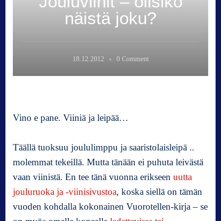
Jouluviinit – olisiko
näistä joku?
o
18.12.2012
0 Comment
n
J
o
u
l
Vino e pane. Viiniä ja leipää…
u
v
Täällä tuoksuu joululimppu ja saaristolaisleipä ..
i
i
molemmat tekeillä. Mutta tänään ei puhuta leivästä
n
vaan viinistä. En tee tänä vuonna erikseen
uutta
i
jouluruoka ja -viinisivustoa
, koska siellä on tämän
t
vuoden kohdalla kokonainen Vuorotellen-kirja – se
–
o