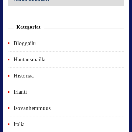
e
n
n
Kategoriat
e
Bloggailu
e
t
Hautausmailla
v
Historiaa
u
o
Irlanti
d
e
Isovanhemmuus
t
Italia
,