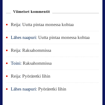
o
k
u
n
Viimeiset kommentit
:
Reija
:
Uutta pintaa monessa kohtaa
Lähes naapuri
:
Uutta pintaa monessa kohtaa
Reija
:
Raksahommissa
Toini
:
Raksahommissa
Reija
:
Pyöräretki Iihin
Lähes naapuri
:
Pyöräretki Iihin