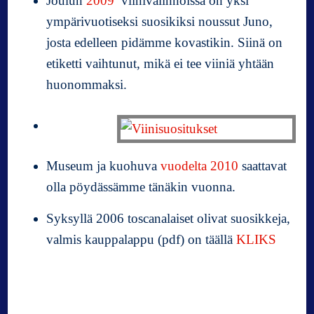
Joulun
2009
viinivalinnoissa on yksi
ympärivuotiseksi suosikiksi noussut Juno,
josta edelleen pidämme kovastikin. Siinä on
etiketti vaihtunut, mikä ei tee viiniä yhtään
huonommaksi.
Museum ja kuohuva
vuodelta 2010
saattavat
olla pöydässämme tänäkin vuonna.
Syksyllä 2006 toscanalaiset olivat suosikkeja,
valmis kauppalappu (pdf) on täällä
KLIKS