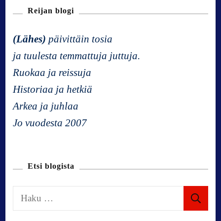
Reijan blogi
a
(Lähes)
päivittäin tosia
v
ja tuulesta temmattuja juttuja.
Ruokaa ja reissuja
i
Historiaa ja hetkiä
g
Arkea ja juhlaa
Jo vuodesta 2007
a
t
Etsi blogista
i
H
a