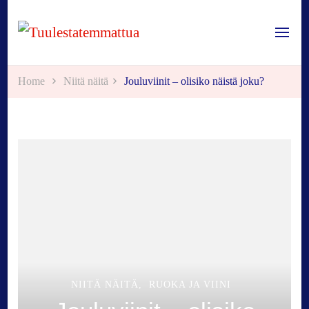
Tuulestatemmattua
Home
Niitä näitä
Jouluviinit – olisiko näistä joku?
NIITÄ NÄITÄ
RUOKA JA VIINI