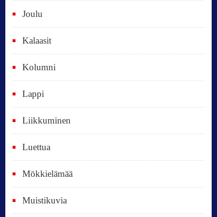
k
Joulu
a
i
Kalaasit
k
Kolumni
k
i
Lappi
p
Liikkuminen
ä
i
Luettua
v
ä
Mökkielämää
t
Muistikuvia