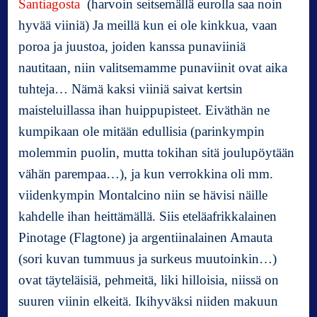
Santiagosta
(harvoin seitsemällä eurolla saa noin
hyvää viiniä) Ja meillä kun ei ole kinkkua, vaan
poroa ja juustoa, joiden kanssa punaviiniä
nautitaan, niin valitsemamme punaviinit ovat aika
tuhteja… Nämä kaksi viiniä saivat kertsin
maisteluillassa ihan huippupisteet. Eiväthän ne
kumpikaan ole mitään edullisia (parinkympin
molemmin puolin, mutta tokihan sitä joulupöytään
vähän parempaa…), ja kun verrokkina oli mm.
viidenkympin Montalcino niin se hävisi näille
kahdelle ihan heittämällä. Siis eteläafrikkalainen
Pinotage (Flagtone) ja argentiinalainen Amauta
(sori kuvan tummuus ja surkeus muutoinkin…)
ovat täyteläisiä, pehmeitä, liki hilloisia, niissä on
suuren viinin elkeitä. Ikihyväksi niiden makuun