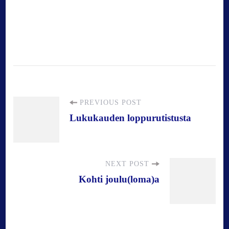
P
PREVIOUS POST
Lukukauden loppurutistusta
o
s
NEXT POST
Kohti joulu(loma)a
t
N