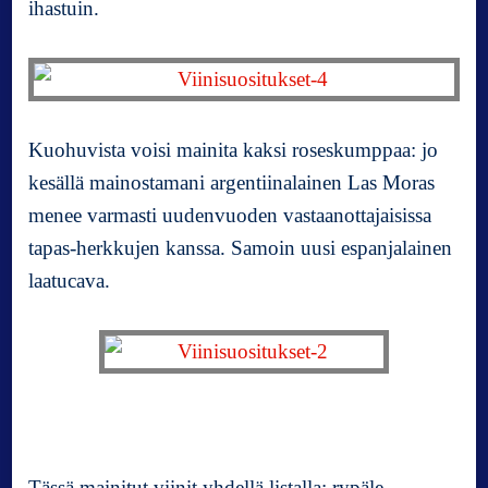
ihastuin.
Kuohuvista voisi mainita kaksi roseskumppaa: jo
kesällä mainostamani argentiinalainen Las Moras
menee varmasti uudenvuoden vastaanottajaisissa
tapas-herkkujen kanssa. Samoin uusi espanjalainen
laatucava.
Tässä mainitut viinit yhdellä listalla: rypäle,