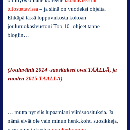
on myös omalle koneelle
ladattavissa tai
l
tulostettavissa
– ja siinä on vuodeksi ohjeita.
i
Ehkäpä tässä loppuviikosta kokoan
s
i
jouluruokasivustoni Top 10 -ohjeet tänne
k
blogiin…
o
n
ä
i
s
(Jouluviinit 2014 -suositukset ovat
TÄÄLLÄ
, ja
t
vuoden
2015 TÄÄLLÄ
)
ä
j
o
k
u
?
… mutta nyt siis lupaamiani viinisuosituksia. Ja
nämä eivät ole vain minun henk.koht. suosikkeja,
vaan voin tukeutua
viinikerhomme