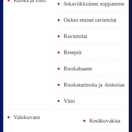
Ruoka ja viini
Jokaviikkoinen soppamme
Oulun etniset ravintolat
Ravintolat
Reseptit
Ruokahaaste
Ruokatarinoita ja -historiaa
Viini
Valokuvaus
Kesäkuvakisa