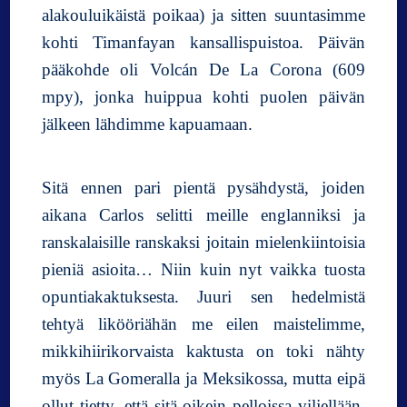
alakouluikäistä poikaa) ja sitten suuntasimme
kohti Timanfayan kansallispuistoa. Päivän
pääkohde oli Volcán De La Corona (609
mpy), jonka huippua kohti puolen päivän
jälkeen lähdimme kapuamaan.
Sitä ennen pari pientä pysähdystä, joiden
aikana Carlos selitti meille englanniksi ja
ranskalaisille ranskaksi joitain mielenkiintoisia
pieniä asioita… Niin kuin nyt vaikka tuosta
opuntiakaktuksesta. Juuri sen hedelmistä
tehtyä likööriähän me eilen maistelimme,
mikkihiirikorvaista kaktusta on toki nähty
myös La Gomeralla ja Meksikossa, mutta eipä
ollut tietty, että sitä oikein pelloissa viljellään.