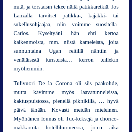
mitä, ja torstaisin tekee näitä patikkaretkiä. Jos
Lanzalla tarvitset patikka-, kajakki- tai
sukellusohjaajaa, niin voimme suositella-
Carlos. Kyseltyäni hän ehti kertoa
kaikenmoista, mm. niistä kameleista, joita
sunnuntaina Ugan reitillä nähtiin ja
venäläisistä turisteista… kerron teillekin
myöhemmin.
Tulivuori De la Corona oli siis pääkohde,
mutta kävimme myös laavatunneleissa,
kaktuspuistossa, pienellä piknikillä, … hyvä
päivä tänään. Kovasti meidän mieleinen.
Myöhäinen lounas oli Tuc-keksejä ja chorico-
makkaroita hotellihuoneessa, joten aika