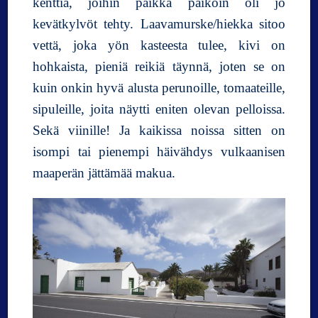
kenttiä, joihin paikka paikoin oli jo
kevätkylvöt tehty. Laavamurske/hiekka sitoo
vettä, joka yön kasteesta tulee, kivi on
hohkaista, pieniä reikiä täynnä, joten se on
kuin onkin hyvä alusta perunoille, tomaateille,
sipuleille, joita näytti eniten olevan pelloissa.
Sekä viinille! Ja kaikissa noissa sitten on
isompi tai pienempi häivähdys vulkaanisen
maaperän jättämää makua.