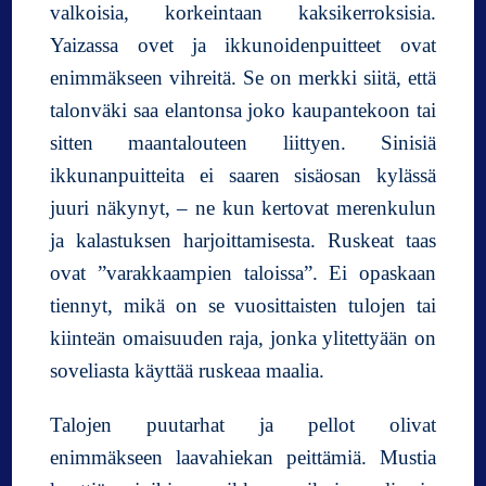
valkoisia, korkeintaan kaksikerroksisia.
Yaizassa ovet ja ikkunoidenpuitteet ovat
enimmäkseen vihreitä. Se on merkki siitä, että
talonväki saa elantonsa joko kaupantekoon tai
sitten maantalouteen liittyen. Sinisiä
ikkunanpuitteita ei saaren sisäosan kylässä
juuri näkynyt, – ne kun kertovat merenkulun
ja kalastuksen harjoittamisesta. Ruskeat taas
ovat ”varakkaampien taloissa”. Ei opaskaan
tiennyt, mikä on se vuosittaisten tulojen tai
kiinteän omaisuuden raja, jonka ylitettyään on
soveliasta käyttää ruskeaa maalia.
Talojen puutarhat ja pellot olivat
enimmäkseen laavahiekan peittämiä. Mustia