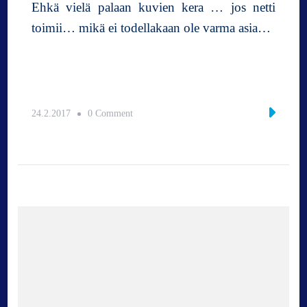
Ehkä vielä palaan kuvien kera … jos netti
toimii… mikä ei todellakaan ole varma asia…
o
24.2.2017
0 Comment
n
P
ä
i
v
ä
k
o
h
t
e
e