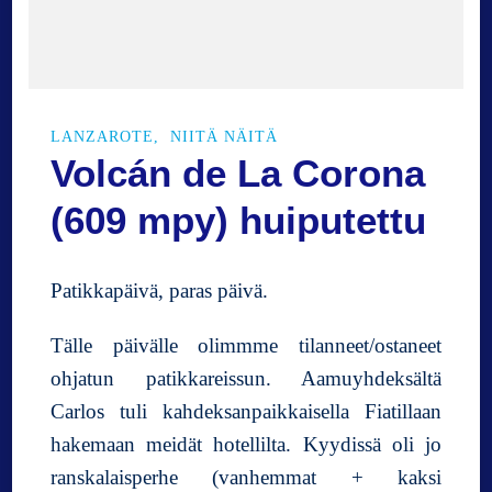
s
s
a
–
P
LANZAROTE
NIITÄ NÄITÄ
u
Volcán de La Corona
e
r
(609 mpy) huiputettu
t
o
d
Patikkapäivä, paras päivä.
e
l
Tälle päivälle olimmme tilanneet/ostaneet
C
a
ohjatun patikkareissun. Aamuyhdeksältä
r
Carlos tuli kahdeksanpaikkaisella Fiatillaan
m
hakemaan meidät hotellilta. Kyydissä oli jo
e
n
ranskalaisperhe (vanhemmat + kaksi