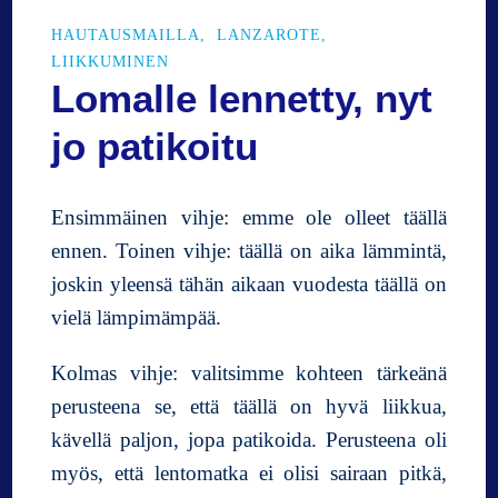
a
HAUTAUSMAILLA
LANZAROTE
(
LIIKKUMINEN
6
Lomalle lennetty, nyt
0
9
jo patikoitu
m
p
y
Ensimmäinen vihje: emme ole olleet täällä
)
h
ennen. Toinen vihje: täällä on aika lämmintä,
u
joskin yleensä tähän aikaan vuodesta täällä on
i
vielä lämpimämpää.
p
u
Kolmas vihje: valitsimme kohteen tärkeänä
t
e
perusteena se, että täällä on hyvä liikkua,
t
kävellä paljon, jopa patikoida. Perusteena oli
t
myös, että lentomatka ei olisi sairaan pitkä,
u