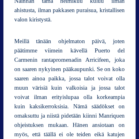
Näinhän tämä helmikuu kuluu ilman
ahistusta, ilman pakkasen puraisua, kristallisen
valon kiristystä.
Meillä tänään ohjelmaton päivä, joten
päätimme viimein kävellä Puerto del
Carmenin rantapromenadin Arricifeen, joka
on saaren nykyinen pääkaupunki. Se on koko
saaren ainoa paikka, jossa talot voivat olla
muun värisiä kuin valkoisia ja jossa talot
voivat ilman erityislupaa olla korkeampia
kuin kaksikerroksisia. Nämä säädökset on
omaksuttu ja niistä pidetään kiinni Manriquen
ohjeistuksen mukaan. Hänen ansiotaan on
myös, että täällä ei ole teiden eikä katujen