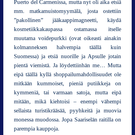
Puerto del Carmenissa, mutta nyt oli aika etsiä
mm. matkamuistomyymälä, josta ostettiin
”pakollinen” jääkaappimagneetti, käydä
kosmetiikkakaupassa ostamassa itselle
muutama voidepurkki (ovat oikeasti ainakin
kolmanneksen halvempia täällä kuin
Suomessa) ja etsiä nuorille ja Apsulle jotain
pientä viemistä. Ja löydettiinhän me… Mutta
eipä täällä kyllä shoppailumahdollisuudet ole
mitkään kummoiset, pieniä putiikkeja on
kymmeniä, tai varmaan satoja, mutta eipä
mitään, mikä kiehtoisi – enempi vähempi
sellaista turistikrääsää, pyyhkeitä ja muovia
monessa muodossa. Jopa Saariselän raitilla on
parempia kauppoja.