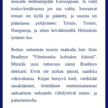
muualle eteläisempään Eurooppaan. Ja vielä
touko-kesäkuussa jos saa valita. Seuraavat
reissut on kyllä jo päätetty, ja suunta on
pääasiassa pohjoiseen: Tornio, Tornio,
Hangasoja, ja sitten keväämmällä Helsinkiin
tyttären luo.
Reilun seitsemän tunnin matkalla luin Alan
Bradleyn ”Filminauha kohtalon käsissä”.
Minulle uusi tuttavuus nämä Bradleyn
dekkarit. Eivät ole turhan jänniä, saatikka
väkivaltaisia. Kirjan hersyvä kieli, värikkäät
sanakäänteet, brittiläisen mielenmaiseman
sarkastinen tarkastelu viihdyttivät meno- ja
paluulennolla.