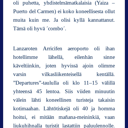
oli puhetta, yhdistelmämatkalaisia (Yaiza –
Puerto del Carmen) ei koko koneellisesta ollut
muita kuin me. Ja olisi kyllä kannattanut.
Tämä oli hyvä ´combo´.
Lanzaroten Arricifen aeroporto oli ihan
hotellimme lähellä, eilenhän sinne
käveltiinkin, joten hyvissä ajoin olimme
varsin vilkasliikenteisellä kentällä.
”Departures”-taululla oli klo 11–15 välillä
yhteensä 45 lentoa. Siis viiden minuutin
välein lähti koneellinen turisteja takaisin
kotimaahan. Lähtötiskejä oli 40 ja homma
hoitui, ei mitään mañana-meininkiä, vaan
liukuhihnalla turistit lastattiin paluulennolle.