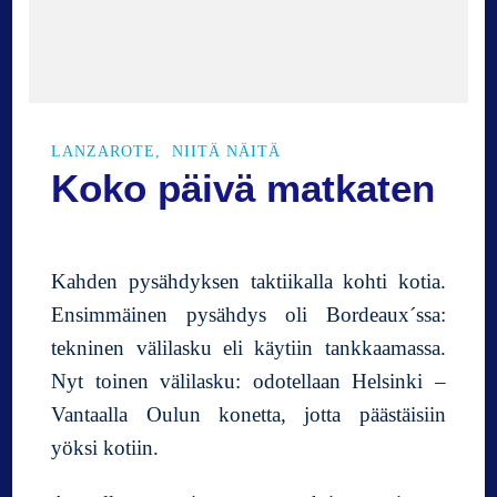
j
a
Y
a
i
z
LANZAROTE
NIITÄ NÄITÄ
a
Koko päivä matkaten
s
t
a
Kahden pysähdyksen taktiikalla kohti kotia.
Ensimmäinen pysähdys oli Bordeaux´ssa:
tekninen välilasku eli käytiin tankkaamassa.
Nyt toinen välilasku: odotellaan Helsinki –
Vantaalla Oulun konetta, jotta päästäisiin
yöksi kotiin.