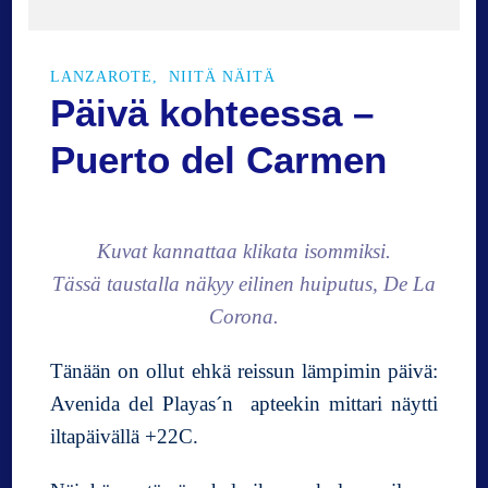
a
t
e
LANZAROTE
NIITÄ NÄITÄ
n
Päivä kohteessa –
Puerto del Carmen
Kuvat kannattaa klikata isommiksi.
Tässä taustalla näkyy eilinen huiputus, De La
Corona.
Tänään on ollut ehkä reissun lämpimin päivä:
Avenida del Playas´n apteekin mittari näytti
iltapäivällä +22C.