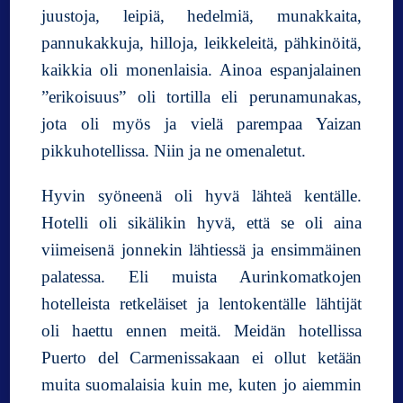
juustoja, leipiä, hedelmiä, munakkaita,
pannukakkuja, hilloja, leikkeleitä, pähkinöitä,
kaikkia oli monenlaisia. Ainoa espanjalainen
”erikoisuus” oli tortilla eli perunamunakas,
jota oli myös ja vielä parempaa Yaizan
pikkuhotellissa. Niin ja ne omenaletut.
Hyvin syöneenä oli hyvä lähteä kentälle.
Hotelli oli sikälikin hyvä, että se oli aina
viimeisenä jonnekin lähtiessä ja ensimmäinen
palatessa. Eli muista Aurinkomatkojen
hotelleista retkeläiset ja lentokentälle lähtijät
oli haettu ennen meitä. Meidän hotellissa
Puerto del Carmenissakaan ei ollut ketään
muita suomalaisia kuin me, kuten jo aiemmin