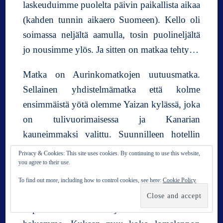
laskeuduimme puolelta päivin paikallista aikaa
(kahden tunnin aikaero Suomeen). Kello oli
soimassa neljältä aamulla, tosin puolineljältä
jo nousimme ylös. Ja sitten on matkaa tehty…
Matka on Aurinkomatkojen uutuusmatka.
Sellainen yhdistelmämatka että kolme
ensimmäistä yötä olemme Yaizan kylässä, joka
on tulivuorimaisessa ja Kanarian
kauneimmaksi valittu. Suunnilleen hotellin
pihalta alkavat patikkareitit, mikä aivan
Privacy & Cookies: This site uses cookies. By continuing to use this website,
you agree to their use.
erityisesti kiehtoo. Loppuviikoksi siirrymme
rannikolle, Puerto del Carmeniin, jossa on
To find out more, including how to control cookies, see here:
Cookie Policy
kuusi kilometriä hiekkarantaa, joten voimme
tarpoa sitä edestakaisin jos välttämättä kävellä