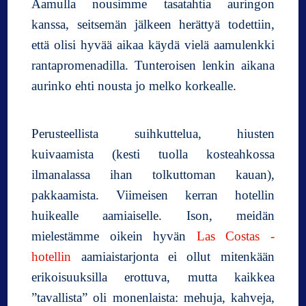
Aamulla nousimme tasatahtia auringon
kanssa, seitsemän jälkeen herättyä todettiin,
että olisi hyvää aikaa käydä vielä aamulenkki
rantapromenadilla. Tunteroisen lenkin aikana
aurinko ehti nousta jo melko korkealle.
Perusteellista suihkuttelua, hiusten
kuivaamista (kesti tuolla kosteahkossa
ilmanalassa ihan tolkuttoman kauan),
pakkaamista. Viimeisen kerran hotellin
huikealle aamiaiselle. Ison, meidän
mielestämme oikein hyvän
Las Costas -
hotellin
aamiaistarjonta ei ollut mitenkään
erikoisuuksilla erottuva, mutta kaikkea
”tavallista” oli monenlaista: mehuja, kahveja,