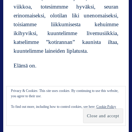
viikkoa, totesimmme hyväksi, seuran
erinomaiseksi, olotilan liki unenomaiseksi,
toisiamme liikkumisesta kehuimme
ikihyviksi, kuuntelimme livemusiikkia,
katselimme ”kotirannan” kaunista iltaa,
kuuntelimme laineiden liplatusta.
Elämä on.
Privacy & Cookies: This site uses cookies. By continuing to use this website,
a
24.10.2014
2 kommenttia
you agree to their use.
r
t
To find out more, including how to control cookies, see here:
Cookie Policy
i
k
k