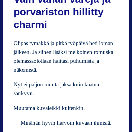
e
porvariston hillitty
e
n
charmi
Olipas tymäkkä ja pitkä työpäivä heti loman
jälkeen. Ja siihen lisäksi melkoinen romuska
olemassaolollaan haittasi puhumista ja
näkemistä.
Nyt ei paljon muuta jaksa kuin kaatua
sänkyyn.
Muutama kuvaleikki kuitenkin.
Minähän hyvin harvoin kuvaan ihmisiä.