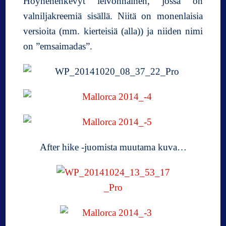
Höyhenenkevyt leivonnainen, jossa on
valniljakreemiä sisällä. Niitä on monenlaisia
versioita (mm. kierteisiä (alla)) ja niiden nimi
on ”emsaimadas”.
After hike -juomista muutama kuva…