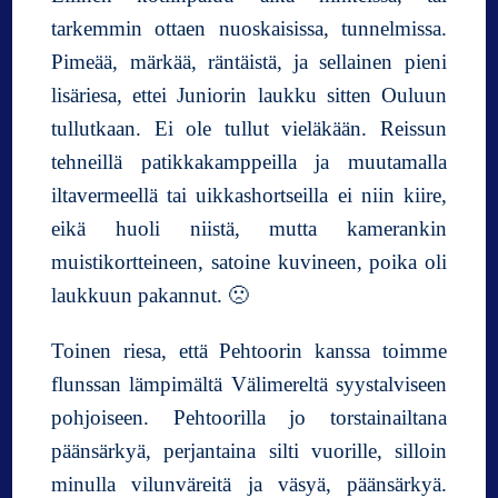
tarkemmin ottaen nuoskaisissa, tunnelmissa.
ä
j
Pimeää, märkää, räntäistä, ja sellainen pieni
a
lisäriesa, ettei Juniorin laukku sitten Ouluun
p
tullutkaan. Ei ole tullut vieläkään. Reissun
o
r
tehneillä patikkakamppeilla ja muutamalla
v
iltavermeellä tai uikkashortseilla ei niin kiire,
a
eikä huoli niistä, mutta kamerankin
r
i
muistikortteineen, satoine kuvineen, poika oli
s
laukkuun pakannut. 🙁
t
o
Toinen riesa, että Pehtoorin kanssa toimme
n
flunssan lämpimältä Välimereltä syystalviseen
h
i
pohjoiseen. Pehtoorilla jo torstainailtana
l
päänsärkyä, perjantaina silti vuorille, silloin
l
minulla vilunväreitä ja väsyä, päänsärkyä.
i