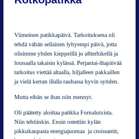
r
t
d
e
Viimeinen patikkapäivä. Tarkoituksena oli
S
ó
tehdä vähän sellainen lyhyempi päivä, jotta
l
olisimme yhden kieppeillä jo aftterhikellä ja
l
lounaalla takaisin kylässä. Perjantai-iltapäivää
e
r
tarkoitus viettää altaalla, hiljalleen pakkaillen
!
ja vielä kerran illalla rauhassa hyvin syöden.
A
d
Mutta eihän se ihan niin mennyt.
i
o
Oli päätetty aloittaa patikka Fornalutxista.
s
,
Niin tehtiinkin. Ensin ostettiin kylän
M
pikkukaupasta energiajuomaa ja croissantit,
a