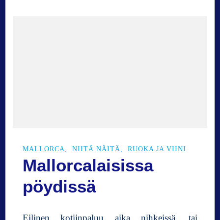
k
e
l
i
i
n
V
a
i
n
v
ä
h
MALLORCA
NIITÄ NÄITÄ
RUOKA JA VIINI
ä
Mallorcalaisissa
n
v
pöydissä
ä
r
e
Eilinen kotiinpaluu aika nihkeissä, tai
j