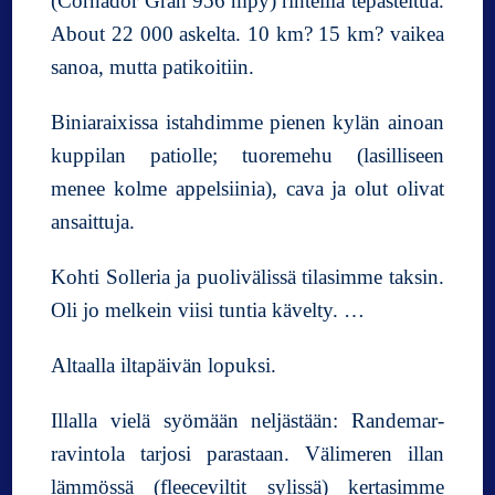
(Cornador Gran 956 mpy) rinteillä tepasteltua.
About 22 000 askelta. 10 km? 15 km? vaikea
sanoa, mutta patikoitiin.
Biniaraixissa istahdimme pienen kylän ainoan
kuppilan patiolle; tuoremehu (lasilliseen
menee kolme appelsiinia), cava ja olut olivat
ansaittuja.
Kohti Solleria ja puolivälissä tilasimme taksin.
Oli jo melkein viisi tuntia kävelty. …
Altaalla iltapäivän lopuksi.
Illalla vielä syömään neljästään: Randemar-
ravintola tarjosi parastaan. Välimeren illan
lämmössä (fleeceviltit sylissä) kertasimme