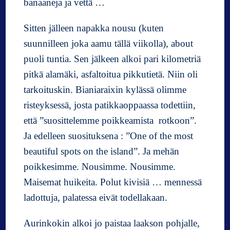
banaaneja ja vettä …
l
l
Sitten jälleen napakka nousu (kuten
o
r
suunnilleen joka aamu tällä viikolla), about
c
puoli tuntia. Sen jälkeen alkoi pari kilometriä
a
pitkä alamäki, asfaltoitua pikkutietä. Niin oli
!
tarkoituskin. Bianiaraixin kylässä olimme
risteyksessä, josta patikkaoppaassa todettiin,
että ”suosittelemme poikkeamista rotkoon”.
Ja edelleen suosituksena : ”One of the most
beautiful spots on the island”. Ja mehän
poikkesimme. Nousimme. Nousimme.
Maisemat huikeita. Polut kivisiä … mennessä
ladottuja, palatessa eivät todellakaan.
Aurinkokin alkoi jo paistaa laakson pohjalle,