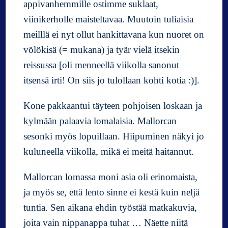
appivanhemmille ostimme suklaat,
viinikerholle maisteltavaa. Muutoin tuliaisia
meilllä ei nyt ollut hankittavana kun nuoret on
völökisä (= mukana) ja tyär vielä itsekin
reissussa [oli menneellä viikolla sanonut
itsensä irti! On siis jo tulollaan kohti kotia :)].
Kone pakkaantui täyteen pohjoisen loskaan ja
kylmään palaavia lomalaisia. Mallorcan
sesonki myös lopuillaan. Hiipuminen näkyi jo
kuluneella viikolla, mikä ei meitä haitannut.
Mallorcan lomassa moni asia oli erinomaista,
ja myös se, että lento sinne ei kestä kuin neljä
tuntia. Sen aikana ehdin työstää matkakuvia,
joita vain nippanappa tuhat … Näette niitä