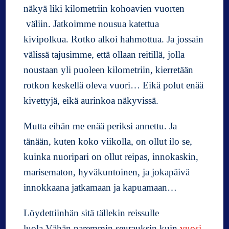
näkyä liki kilometriin kohoavien vuorten
väliin. Jatkoimme nousua katettua
kivipolkua. Rotko alkoi hahmottua. Ja jossain
välissä tajusimme, että ollaan reitillä, jolla
noustaan yli puoleen kilometriin, kierretään
rotkon keskellä oleva vuori… Eikä polut enää
kivettyjä, eikä aurinkoa näkyvissä.
Mutta eihän me enää periksi annettu. Ja
tänään, kuten koko viikolla, on ollut ilo se,
kuinka nuoripari on ollut reipas, innokaskin,
marisematon, hyväkuntoinen, ja jokapäivä
innokkaana jatkamaan ja kapuamaan…
Löydettiinhän sitä tällekin reissulle
luola.Vähän paremmin seurauksin kuin
vuosi