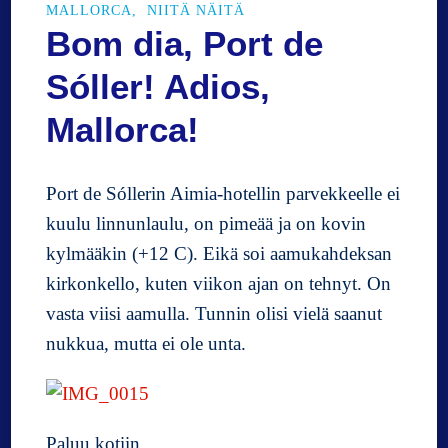
MALLORCA
NIITÄ NÄITÄ
a
Bom dia, Port de
l
a
Sóller! Adios,
i
s
Mallorca!
i
s
s
Port de Sóllerin Aimia-hotellin parvekkeelle ei
a
kuulu linnunlaulu, on pimeää ja on kovin
p
ö
kylmääkin (+12 C). Eikä soi aamukahdeksan
y
kirkonkello, kuten viikon ajan on tehnyt. On
d
vasta viisi aamulla. Tunnin olisi vielä saanut
i
s
nukkua, mutta ei ole unta.
s
ä
Paluu kotiin …