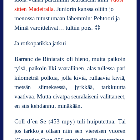
sitten Madeiralla
. Juniorin kanssa oltiin jo
menossa tutustumaan lähemmin: Pehtoori ja
Miniä varoittelivat… tultiin pois. 😉
Ja rotkopatikka jatkui.
Barranc de Biniaraix oli hieno, mutta paikoin
tylsä, paikoin liki vaarallinen, alas tullessa pari
kilometriä polkua, jolla kiviä, rullaavia kiviä,
metsän siimeksessä, jyrkkää, tarkkuutta
vaativaa. Mutta eivätpä seuralaiseni valittaneet,
en siis kehdannut minäkään.
Coll d´en Se (453 mpy) tuli huiputettua. Tai
jos tarkkoja ollaan niin sen viereisen vuoren