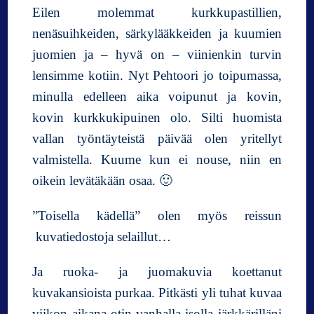
t
Eilen molemmat kurkkupastillien,
t
nenäsuihkeiden, särkylääkkeiden ja kuumien
y
juomien ja – hyvä on – viinienkin turvin
c
h
lensimme kotiin. Nyt Pehtoori jo toipumassa,
a
minulla edelleen aika voipunut ja kovin,
r
kovin kurkkukipuinen olo. Silti huomista
m
vallan työntäyteistä päivää olen yritellyt
i
valmistella. Kuume kun ei nouse, niin en
oikein levätäkään osaa. 🙂
”Toisella kädellä” olen myös reissun
kuvatiedostoja selaillut…
Ja ruoka- ja juomakuvia koettanut
kuvakansioista purkaa. Pitkästi yli tuhat kuvaa
viikon aikana otin vanhalla isolla järkkärilläni