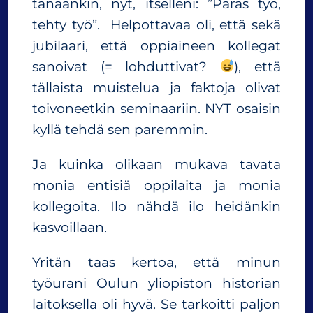
tänäänkin, nyt, itselleni: ”Paras työ,
tehty työ”. Helpottavaa oli, että sekä
jubilaari, että oppiaineen kollegat
sanoivat (= lohduttivat?
), että
tällaista muistelua ja faktoja olivat
toivoneetkin seminaariin. NYT osaisin
kyllä tehdä sen paremmin.
Ja kuinka olikaan mukava tavata
monia entisiä oppilaita ja monia
kollegoita. Ilo nähdä ilo heidänkin
kasvoillaan.
Yritän taas kertoa, että minun
työurani Oulun yliopiston historian
laitoksella oli hyvä. Se tarkoitti paljon