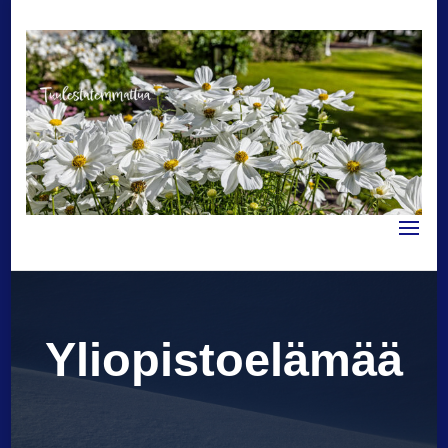
Tuulestatemmattua
Yliopistoelämää