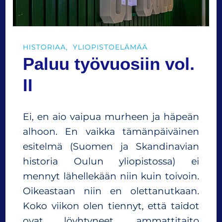
i
i
p
u
HISTORIAA
YLIOPISTOELÄMÄÄ
u
Paluu työvuosiin vol.
h
i
II
s
t
o
Ei, en aio vaipua murheen ja häpeän
r
i
alhoon. En vaikka tämänpäiväinen
a
esitelmä (Suomen ja Skandinavian
a
historia Oulun yliopistossa) ei
n
mennyt lähellekään niin kuin toivoin.
Oikeastaan niin en olettanutkaan.
Koko viikon olen tiennyt, että taidot
ovat löyhtyneet, ammattitaito