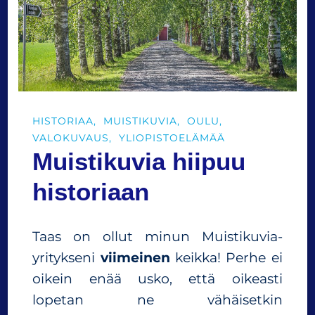
H
i
s
t
o
r
i
HISTORIAA
MUISTIKUVIA
OULU
a
VALOKUVAUS
YLIOPISTOELÄMÄÄ
n
Muistikuvia hiipuu
h
a
historiaan
v
i
n
Taas on ollut minun Muistikuvia-
a
a
yritykseni
viimeinen
keikka! Perhe ei
oikein enää usko, että oikeasti
lopetan ne vähäisetkin