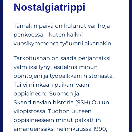
t
Nostalgiatrippi
y
ö
v
Tämäkin päivä on kulunut vanhoja
u
penkoessa – kuten kaikki
o
s
vuosikymmenet työurani aikanakin.
i
i
Tarkoitushan on saada perjantaiksi
n
valmiiksi lyhyt esitelmä minun
v
o
opintojeni ja työpaikkani historiasta.
l
Tai ei niinkään paikan, vaan
.
oppiaineen: Suomen ja
I
Skandinavian historia (SSH) Oulun
I
yliopistossa. Tuohon uuteen
oppiaineeseen minut palkattiin
amanuenssiksi helmikuussa 1990,