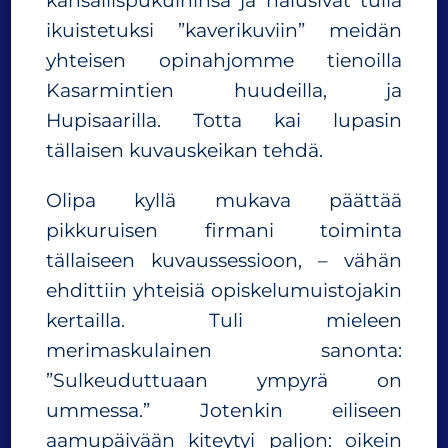
kansallispukuihinsa ja halusivat tulla
ikuistetuksi ”kaverikuviin” meidän
yhteisen opinahjomme tienoilla
Kasarmintien huudeilla, ja
Hupisaarilla. Totta kai lupasin
tällaisen kuvauskeikan tehdä.
Olipa kyllä mukava päättää
pikkuruisen firmani toiminta
tällaiseen kuvaussessioon, – vähän
ehdittiin yhteisiä opiskelumuistojakin
kertailla. Tuli mieleen
merimaskulainen sanonta:
”Sulkeuduttuaan ympyrä on
ummessa.” Jotenkin eiliseen
aamupäivään kiteytyi paljon: oikein