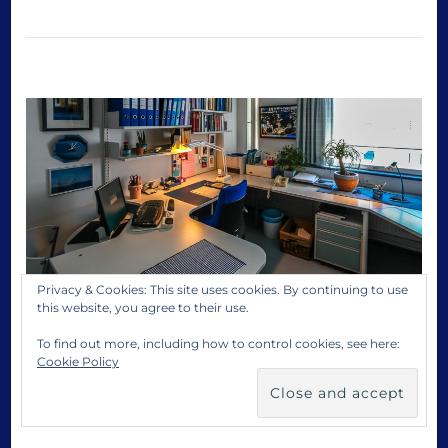
N
o
s
t
a
l
g
i
a
t
r
i
p
Privacy & Cookies: This site uses cookies. By continuing to use
p
this website, you agree to their use.
i
To find out more, including how to control cookies, see here:
Cookie Policy
YLIOPISTOELÄMÄÄ
Paluu työvuosiin