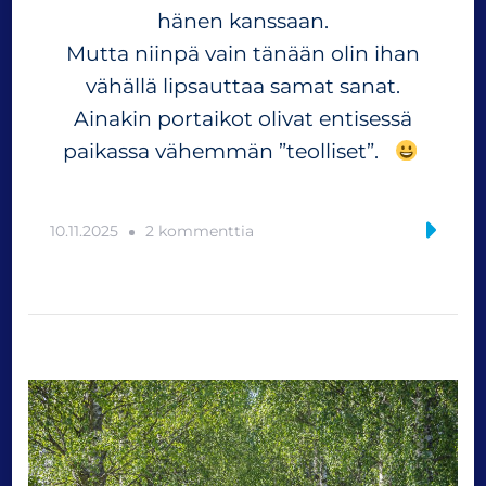
hänen kanssaan.
Mutta niinpä vain tänään olin ihan
vähällä lipsauttaa samat sanat.
Ainakin portaikot olivat entisessä
paikassa vähemmän ”teolliset”.
a
10.11.2025
2 kommenttia
r
t
i
k
k
e
l
i
i
n