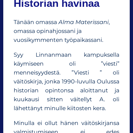
Historian havinaa
Tänään omassa
Alma Materissani
,
omassa opinahjossani ja
vuosikymmenten työpaikassani.
Syy Linnanmaan kampuksella
käymiseen oli ”viesti”
menneisyydestä. ”Viesti ” oli
väitöskirja, jonka 1990-luvulla Oulussa
historian opintonsa aloittanut ja
kuukausi sitten väitellyt A. oli
lähettänyt minulle kiitosten kera.
Minulla ei ollut hänen väitöskirjansa
valmistumiseen, ei edes