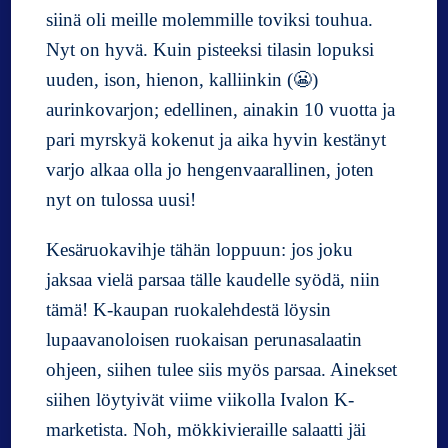
siinä oli meille molemmille toviksi touhua.
Nyt on hyvä. Kuin pisteeksi tilasin lopuksi
uuden, ison, hienon, kalliinkin (😬)
aurinkovarjon; edellinen, ainakin 10 vuotta ja
pari myrskyä kokenut ja aika hyvin kestänyt
varjo alkaa olla jo hengenvaarallinen, joten
nyt on tulossa uusi!
Kesäruokavihje tähän loppuun: jos joku
jaksaa vielä parsaa tälle kaudelle syödä, niin
tämä! K-kaupan ruokalehdestä löysin
lupaavanoloisen ruokaisan perunasalaatin
ohjeen, siihen tulee siis myös parsaa. Ainekset
siihen löytyivät viime viikolla Ivalon K-
marketista. Noh, mökkivieraille salaatti jäi