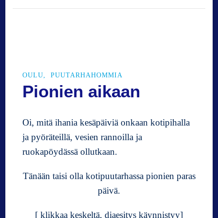
i
k
k
e
l
i
i
OULU
PUUTARHAHOMMIA
n
Pionien aikaan
L
i
i
Oi, mitä ihania kesäpäiviä onkaan kotipihalla
k
ja pyöräteillä, vesien rannoilla ja
e
ruokapöydässä ollutkaan.
t
t
ä
Tänään taisi olla kotipuutarhassa pionien paras
j
päivä.
a
t
[ klikkaa keskeltä, diaesitys käynnistyy]
i