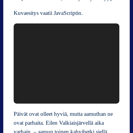
e
Kuvaesitys vaatii JavaScriptin.
t
o
l
i
i
k
e
n
n
e
t
t
ä
Päivät ovat olleet hyviä, mutta aamuthan ne
ovat parhaita. Eilen Valkiaisjärvellä aika
varhain, – aamun toinen kahvihetki siellä.