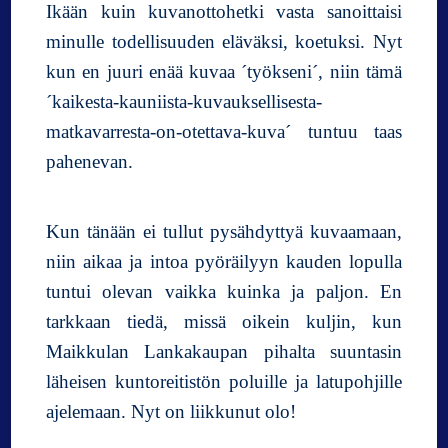
Ikään kuin kuvanottohetki vasta sanoittaisi
minulle todellisuuden eläväksi, koetuksi. Nyt
kun en juuri enää kuvaa ´työkseni´, niin tämä
´kaikesta-kauniista-kuvauksellisesta-
matkavarresta-on-otettava-kuva´ tuntuu taas
pahenevan.
Kun tänään ei tullut pysähdyttyä kuvaamaan,
niin aikaa ja intoa pyöräilyyn kauden lopulla
tuntui olevan vaikka kuinka ja paljon. En
tarkkaan tiedä, missä oikein kuljin, kun
Maikkulan Lankakaupan pihalta suuntasin
läheisen kuntoreitistön poluille ja latupohjille
ajelemaan. Nyt on liikkunut olo!