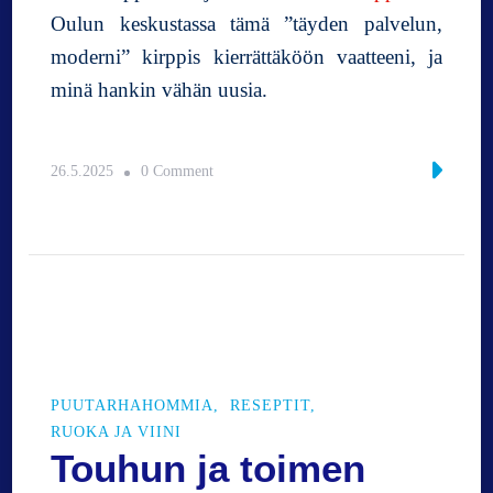
Oulun keskustassa tämä ”täyden palvelun,
moderni” kirppis kierrättäköön vaatteeni, ja
minä hankin vähän uusia.
o
26.5.2025
0 Comment
n
K
e
s
ä
ä
o
d
o
PUUTARHAHOMMIA
RESEPTIT
t
RUOKA JA VIINI
e
Touhun ja toimen
l