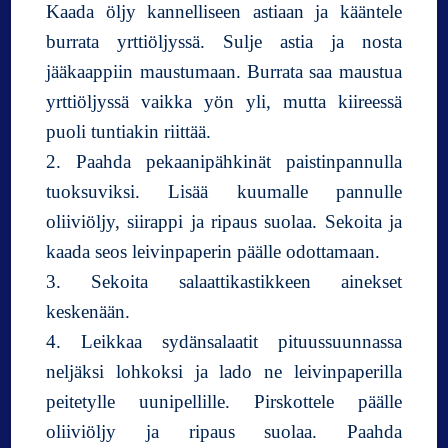
Kaada öljy kannelliseen astiaan ja kääntele
burrata yrttiöljyssä. Sulje astia ja nosta
jääkaappiin maustumaan. Burrata saa maustua
yrttiöljyssä vaikka yön yli, mutta kiireessä
puoli tuntiakin riittää.
2. Paahda pekaanipähkinät paistinpannulla
tuoksuviksi. Lisää kuumalle pannulle
oliiviöljy, siirappi ja ripaus suolaa. Sekoita ja
kaada seos leivinpaperin päälle odottamaan.
3. Sekoita salaattikastikkeen ainekset
keskenään.
4. Leikkaa sydänsalaatit pituussuunnassa
neljäksi lohkoksi ja lado ne leivinpaperilla
peitetylle uunipellille. Pirskottele päälle
oliiviöljy ja ripaus suolaa. Paahda