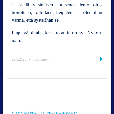
Ja siellä yksinäisen joutsenen lento ohi,-
honottaen, toitottaen, heipaten, – olen ihan
varma, että systerihän se.
Iltapäivä pihalla, kesäkukatkin on nyt. Nyt on
näin.
o
29.5.2025
0 Comment
n
P
u
u
t
a
r
h
o
NIITÄ NÄITÄ
PUUTARHAHOMMIA