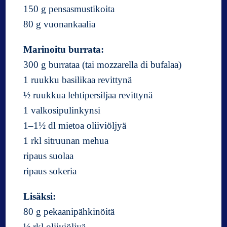
150 g pensasmustikoita
80 g vuonankaalia
Marinoitu burrata:
300 g burrataa (tai mozzarella di bufalaa)
1 ruukku basilikaa revittynä
½ ruukkua lehtipersiljaa revittynä
1 valkosipulinkynsi
1–1½ dl mietoa oliiviöljyä
1 rkl sitruunan mehua
ripaus suolaa
ripaus sokeria
Lisäksi:
80 g pekaanipähkinöitä
½ rkl oliiviöljyä