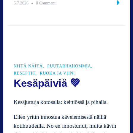
o
6.7.2026
0 Comment
n
K
o
t
i
p
i
h
a
NIITÄ NÄITÄ
PUUTARHAHOMMIA
l
RESEPTIT
RUOKA JA VIINI
l
Kesäpäiviä 💚
a
v
i
Kesäjuttuja kotosalla: keittiössä ja pihalla.
i
k
Eilen yritin innostua kävelemisestä näillä
o
kotihuudeilla. No en innostunut, mutta kävin
n
l