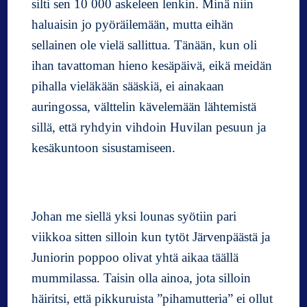
silti sen 10 000 askeleen lenkin. Minä niin
o
haluaisin jo pyöräilemään, mutta eihän
p
sellainen ole vielä sallittua. Tänään, kun oli
p
u
ihan tavattoman hieno kesäpäivä, eikä meidän
pihalla vieläkään sääskiä, ei ainakaan
auringossa, välttelin kävelemään lähtemistä
sillä, että ryhdyin vihdoin Huvilan pesuun ja
kesäkuntoon sisustamiseen.
Johan me siellä yksi lounas syötiin pari
viikkoa sitten silloin kun tytöt Järvenpäästä ja
Juniorin poppoo olivat yhtä aikaa täällä
mummilassa. Taisin olla ainoa, jota silloin
häiritsi, että pikkuruista ”pihamutteria” ei ollut