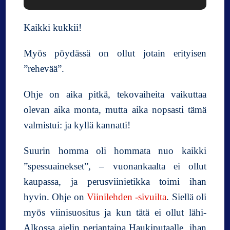
Kaikki kukkii!
Myös pöydässä on ollut jotain erityisen
”rehevää”.
Ohje on aika pitkä, tekovaiheita vaikuttaa
olevan aika monta, mutta aika nopsasti tämä
valmistui: ja kyllä kannatti!
Suurin homma oli hommata nuo kaikki
”spessuainekset”, – vuonankaalta ei ollut
kaupassa, ja perusviinietikka toimi ihan
hyvin. Ohje on
Viinilehden -sivuilta
. Siellä oli
myös viinisuositus ja kun tätä ei ollut lähi-
Alkossa ajelin perjantaina Haukiputaalle, ihan