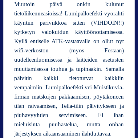
Muutoin päivä onkin kulunut
tietoliikenneasioissa! Lumipalloefekti vyörähti
käyntiin pariviikkoa sitten (VIHDOIN!!)
kytketyn valokuidun käyttöönottamisessa.
Kyllä entiselle ATK-vastaavalle on ollut nyt
wifi-verkoston (myös Festaan)
uudelleenluomisessa ja laitteiden asetusten
muuttamisessa touhua ja tupinaakin. Samalla
päivitin kaikki tietoturvat kaikkiin
vempaimiin. Lumipalloefekti vei Muistikuvia-
firman matskujen pakkaamisen, pöytäkoneen
tilan raivaamisen, Telia-tilin päivitykseen ja
piuhavyyhtien setvimiseen. Ei ihan
mieluisinta puuhastelua, mutta onhan
järjestyksen aikaansaaminen ilahduttavaa.