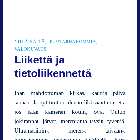
s
ä
p
ä
i
v
NIITÄ NÄITÄ
PUUTARHAHOMMIA
i
VALOKUVAUS
ä
Liikettä ja
💚
tietoliikennettä
Ihan mahdottoman kirkas, kaunis päivä
tänään. Ja nyt tuntuu olevan liki sääntönä, että
jos jätän kameran kotiin, ovat Oulun
jokirannat, järvet, merenranta täysin tyveniä.
Ultramariinin-, meren-, taivaan-,
hopeansininen vedenpinta kaikkialla. Juuri