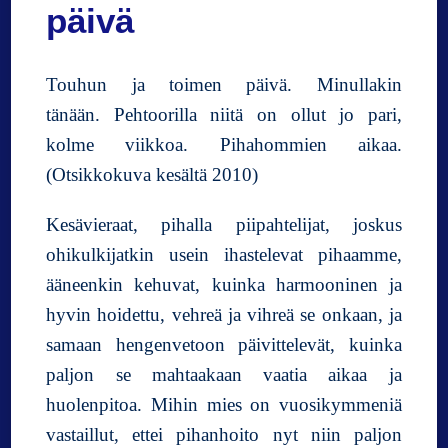
l
päivä
e
s
s
Touhun ja toimen päivä. Minullakin
a
tänään. Pehtoorilla niitä on ollut jo pari,
kolme viikkoa. Pihahommien aikaa.
(Otsikkokuva kesältä 2010)
Kesävieraat, pihalla piipahtelijat, joskus
ohikulkijatkin usein ihastelevat pihaamme,
ääneenkin kehuvat, kuinka harmooninen ja
hyvin hoidettu, vehreä ja vihreä se onkaan, ja
samaan hengenvetoon päivittelevät, kuinka
paljon se mahtaakaan vaatia aikaa ja
huolenpitoa. Mihin mies on vuosikymmeniä
vastaillut, ettei pihanhoito nyt niin paljon