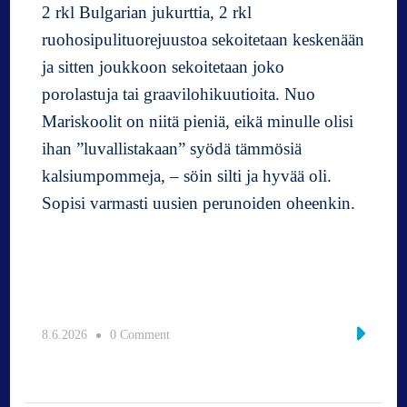
2 rkl Bulgarian jukurttia, 2 rkl
ruohosipulituorejuustoa sekoitetaan keskenään
ja sitten joukkoon sekoitetaan joko
porolastuja tai graavilohikuutioita. Nuo
Mariskoolit on niitä pieniä, eikä minulle olisi
ihan ”luvallistakaan” syödä tämmösiä
kalsiumpommeja, – söin silti ja hyvää oli.
Sopisi varmasti uusien perunoiden oheenkin.
o
8.6.2026
0 Comment
n
K
e