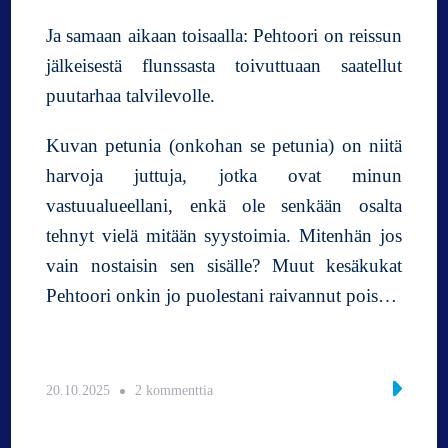
Ja samaan aikaan toisaalla: Pehtoori on reissun
jälkeisestä flunssasta toivuttuaan saatellut
puutarhaa talvilevolle.
Kuvan petunia (onkohan se petunia) on niitä
harvoja juttuja, jotka ovat minun
vastuualueellani, enkä ole senkään osalta
tehnyt vielä mitään syystoimia. Mitenhän jos
vain nostaisin sen sisälle? Muut kesäkukat
Pehtoori onkin jo puolestani raivannut pois…
a
20.10.2025
2 kommenttia
r
t