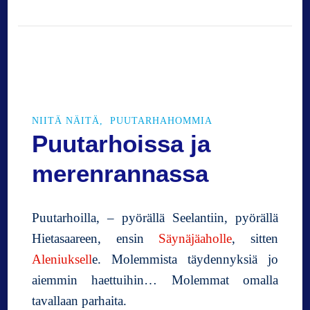
P
i
o
n
i
e
n
a
NIITÄ NÄITÄ
PUUTARHAHOMMIA
i
Puutarhoissa ja
k
a
merenrannassa
a
n
Puutarhoilla, – pyörällä Seelantiin, pyörällä
Hietasaareen, ensin
Säynäjäaholle
, sitten
Aleniuksell
e. Molemmista täydennyksiä jo
aiemmin haettuihin… Molemmat omalla
tavallaan parhaita.