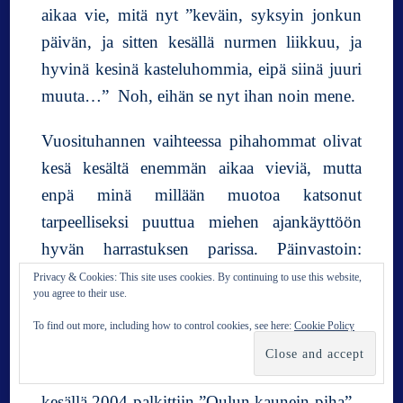
aikaa vie, mitä nyt ”keväin, syksyin jonkun
päivän, ja sitten kesällä nurmen liikkuu, ja
hyvinä kesinä kasteluhommia, eipä siinä juuri
muuta…” Noh, eihän se nyt ihan noin mene.
Vuosituhannen vaihteessa pihahommat olivat
kesä kesältä enemmän aikaa vieviä, mutta
enpä minä millään muotoa katsonut
tarpeelliseksi puuttua miehen ajankäyttöön
hyvän harrastuksen parissa. Päinvastoin:
kannustin ja lapiointihommia tehden olin
Privacy & Cookies: This site uses cookies. By continuing to use this website,
you agree to their use.
mukana minäkin: ks.
Legendaariset
To find out more, including how to control cookies, see here:
Cookie Policy
multakuormat!!
Kun parinkymmenvuotinen pihanhoito
kesällä 2004 palkittiin ”Oulun kaunein piha” -