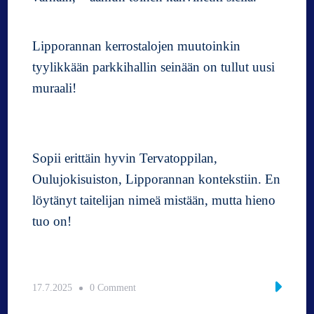
Lipporannan kerrostalojen muutoinkin
tyylikkään parkkihallin seinään on tullut uusi
muraali!
Sopii erittäin hyvin Tervatoppilan,
Oulujokisuiston, Lipporannan kontekstiin. En
löytänyt taitelijan nimeä mistään, mutta hieno
tuo on!
o
17.7.2025
0 Comment
n