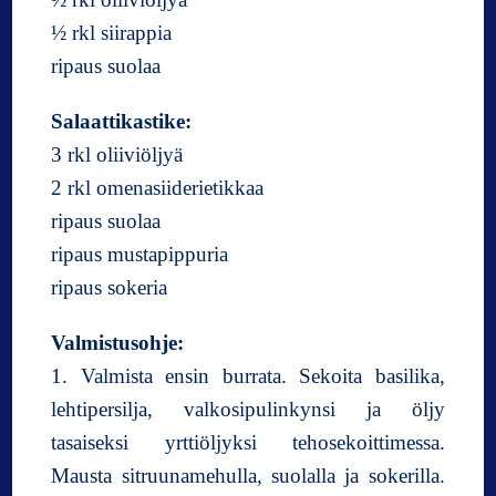
½ rkl siirappia
ripaus suolaa
Salaattikastike:
3 rkl oliiviöljyä
2 rkl omenasiiderietikkaa
ripaus suolaa
ripaus mustapippuria
ripaus sokeria
Valmistusohje:
1. Valmista ensin burrata. Sekoita basilika,
lehtipersilja, valkosipulinkynsi ja öljy
tasaiseksi yrttiöljyksi tehosekoittimessa.
Mausta sitruunamehulla, suolalla ja sokerilla.