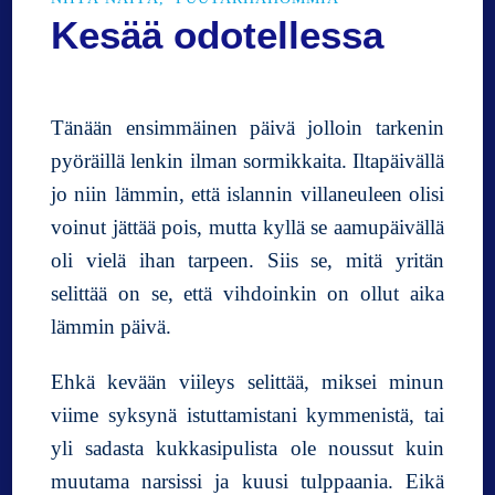
i
Kesää odotellessa
s
s
a
j
Tänään ensimmäinen päivä jolloin tarkenin
a
pyöräillä lenkin ilman sormikkaita. Iltapäivällä
m
jo niin lämmin, että islannin villaneuleen olisi
e
r
voinut jättää pois, mutta kyllä se aamupäivällä
e
oli vielä ihan tarpeen. Siis se, mitä yritän
n
selittää on se, että vihdoinkin on ollut aika
r
a
lämmin päivä.
n
n
Ehkä kevään viileys selittää, miksei minun
a
viime syksynä istuttamistani kymmenistä, tai
s
yli sadasta kukkasipulista ole noussut kuin
s
a
muutama narsissi ja kuusi tulppaania. Eikä