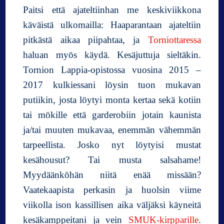
Paitsi että ajateltiinhan me keskiviikkona
käväistä ulkomailla: Haaparantaan ajateltiin
pitkästä aikaa piipahtaa, ja
Torniottaressa
haluan myös käydä. Kesäjuttuja sieltäkin.
Tornion Lappia-opistossa vuosina 2015 –
2017 kulkiessani löysin tuon mukavan
putiikin, josta löytyi monta kertaa sekä kotiin
tai mökille että garderobiin jotain kaunista
ja/tai muuten mukavaa, enemmän vähemmän
tarpeellista. Josko nyt löytyisi mustat
kesähousut? Tai musta salsahame!
Myydäänköhän niitä enää missään?
Vaatekaapista perkasin ja huolsin viime
viikolla ison kassillisen aika väljäksi käyneitä
kesäkamppeitani ja vein
SMUK-kirpparille
.