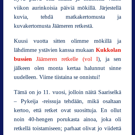
viikon aurinkoisia päiviä mökillä. Järjestellä
kuvia, tehdä matkakertomusta ja
kuvakertomusta Jäämeren retkestä.
Kuusi vuotta sitten olimme mökillä ja
lähdimme ystävien kanssa mukaan
Kukkolan
bussien
Jäämeren retkelle (vol I
), ja sen
jälkeen olen monta kertaa halunnut sinne
uudelleen. Viime tiistaina se onnistui!
Tämä on jo 11. vuosi, jolloin näitä Saariselkä
– Pykeija -reissuja tehdään, mikä osaltaan
kertoo, että retket ovat suosittuja. En ollut
noin 40-hengen porukasta ainoa, joka oli
retkellä toistamiseen; parhaat olivat jo viidettä