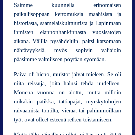
l
Saimme kuunnella erinomaisen
.
paikallisoppaan kertomuksia maahisista ja
I
I
historiasta, saamelaiskulttuurista ja Lapinmaan
)
ihmisten elannonhankinnasta vuosisatojen
aikana. Välillä pysähdeltiin, paitsi katsomaan
nähtävyyksiä, myös sopivin väliajoin
pääsimme valmiiseen pöytään syömään.
Päivä oli hieno, muistot jäivät mieleen. Se oli
niitä reissuja, joita halusi tehdä uudelleen.
Monena vuonna on aiottu, mutta milloin
mikäkin patikka, tattiapajat, myrskytuhojen
raivaamista tontilta, vieraat tai pahimmoillaan
työt ovat olleet esteenä retken toistamiseen.
Mutta tälle päivälle ei ollut mitään syytä jättää