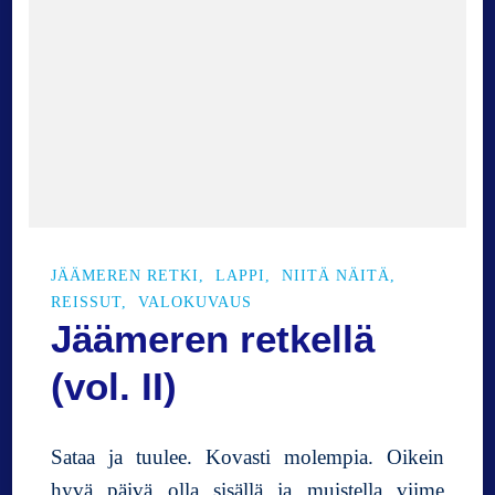
JÄÄMEREN RETKI
LAPPI
NIITÄ NÄITÄ
REISSUT
VALOKUVAUS
Jäämeren retkellä
(vol. II)
Sataa ja tuulee. Kovasti molempia. Oikein
hyvä päivä olla sisällä ja muistella viime