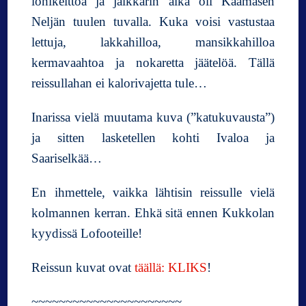
lohikeittoa ja jälkkärin aika oli Kaamasen
Neljän tuulen tuvalla. Kuka voisi vastustaa
lettuja, lakkahilloa, mansikkahilloa
kermavaahtoa ja nokaretta jäätelöä. Tällä
reissullahan ei kalorivajetta tule…
Inarissa vielä muutama kuva (”katukuvausta”)
ja sitten lasketellen kohti Ivaloa ja
Saariselkää…
En ihmettele, vaikka lähtisin reissulle vielä
kolmannen kerran. Ehkä sitä ennen Kukkolan
kyydissä Lofooteille!
Reissun kuvat ovat
täällä: KLIKS
!
~~~~~~~~~~~~~~~~~~~~~~