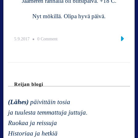
Jäämeren rannalla oli biitsipäivä. +18 C.
Nyt mökillä. Olipa hyvä päivä.
o
5.9.2017
0 Comment
n
K
o
h
t
i
Reijan blogi
J
ä
(Lähes)
päivittäin tosia
ä
m
ja tuulesta temmattuja juttuja.
e
Ruokaa ja reissuja
r
t
Historiaa ja hetkiä
a