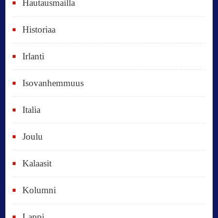
Hautausmailla
v
Historiaa
u
o
Irlanti
d
e
Isovanhemmuus
t
Italia
,
k
Joulu
a
i
Kalaasit
k
Kolumni
k
i
Lappi