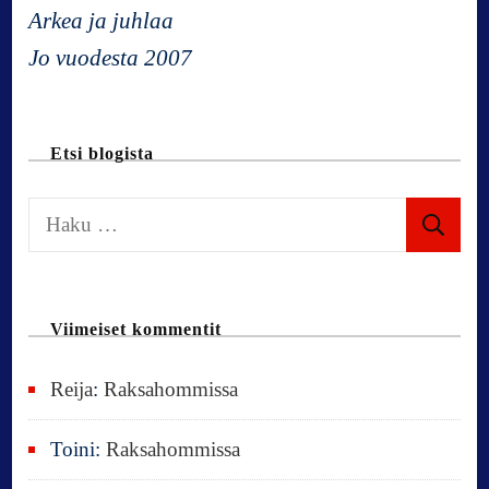
Arkea ja juhlaa
!
Jo vuodesta 2007
Etsi blogista
H
a
k
u
Viimeiset kommentit
:
Reija
:
Raksahommissa
Toini
:
Raksahommissa