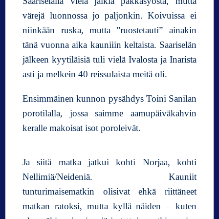
Saariselällä vielä jälkiä pakkasyöstä, mutta
värejä luonnossa jo paljonkin. Koivuissa ei
niinkään ruska, mutta ”ruostetauti” ainakin
tänä vuonna aika kauniiin keltaista. Saariselän
jälkeen kyytiläisiä tuli vielä Ivalosta ja Inarista
asti ja melkein 40 reissulaista meitä oli.
Ensimmäinen kunnon pysähdys Toini Sanilan
porotilalla, jossa saimme aamupäiväkahvin
keralle makoisat isot poroleivät.
Ja siitä matka jatkui kohti Norjaa, kohti
Nellimiä/Neideniä. Kauniit
tunturimaisematkin olisivat ehkä riittäneet
matkan ratoksi, mutta kyllä näiden – kuten