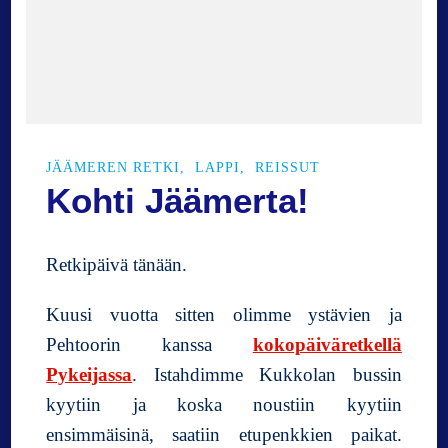
J
ä
ä
m
e
r
e
JÄÄMEREN RETKI
LAPPI
REISSUT
n
Kohti Jäämerta!
r
e
t
Retkipäivä tänään.
k
e
Kuusi vuotta sitten olimme ystävien ja
l
l
Pehtoorin kanssa
kokopäiväretkellä
ä
Pykeijassa
. Istahdimme Kukkolan bussin
(
kyytiin ja koska noustiin kyytiin
v
o
ensimmäisinä, saatiin etupenkkien paikat.