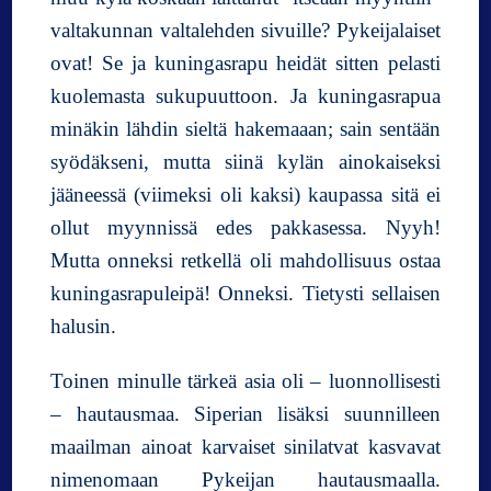
valtakunnan valtalehden sivuille? Pykeijalaiset
ovat! Se ja kuningasrapu heidät sitten pelasti
kuolemasta sukupuuttoon. Ja kuningasrapua
minäkin lähdin sieltä hakemaaan; sain sentään
syödäkseni, mutta siinä kylän ainokaiseksi
jääneessä (viimeksi oli kaksi) kaupassa sitä ei
ollut myynnissä edes pakkasessa. Nyyh!
Mutta onneksi retkellä oli mahdollisuus ostaa
kuningasrapuleipä! Onneksi. Tietysti sellaisen
halusin.
Toinen minulle tärkeä asia oli – luonnollisesti
– hautausmaa. Siperian lisäksi suunnilleen
maailman ainoat karvaiset sinilatvat kasvavat
nimenomaan Pykeijan hautausmaalla.