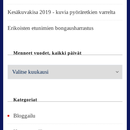
Kesäkuvakisa 2019 - kuvia pyöräretkien varrelta
Erikoisten etunimien bongausharrastus
Menneet vuodet, kaikki päivät
M
e
n
n
Kategoriat
e
Bloggailu
e
t