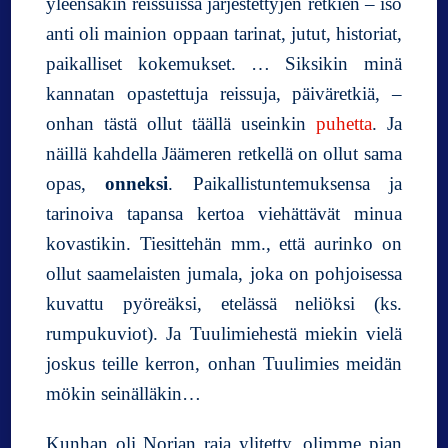
yleensäkin reissuissa järjestettyjen retkien – iso
anti oli mainion oppaan tarinat, jutut, historiat,
paikalliset kokemukset. … Siksikin minä
kannatan opastettuja reissuja, päiväretkiä, –
onhan tästä ollut täällä useinkin
puhetta
. Ja
näillä kahdella Jäämeren retkellä on ollut sama
opas,
onneksi
. Paikallistuntemuksensa ja
tarinoiva tapansa kertoa viehättävät minua
kovastikin. Tiesittehän mm., että aurinko on
ollut saamelaisten jumala, joka on pohjoisessa
kuvattu pyöreäksi, etelässä neliöksi (ks.
rumpukuviot). Ja Tuulimiehestä miekin vielä
joskus teille kerron, onhan Tuulimies meidän
mökin seinälläkin…
Kunhan oli Norjan raja ylitetty, olimme pian