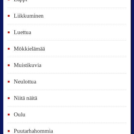
p
Liikkuminen
ä
i
Luettua
v
ä
Mökkielämää
t
Muistikuvia
Neulottua
Niitä näitä
Oulu
Puutarhahommia