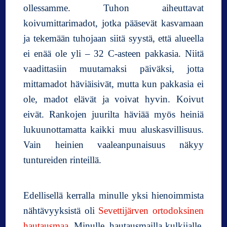
ollessamme. Tuhon aiheuttavat
koivumittarimadot, jotka pääsevät kasvamaan
ja tekemään tuhojaan siitä syystä, että alueella
ei enää ole yli – 32 C-asteen pakkasia. Niitä
vaadittasiin muutamaksi päiväksi, jotta
mittamadot häviäisivät, mutta kun pakkasia ei
ole, madot elävät ja voivat hyvin. Koivut
eivät. Rankojen juurilta häviää myös heiniä
lukuunottamatta kaikki muu aluskasvillisuus.
Vain heinien vaaleanpunaisuus näkyy
tuntureiden rinteillä.
Edellisellä kerralla minulle yksi hienoimmista
nähtävyyksistä oli
Sevettijärven ortodoksinen
hautausmaa
. Minulle, hautausmailla kulkijalle,