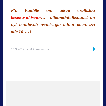
PS. Puolille öin aikaa osallistua
kesäkuvakisaan
… voittomahdollisuudet on
nyt mahtavat: osallistujia tähän mennessä
alle 10…!!
a
10.9.2017
8 kommenttia
r
t
i
k
k
e
l
i
i
n