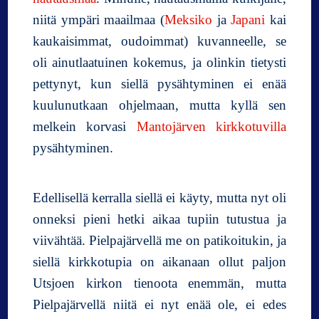
niitä ympäri maailmaa (
Meksiko
ja
Japani
kai
kaukaisimmat, oudoimmat) kuvanneelle, se
oli ainutlaatuinen kokemus, ja olinkin tietysti
pettynyt, kun siellä pysähtyminen ei enää
kuulunutkaan ohjelmaan, mutta kyllä sen
melkein korvasi
Mantojärven kirkkotuvilla
pysähtyminen.
Edellisellä kerralla siellä ei käyty, mutta nyt oli
onneksi pieni hetki aikaa tupiin tutustua ja
viivähtää. Pielpajärvellä me on patikoitukin, ja
siellä kirkkotupia on aikanaan ollut paljon
Utsjoen kirkon tienoota enemmän, mutta
Pielpajärvellä niitä ei nyt enää ole, ei edes