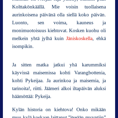
Kolttakönkäällä. Mie voisin tuollaisena
aurinkoisena päivänä olla siellä koko päivän.
Luonto, sen voima, kauneus ja
monimuotoisuus kiehtovat. Kosken kuohu oli
melkein yhtä jylhä kuin
Jäniskoskella
, ehkä
isompikin.
Ja sitten matka jatkui yhä karummiksi
käyvissä maisemissa kohti Varangbottenia,
kohti Pykeijaa. Ja aurinkoa ja maisemia, ja
tarinoita!, riitti. Jäämeri alkoi iltapäivän aluksi
häämöttää: Pykeija.
Kylän historia on kiehtova! Onko mikään
muu kylä koskaan laittanut ”itseään myyntiin”