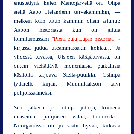
entistettynä kuten Mantojärvellä on. Olipa
siellä Aapo Helanderin turvekammikin, —
melkein kuin tutun kammiin olisin astunut:
Aapon historiasta kun oli juttua
toimittamassani ”
Pieni pala Lapin historiaa
” -
kirjassa juttua useammassakin kohtaa… Ja
yhdessä tuvassa, Utsjoen käräjätuvassa, oli
oikein viehättävä, monenlaisia paikallisia
käsitöitä tarjoava Siella-putiikki. Ostinpa
tyttärelle kirjan: Muumilaakson talvi
pohjoissaameksi.
Sen jälkeen jo tuttuja juttuja, komeita
maisemia, pohjoisen valoa, tuntureita…
Nuorgamissa oli jo saatu hyvää, kirkasta