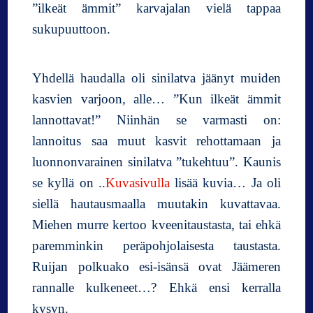
”ilkeät ämmit” karvajalan vielä tappaa
sukupuuttoon.
Yhdellä haudalla oli sinilatva jäänyt muiden
kasvien varjoon, alle… ”Kun ilkeät ämmit
lannottavat!” Niinhän se varmasti on:
lannoitus saa muut kasvit rehottamaan ja
luonnonvarainen sinilatva ”tukehtuu”. Kaunis
se kyllä on ..
Kuvasivulla
lisää kuvia… Ja oli
siellä hautausmaalla muutakin kuvattavaa.
Miehen murre kertoo kveenitaustasta, tai ehkä
paremminkin peräpohjolaisesta taustasta.
Ruijan polkuako esi-isänsä ovat Jäämeren
rannalle kulkeneet…? Ehkä ensi kerralla
kysyn.