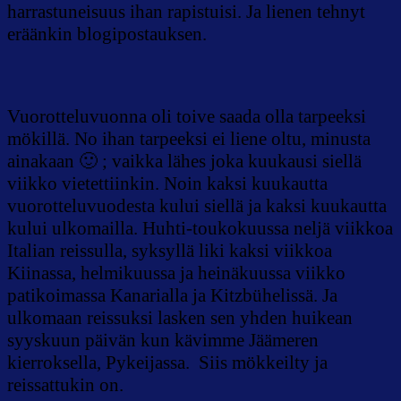
harrastuneisuus ihan rapistuisi. Ja lienen tehnyt
eräänkin blogipostauksen.
Vuorotteluvuonna oli toive saada olla tarpeeksi
mökillä. No ihan tarpeeksi ei liene oltu, minusta
ainakaan 🙂 ; vaikka lähes joka kuukausi siellä
viikko vietettiinkin. Noin kaksi kuukautta
vuorotteluvuodesta kului siellä ja kaksi kuukautta
kului ulkomailla. Huhti-toukokuussa neljä viikkoa
Italian reissulla, syksyllä liki kaksi viikkoa
Kiinassa, helmikuussa ja heinäkuussa viikko
patikoimassa Kanarialla ja Kitzbühelissä. Ja
ulkomaan reissuksi lasken sen yhden huikean
syyskuun päivän kun kävimme Jäämeren
kierroksella, Pykeijassa. Siis mökkeilty ja
reissattukin on.