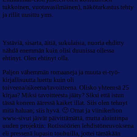
tukkoinen, vuotavasilmäinen), näkötarkastus tehty
ja rillit uusittu yms.
Ystäviä, sisarta, äitiä, sukulaisia, nuoria ehditty
nähdä enemmän kuin olisi duunissa ollessa
ehtinyt. Olen ehtinyt olla.
Paljon vähemmän romaaneja ja muuta ei-työ-
kirjallisuutta luettu kuin oli
toiveena/aikeena/tavoitteena. Olisko yhteensä 25
kirjaa? Miksi tavoitteesta jääty? Siksi että istun
tässä koneen ääressä kaiket illat. Siis olen tehnyt
mitä haluan; siis hyvä. 🙂 Omat ja viinikerhon
www-sivut jäivät päivittämättä, mutta alointinpa
uuden projektin: Rotissöörien lehdistöneuvoksena
eli pressenä lupasin touhuilla, jottei tämäkään