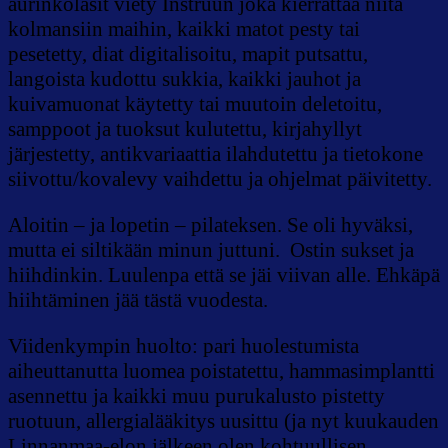
aurinkolasit viety Instruun joka kierrättää niitä
kolmansiin maihin, kaikki matot pesty tai
pesetetty, diat digitalisoitu, mapit putsattu,
langoista kudottu sukkia, kaikki jauhot ja
kuivamuonat käytetty tai muutoin deletoitu,
samppoot ja tuoksut kulutettu, kirjahyllyt
järjestetty, antikvariaattia ilahdutettu ja tietokone
siivottu/kovalevy vaihdettu ja ohjelmat päivitetty.
Aloitin – ja lopetin – pilateksen. Se oli hyväksi,
mutta ei siltikään minun juttuni. Ostin sukset ja
hiihdinkin. Luulenpa että se jäi viivan alle. Ehkäpä
hiihtäminen jää tästä vuodesta.
Viidenkympin huolto: pari huolestumista
aiheuttanutta luomea poistatettu, hammasimplantti
asennettu ja kaikki muu purukalusto pistetty
ruotuun, allergialääkitys uusittu (ja nyt kuukauden
Linnanmaa-elon jälkeen olen kohtuullisen