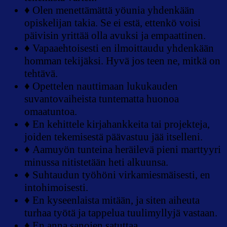
♦ Olen menettämättä yöunia yhdenkään
opiskelijan takia. Se ei estä, ettenkö voisi
päivisin yrittää olla avuksi ja empaattinen.
♦ Vapaaehtoisesti en ilmoittaudu yhdenkään
homman tekijäksi. Hyvä jos teen ne, mitkä on
tehtävä.
♦ Opettelen nauttimaan lukukauden
suvantovaiheista tuntematta huonoa
omaatuntoa.
♦ En kehittele kirjahankkeita tai projekteja,
joiden tekemisestä päävastuu jää itselleni.
♦ Aamuyön tunteina heräilevä pieni marttyyri
minussa nitistetään heti alkuunsa.
♦ Suhtaudun työhöni virkamiesmäisesti, en
intohimoisesti.
♦ En kyseenlaista mitään, ja siten aiheuta
turhaa työtä ja tappelua tuulimyllyjä vastaan.
♦ En anna sanojen satuttaa.