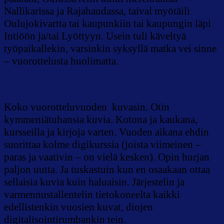
Nallikarissa ja Rajahaudassa, taival myötäili
Oulujokivartta tai kaupunkiin tai kaupungin läpi
Intiöön ja/tai Lyöttyyn. Usein tuli käveltyä
työpaikallekin, varsinkin syksyllä matka vei sinne
– vuorottelusta huolimatta.
Koko vuorotteluvuoden kuvasin. Otin
kymmeniätuhansia kuvia. Kotona ja kaukana,
kursseilla ja kirjoja varten. Vuoden aikana ehdin
suorittaa kolme digikurssia (joista viimeinen –
paras ja vaativin – on vielä kesken). Opin hurjan
paljon uutta. Ja tuskastuin kun en osaakaan ottaa
sellaisia kuvia kuin haluaisin. Järjestelin ja
varmennustallentelin tietokoneelta kaikki
edellistenkin vuosien kuvat, diojen
digitalisointirumbankin tein.