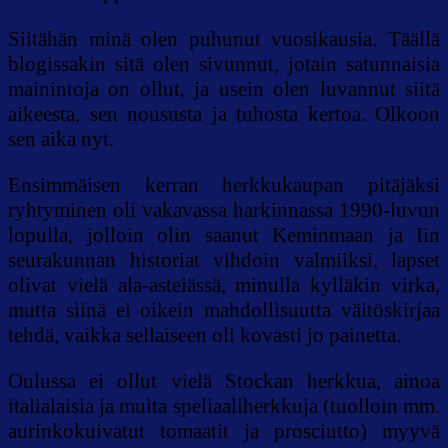
Siitähän minä olen puhunut vuosikausia. Täällä
blogissakin sitä olen sivunnut, jotain satunnaisia
mainintoja on ollut, ja usein olen luvannut siitä
aikeesta, sen noususta ja tuhosta kertoa. Olkoon
sen aika nyt.
Ensimmäisen kerran herkkukaupan pitäjäksi
ryhtyminen oli vakavassa harkinnassa 1990-luvun
lopulla, jolloin olin saanut Keminmaan ja Iin
seurakunnan historiat vihdoin valmiiksi, lapset
olivat vielä ala-asteiässä, minulla kylläkin virka,
mutta siinä ei oikein mahdollisuutta väitöskirjaa
tehdä, vaikka sellaiseen oli kovasti jo painetta.
Oulussa ei ollut vielä Stockan herkkua, ainoa
italialaisia ja muita speliaaliherkkuja (tuolloin mm.
aurinkokuivatut tomaatit ja prosciutto) myyvä