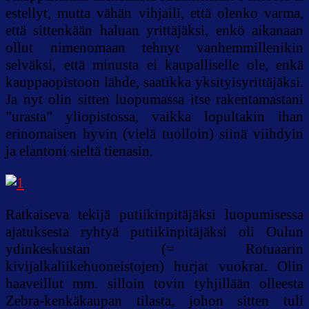
estellyt, mutta vähän vihjaili, että olenko varma,
että sittenkään haluan yrittäjäksi, enkö aikanaan
ollut nimenomaan tehnyt vanhemmillenikin
selväksi, että minusta ei kaupalliselle ole, enkä
kauppaopistoon lähde, saatikka yksityisyrittäjäksi.
Ja nyt olin sitten luopumassa itse rakentamastani
”urasta” yliopistossa, vaikka lopultakin ihan
erinomaisen hyvin (vielä tuolloin) siinä viihdyin
ja elantoni sieltä tienasin.
Ratkaiseva tekijä putiikinpitäjäksi luopumisessa
ajatuksesta ryhtyä putiikinpitäjäksi oli Oulun
ydinkeskustan (= Rotuaarin
kivijalkaliikehuoneistojen) hurjat vuokrat. Olin
haaveillut mm. silloin tovin tyhjillään olleesta
Zebra-kenkäkaupan tilasta, johon sitten tuli