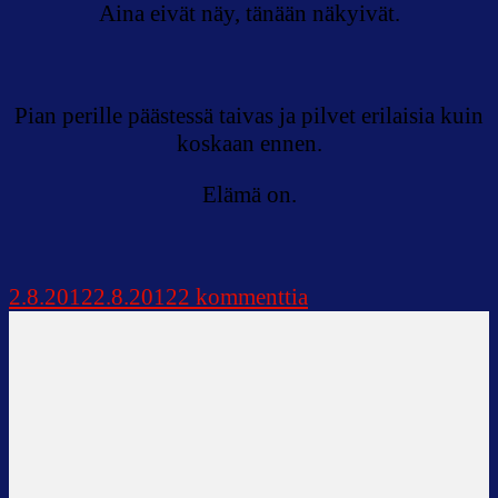
Aina eivät näy, tänään näkyivät.
Pian perille päästessä taivas ja pilvet erilaisia kuin
koskaan ennen.
Elämä on.
artikkeliin
2.8.2012
2.8.2012
2 kommenttia
Miksi
palasit?