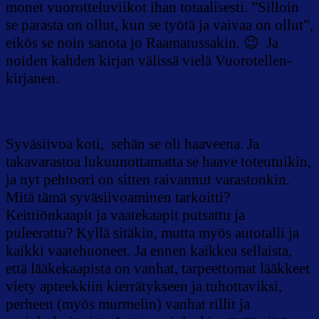
monet vuorotteluviikot ihan totaalisesti. ”Silloin
se parasta on ollut, kun se työtä ja vaivaa on ollut”,
eikös se noin sanota jo Raamatussakin. 😉 Ja
noiden kahden kirjan välissä vielä Vuorotellen-
kirjanen.
Syväsiivoa koti, sehän se oli haaveena. Ja
takavarastoa lukuunottamatta se haave toteutuikin,
ja nyt pehtoori on sitten raivannut varastonkin.
Mitä tämä syväsiivoaminen tarkoitti?
Keittiönkaapit ja vaatekaapit putsattu ja
puleerattu? Kyllä sitäkin, mutta myös autotalli ja
kaikki vaatehuoneet. Ja ennen kaikkea sellaista,
että lääkekaapista on vanhat, tarpeettomat lääkkeet
viety apteekkiin kierrätykseen ja tuhottaviksi,
perheen (myös murmelin) vanhat rillit ja