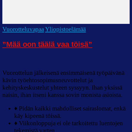
Vuorotteluvapaa
Yliopistoelämää
”Mää oon täälä vaa töisä”
Vuorottelun jälkeisenä ensimmäisenä työpäivänä
kävin työehtosopimusneuvottelut ja
kehityskeskustelut yhteen syssyyn. Ihan yksissä
naisin, ihan itseni kanssa sovin monista asioista.
♦ Pidän kaikki mahdolliset sairaslomat, enkä
käy kipeenä töissä.
♦ Viikonloppuja ei ole tarkoitettu luentojen
tekemistä varten.