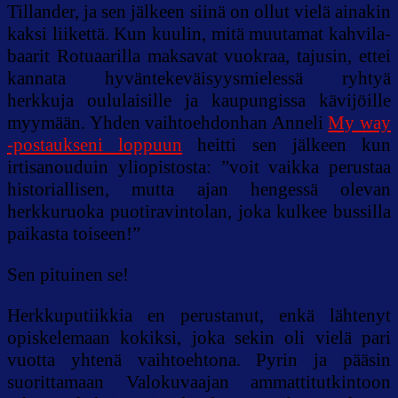
Tillander, ja sen jälkeen siinä on ollut vielä ainakin
kaksi liikettä. Kun kuulin, mitä muutamat kahvila-
baarit Rotuaarilla maksavat vuokraa, tajusin, ettei
kannata hyväntekeväisyysmielessä ryhtyä
herkkuja oululaisille ja kaupungissa kävijöille
myymään. Yhden vaihtoehdonhan Anneli
My way
-postaukseni loppuun
heitti sen jälkeen kun
irtisanouduin yliopistosta: ”voit vaikka perustaa
historiallisen, mutta ajan hengessä olevan
herkkuruoka puotiravintolan, joka kulkee bussilla
paikasta toiseen!”
Sen pituinen se!
Herkkuputiikkia en perustanut, enkä lähtenyt
opiskelemaan kokiksi, joka sekin oli vielä pari
vuotta yhtenä vaihtoehtona. Pyrin ja pääsin
suorittamaan Valokuvaajan ammattitutkintoon