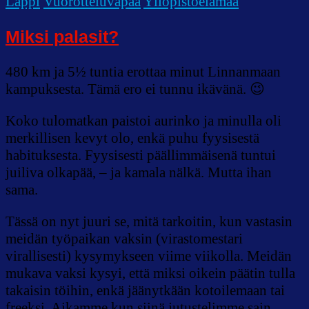
Lappi
Vuorotteluvapaa
Yliopistoelämää
Miksi palasit?
480 km ja 5½ tuntia erottaa minut Linnanmaan
kampuksesta. Tämä ero ei tunnu ikävänä. 😉
Koko tulomatkan paistoi aurinko ja minulla oli
merkillisen kevyt olo, enkä puhu fyysisestä
habituksesta. Fyysisesti päällimmäisenä tuntui
juiliva olkapää, – ja kamala nälkä. Mutta ihan
sama.
Tässä on nyt juuri se, mitä tarkoitin, kun vastasin
meidän työpaikan vaksin (virastomestari
virallisesti) kysymykseen viime viikolla. Meidän
mukava vaksi kysyi, että miksi oikein päätin tulla
takaisin töihin, enkä jäänytkään kotoilemaan tai
freeksi. Aikamme kun siinä jutustelimme sain