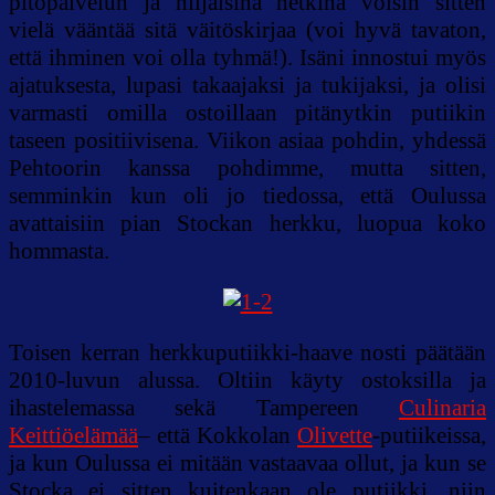
pitopalvelun ja hiljaisina hetkinä voisin sitten
vielä vääntää sitä väitöskirjaa (voi hyvä tavaton,
että ihminen voi olla tyhmä!). Isäni innostui myös
ajatuksesta, lupasi takaajaksi ja tukijaksi, ja olisi
varmasti omilla ostoillaan pitänytkin putiikin
taseen positiivisena. Viikon asiaa pohdin, yhdessä
Pehtoorin kanssa pohdimme, mutta sitten,
semminkin kun oli jo tiedossa, että Oulussa
avattaisiin pian Stockan herkku, luopua koko
hommasta.
Toisen kerran herkkuputiikki-haave nosti päätään
2010-luvun alussa. Oltiin käyty ostoksilla ja
ihastelemassa sekä Tampereen
Culinaria
Keittiöelämää
– että Kokkolan
Olivette
-putiikeissa,
ja kun Oulussa ei mitään vastaavaa ollut, ja kun se
Stocka ei sitten kuitenkaan ole putiikki, niin