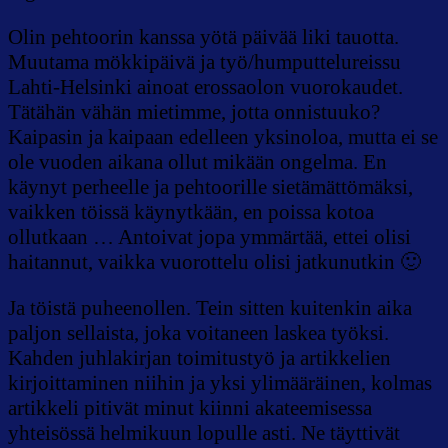
Olin pehtoorin kanssa yötä päivää liki tauotta.
Muutama mökkipäivä ja työ/humputtelureissu
Lahti-Helsinki ainoat erossaolon vuorokaudet.
Tätähän vähän mietimme, jotta onnistuuko?
Kaipasin ja kaipaan edelleen yksinoloa, mutta ei se
ole vuoden aikana ollut mikään ongelma. En
käynyt perheelle ja pehtoorille sietämättömäksi,
vaikken töissä käynytkään, en poissa kotoa
ollutkaan … Antoivat jopa ymmärtää, ettei olisi
haitannut, vaikka vuorottelu olisi jatkunutkin 🙂
Ja töistä puheenollen. Tein sitten kuitenkin aika
paljon sellaista, joka voitaneen laskea työksi.
Kahden juhlakirjan toimitustyö ja artikkelien
kirjoittaminen niihin ja yksi ylimääräinen, kolmas
artikkeli pitivät minut kiinni akateemisessa
yhteisössä helmikuun lopulle asti. Ne täyttivät