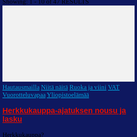
Showing: 1 - 10 of 47 RESULTS
Hautausmailla
Niitä näitä
Ruoka ja viini
VAT
Vuorotteluvapaa
Yliopistoelämää
Herkkukauppa-ajatuksen nousu ja
lasku
Herkkukauppa?