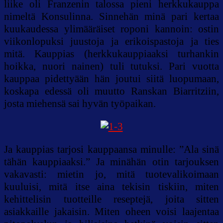
liike oli Franzenin talossa pieni herkkukauppa
nimeltä Konsulinna. Sinnehän minä pari kertaa
kuukaudessa ylimääräiset roponi kannoin: ostin
viikonlopuksi juustoja ja erikoispastoja ja ties
mitä. Kauppias (herkkukauppiaaksi turhankin
hoikka, nuori nainen) tuli tutuksi. Pari vuotta
kauppaa pidettyään hän joutui siitä luopumaan,
koskapa edessä oli muutto Ranskan Biarritziin,
josta miehensä sai hyvän työpaikan.
Ja kauppias tarjosi kauppaansa minulle: ”Ala sinä
tähän kauppiaaksi.” Ja minähän otin tarjouksen
vakavasti: mietin jo, mitä tuotevalikoimaan
kuuluisi, mitä itse aina tekisin tiskiin, miten
kehittelisin tuotteille reseptejä, joita sitten
asiakkaille jakaisin. Miten oheen voisi laajentaa