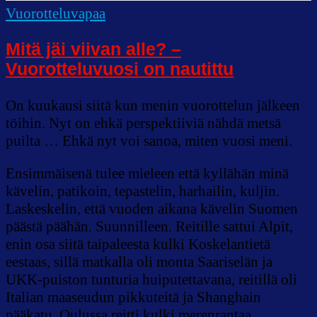
Vuorotteluvapaa
Mitä jäi viivan alle? –
Vuorotteluvuosi on nautittu
On kuukausi siitä kun menin vuorottelun jälkeen
töihin. Nyt on ehkä perspektiiviä nähdä metsä
puilta … Ehkä nyt voi sanoa, miten vuosi meni.
Ensimmäisenä tulee mieleen että kyllähän minä
kävelin, patikoin, tepastelin, harhailin, kuljin.
Laskeskelin, että vuoden aikana kävelin Suomen
päästä päähän. Suunnilleen. Reitille sattui Alpit,
enin osa siitä taipaleesta kulki Koskelantietä
eestaas, sillä matkalla oli monta Saariselän ja
UKK-puiston tunturia huiputettavana, reitillä oli
Italian maaseudun pikkuteitä ja Shanghain
pääkatu, Oulussa reitti kulki merenrantaa