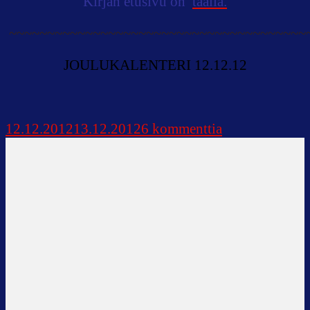
Kirjan etusivu on
täällä.
~~~~~~~~~~~~~~~~~~~~~~~~~~~~~~~~~~~~~~~
JOULUKALENTERI 12.12.12
artikkeliin
12.12.2012
13.12.2012
6 kommenttia
Joululahja
Sinulle!