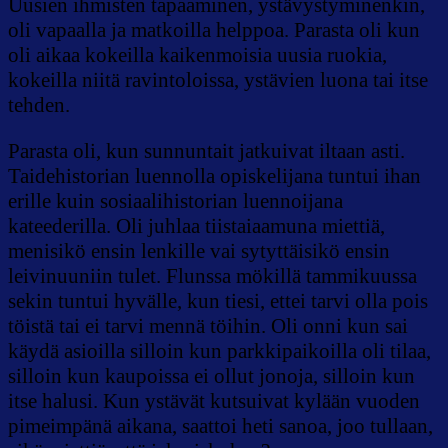
Uusien ihmisten tapaaminen, ystävystyminenkin,
oli vapaalla ja matkoilla helppoa. Parasta oli kun
oli aikaa kokeilla kaikenmoisia uusia ruokia,
kokeilla niitä ravintoloissa, ystävien luona tai itse
tehden.
Parasta oli, kun sunnuntait jatkuivat iltaan asti.
Taidehistorian luennolla opiskelijana tuntui ihan
erille kuin sosiaalihistorian luennoijana
kateederilla. Oli juhlaa tiistaiaamuna miettiä,
menisikö ensin lenkille vai sytyttäisikö ensin
leivinuuniin tulet. Flunssa mökillä tammikuussa
sekin tuntui hyvälle, kun tiesi, ettei tarvi olla pois
töistä tai ei tarvi mennä töihin. Oli onni kun sai
käydä asioilla silloin kun parkkipaikoilla oli tilaa,
silloin kun kaupoissa ei ollut jonoja, silloin kun
itse halusi. Kun ystävät kutsuivat kylään vuoden
pimeimpänä aikana, saattoi heti sanoa, joo tullaan,