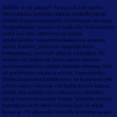
Milloin se oli parasta? Parasta oli kun saattoi
lähteä arkena, keskellä viikkoa, keskellä päivää
tyttären kanssa kaupungille hoitelemaan asioita ja
shoppailemaan, parasta oli patikoida Niila-tunturin
reittiä kun tiesi, että töissä on uusien
opiskelijoiden vastaanottotilaisuus tai tutustua
uusiin ihmisiin, joista tuli enemmän kuin
kohtaaminen, joista tuli ehkä jo ystäviäkin. En
unohda sitä iltapäivää Seilin saaren rannassa
purjeveneessä kun saimme lounaan eteemme, kun
oli purjehdusta takana ja edessä. Aamuaurinko
Teiden kraaterissa helmikuussa, ne kymmenet yöt,
jolloin saattoi lukea tai värkkäillä kuvien kanssa
tietäen että aamulla saisi nukkua jos väsyttäisi,
olivat vuorotteluvuoden helmiä. Mieletön myrsky
marraskuussa oli sekin erilainen kun oli aikaa
kokea se. Oli aikaa olla rannoilla kuvaamassa sitä.