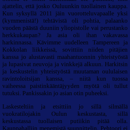
ajattelin, että josko Ouluunkin tuollainen kauppa.
Kun syksyllä 2011 jäin vuorotteluvapaalle yksi
(kymmenistä!) tehtävistä oli pohtia, palaanko
vuoden päästä duuniin yliopistolle vai perustanko
herkkukaupan? Ja asia oli ihan vakavassa
harkinnassa. Kävimme uudelleen Tampereen ja
Kokkolan liikkeissä, sovittiin niiden pitäjien
kanssa jo alustavasti maahantuonnin yhteistyöstä
ja lupasivat neuvoja ja vinkkejä alkuun. Harkitsin
ja keskustelin yhteistyöstä muutaman oululaisen
ravintoloitsijan kanssa, – niitä kun tuossa
vaiheessa paistinkääntäjyyden myötä oli tullut
tutuksi. Pankissakin jo asian otin puheeksi.
Laskesteltiin ja etsittiin jo sillä silmällä
vuokratilojakin Oulun keskustasta, sillä
keskustassa tuollaisen putiikin pitää olla.
Kauppahalliin menemistä suunnittelin. Pehtoori ei