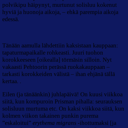
polvikipu häipynyt, murtunut solisluu kokenut
hyviä ja huonoja aikoja, – ehkä parempia aikoja
edessä.
Tänään aamulla lähdettiin kaksistaan kauppaan:
tapaturmapaikalle rohkeasti. Juuri tuohon
korokkeeseen [oikealla] törmäsin silloin. Nyt
vakaasti Pehtoorin perässä ruokakauppaan –
tarkasti korokkeiden välistä – ihan ehjänä tällä
kertaa. .
Eilen (ja tänäänkin) juhlapäivä! On kuusi viikkoa
siitä, kun kompuroin Prisman pihalla: seurauksen
solisluun murtuma etc. On kaksi viikkoa siitä, kun
kolmen viikon takainen punkin purema
”eskaloitui”
erythema migrans
-ihottumaksi [ja