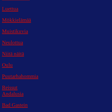
Luettua
Mökkielämää
Muistikuvia
Neulottua
Niitä näitä
Oulu
Puutarhahommia
Reissut
Andalusia
Bad Gastein