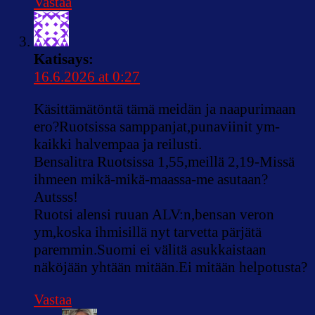
Vastaa
Kati
says:
16.6.2026 at 0:27
Käsittämätöntä tämä meidän ja naapurimaan
ero?Ruotsissa samppanjat,punaviinit ym-
kaikki halvempaa ja reilusti.
Bensalitra Ruotsissa 1,55,meillä 2,19-Missä
ihmeen mikä-mikä-maassa-me asutaan?
Autsss!
Ruotsi alensi ruuan ALV:n,bensan veron
ym,koska ihmisillä nyt tarvetta pärjätä
paremmin.Suomi ei välitä asukkaistaan
näköjään yhtään mitään.Ei mitään helpotusta?
Vastaa