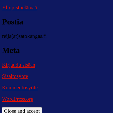
Yliopistoelämää
Postia
reija(at)satokangas.fi
Meta
Kirjaudu sisään
Sisältösyöte
Kommenttisyöte
WordPress.org