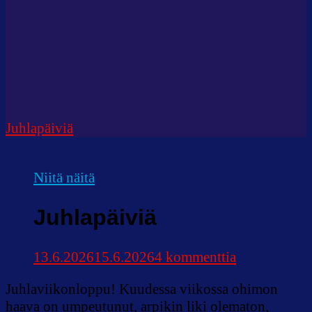
Juhlapäiviä
Niitä näitä
Juhlapäiviä
artikkeliin
13.6.2026
15.6.2026
4 kommenttia
Juhlapäiviä
Juhlaviikonloppu! Kuudessa viikossa ohimon
haava on umpeutunut, arpikin liki olematon,