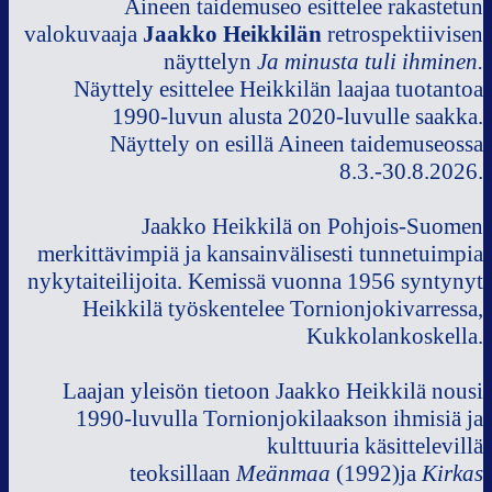
Aineen taidemuseo esittelee rakastetun
valokuvaaja
Jaakko Heikkilän
retrospektiivisen
näyttelyn
Ja minusta tuli ihminen.
Näyttely esittelee Heikkilän laajaa tuotantoa
1990-luvun alusta 2020-luvulle saakka.
Näyttely on esillä Aineen taidemuseossa
8.3.-30.8.2026.
Jaakko Heikkilä on Pohjois-Suomen
merkittävimpiä ja kansainvälisesti tunnetuimpia
nykytaiteilijoita. Kemissä vuonna 1956 syntynyt
Heikkilä työskentelee Tornionjokivarressa,
Kukkolankoskella.
Laajan yleisön tietoon Jaakko Heikkilä nousi
1990-luvulla Tornionjokilaakson ihmisiä ja
kulttuuria käsittelevillä
teoksillaan
Meänmaa
(1992)ja
Kirkas