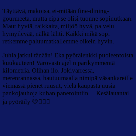
Täyttävä, makoisa, ei-mitään fine-dining-
gourmeeta, mutta eipä se olisi tuonne sopinutkaan.
Maut hyviä, raikkaita, miljöö hyvä, palvelu
hymyilevää, nälkä lähti. Kaikki mikä sopi
retkemme paluumatkallemme oikein hyvin.
Juhla jatkui tänään! Eka pyörälenkki puoleentoista
kuukauteen! Varovasti ajelin parikymmentä
kilometriä. Olihan ilo. Jokivarressa,
merenrannassa, hautuumaalla nimipäiväsankareille
viemässä pienet ruusut, vielä kaupasta uusia
pankojauhoja kuhan panerointiin… Kesälauantai
ja pyöräily 🩵🚴🏻‍♀️