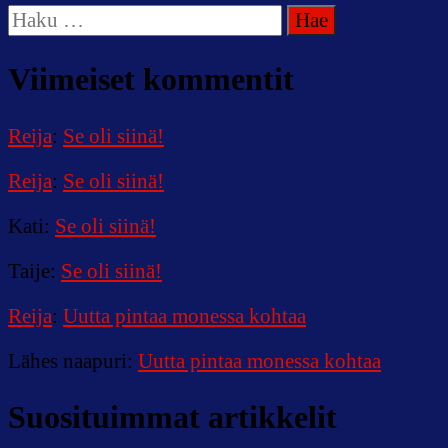
Haku:
Viimeiset kommentit
Reija
:
Se oli siinä!
Reija
:
Se oli siinä!
Kati
:
Se oli siinä!
Taije
:
Se oli siinä!
Reija
:
Uutta pintaa monessa kohtaa
Lähes naapuri
:
Uutta pintaa monessa kohtaa
Suosituimmat artikkelit