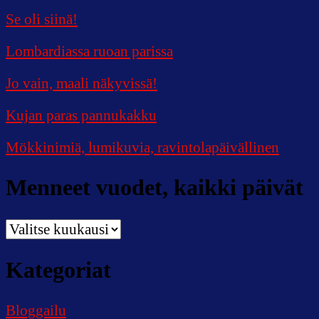
Se oli siinä!
Lombardiassa ruoan parissa
Jo vain, maali näkyvissä!
Kujan paras pannukakku
Mökkinimiä, lumikuvia, ravintolapäivällinen
Menneet vuodet, kaikki päivät
Menneet
vuodet,
kaikki
Kategoriat
päivät
Bloggailu