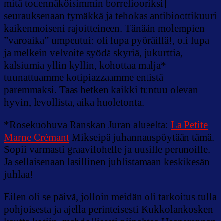
mitä todennäköisimmin borreliooriksi]
seurauksenaan tymäkkä ja tehokas antibioottikuuri
kaikenmoiseni rajoitteineen. Tänään molempien
”varoaika” umpeutui: oli lupa pyöräillä!, oli lupa
ja melkein velvoite syödä skyriä, jukurttia,
kalsiumia yllin kyllin, kohottaa malja*
tuunattuamme kotipiazzaamme entistä
paremmaksi. Taas hetken kaikki tuntuu olevan
hyvin, levollista, aika huoletonta.
*Rosekuohuva Ranskan Juran alueelta:
La Petite
Marne Crémant
Mikseipä juhannauspöytään tämä.
Sopii varmasti graavilohelle ja uusille perunoille.
Ja sellaisenaan lasillinen juhlistamaan keskikesän
juhlaa!
Eilen oli se päivä, jolloin meidän oli tarkoitus tulla
pohjoisesta ja ajella perinteisesti Kukkolankosken