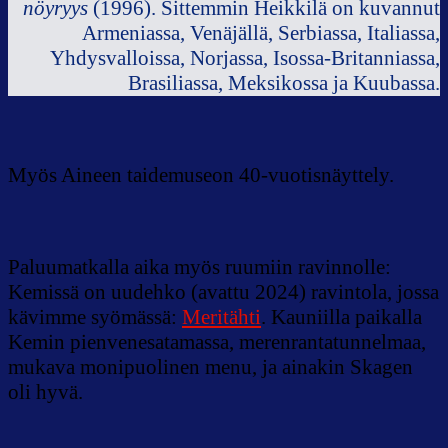
nöyryys
(1996). Sittemmin Heikkilä on kuvannut
Armeniassa, Venäjällä, Serbiassa, Italiassa,
Yhdysvalloissa, Norjassa, Isossa-Britanniassa,
Brasiliassa, Meksikossa ja Kuubassa.
Myös Aineen taidemuseon 40-vuotisnäyttely.
Paluumatkalla aika myös ruumiin ravinnolle:
Kemissä on uudehko (avattu 2024) ravintola, jossa
kävimme syömässä:
Meritähti
. Kauniilla paikalla
Kemin pienvenesatamassa, merenrantatunnelmaa,
mukava monipuolinen menu, ja ainakin Skagen
oli hyvä.