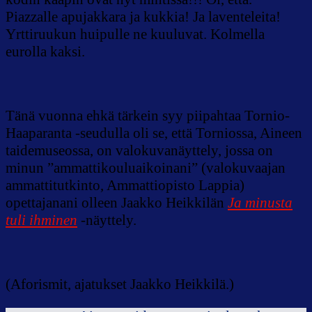
Piazzalle apujakkara ja kukkia! Ja laventeleita!
Yrttiruukun huipulle ne kuuluvat. Kolmella
eurolla kaksi.
Tänä vuonna ehkä tärkein syy piipahtaa Tornio-
Haaparanta -seudulla oli se, että Torniossa, Aineen
taidemuseossa, on valokuvanäyttely, jossa on
minun ”ammattikouluaikoinani” (valokuvaajan
ammattitutkinto, Ammattiopisto Lappia)
opettajanani olleen Jaakko Heikkilän
Ja minusta
tuli ihminen
-näyttely.
(Aforismit, ajatukset Jaakko Heikkilä.)