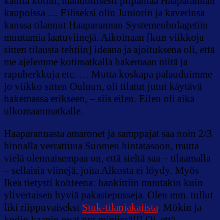
kautta kotiin, mahdollisesti piipahtaa Haaparannan
kaupoissa … Eiliseksi olin Juniorin ja kaverinsa
kanssa tilannut Haaparannan Systemenbolagetiin
muutamia laatuviinejä. Aikoinaan [kun viikkoja
sitten tilausta tehtiin] ideana ja ajoituksena oli, että
me ajelemme kotimatkalla hakemaan niitä ja
rapuherkkuja etc. … Mutta koskapa palauduimme
jo viikko sitten Ouluun, oli tilatut jutut käytävä
hakemassa erikseen, – siis eilen. Eilen oli aika
ulkomaanmatkalle.
Haaparannasta amaronet ja samppajat saa noin 2/3
hinnalla verrattuna Suomen hintatasoon, mutta
vielä olennaisempaa on, että sieltä saa – tilaamalla
– sellaisia viinejä, joita Alkosta ei löydy. Myös
Ikea tietysti kohteena: hankittiin muutakin kuin
ylivertaisen hyviä pakastepusseja. Olen mm. tullut
liki riippuvaiseksi
Stuk-tilanjakajista
. Mökin ja
kodin kaapin ovat nyt mintissä!!! Oi, että.