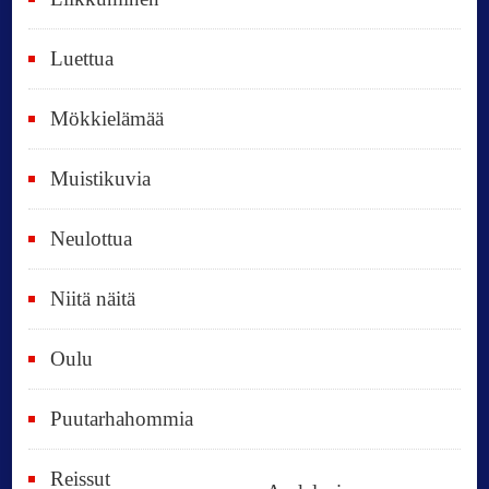
ä
i
Luettua
v
ä
Mökkielämää
t
Muistikuvia
Neulottua
Niitä näitä
Oulu
Puutarhahommia
Reissut