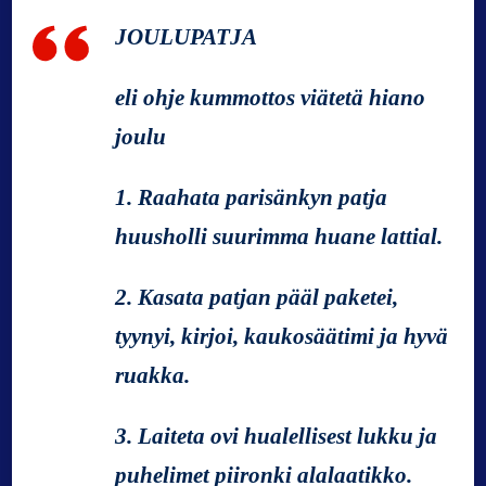
u
JOULUPATJA
r
u
n
eli ohje kummottos viätetä hiano
o
joulu
v
a
i
1. Raahata parisänkyn patja
l
huusholli suurimma huane lattial.
l
a
v
2. Kasata patjan pääl paketei,
e
tyynyi, kirjoi, kaukosäätimi ja hyvä
r
t
ruakka.
a
a
3. Laiteta ovi hualellisest lukku ja
puhelimet piironki alalaatikko.