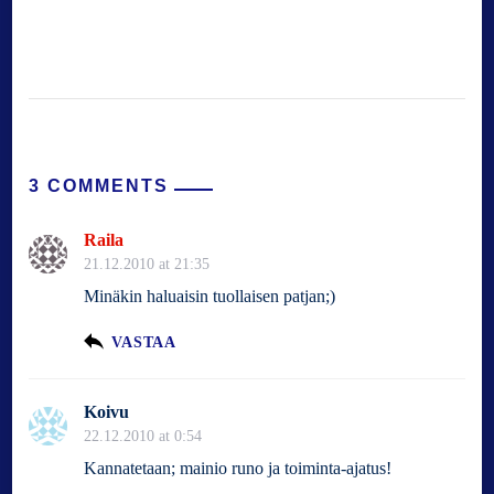
3 COMMENTS
Raila
21.12.2010 at 21:35
Minäkin haluaisin tuollaisen patjan;)
VASTAA
Koivu
22.12.2010 at 0:54
Kannatetaan; mainio runo ja toiminta-ajatus!