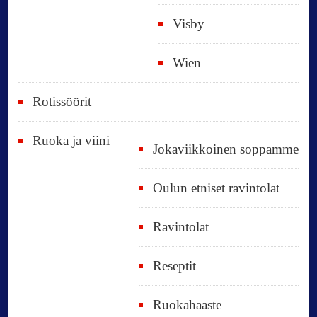
Visby
Wien
Rotissöörit
Ruoka ja viini
Jokaviikkoinen soppamme
Oulun etniset ravintolat
Ravintolat
Reseptit
Ruokahaaste