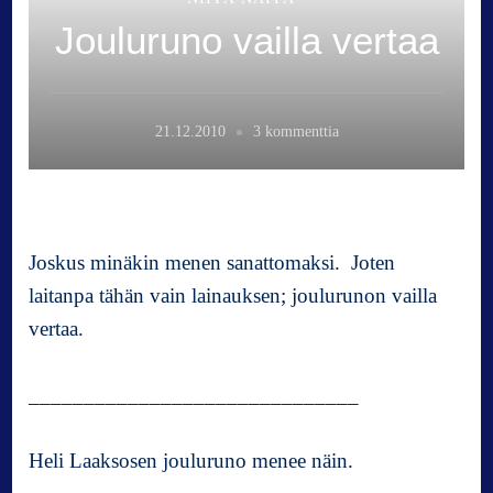
Jouluruno vailla vertaa
a
21.12.2010
3 kommenttia
r
t
i
k
k
Joskus minäkin menen sanattomaksi. Joten
e
laitanpa tähän vain lainauksen; joulurunon vailla
l
vertaa.
i
i
n
______________________________
J
o
Heli Laaksosen jouluruno menee näin.
u
l