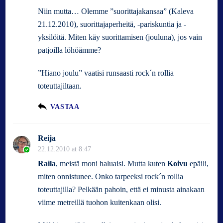
Niin mutta… Olemme ”suorittajakansaa” (Kaleva
21.12.2010), suorittajaperheitä, -pariskuntia ja -
yksilöitä. Miten käy suorittamisen (jouluna), jos vain
patjoilla löhöämme?
”Hiano joulu” vaatisi runsaasti rock´n rollia
toteuttajiltaan.
VASTAA
Reija
22.12.2010 at 8:47
Raila
, meistä moni haluaisi. Mutta kuten
Koivu
epäili,
miten onnistunee. Onko tarpeeksi rock´n rollia
toteuttajilla? Pelkään pahoin, että ei minusta ainakaan
viime metreillä tuohon kuitenkaan olisi.