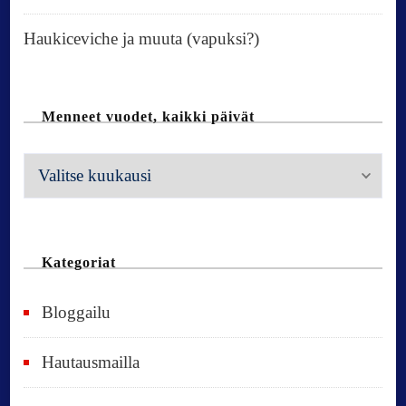
Haukiceviche ja muuta (vapuksi?)
Menneet vuodet, kaikki päivät
M
e
n
n
Kategoriat
e
Bloggailu
e
t
Hautausmailla
v