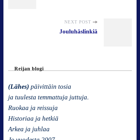
o
s
NEXT POST
Jouluhäslinkiä
t
N
Reijan blogi
a
(Lähes)
päivittäin tosia
v
ja tuulesta temmattuja juttuja.
Ruokaa ja reissuja
i
Historiaa ja hetkiä
g
Arkea ja juhlaa
Jo vuodesta 2007