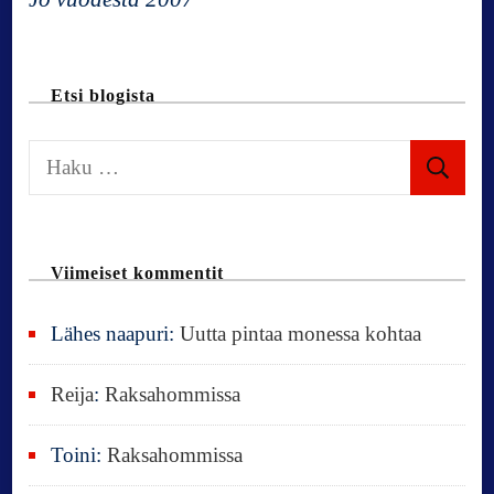
a
t
Etsi blogista
i
H
a
o
k
u
n
Viimeiset kommentit
:
Lähes naapuri
:
Uutta pintaa monessa kohtaa
Reija
:
Raksahommissa
Toini
:
Raksahommissa