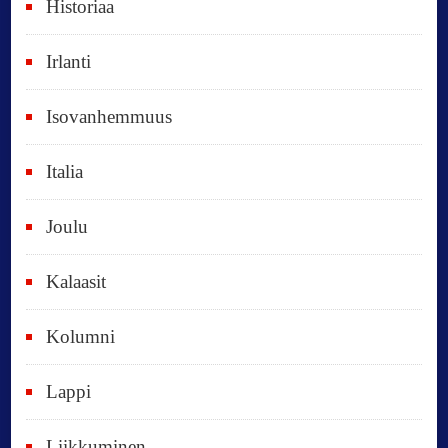
Historiaa
u
o
Irlanti
d
e
Isovanhemmuus
t
Italia
,
k
Joulu
a
i
Kalaasit
k
Kolumni
k
i
Lappi
p
Liikkuminen