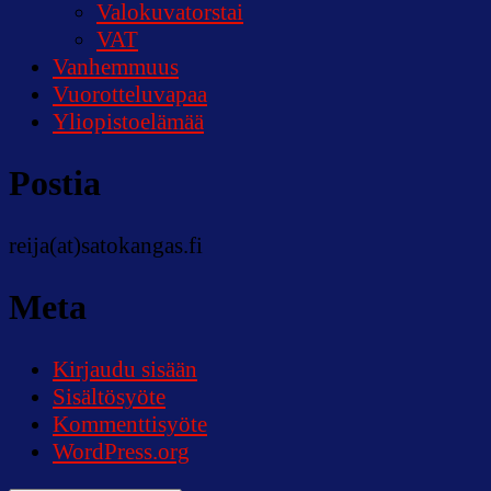
Valokuvatorstai
VAT
Vanhemmuus
Vuorotteluvapaa
Yliopistoelämää
Postia
reija(at)satokangas.fi
Meta
Kirjaudu sisään
Sisältösyöte
Kommenttisyöte
WordPress.org