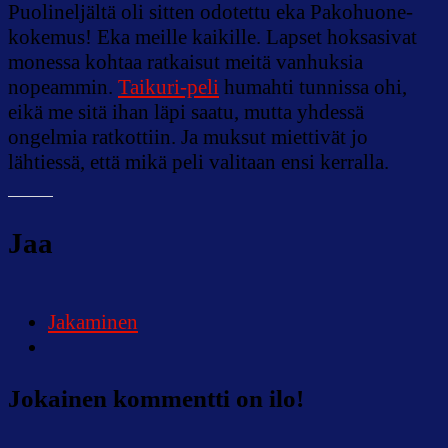
Puolineljältä oli sitten odotettu eka Pakohuone-
kokemus! Eka meille kaikille. Lapset hoksasivat
monessa kohtaa ratkaisut meitä vanhuksia
nopeammin.
Taikuri-peli
humahti tunnissa ohi,
eikä me sitä ihan läpi saatu, mutta yhdessä
ongelmia ratkottiin. Ja muksut miettivät jo
lähtiessä, että mikä peli valitaan ensi kerralla.
Jaa
Jakaminen
Jokainen kommentti on ilo!