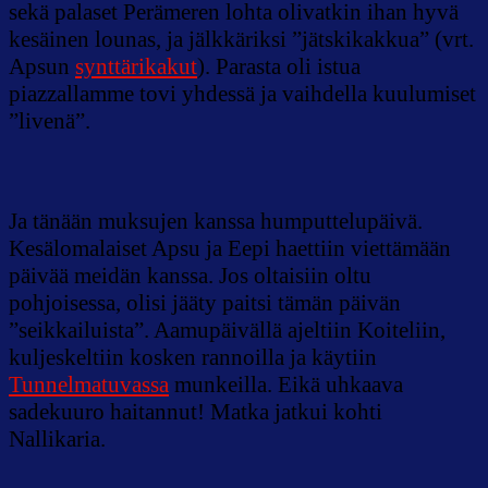
sekä palaset Perämeren lohta olivatkin ihan hyvä
kesäinen lounas, ja jälkkäriksi ”jätskikakkua” (vrt.
Apsun
synttärikakut
). Parasta oli istua
piazzallamme tovi yhdessä ja vaihdella kuulumiset
”livenä”.
Ja tänään muksujen kanssa humputtelupäivä.
Kesälomalaiset Apsu ja Eepi haettiin viettämään
päivää meidän kanssa. Jos oltaisiin oltu
pohjoisessa, olisi jääty paitsi tämän päivän
”seikkailuista”. Aamupäivällä ajeltiin Koiteliin,
kuljeskeltiin kosken rannoilla ja käytiin
Tunnelmatuvassa
munkeilla. Eikä uhkaava
sadekuuro haitannut! Matka jatkui kohti
Nallikaria.