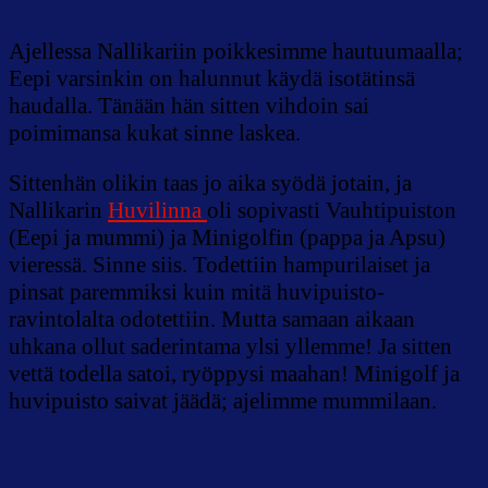
Ajellessa Nallikariin poikkesimme hautuumaalla;
Eepi varsinkin on halunnut käydä isotätinsä
haudalla. Tänään hän sitten vihdoin sai
poimimansa kukat sinne laskea.
Sittenhän olikin taas jo aika syödä jotain, ja
Nallikarin
Huvilinna
oli sopivasti Vauhtipuiston
(Eepi ja mummi) ja Minigolfin (pappa ja Apsu)
vieressä. Sinne siis. Todettiin hampurilaiset ja
pinsat paremmiksi kuin mitä huvipuisto-
ravintolalta odotettiin. Mutta samaan aikaan
uhkana ollut saderintama ylsi yllemme! Ja sitten
vettä todella satoi, ryöppysi maahan! Minigolf ja
huvipuisto saivat jäädä; ajelimme mummilaan.