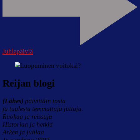
Juhlapäiviä
Reijan blogi
(Lähes)
päivittäin tosia
ja tuulesta temmattuja juttuja.
Ruokaa ja reissuja
Historiaa ja hetkiä
Arkea ja juhlaa