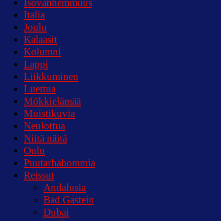
Isovanhemmuus
Italia
Joulu
Kalaasit
Kolumni
Lappi
Liikkuminen
Luettua
Mökkielämää
Muistikuvia
Neulottua
Niitä näitä
Oulu
Puutarhahommia
Reissut
Andalusia
Bad Gastein
Dubai