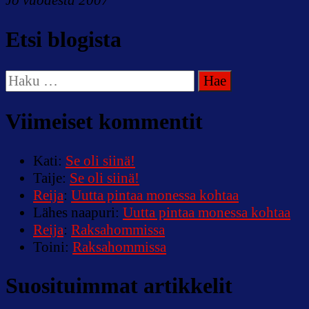
Jo vuodesta 2007
Etsi blogista
Haku:
Viimeiset kommentit
Kati
:
Se oli siinä!
Taije
:
Se oli siinä!
Reija
:
Uutta pintaa monessa kohtaa
Lähes naapuri
:
Uutta pintaa monessa kohtaa
Reija
:
Raksahommissa
Toini
:
Raksahommissa
Suosituimmat artikkelit