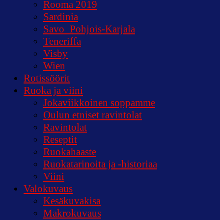
Rooma 2019
Sardinia
Savo_Pohjois-Karjala
Teneriffa
Visby
Wien
Rotissöörit
Ruoka ja viini
Jokaviikkoinen soppamme
Oulun etniset ravintolat
Ravintolat
Reseptit
Ruokahaaste
Ruokatarinoita ja -historiaa
Viini
Valokuvaus
Kesäkuvakisa
Makrokuvaus