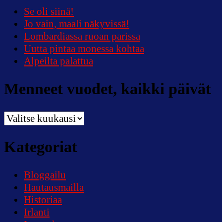
Se oli siinä!
Jo vain, maali näkyvissä!
Lombardiassa ruoan parissa
Uutta pintaa monessa kohtaa
Alpeilta palattua
Menneet vuodet, kaikki päivät
Menneet
vuodet,
kaikki
Kategoriat
päivät
Bloggailu
Hautausmailla
Historiaa
Irlanti