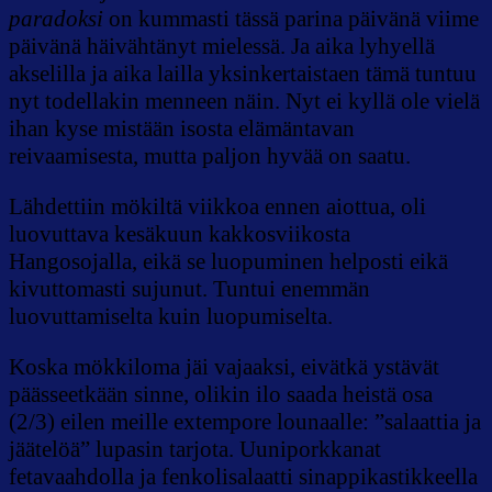
paradoksi
on kummasti tässä parina päivänä viime
päivänä häivähtänyt mielessä. Ja aika lyhyellä
akselilla ja aika lailla yksinkertaistaen tämä tuntuu
nyt todellakin menneen näin. Nyt ei kyllä ole vielä
ihan kyse mistään isosta elämäntavan
reivaamisesta, mutta paljon hyvää on saatu.
Lähdettiin mökiltä viikkoa ennen aiottua, oli
luovuttava kesäkuun kakkosviikosta
Hangosojalla, eikä se luopuminen helposti eikä
kivuttomasti sujunut. Tuntui enemmän
luovuttamiselta kuin luopumiselta.
Koska mökkiloma jäi vajaaksi, eivätkä ystävät
päässeetkään sinne, olikin ilo saada heistä osa
(2/3) eilen meille extempore lounaalle: ”salaattia ja
jäätelöä” lupasin tarjota. Uuniporkkanat
fetavaahdolla ja fenkolisalaatti sinappikastikkeella