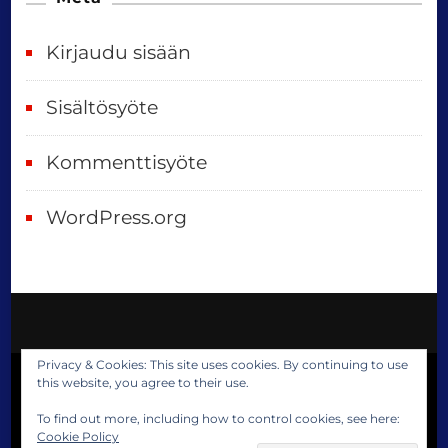
Kirjaudu sisään
Sisältösyöte
Kommenttisyöte
WordPress.org
Privacy & Cookies: This site uses cookies. By continuing to use
this website, you agree to their use.
© Copyright 2023 Reija Satokangas. All
Rights Reserved.
Blossom Travel Pro |
To find out more, including how to control cookies, see here:
Cookie Policy