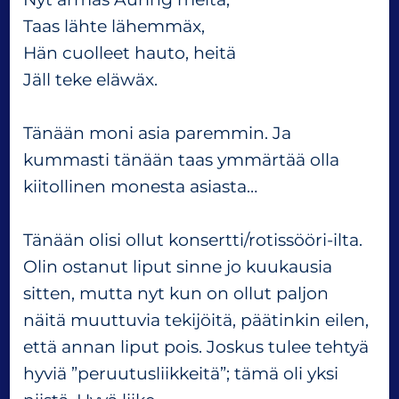
l
Taas lähte lähemmäx,
ä
Hän cuolleet hauto, heitä
m
Jäll teke eläwäx.
i
e
l
Tänään moni asia paremmin. Ja
i
kummasti tänään taas ymmärtää olla
n
kiitollinen monesta asiasta…
Tänään olisi ollut konsertti/rotissööri-ilta.
Olin ostanut liput sinne jo kuukausia
sitten, mutta nyt kun on ollut paljon
näitä muuttuvia tekijöitä, päätinkin eilen,
että annan liput pois. Joskus tulee tehtyä
hyviä ”peruutusliikkeitä”; tämä oli yksi