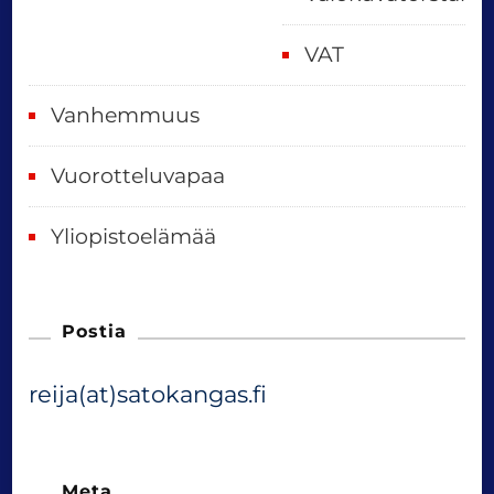
VAT
Vanhemmuus
Vuorotteluvapaa
Yliopistoelämää
Postia
reija(at)satokangas.fi
Meta