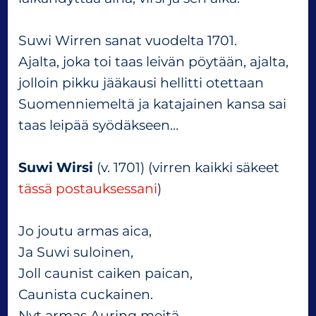
l
i
i
Suwi Wirren sanat vuodelta 1701.
n
Ajalta, joka toi taas leivän pöytään, ajalta,
K
jolloin pikku jääkausi hellitti otettaan
e
s
Suomenniemeltä ja katajainen kansa sai
ä
taas leipää syödäkseen…
n
a
Suwi Wirsi
(v. 1701) (virren kaikki säkeet
l
u
tässä postauksessani
)
s
s
Jo joutu armas aica,
a
h
Ja Suwi suloinen,
y
Joll caunist caiken paican,
v
Caunista cuckainen.
i
l
Nyt armas Auring meitä,