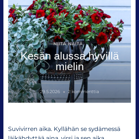
NIITÄ NÄITÄ
Kesän alussa hyvillä
mielin
a
29.5.2026
2 kommenttia
r
t
i
k
k
Suvivirren aika. Kyllähän se sydämessä
e
läikähdyttää aina, virsi ja sen aika.