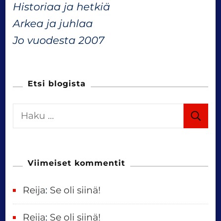
Historiaa ja hetkiä
i
Arkea ja juhlaa
g
Jo vuodesta 2007
a
Etsi blogista
t
H
i
a
k
o
u
Viimeiset kommentit
n
:
Reija
:
Se oli siinä!
Reija
:
Se oli siinä!