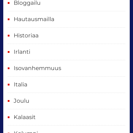
Bloggailu
e
t
Hautausmailla
v
Historiaa
u
o
Irlanti
d
e
Isovanhemmuus
t
Italia
,
k
Joulu
a
i
Kalaasit
k