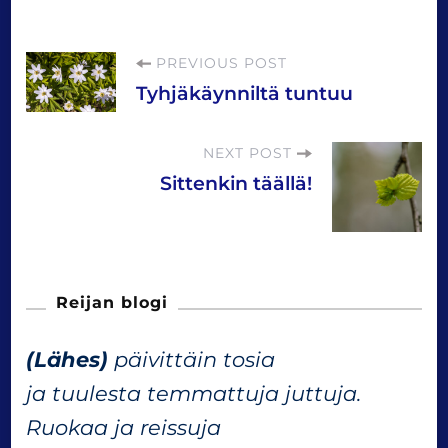
P
PREVIOUS POST
Tyhjäkäynniltä tuntuu
o
NEXT POST
s
Sittenkin täällä!
t
N
Reijan blogi
a
(Lähes)
päivittäin tosia
ja tuulesta temmattuja juttuja.
v
Ruokaa ja reissuja