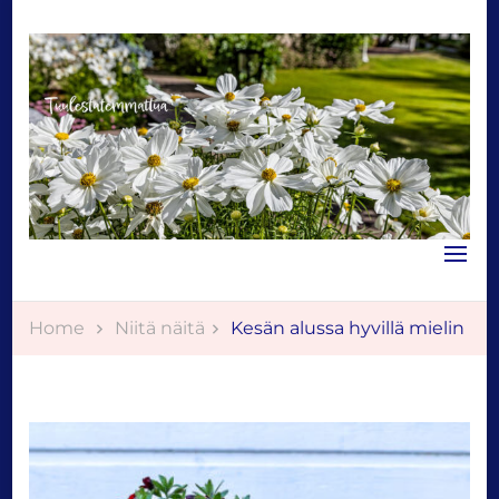
Tuulestatemmattua
Home
Niitä näitä
Kesän alussa hyvillä mielin