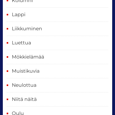
Kolumni
k
i
Lappi
p
Liikkuminen
ä
i
Luettua
v
ä
Mökkielämää
t
Muistikuvia
Neulottua
Niitä näitä
Oulu