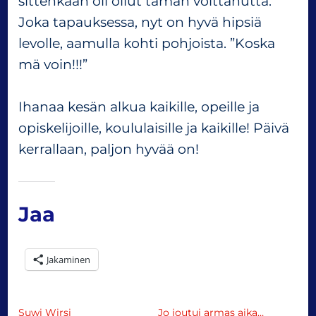
sittenkään oli ollut tämän voittanutta.
Joka tapauksessa, nyt on hyvä hipsiä
levolle, aamulla kohti pohjoista. ”Koska
mä voin!!!”
Ihanaa kesän alkua kaikille, opeille ja
opiskelijoille, koululaisille ja kaikille! Päivä
kerrallaan, paljon hyvää on!
Jaa
Jakaminen
Suwi Wirsi
Jo joutui armas aika…