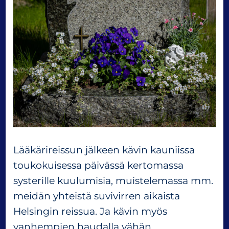
Lääkärireissun jälkeen kävin kauniissa
toukokuisessa päivässä kertomassa
systerille kuulumisia, muistelemassa mm.
meidän yhteistä suvivirren aikaista
Helsingin reissua. Ja kävin myös
vanhempien haudalla vähän