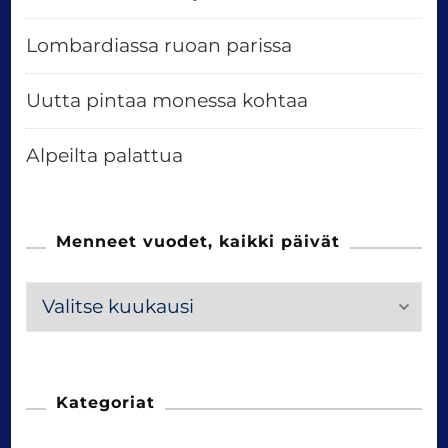
Lombardiassa ruoan parissa
Uutta pintaa monessa kohtaa
Alpeilta palattua
Menneet vuodet, kaikki päivät
M
e
n
n
Kategoriat
e