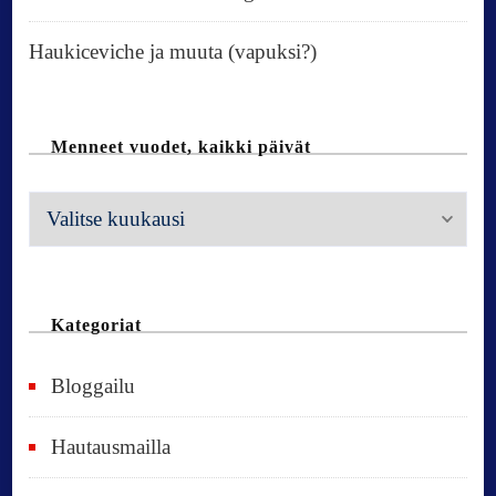
Haukiceviche ja muuta (vapuksi?)
Menneet vuodet, kaikki päivät
M
e
n
n
Kategoriat
e
Bloggailu
e
t
Hautausmailla
v