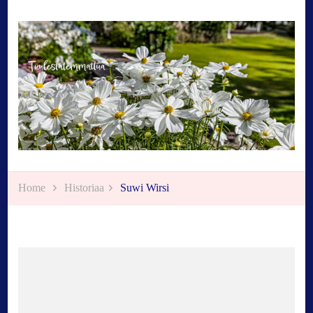
Tuulestatemmattua
Home
Historiaa
Suwi Wirsi