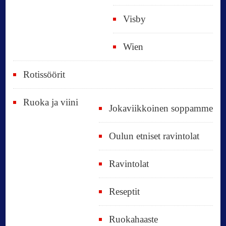
Visby
Wien
Rotissöörit
Ruoka ja viini
Jokaviikkoinen soppamme
Oulun etniset ravintolat
Ravintolat
Reseptit
Ruokahaaste