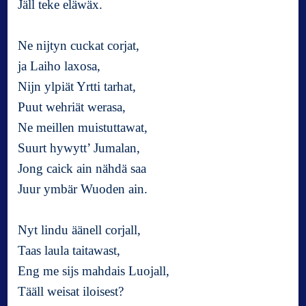
Jäll teke eläwäx.
Ne nijtyn cuckat corjat,
ja Laiho laxosa,
Nijn ylpiät Yrtti tarhat,
Puut wehriät werasa,
Ne meillen muistuttawat,
Suurt hywytt’ Jumalan,
Jong caick ain nähdä saa
Juur ymbär Wuoden ain.
Nyt lindu äänell corjall,
Taas laula taitawast,
Eng me sijs mahdais Luojall,
Tääll weisat iloisest?