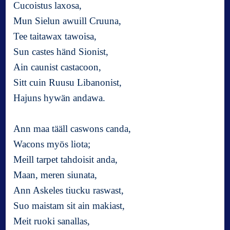
Cucoistus laxosa,
Mun Sielun awuill Cruuna,
Tee taitawax tawoisa,
Sun castes händ Sionist,
Ain caunist castacoon,
Sitt cuin Ruusu Libanonist,
Hajuns hywän andawa.
Ann maa tääll caswons canda,
Wacons myös liota;
Meill tarpet tahdoisit anda,
Maan, meren siunata,
Ann Askeles tiucku raswast,
Suo maistam sit ain makiast,
Meit ruoki sanallas,