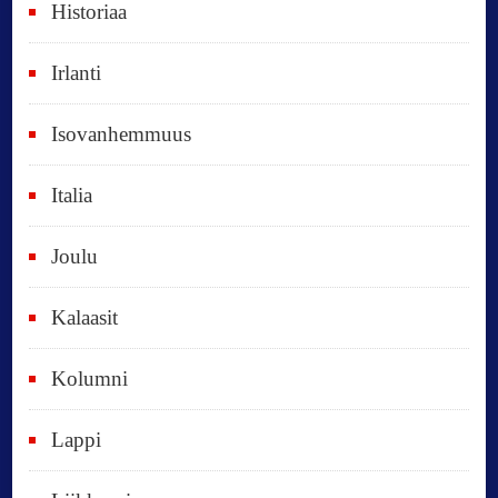
Historiaa
u
o
Irlanti
d
e
Isovanhemmuus
t
Italia
,
k
Joulu
a
i
Kalaasit
k
Kolumni
k
i
Lappi
p