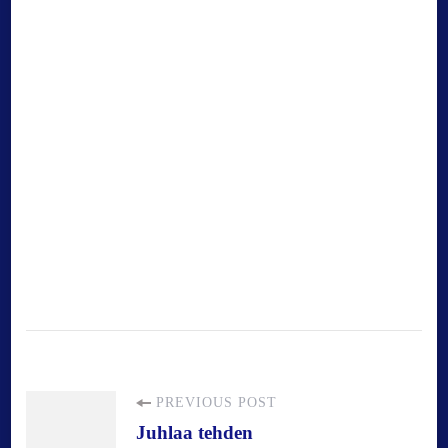
P
PREVIOUS POST
Juhlaa tehden