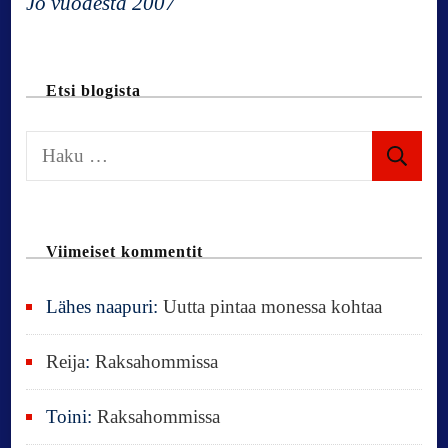
Jo vuodesta 2007
a
t
Etsi blogista
i
H
a
o
k
u
n
Viimeiset kommentit
:
Lähes naapuri
:
Uutta pintaa monessa kohtaa
Reija
:
Raksahommissa
Toini
:
Raksahommissa