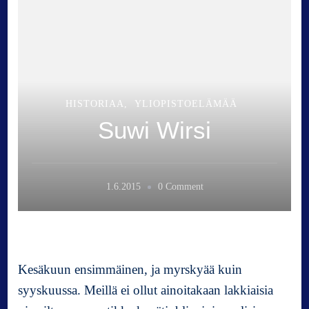
HISTORIAA
YLIOPISTOELÄMÄÄ
Suwi Wirsi
o
1.6.2015
0 Comment
n
S
u
w
i
Kesäkuun ensimmäinen, ja myrskyää kuin
W
syyskuussa. Meillä ei ollut ainoitakaan lakkiaisia
i