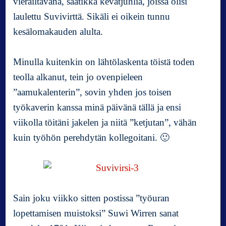
vierailtavana, saatikka kevätjuhlia, joissa olisi
r
s
laulettu Suvivirttä. Sikäli ei oikein tunnu
i
kesälomakauden alulta.
Minulla kuitenkin on lähtölaskenta töistä toden
teolla alkanut, tein jo ovenpieleen
”aamukalenterin”, sovin yhden jos toisen
työkaverin kanssa minä päivänä tällä ja ensi
viikolla töitäni jakelen ja niitä ”ketjutan”, vähän
kuin työhön perehdytän kollegoitani. 🙂
Sain joku viikko sitten postissa ”työuran
lopettamisen muistoksi” Suwi Wirren sanat