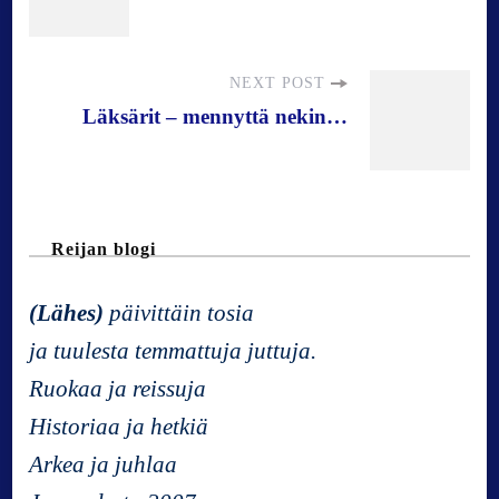
o
s
NEXT POST
Läksärit – mennyttä nekin…
t
N
Reijan blogi
a
(Lähes)
päivittäin tosia
v
ja tuulesta temmattuja juttuja.
Ruokaa ja reissuja
i
Historiaa ja hetkiä
g
Arkea ja juhlaa