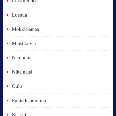
Liikkuminen
ä
i
Luettua
v
ä
Mökkielämää
t
Muistikuvia
Neulottua
Niitä näitä
Oulu
Puutarhahommia
Reissut