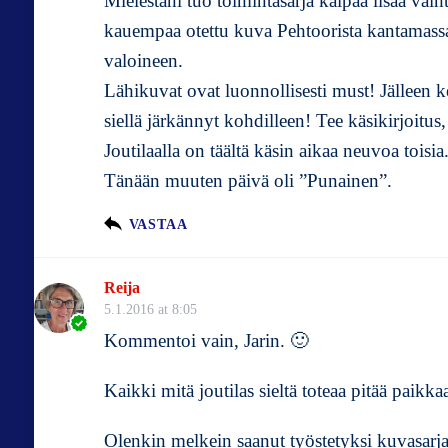
Mielestäni tuo toimintasarja kaipaa lisää vai
kauempaa otettu kuva Pehtoorista kantamassa 
valoineen.
Lähikuvat ovat luonnollisesti must! Jälleen
siellä järkännyt kohdilleen! Tee käsikirjoitus,
Joutilaalla on täältä käsin aikaa neuvoa toisia
Tänään muuten päivä oli ”Punainen”.
VASTAA
Reija
5.1.2016 at 8:05
Kommentoi vain, Jarin. 🙂
Kaikki mitä joutilas sieltä toteaa pitää paikka
Olenkin melkein saanut työstetyksi kuvasarjan