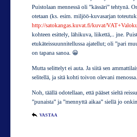
Puistolaan mennessä oli ”kässäri” tehtynä. On t
otetaan (ks. esim. miljöö-kuvasarjan toteutuk
http://satokangas.kuvat.fi/kuvat/VAT+Valok
kohteen esittely, lähikuva, liikettä,.. jne. Pui
etukäteissuunnitellussa ajatellut; oli ”pari m
on tapana sanoa. 😀
Mutta selittelyt ei auta. Ja siitä sen ammattilai
selitellä, ja sitä kohti toivon olevani menossa
Noh, täällä odotellaan, että pääset sieltä rei
”punaista” ja ”mennyttä aikaa” siellä jo onk
VASTAA