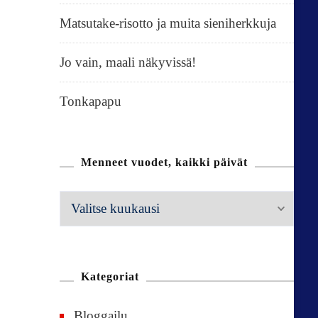
Matsutake-risotto ja muita sieniherkkuja
Jo vain, maali näkyvissä!
Tonkapapu
Menneet vuodet, kaikki päivät
M
e
n
n
Kategoriat
e
Bloggailu