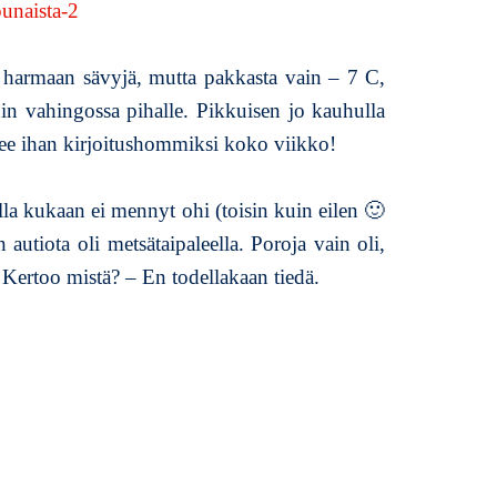
a
m
ö
, harmaan sävyjä, mutta pakkasta vain – 7 C,
k
uin vahingossa pihalle. Pikkuisen jo kauhulla
k
i
enee ihan kirjoitushommiksi koko viikko!
p
i
ulla kukaan ei mennyt ohi (toisin kuin eilen 🙂
h
a
autiota oli metsätaipaleella. Poroja vain oli,
s
. Kertoo mistä? – En todellakaan tiedä.
s
a