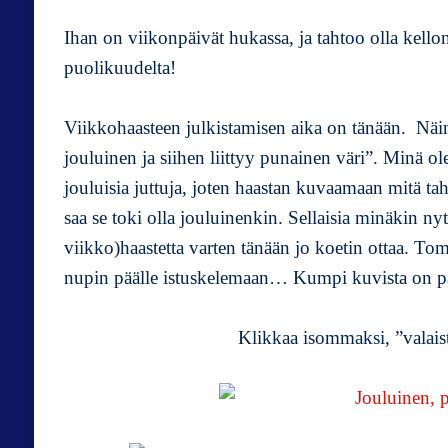
Ihan on viikonpäivät hukassa, ja tahtoo olla kello
puolikuudelta!
Viikkohaasteen julkistamisen aika on tänään. Nä
jouluinen ja siihen liittyy punainen väri”. Minä o
jouluisia juttuja, joten haastan kuvaamaan mitä t
saa se toki olla jouluinenkin. Sellaisia minäkin ny
viikko)haastetta varten tänään jo koetin ottaa. T
nupin päälle istuskelemaan… Kumpi kuvista on 
Klikkaa isommaksi, ”valais