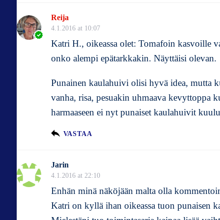
Reija
4.1.2016 at 10:07
Katri H., oikeassa olet: Tomafoin kasvoille v
onko alempi epätarkkakin. Näyttäisi olevan.
Punainen kaulahuivi olisi hyvä idea, mutta k
vanha, risa, pesuakin uhmaava kevyttoppa kun
harmaaseen ei nyt punaiset kaulahuivit kuul
VASTAA
Jarin
4.1.2016 at 22:10
Enhän minä näköjään malta olla kommentoim
Katri on kyllä ihan oikeassa tuon punaisen k