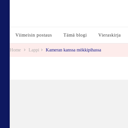
Tuulestatemmattua
Viimeisin postaus
Tämä blogi
Vieraskirja
Home
Lappi
Kameran kanssa mökkipihassa