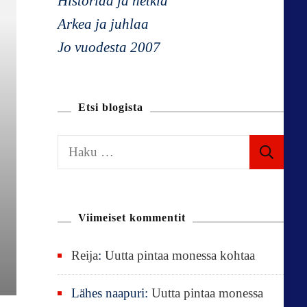
Historiaa ja hetkiä
Arkea ja juhlaa
Jo vuodesta 2007
Etsi blogista
H
a
k
u
Viimeiset kommentit
:
Reija
:
Uutta pintaa monessa kohtaa
Lähes naapuri
:
Uutta pintaa monessa