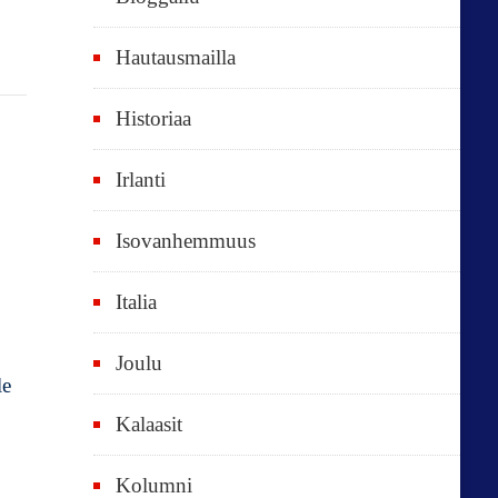
e
t
Hautausmailla
v
Historiaa
u
o
Irlanti
d
e
Isovanhemmuus
t
Italia
,
k
Joulu
a
le
i
Kalaasit
k
Kolumni