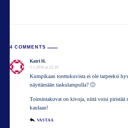
4 COMMENTS
Katri H.
3.1.2016 at 22:10
Kumpikaan tonttukuvista ei ole tarpeeksi hyvä
näyttämään taskulampulla? 🙂
Toimintakuvat on kivoja, niitä voisi piristää
kaulaan!
VASTAA