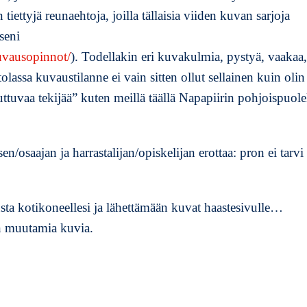
iettyjä reunaehtoja, joilla tällaisia viiden kuvan sarjoja
seni
uvausopinnot/
). Todellakin eri kuvakulmia, pystyä, vaakaa,
stolassa kuvaustilanne ei vain sitten ollut sellainen kuin olin
uuttuvaa tekijää” kuten meillä täällä Napapiirin pohjoispuole
sen/osaajan ja harrastalijan/opiskelijan erottaa: pron ei tarvi
.
ssusta kotikoneellesi ja lähettämään kuvat haastesivulle…
in muutamia kuvia.