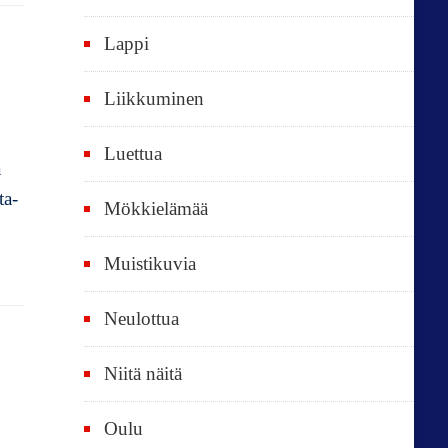
k
i
Lappi
p
Liikkuminen
ä
i
Luettua
a
v
ta-
ä
Mökkielämää
t
Muistikuvia
Neulottua
Niitä näitä
Oulu