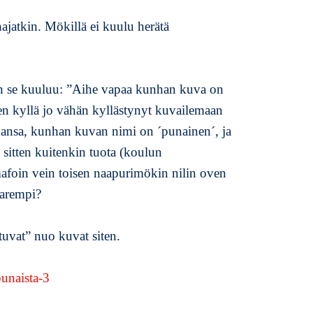
k
najatkin. Mökillä ei kuulu herätä
k
e
l
i
in se kuuluu: ”Aihe vapaa kunhan kuva on
i
len kyllä jo vähän kyllästynyt kuvailemaan
n
K
ahansa, kunhan kuvan nimi on ´punainen´, ja
a
t sitten kuitenkin tuota (koulun
m
omafoin vein toisen naapurimökin nilin oven
e
r
parempi?
a
n
tuvat” nuo kuvat siten.
k
a
n
s
s