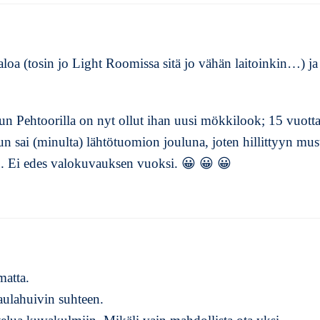
aloa (tosin jo Light Roomissa sitä jo vähän laitoinkin…) ja
un Pehtoorilla on nyt ollut ihan uusi mökkilook; 15 vuott
 sai (minulta) lähtötuomion jouluna, joten hillittyyn mus
u. Ei edes valokuvauksen vuoksi. 😀 😀 😀
atta.
aulahuivin suhteen.