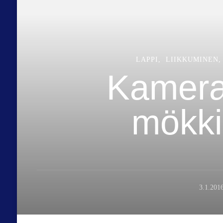
LAPPI
LIIKKUMINEN
Kamera
mökki
3.1.201