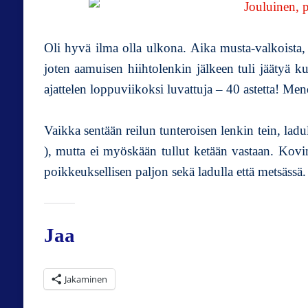
Oli hyvä ilma olla ulkona. Aika musta-valkoista
joten aamuisen hiihtolenkin jälkeen tuli jäätyä k
ajattelen loppuviikoksi luvattuja – 40 astetta! M
Vaikka sentään reilun tunteroisen lenkin tein, lad
), mutta ei myöskään tullut ketään vastaan. Kovin 
poikkeuksellisen paljon sekä ladulla että metsässä
Jaa
Jakaminen