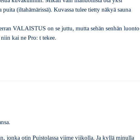
htelua kuvakulmiin. Mikäli vain mahdollista ota yksi
puita (iltahämärissä). Kuvassa tulee tietty näkyä sauna
 kerran VALAISTUS on se juttu, mutta sehän senhän luonto
 niin kai ne Pro: t tekee.
.
ansa.
, jonka otin Puistolassa viime viikolla. Ja kyllä minulla