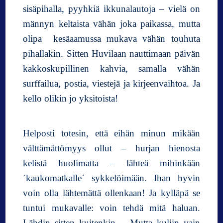
sisäpihalla, pyyhkiä ikkunalautoja – vielä on
männyn keltaista vähän joka paikassa, mutta
olipa kesäaamussa mukava vähän touhuta
pihallakin. Sitten Huvilaan nauttimaan päivän
kakkoskupillinen kahvia, samalla vähän
surffailua, postia, viestejä ja kirjeenvaihtoa. Ja
kello olikin jo yksitoista!
Helposti totesin, että eihän minun mikään
välttämättömyys ollut – hurjan hienosta
kelistä huolimatta – lähteä mihinkään
´kaukomatkalle´ sykkelöimään. Ihan hyvin
voin olla lähtemättä ollenkaan! Ja kylläpä se
tuntui mukavalle: voin tehdä mitä haluan.
Lähdin sitten kuitenkin… Mutta kuljin vain