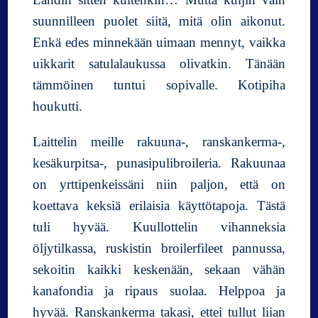
suunnilleen puolet siitä, mitä olin aikonut.
Enkä edes minnekään uimaan mennyt, vaikka
uikkarit satulalaukussa olivatkin. Tänään
tämmöinen tuntui sopivalle. Kotipiha
houkutti.
Laittelin meille rakuuna-, ranskankerma-,
kesäkurpitsa-, punasipulibroileria. Rakuunaa
on yrttipenkeissäni niin paljon, että on
koettava keksiä erilaisia käyttötapoja. Tästä
tuli hyvää. Kuullottelin vihanneksia
öljytilkassa, ruskistin broilerfileet pannussa,
sekoitin kaikki keskenään, sekaan vähän
kanafondia ja ripaus suolaa. Helppoa ja
hyvää. Ranskankerma takasi, ettei tullut liian