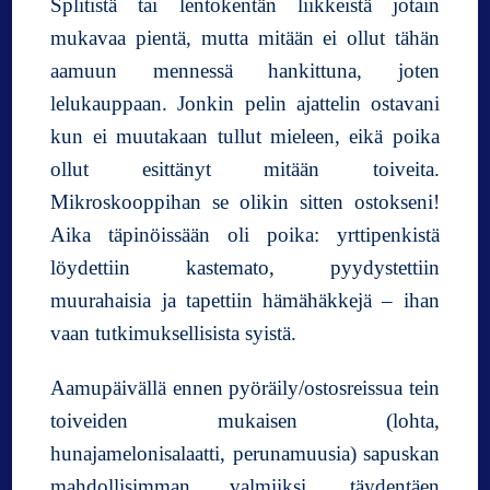
Splitistä tai lentokentän liikkeistä jotain
mukavaa pientä, mutta mitään ei ollut tähän
aamuun mennessä hankittuna, joten
lelukauppaan. Jonkin pelin ajattelin ostavani
kun ei muutakaan tullut mieleen, eikä poika
ollut esittänyt mitään toiveita.
Mikroskooppihan se olikin sitten ostokseni!
Aika täpinöissään oli poika: yrttipenkistä
löydettiin kastemato, pyydystettiin
muurahaisia ja tapettiin hämähäkkejä – ihan
vaan tutkimuksellisista syistä.
Aamupäivällä ennen pyöräily/ostosreissua tein
toiveiden mukaisen (lohta,
hunajamelonisalaatti, perunamuusia) sapuskan
mahdollisimman valmiiksi, täydentäen