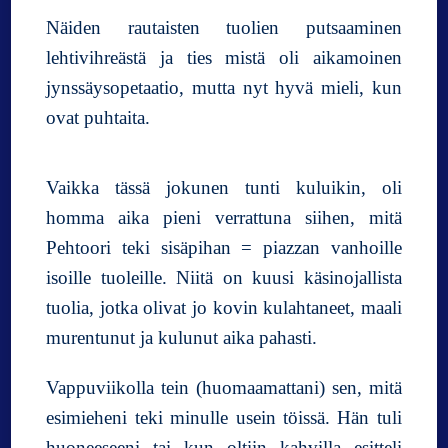
Näiden rautaisten tuolien putsaaminen
lehtivihreästä ja ties mistä oli aikamoinen
jynssäysopetaatio, mutta nyt hyvä mieli, kun
ovat puhtaita.
Vaikka tässä jokunen tunti kuluikin, oli
homma aika pieni verrattuna siihen, mitä
Pehtoori teki sisäpihan = piazzan vanhoille
isoille tuoleille. Niitä on kuusi käsinojallista
tuolia, jotka olivat jo kovin kulahtaneet, maali
murentunut ja kulunut aika pahasti.
Vappuviikolla tein (huomaamattani) sen, mitä
esimieheni teki minulle usein töissä. Hän tuli
huoneeseeni tai kun oltiin kahvilla esitteli