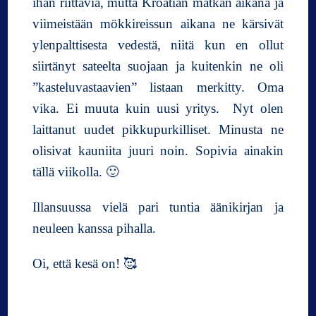
ihan riittäviä, mutta Kroatian matkan aikana ja
viimeistään mökkireissun aikana ne kärsivät
ylenpalttisesta vedestä, niitä kun en ollut
siirtänyt sateelta suojaan ja kuitenkin ne oli
”kasteluvastaavien” listaan merkitty. Oma
vika. Ei muuta kuin uusi yritys. Nyt olen
laittanut uudet pikkupurkilliset. Minusta ne
olisivat kauniita juuri noin. Sopivia ainakin
tällä viikolla. 🙂
Illansuussa vielä pari tuntia äänikirjan ja
neuleen kanssa pihalla.
Oi, että kesä on! 🥰