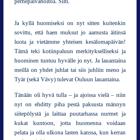
perhepäivähoitoa. Silti.
Ja kyllä huomiseksi on nyt sitten kuitenkin
sovittu, että haen muksut jo aamusta äitinsä
luota ja vietämme yhteisen kesälomapäivän!
Tämä teki kotiinpaluun merkitykselliseksi ja
huominen tuntuu hyvälle jo nyt. Ja lauantaina
meillä on yhdet juhlat tai siis juhliin meno ja
Tyär (sekä Vävy) tulevat Ouluun lauantaina.
Tänään oli hyvä tulla – ja ajoissa vielä – niin
nyt on ehditty piha pestä paksusta männyn
siitepölystä ja laittaa puutarhassa nurmet ja
kukat kuntoon, jotta huomenna voidaan
pelata ja olla ulkona lasten kanssa, kun kerran