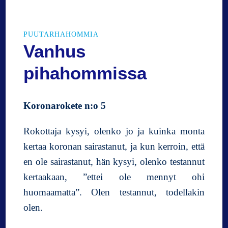
l
i
i
PUUTARHAHOMMIA
n
Vanhus
K
a
pihahommissa
k
k
u
Koronarokete n:o 5
k
e
Rokottaja kysyi, olenko jo ja kuinka monta
k
kertaa koronan sairastanut, ja kun kerroin, että
k
e
en ole sairastanut, hän kysyi, olenko testannut
r
kertaakaan, ”ettei ole mennyt ohi
i
huomaamatta”. Olen testannut, todellakin
t
olen.