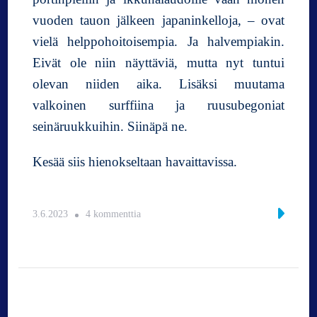
vuoden tauon jälkeen japaninkelloja, – ovat
vielä helppohoitoisempia. Ja halvempiakin.
Eivät ole niin näyttäviä, mutta nyt tuntui
olevan niiden aika. Lisäksi muutama
valkoinen surffiina ja ruusubegoniat
seinäruukkuihin. Siinäpä ne.
Kesää siis hienokseltaan havaittavissa.
a
3.6.2023
4 kommenttia
r
t
i
k
k
e