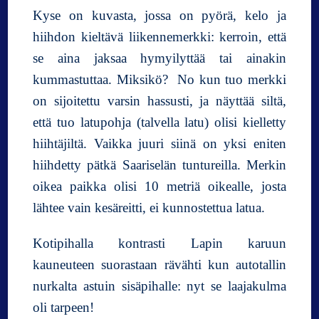
Kyse on kuvasta, jossa on pyörä, kelo ja
hiihdon kieltävä liikennemerkki: kerroin, että
se aina jaksaa hymyilyttää tai ainakin
kummastuttaa. Miksikö? No kun tuo merkki
on sijoitettu varsin hassusti, ja näyttää siltä,
että tuo latupohja (talvella latu) olisi kielletty
hiihtäjiltä. Vaikka juuri siinä on yksi eniten
hiihdetty pätkä Saariselän tuntureilla. Merkin
oikea paikka olisi 10 metriä oikealle, josta
lähtee vain kesäreitti, ei kunnostettua latua.
Kotipihalla kontrasti Lapin karuun
kauneuteen suorastaan rävähti kun autotallin
nurkalta astuin sisäpihalle: nyt se laajakulma
oli tarpeen!