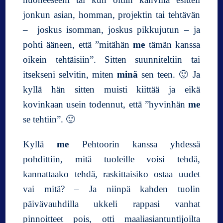
jonkun asian, homman, projektin tai tehtävän
– joskus isomman, joskus pikkujutun – ja
pohti ääneen, että ”mitähän
me
tämän kanssa
oikein tehtäisiin”. Sitten suunniteltiin tai
itsekseni selvitin, miten
minä
sen teen. 🙂 Ja
kyllä hän sitten muisti kiittää ja eikä
kovinkaan usein todennut, että ”hyvinhän
me
se tehtiin”. 🙂
Kyllä
me
Pehtoorin kanssa yhdessä
pohdittiin, mitä tuoleille voisi tehdä,
kannattaako tehdä, raskittaisiko ostaa uudet
vai mitä? – Ja niinpä kahden tuolin
päivävauhdilla ukkeli rappasi vanhat
pinnoitteet pois, otti maaliasiantuntijoilta