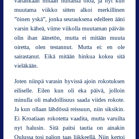
vähänkään mitään nuhaista oloa, ja nyt kun
muutama viikko sitten alkoi merkillinen
”öinen yskä”, jonka seurauksena edelleen ääni
varsin käheä, viime viikolla muutaman päivän
olin ihan äänetön, mutta ei mitään muuta
oiretta, olen testannut. Mutta ei: en ole
sairastanut. Eikä mitään hinkua kokea sitä
vieläkään.
Joten niinpä varasin hyvissä ajoin rokotuksen
eiliselle. Eilen kun oli eka päivä, jolloin
minulla oli mahdollisuus saada viides rokote.
Ja kun ollaan lähdössä reissuun, niin siksikin.
Ei Kroatiaan rokotetta vaadita, mutta varuilta
nyt halusin. Sitä paitsi tautia on ainakin
Oulussa tosi paljon taas liikkeellä. Niin kertoi