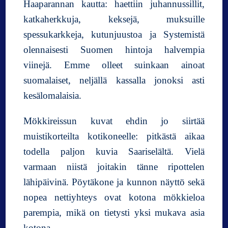
Haaparannan kautta: haettiin juhannussillit,
katkaherkkuja, keksejä, muksuille
spessukarkkeja, kutunjuustoa ja Systemistä
olennaisesti Suomen hintoja halvempia
viinejä. Emme olleet suinkaan ainoat
suomalaiset, neljällä kassalla jonoksi asti
kesälomalaisia.
Mökkireissun kuvat ehdin jo siirtää
muistikorteilta kotikoneelle: pitkästä aikaa
todella paljon kuvia Saariselältä. Vielä
varmaan niistä joitakin tänne ripottelen
lähipäivinä. Pöytäkone ja kunnon näyttö sekä
nopea nettiyhteys ovat kotona mökkieloa
parempia, mikä on tietysti yksi mukava asia
kotona.