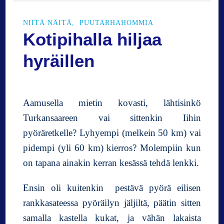
i
h
NIITÄ NÄITÄ
PUUTARHAHOMMIA
a
Kotipihalla hiljaa
l
l
hyräillen
a
Aamusella mietin kovasti, lähtisinkö
Turkansaareen vai sittenkin Iihin
pyöräretkelle? Lyhyempi (melkein 50 km) vai
pidempi (yli 60 km) kierros? Molempiin kun
on tapana ainakin kerran kesässä tehdä lenkki.
Ensin oli kuitenkin pestävä pyörä eilisen
rankkasateessa pyöräilyn jäljiltä, päätin sitten
samalla kastella kukat, ja vähän lakaista