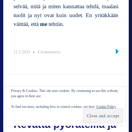
selvää, mitä ja miten kannattaa tehdä, maalasi
tuolit ja nyt ovat kuin uudet. En yritäkkään
väittää, että
me
tehtiin.
a
11.5.2023
4 kommenttia
r
t
i
k
k
Privacy & Cookies: This site uses cookies. By continuing to use this website,
e
you agree to their use.
l
i
To find out more, including how to control cookies, see here:
Cookie Policy
i
NIITÄ NÄITÄ
PUUTARHAHOMMIA
n
Kevättä pyöräteillä ja
V