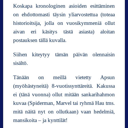
k
Koskapa kronologinen asioiden esittäminen
i
n
on ehdottomasti täysin yliarvostettua (toteaa
h
historioitsija, jolla on vuosikymmeniä ollut
y
aivan eri käsitys tästä asiasta) aloitan
v
postauksen tällä kuvalla.
ä
p
a
Siihen kiteytyy tämän päivän olennaisin
l
sisältö.
a
t
Tänään on meillä vietetty Apsun
a
(myöhästyneitä) 8-vuotissynttäreitä. Kakussa
ei (tänä vuonna) ollut mitään sankarihahmon
kuvaa (Spiderman, Marvel tai ryhmä Hau tms.
mitä näitä nyt on ollutkaan) vaan hedelmiä,
mansikoita – ja kynttilät!