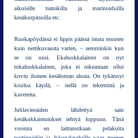
aikuisille tsatsikilla ja marinoiduilla
kesäkurpitsoilla etc.
Ruokapöydässä ei lippis päässä istuta muuten
kuin nettikuvausta varten, – semminkin kun
se on uusi. Ekaluokkalainen on nyt
tokaluokkalainen, joka ei oikeastaan ollut
kovin iloinen kesäloman alusta. On tykännyt
koulua käydä, – siellä on tekemistä ja
kavereita.
Juhlavieraiden lähdettyä sain
kesäkukkaistutukset tehtyä loppuun. Tänä
vuonna en laittanutkaan pelakuita
portinpieliin ja ikkunalaudoille vaan monen