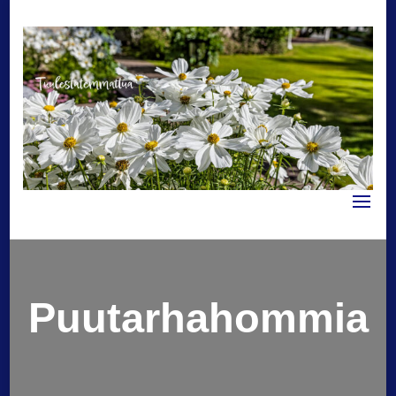
Tuulestatemmattua
Puutarhahommia