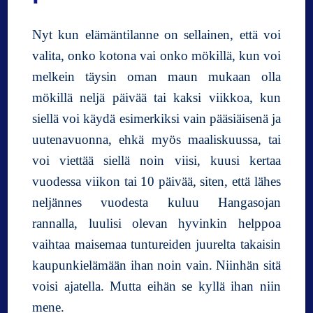
l
j
Nyt kun elämäntilanne on sellainen, että voi
a
valita, onko kotona vai onko mökillä, kun voi
a
melkein täysin oman maun mukaan olla
h
y
mökillä neljä päivää tai kaksi viikkoa, kun
r
siellä voi käydä esimerkiksi vain pääsiäisenä ja
ä
uutenavuonna, ehkä myös maaliskuussa, tai
i
l
voi viettää siellä noin viisi, kuusi kertaa
l
vuodessa viikon tai 10 päivää, siten, että lähes
e
neljännes vuodesta kuluu Hangasojan
n
rannalla, luulisi olevan hyvinkin helppoa
vaihtaa maisemaa tuntureiden juurelta takaisin
kaupunkielämään ihan noin vain. Niinhän sitä
voisi ajatella. Mutta eihän se kyllä ihan niin
mene.