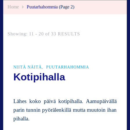
Home
Puutarhahommia
(Page 2)
Showing: 11 - 20 of 33 RESULTS
NIITÄ NÄITÄ
PUUTARHAHOMMIA
Kotipihalla
Lähes koko päivä kotipihalla. Aamupäivällä
parin tunnin pyörälenkillä mutta muutoin ihan
pihalla.