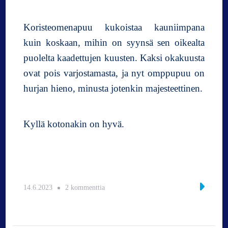
Koristeomenapuu kukoistaa kauniimpana
kuin koskaan, mihin on syynsä sen oikealta
puolelta kaadettujen kuusten. Kaksi okakuusta
ovat pois varjostamasta, ja nyt omppupuu on
hurjan hieno, minusta jotenkin majesteettinen.
Kyllä kotonakin on hyvä.
a
14.6.2023
2 kommenttia
r
t
i