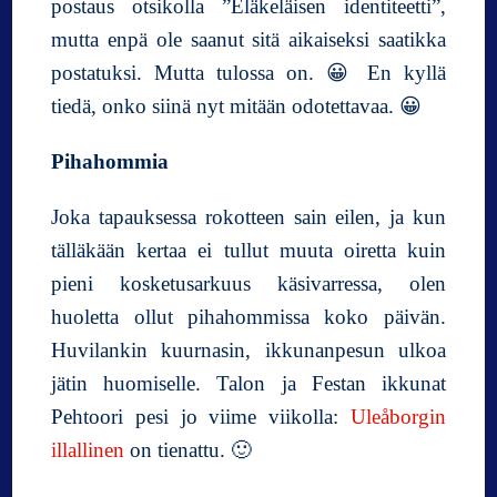
postaus otsikolla ”Eläkeläisen identiteetti”,
mutta enpä ole saanut sitä aikaiseksi saatikka
postatuksi. Mutta tulossa on. 😀 En kyllä
tiedä, onko siinä nyt mitään odotettavaa. 😀
Pihahommia
Joka tapauksessa rokotteen sain eilen, ja kun
tälläkään kertaa ei tullut muuta oiretta kuin
pieni kosketusarkuus käsivarressa, olen
huoletta ollut pihahommissa koko päivän.
Huvilankin kuurnasin, ikkunanpesun ulkoa
jätin huomiselle. Talon ja Festan ikkunat
Pehtoori pesi jo viime viikolla:
Uleåborgin
illallinen
on tienattu. 🙂