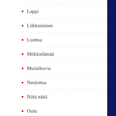
k
i
Lappi
p
Liikkuminen
ä
i
Luettua
v
ä
Mökkielämää
t
Muistikuvia
Neulottua
Niitä näitä
Oulu