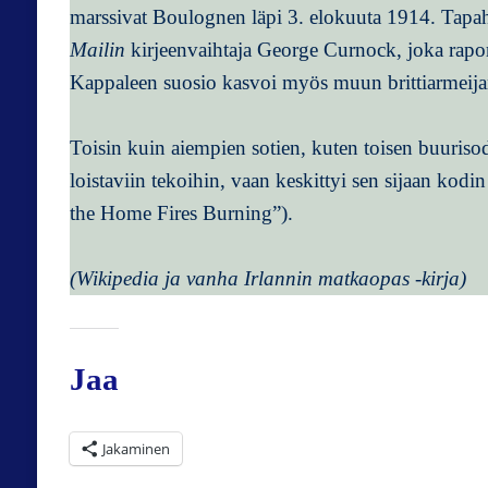
marssivat Boulognen läpi 3. elokuuta 1914. Tapa
Mailin
kirjeenvaihtaja George Curnock, joka rapo
Kappaleen suosio kasvoi myös muun brittiarmeij
Toisin kuin aiempien sotien, kuten toisen buurisoda
loistaviin tekoihin, vaan keskittyi sen sijaan ko
the Home Fires Burning”).
(Wikipedia ja vanha Irlannin matkaopas -kirja)
Jaa
Jakaminen