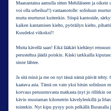
Maanantaina aamulla sitten Mehiläiseen ja oikein 
voi olla urheilua!!) vastaanotolle: solisluun murt
mutta murtunut kuitenkin. Siispä kantoside, särkyl
kaiken kantamisen kielto, pyöräilyn kielto, pihat
Kuudeksi viikoksi!!
Mutta kävellä saan! Eikä lääkäri kieltänyt reissuun
perusteltua jäädä poiskin. Käski tarkkailla kiputasoa
sinne lähtee.
Ja sitä minä ja me on nyt tässä nämä päivät tehty. 
kaatava asia. Tämä on vain yksi hitsin solisluun 
korvaus peruuntuvasta matkasta (nyt jo rillitkin o
kävin muutaman kilometrin kävelylenkillä ja Irlan
toistekin. Nyt kipu pysyy pois pelkällä Buranalla j