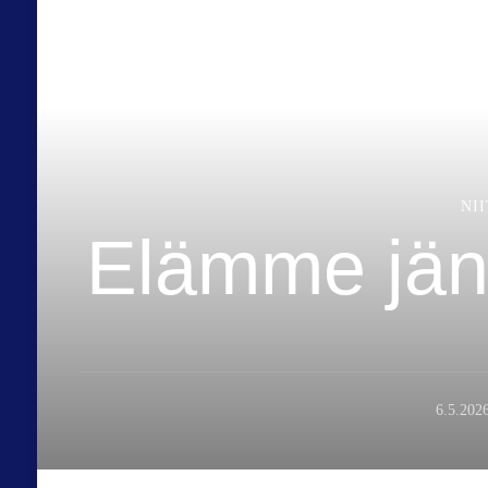
NI
Elämme jänn
6.5.202