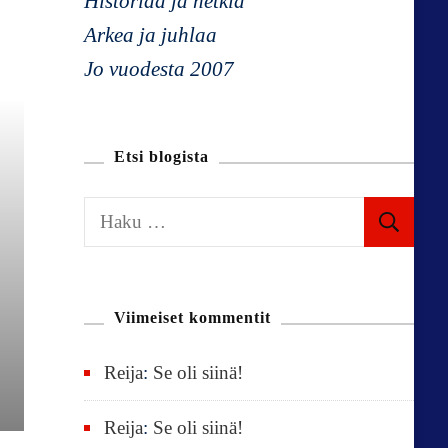
Historiaa ja hetkiä
Arkea ja juhlaa
Jo vuodesta 2007
Etsi blogista
H
a
k
u
Viimeiset kommentit
:
Reija
:
Se oli siinä!
Reija
:
Se oli siinä!