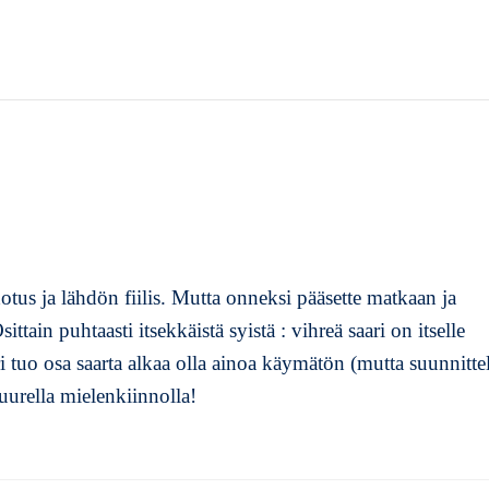
dotus ja lähdön fiilis. Mutta onneksi pääsette matkaan ja
ttain puhtaasti itsekkäistä syistä : vihreä saari on itselle
tuo osa saarta alkaa olla ainoa käymätön (mutta suunnitte
uurella mielenkiinnolla!