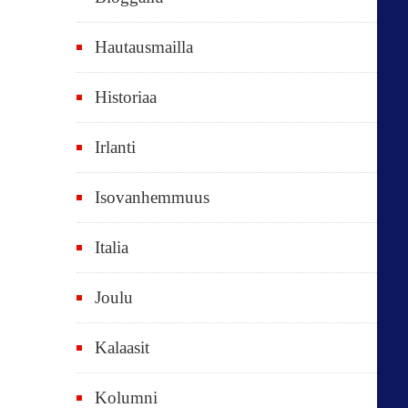
e
t
Hautausmailla
v
Historiaa
u
o
Irlanti
d
e
Isovanhemmuus
t
Italia
,
k
Joulu
a
i
Kalaasit
k
Kolumni