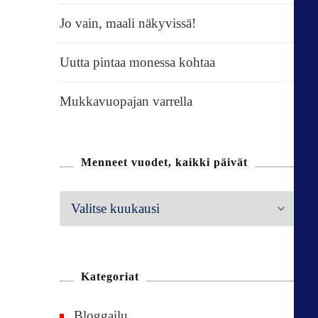
Jo vain, maali näkyvissä!
Uutta pintaa monessa kohtaa
Mukkavuopajan varrella
Menneet vuodet, kaikki päivät
M
e
n
n
Kategoriat
e
Bloggailu