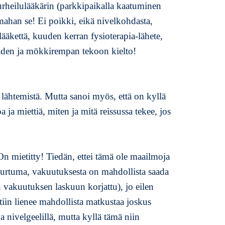
urheilulääkärin (parkkipaikalla kaatuminen
umahan se! Ei poikki, eikä nivelkohdasta,
ääkettä, kuuden kerran fysioterapia-lähete,
öiden ja mökkirempan tekoon kielto!
 lähtemistä. Mutta sanoi myös, että on kyllä
 ja miettiä, miten ja mitä reissussa tekee, jos
On mietitty! Tiedän, ettei tämä ole maailmoja
murtuma, vakuutuksesta on mahdollista saada
n vakuutuksen laskuun korjattu), jo eilen
tiin lienee mahdollista matkustaa joskus
a nivelgeelillä, mutta kyllä tämä niin