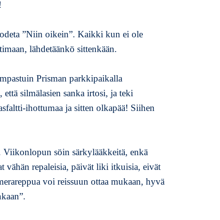
!
t
ä
v
odeta ”Niin oikein”. Kaikki kun ei ole
i
timaan, lähdetäänkö sittenkään.
ä
a
i
kompastuin Prisman parkkipaikalla
k
ttä silmälasien sanka irtosi, ja teki
o
j
faltti-ihottumaa ja sitten olkapää! Siihen
a
n. Viikonlopun söin särkylääkkeitä, enkä
vähän repaleisia, päivät liki itkuisia, eivät
merareppua voi reissuun ottaa mukaan, hyvä
nkaan”.