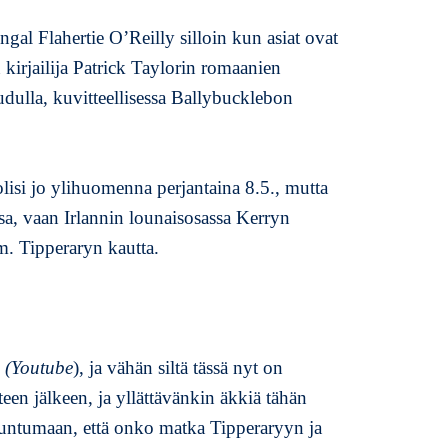
k
ingal Flahertie O’Reilly silloin kun asiat ovat
k
 kirjailija Patrick Taylorin romaanien
e
l
udulla, kuvitteellisessa Ballybucklebon
i
i
n
E
olisi jo ylihuomenna perjantaina 8.5., mutta
l
sa, vaan Irlannin lounaisosassa Kerryn
ä
. Tipperaryn kautta.
m
m
e
j
ä
n
(Youtube
), ja vähän siltä tässä nyt on
n
en jälkeen, ja yllättävänkin äkkiä tähän
i
 tuntumaan, että onko matka Tipperaryyn ja
t