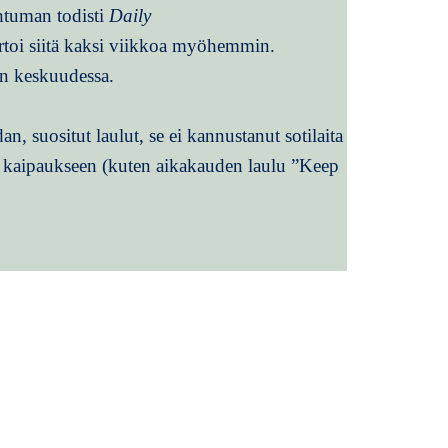
htuman todisti
Daily
rtoi siitä kaksi viikkoa myöhemmin.
an keskuudessa.
n, suositut laulut, se ei kannustanut sotilaita
din kaipaukseen (kuten aikakauden laulu ”Keep