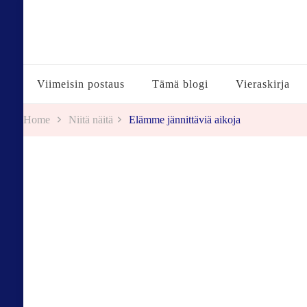
Tuulestatemmattua
Viimeisin postaus
Tämä blogi
Vieraskirja
Home
Niitä näitä
Elämme jännittäviä aikoja