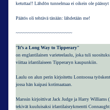
ketuttaa!! Lähdön tunnelmaa ei oikein ole päässy
Päätös oli tehtävä tänään: lähdetään me!
~~~~~~~~~~~~~~~~~~~~~~~
”
It’s a Long Way to Tipperary
”
on englantilainen varieteelaulu, joka tuli suosit
viittaa irlantilaiseen Tipperaryn kaupunkiin.
Laulu on alun perin kirjoitettu Lontoossa työskente
jossa hän kaipasi kotimaataan.
Marssin kirjoittivat Jack Judge ja Harry William
tekivät kuuluisaksi irlantilaisrykmentti Connaught