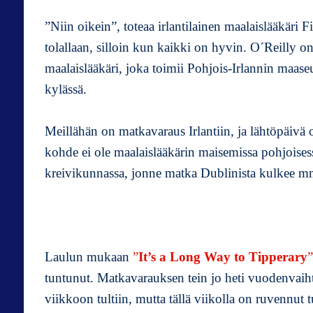
”Niin oikein”, toteaa irlantilainen maalaislääkäri F
tolallaan, silloin kun kaikki on hyvin. O´Reilly on
maalaislääkäri, joka toimii Pohjois-Irlannin maase
kylässä.
Meillähän on matkavaraus Irlantiin, ja lähtöpäivä 
kohde ei ole maalaislääkärin maisemissa pohjoises
kreivikunnassa, jonne matka Dublinista kulkee mm
Laulun mukaan
”
It’s a Long Way to Tipperary
”
tuntunut. Matkavarauksen tein jo heti vuodenvaihte
viikkoon tultiin, mutta tällä viikolla on ruvennut