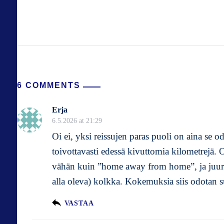
6 COMMENTS
Erja
6.5.2026 at 21:29
Oi ei, yksi reissujen paras puoli on aina se o
toivottavasti edessä kivuttomia kilometrejä. Osi
vähän kuin ”home away from home”, ja juuri 
alla oleva) kolkka. Kokemuksia siis odotan s
VASTAA