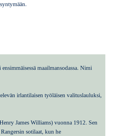
t syntymään.
uksi ensimmäisessä maailmansodassa. Nimi
levän irlantilaisen työläisen valituslauluksi,
s (Henry James Williams) vuonna 1912. Sen
 Rangersin sotilaat, kun he