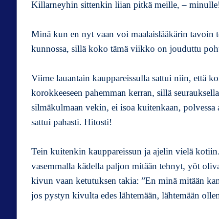
Killarneyhin sittenkin liian pitkä meille, – minulle
Minä kun en nyt vaan voi maalaislääkärin tavoin t
kunnossa, sillä koko tämä viikko on jouduttu poh
Viime lauantain kauppareissulla sattui niin, että 
korokkeeseen pahemman kerran, sillä seurauksella, e
silmäkulmaan vekin, ei isoa kuitenkaan, polvessa as
sattui pahasti. Hitosti!
Tein kuitenkin kauppareissun ja ajelin vielä kotii
vasemmalla kädella paljon mitään tehnyt, yöt olivat 
kivun vaan ketutuksen takia: ”En minä mitään ka
jos pystyn kivulta edes lähtemään, lähtemään olle