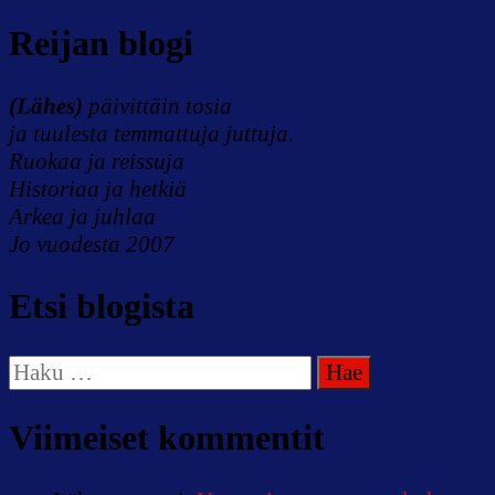
Reijan blogi
(Lähes)
päivittäin tosia
ja tuulesta temmattuja juttuja.
Ruokaa ja reissuja
Historiaa ja hetkiä
Arkea ja juhlaa
Jo vuodesta 2007
Etsi blogista
Haku:
Viimeiset kommentit