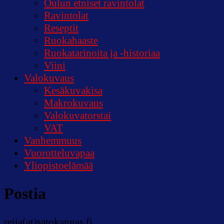
Oulun etniset ravintolat
Ravintolat
Reseptit
Ruokahaaste
Ruokatarinoita ja -historiaa
Viini
Valokuvaus
Kesäkuvakisa
Makrokuvaus
Valokuvatorstai
VAT
Vanhemmuus
Vuorotteluvapaa
Yliopistoelämää
Postia
reija(at)satokangas.fi