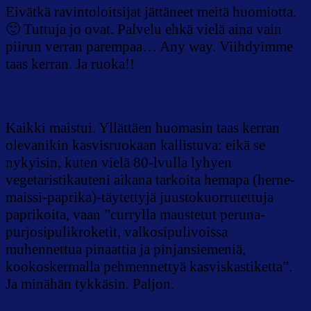
Eivätkä ravintoloitsijat jättäneet meitä huomiotta.
🙂 Tuttuja jo ovat. Palvelu ehkä vielä aina vain
piirun verran parempaa… Any way. Viihdyimme
taas kerran. Ja ruoka!!
Kaikki maistui. Yllättäen huomasin taas kerran
olevanikin kasvisruokaan kallistuva: eikä se
nykyisin, kuten vielä 80-lvulla lyhyen
vegetaristikauteni aikana tarkoita hemapa (herne-
maissi-paprika)-täytettyjä juustokuorrutettuja
paprikoita, vaan ”currylla maustetut peruna-
purjosipulikroketit, valkosipulivoissa
muhennettua pinaattia ja pinjansiemeniä,
kookoskermalla pehmennettyä kasviskastiketta”.
Ja minähän tykkäsin. Paljon.