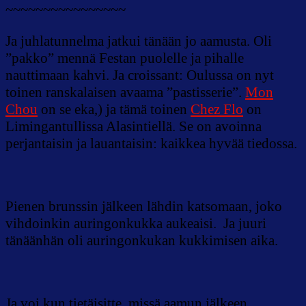
~~~~~~~~~~~~~~~~
Ja juhlatunnelma jatkui tänään jo aamusta. Oli
”pakko” mennä Festan puolelle ja pihalle
nauttimaan kahvi. Ja croissant: Oulussa on nyt
toinen ranskalaisen avaama ”pastisserie”.
Mon
Chou
on se eka,) ja tämä toinen
Chez Flo
on
Limingantullissa Alasintiellä. Se on avoinna
perjantaisin ja lauantaisin: kaikkea hyvää tiedossa.
Pienen brunssin jälkeen lähdin katsomaan, joko
vihdoinkin auringonkukka aukeaisi. Ja juuri
tänäänhän oli auringonkukan kukkimisen aika.
Ja voi kun tietäisitte, missä aamun jälkeen