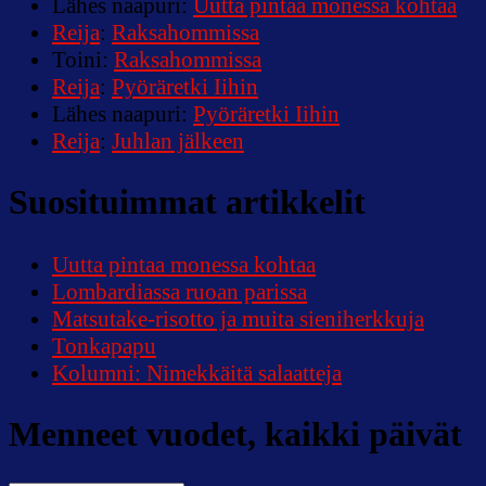
Lähes naapuri
:
Uutta pintaa monessa kohtaa
Reija
:
Raksahommissa
Toini
:
Raksahommissa
Reija
:
Pyöräretki Iihin
Lähes naapuri
:
Pyöräretki Iihin
Reija
:
Juhlan jälkeen
Suosituimmat artikkelit
Uutta pintaa monessa kohtaa
Lombardiassa ruoan parissa
Matsutake-risotto ja muita sieniherkkuja
Tonkapapu
Kolumni: Nimekkäitä salaatteja
Menneet vuodet, kaikki päivät