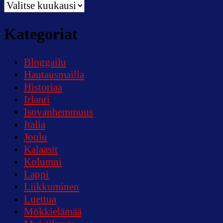
Menneet
vuodet,
kaikki
Kategoriat
päivät
Bloggailu
Hautausmailla
Historiaa
Irlanti
Isovanhemmuus
Italia
Joulu
Kalaasit
Kolumni
Lappi
Liikkuminen
Luettua
Mökkielämää