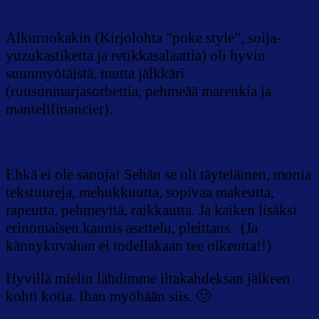
Alkuruokakin (Kirjolohta ”poke style”, soija-
yuzukastiketta ja retikkasalaattia) oli hyvin
suunmyötäistä, mutta jälkkäri
(ruusunmarjasorbettia, pehmeää marenkia ja
mantelifinancier).
Ehkä ei ole sanoja! Sehän se oli täyteläinen, monia
tekstuureja, mehukkuutta, sopivaa makeutta,
rapeutta, pehmeyttä, raikkautta. Ja kaiken lisäksi
erinomaisen kaunis asettelu, pleittaus. (Ja
kännykuvahan ei todellakaan tee oikeutta!!)
Hyvillä mielin lähdimme iltakahdeksan jälkeen
kohti kotia. Ihan myöhään siis. 🙂