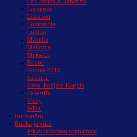
La Comera & Teneriffa
Lanzarote
Lissabon
Lombardia
Lontoo
Madeira
Mallorca
Meksiko
Rodos
Rooma 2019
Sardinia
Savo_Pohjois-Karjala
Teneriffa
Visby
Wien
Rotissöörit
Ruoka ja viini
Jokaviikkoinen soppamme