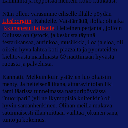
Lämmintä ja leppoisaa melkein koko kuukausi.
Näin ollen: varasimme eiliselle illalle pöydän
Uleåborgiin
. Kahdelle. Väistämättä, ilolla: oli aika
i
kkunapesuillalliselle
. Helteinen perjantai, jolloin
Oulussa on Qstock, ja keskusta täynnä
festarikansaa, aurinkoa, musiikkia, iloa ja eloa, oli
oikein hyvä lähteä koti-piazzalta ja pyöräteiden
kiehtovasta maailmasta 🙂 nauttimaan hyvästä
ruoasta ja palvelusta.
Kannatti. Melkein kuin ystävien luo oltaisiin
menty. Ja helteisenä iltana, aittaravintolan liki
familiäärissa tunnelmassa naapuripöydässä
”nuoripari” (yli nelikymppisiä kuitenkin) oli
hyvin samanhenkinen. Olihan meillä mukava
satunnaisesti illan mittaan vaihtaa jokunen sana,
tunto ja kokemus.