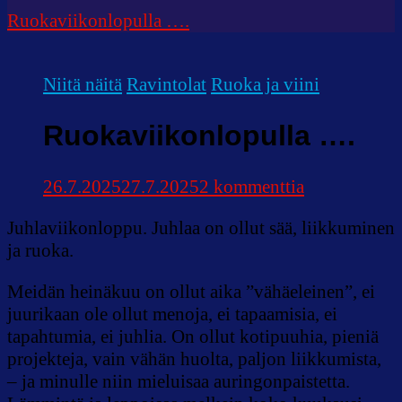
Ruokaviikonlopulla ….
Niitä näitä
Ravintolat
Ruoka ja viini
Ruokaviikonlopulla ….
artikkeliin
26.7.2025
27.7.2025
2 kommenttia
Ruokaviikon
Juhlaviikonloppu. Juhlaa on ollut sää, liikkuminen
….
ja ruoka.
Meidän heinäkuu on ollut aika ”vähäeleinen”, ei
juurikaan ole ollut menoja, ei tapaamisia, ei
tapahtumia, ei juhlia. On ollut kotipuuhia, pieniä
projekteja, vain vähän huolta, paljon liikkumista,
– ja minulle niin mieluisaa auringonpaistetta.