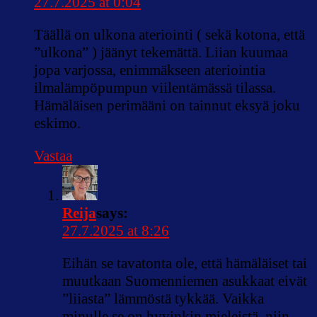
27.7.2025 at 0:04
Täällä on ulkona ateriointi ( sekä kotona, että
”ulkona” ) jäänyt tekemättä. Liian kuumaa
jopa varjossa, enimmäkseen ateriointia
ilmalämpöpumpun viilentämässä tilassa.
Hämäläisen perimääni on tainnut eksyä joku
eskimo.
Vastaa
Reija
says:
27.7.2025 at 8:26
Eihän se tavatonta ole, että hämäläiset tai
muutkaan Suomenniemen asukkaat eivät
”liiasta” lämmöstä tykkää. Vaikka
minulle se on hyvinkin mieleistä, niin