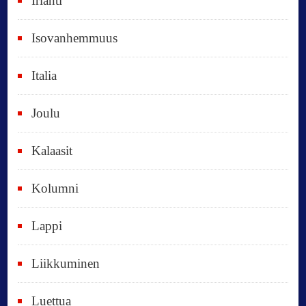
Irlanti
d
e
Isovanhemmuus
t
Italia
,
k
Joulu
a
i
Kalaasit
k
Kolumni
k
i
Lappi
p
Liikkuminen
ä
i
Luettua