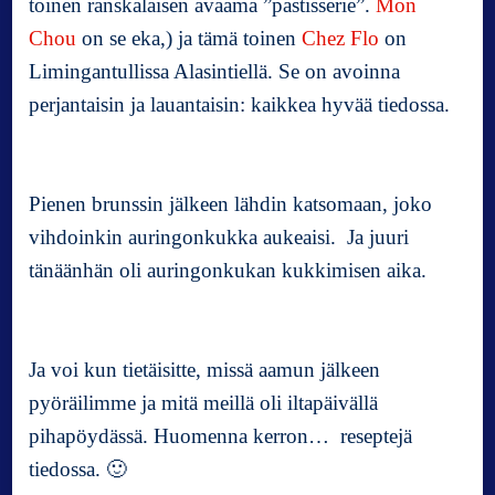
toinen ranskalaisen avaama ”pastisserie”.
Mon
Chou
on se eka,) ja tämä toinen
Chez Flo
on
Limingantullissa Alasintiellä. Se on avoinna
perjantaisin ja lauantaisin: kaikkea hyvää tiedossa.
Pienen brunssin jälkeen lähdin katsomaan, joko
vihdoinkin auringonkukka aukeaisi. Ja juuri
tänäänhän oli auringonkukan kukkimisen aika.
Ja voi kun tietäisitte, missä aamun jälkeen
pyöräilimme ja mitä meillä oli iltapäivällä
pihapöydässä. Huomenna kerron… reseptejä
tiedossa. 🙂