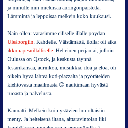
k
ja minulle niin mieluisaa auringonpaistetta.
a
Lämmintä ja leppoisaa melkein koko kuukausi.
v
i
i
Näin ollen: varasimme eiliselle illalle pöydän
k
Uleåborgiin
. Kahdelle. Väistämättä, ilolla: oli aika
o
i
kkunapesuillalliselle
. Helteinen perjantai, jolloin
n
l
Oulussa on Qstock, ja keskusta täynnä
o
festarikansaa, aurinkoa, musiikkia, iloa ja eloa, oli
p
oikein hyvä lähteä koti-piazzalta ja pyöräteiden
u
kiehtovasta maailmasta 🙂 nauttimaan hyvästä
l
l
ruoasta ja palvelusta.
a
…
Kannatti. Melkein kuin ystävien luo oltaisiin
.
menty. Ja helteisenä iltana, aittaravintolan liki
familiäärissa tunnelmassa naapuripöydässä