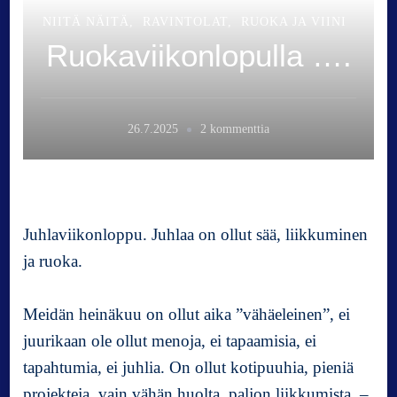
NIITÄ NÄITÄ
RAVINTOLAT
RUOKA JA VIINI
Ruokaviikonlopulla ….
a
26.7.2025
2 kommenttia
r
t
i
k
k
Juhlaviikonloppu. Juhlaa on ollut sää, liikkuminen
e
ja ruoka.
l
i
i
Meidän heinäkuu on ollut aika ”vähäeleinen”, ei
n
juurikaan ole ollut menoja, ei tapaamisia, ei
R
tapahtumia, ei juhlia. On ollut kotipuuhia, pieniä
u
projekteja, vain vähän huolta, paljon liikkumista, –
o