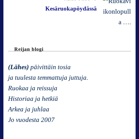
Kesäruokapöydässä
t
N
a
Reijan blogi
v
(Lähes)
päivittäin tosia
ja tuulesta temmattuja juttuja.
i
Ruokaa ja reissuja
Historiaa ja hetkiä
g
Arkea ja juhlaa
a
Jo vuodesta 2007