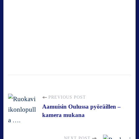
P
PREVIOUS POST
Aamuisin Oulussa pyöräillen –
kamera mukana
o
s
NEXT POST