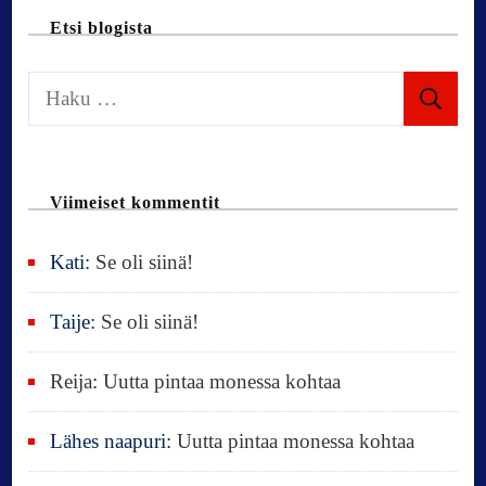
t
Etsi blogista
i
H
o
a
k
n
u
Viimeiset kommentit
:
Kati
:
Se oli siinä!
Taije
:
Se oli siinä!
Reija
:
Uutta pintaa monessa kohtaa
Lähes naapuri
:
Uutta pintaa monessa kohtaa