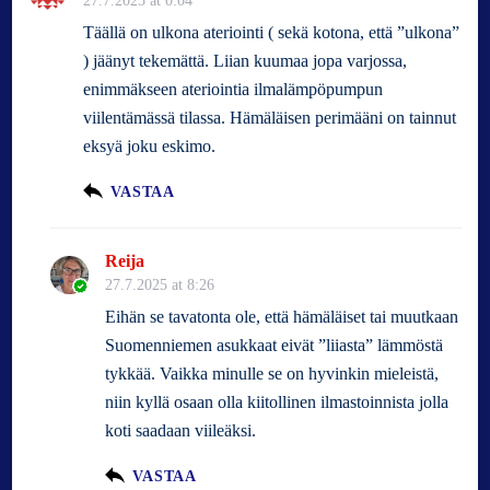
27.7.2025 at 0:04
Täällä on ulkona ateriointi ( sekä kotona, että ”ulkona”
) jäänyt tekemättä. Liian kuumaa jopa varjossa,
enimmäkseen ateriointia ilmalämpöpumpun
viilentämässä tilassa. Hämäläisen perimääni on tainnut
eksyä joku eskimo.
VASTAA
Reija
27.7.2025 at 8:26
Eihän se tavatonta ole, että hämäläiset tai muutkaan
Suomenniemen asukkaat eivät ”liiasta” lämmöstä
tykkää. Vaikka minulle se on hyvinkin mieleistä,
niin kyllä osaan olla kiitollinen ilmastoinnista jolla
koti saadaan viileäksi.
VASTAA