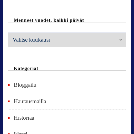
Menneet vuodet, kaikki päivät
M
e
n
n
Kategoriat
e
Bloggailu
e
t
Hautausmailla
v
Historiaa
u
o