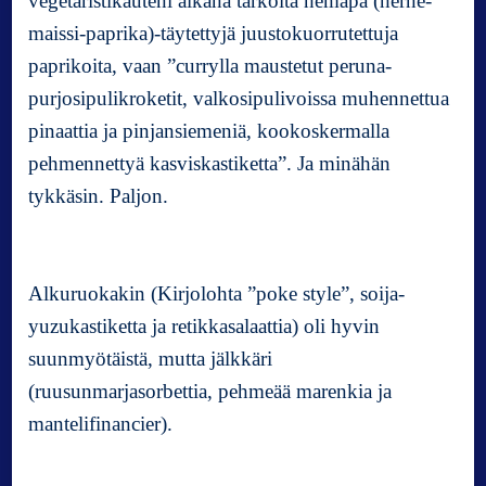
vegetaristikauteni aikana tarkoita hemapa (herne-
maissi-paprika)-täytettyjä juustokuorrutettuja
paprikoita, vaan ”currylla maustetut peruna-
purjosipulikroketit, valkosipulivoissa muhennettua
pinaattia ja pinjansiemeniä, kookoskermalla
pehmennettyä kasviskastiketta”. Ja minähän
tykkäsin. Paljon.
Alkuruokakin (Kirjolohta ”poke style”, soija-
yuzukastiketta ja retikkasalaattia) oli hyvin
suunmyötäistä, mutta jälkkäri
(ruusunmarjasorbettia, pehmeää marenkia ja
mantelifinancier).