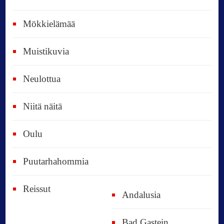
v
ä
Mökkielämää
t
Muistikuvia
Neulottua
Niitä näitä
Oulu
Puutarhahommia
Reissut
Andalusia
Bad Gastein