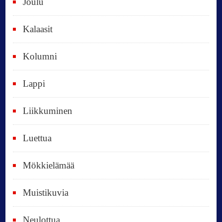
Joulu
a
i
Kalaasit
k
Kolumni
k
i
Lappi
p
Liikkuminen
ä
i
Luettua
v
ä
Mökkielämää
t
Muistikuvia
Neulottua