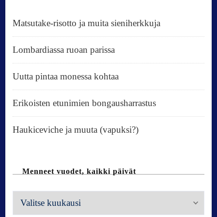
Matsutake-risotto ja muita sieniherkkuja
Lombardiassa ruoan parissa
Uutta pintaa monessa kohtaa
Erikoisten etunimien bongausharrastus
Haukiceviche ja muuta (vapuksi?)
Menneet vuodet, kaikki päivät
M
e