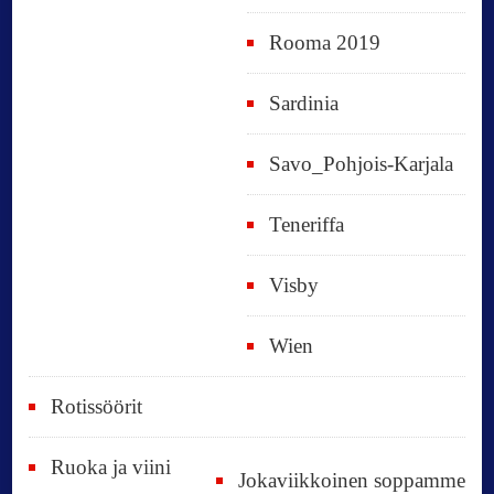
Rooma 2019
Sardinia
Savo_Pohjois-Karjala
Teneriffa
Visby
Wien
Rotissöörit
Ruoka ja viini
Jokaviikkoinen soppamme