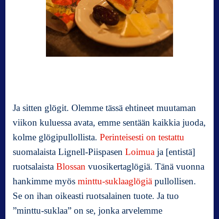
Ja sitten glögit. Olemme tässä ehtineet muutaman
viikon kuluessa avata, emme sentään kaikkia juoda,
kolme glögipullollista.
Perinteisesti on testattu
suomalaista Lignell-Piispasen
Loimua
ja [entistä]
ruotsalaista
Blossan
vuosikertaglögiä. Tänä vuonna
hankimme myös
minttu-suklaaglögiä
pullollisen.
Se on ihan oikeasti ruotsalainen tuote. Ja tuo
”minttu-suklaa” on se, jonka arvelemme