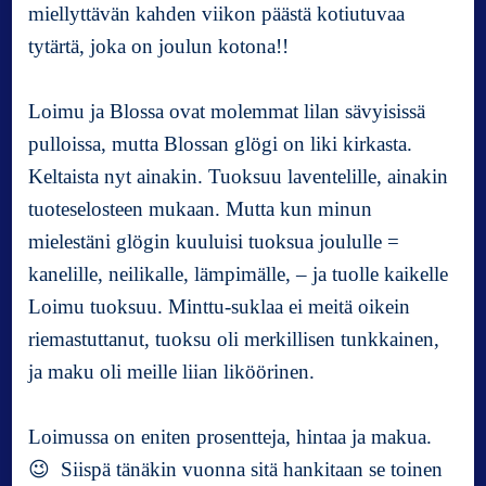
miellyttävän kahden viikon päästä kotiutuvaa
tytärtä, joka on joulun kotona!!
Loimu ja Blossa ovat molemmat lilan sävyisissä
pulloissa, mutta Blossan glögi on liki kirkasta.
Keltaista nyt ainakin. Tuoksuu laventelille, ainakin
tuoteselosteen mukaan. Mutta kun minun
mielestäni glögin kuuluisi tuoksua joululle =
kanelille, neilikalle, lämpimälle, – ja tuolle kaikelle
Loimu tuoksuu. Minttu-suklaa ei meitä oikein
riemastuttanut, tuoksu oli merkillisen tunkkainen,
ja maku oli meille liian liköörinen.
Loimussa on eniten prosentteja, hintaa ja makua.
😉 Siispä tänäkin vuonna sitä hankitaan se toinen