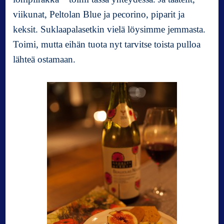
l
viikunat, Peltolan Blue ja pecorino, piparit ja
a
i
keksit. Suklaapalasetkin vielä löysimme jemmasta.
s
Toimi, mutta eihän tuota nyt tarvitse toista pulloa
N
lähteä ostamaan.
o
u
v
e
a
u
2
0
1
4