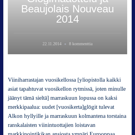
Beaujolais Nouveau
2014
a
22.11.2014
8 kommenttia
r
t
i
k
k
Viiniharrastajan vuosikellossa [yliopistolla kaikki
e
asiat tapahtuvat vuosikellon rytmissä, joten minulle
l
jäänyt tämä sieltä] marraskuun lopussa on kaksi
i
i
merkkipaalua: uudet [vuosikerta]glögit tulevat
n
Alkon hyllyille ja marraskuun kolmantena torstaina
G
ranskalaisten viinintuottajien loistavan
l
markkinointikikan ansiosta ympäri Eurooppaa
ö