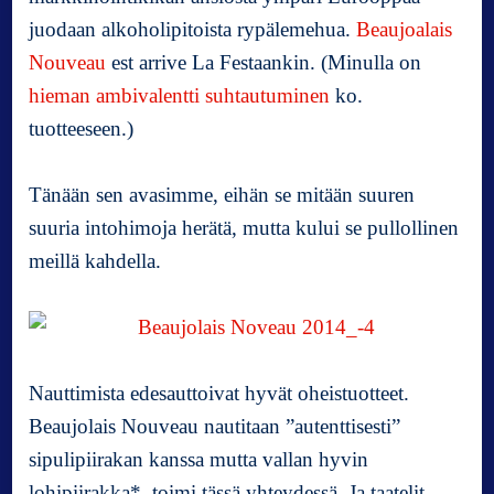
g
juodaan alkoholipitoista rypälemehua.
Beaujoalais
i
Nouveau
est arrive La Festaankin. (Minulla on
m
hieman ambivalentti suhtautuminen
ko.
a
a
tuotteeseen.)
o
t
Tänään sen avasimme, eihän se mitään suuren
t
e
suuria intohimoja herätä, mutta kului se pullollinen
l
meillä kahdella.
u
j
a
B
e
Nauttimista edesauttoivat hyvät oheistuotteet.
a
Beaujolais Nouveau nautitaan ”autenttisesti”
u
j
sipulipiirakan kanssa mutta vallan hyvin
o
lohipiirakka* toimi tässä yhteydessä. Ja taatelit,