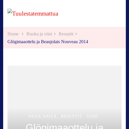
Tuulestatemmattua
Home
Ruoka ja viini
Reseptit
Glögimaaottelu ja Beaujolais Nouveau 2014
NIITÄ NÄITÄ
RESEPTIT
VIINI
Glögimaaottelu ja