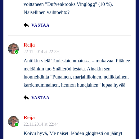
voittaneen ”Dufvenkrooks Vinglögg” (10 %).
Naisellinen vaihtoehto?
VASTAA
Reija
22.11.2014 at 22:39
Anttikin vielä Tuulestatemmatussa – mukavaa. Pitänee
meidänkin tuo Snälleröd testata. Ainakin sen
luonnehdinta ”Punainen, marjahilloinen, neilikkainen,
kardemummainen, hennon hunajainen” lupaa hyvää.
VASTAA
Reija
22.11.2014 at 22:44
Koivu hyvä, Me naiset -lehden glögitesti on jäänyt