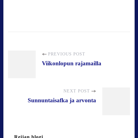
P
PREVIOUS POST
Viikonlopun rajamailla
o
s
NEXT POST
Sunnuntaisafka ja arvonta
t
N
Reijan blogi