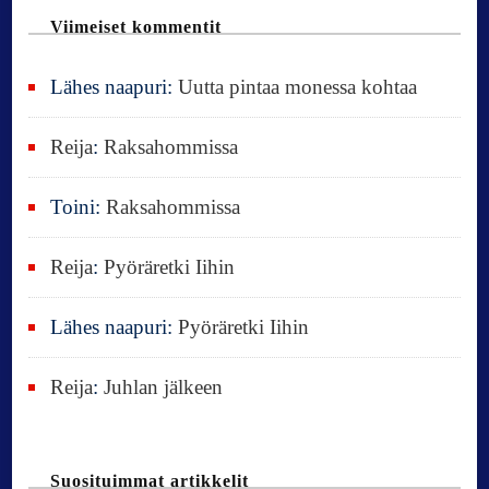
u
n
Viimeiset kommentit
:
Lähes naapuri
:
Uutta pintaa monessa kohtaa
Reija
:
Raksahommissa
Toini
:
Raksahommissa
Reija
:
Pyöräretki Iihin
Lähes naapuri
:
Pyöräretki Iihin
Reija
:
Juhlan jälkeen
Suosituimmat artikkelit