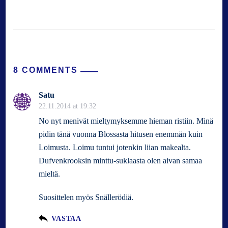
8 COMMENTS
Satu
22.11.2014 at 19:32
No nyt menivät mieltymyksemme hieman ristiin. Minä
pidin tänä vuonna Blossasta hitusen enemmän kuin
Loimusta. Loimu tuntui jotenkin liian makealta.
Dufvenkrooksin minttu-suklaasta olen aivan samaa
mieltä.
Suosittelen myös Snällerödiä.
VASTAA