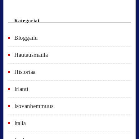
n
n
Kategoriat
e
Bloggailu
e
t
Hautausmailla
v
Historiaa
u
o
Irlanti
d
e
Isovanhemmuus
t
Italia
,
k