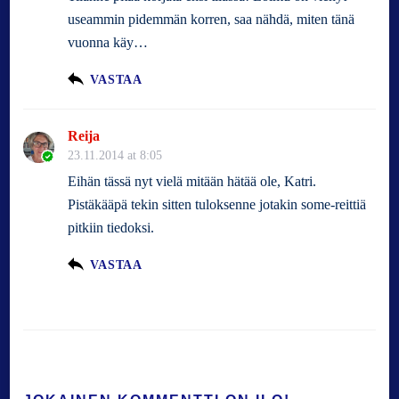
useammin pidemmän korren, saa nähdä, miten tänä
vuonna käy…
VASTAA
Reija
23.11.2014 at 8:05
Eihän tässä nyt vielä mitään hätää ole, Katri.
Pistäkääpä tekin sitten tuloksenne jotakin some-reittiä
pitkiin tiedoksi.
VASTAA