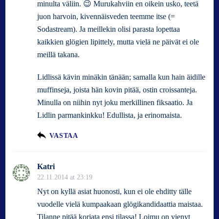
minulta väliin. 😉 Murukahviin en oikein usko, teetä
juon harvoin, kivennäisveden teemme itse (=
Sodastream). Ja meillekin olisi parasta lopettaa
kaikkien glögien lipittely, mutta vielä ne päivät ei ole
meillä takana.
Lidlissä kävin minäkin tänään; samalla kun hain äidille
muffinseja, joista hän kovin pitää, ostin croissanteja.
Minulla on niihin nyt joku merkillinen fiksaatio. Ja
Lidlin parmankinkku! Edullista, ja erinomaista.
VASTAA
Katri
22.11.2014 at 23:19
Nyt on kyllä asiat huonosti, kun ei ole ehditty tälle
vuodelle vielä kumpaakaan glögikandidaattia maistaa.
Tilanne pitää korjata ensi tilassa! Loimu on vienyt