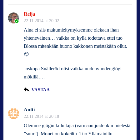
Reija
22.11.2014 at 20:02
Aina ei siis makumieltymyksemme olekaan ihan
yhteneväinen… vaikka on kyllä todettava ettei tuo
Blossa mitenkään huono kakkonen meistäkään ollut.
😉
Joskopa Snälleröd olisi vaikka uudenvuodenglögi
mökillä….
VASTAA
Antti
22.11.2014 at 20:18
Olemme glögin kuluttajia (varmaan joidenkin mielestä
”suur”). Monet on kokeiltu. Tuo Yllämainittu