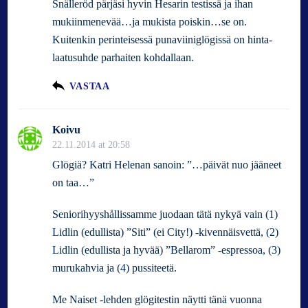
Snälleröd pärjäsi hyvin Hesarin testissä ja ihan
mukiinmenevää…ja mukista poiskin…se on.
Kuitenkin perinteisessä punaviiniglögissä on hinta-
laatusuhde parhaiten kohdallaan.
VASTAA
Koivu
22.11.2014 at 20:58
Glögiä? Katri Helenan sanoin: ”…päivät nuo jääneet
on taa…”
Seniorihyyshållissamme juodaan tätä nykyä vain (1)
Lidlin (edullista) ”Siti” (ei City!) -kivennäisvettä, (2)
Lidlin (edullista ja hyvää) ”Bellarom” -espressoa, (3)
murukahvia ja (4) pussiteetä.
Me Naiset -lehden glögitestin näytti tänä vuonna