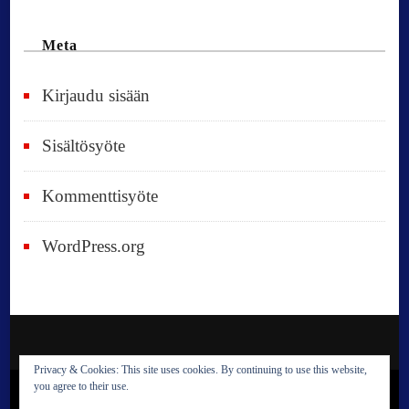
Meta
Kirjaudu sisään
Sisältösyöte
Kommenttisyöte
WordPress.org
Privacy & Cookies: This site uses cookies. By continuing to use this website,
you agree to their use.
© Copyright 2023 Reija Satokangas. All Rights