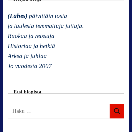
a
(Lähes)
päivittäin tosia
v
ja tuulesta temmattuja juttuja.
Ruokaa ja reissuja
i
Historiaa ja hetkiä
g
Arkea ja juhlaa
Jo vuodesta 2007
a
t
Etsi blogista
i
H
a
o
k