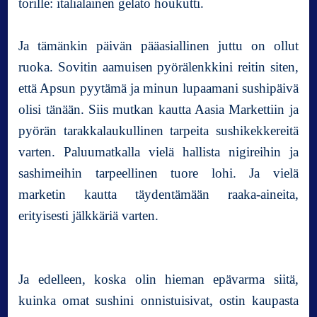
torille: italialainen gelato houkutti.
i
n
Ja tämänkin päivän pääasiallinen juttu on ollut
r
a
ruoka. Sovitin aamuisen pyörälenkkini reitin siten,
v
että Apsun pyytämä ja minun lupaamani sushipäivä
i
olisi tänään. Siis mutkan kautta Aasia Markettiin ja
n
t
pyörän tarakkalaukullinen tarpeita sushikekkereitä
o
varten. Paluumatkalla vielä hallista nigireihin ja
a
sashimeihin tarpeellinen tuore lohi. Ja vielä
marketin kautta täydentämään raaka-aineita,
erityisesti jälkkäriä varten.
Ja edelleen, koska olin hieman epävarma siitä,
kuinka omat sushini onnistuisivat, ostin kaupasta