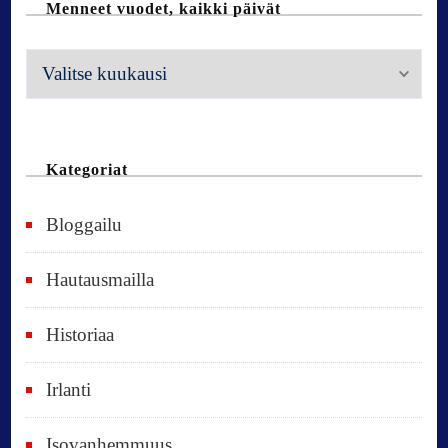
Menneet vuodet, kaikki päivät
M
e
n
n
Kategoriat
e
Bloggailu
e
t
Hautausmailla
v
Historiaa
u
o
Irlanti
d
e
Isovanhemmuus