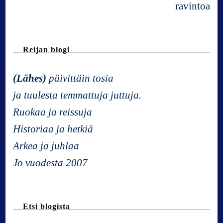
v
i
Reijan blogi
g
(Lähes)
päivittäin tosia
a
ja tuulesta temmattuja juttuja.
Ruokaa ja reissuja
t
Historiaa ja hetkiä
Arkea ja juhlaa
i
Jo vuodesta 2007
o
n
Etsi blogista