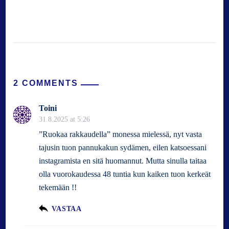
2 COMMENTS
Toini
31.8.2025 at 5:26
”Ruokaa rakkaudella” monessa mielessä, nyt vasta
tajusin tuon pannukakun sydämen, eilen katsoessani
instagramista en sitä huomannut. Mutta sinulla taitaa
olla vuorokaudessa 48 tuntia kun kaiken tuon kerkeät
tekemään !!
VASTAA