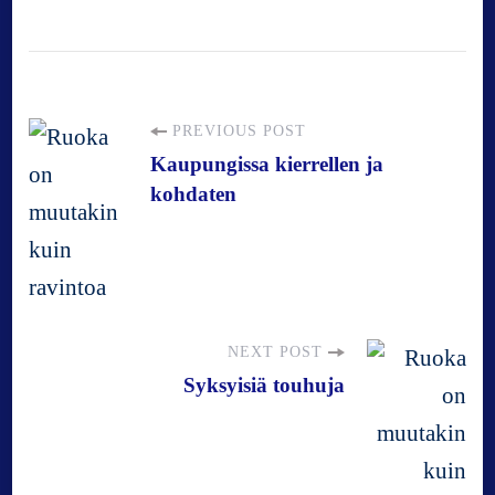
P
PREVIOUS POST
Kaupungissa kierrellen ja
kohdaten
o
s
t
NEXT POST
N
Syksyisiä touhuja
a