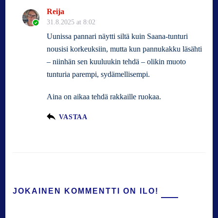
Reija
31.8.2025 at 8:02
Uunissa pannari näytti siltä kuin Saana-tunturi
nousisi korkeuksiin, mutta kun pannukakku läsähti
– niinhän sen kuuluukin tehdä – olikin muoto
tunturia parempi, sydämellisempi.
Aina on aikaa tehdä rakkaille ruokaa.
VASTAA
JOKAINEN KOMMENTTI ON ILO!