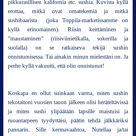
pikkurasillisen kalifornia etc. sushia. Kuvista kyllä
erottaa, mitkä ovat omatekemiä ja mitkä
sushibaarista (joka Toppila-marketissamme on
kyllä erinomainen). Riisin keittäminen ja
”maustaminen” (riisiviinietikalla, sokerilla ja
suolalla) on se ratkaiseva tekijä sushin
onnistumisessa. Tai ainakin minun mielestäni on. Ja
perhe kyllä vakuutti, että olin onnistunut!
Koskapa en ollut suinkaan varma, miten sushin
tekotaitoni vuosien tauon jälkeen olisi heräteltävissä
ja miten sushi ylipäätään lapsille maistuisi ja
ruoantarpeen tyydyttäisi, päätin tehdä jälkkäriksi
pannarin. Sille kermavaahtoa, Nutellaa ja/tai