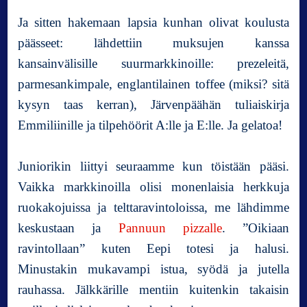
i
i
Ja sitten hakemaan lapsia kunhan olivat koulusta
n
päässeet: lähdettiin muksujen kanssa
R
kansainvälisille suurmarkkinoille: prezeleitä,
u
parmesankimpale, englantilainen toffee (miksi? sitä
o
k
kysyn taas kerran), Järvenpäähän tuliaiskirja
a
Emmiliinille ja tilpehöörit A:lle ja E:lle. Ja gelatoa!
o
n
m
Juniorikin liittyi seuraamme kun töistään pääsi.
u
Vaikka markkinoilla olisi monenlaisia herkkuja
u
ruokakojuissa ja telttaravintoloissa, me lähdimme
t
a
keskustaan ja
Pannuun pizzalle
. ”Oikiaan
k
ravintollaan” kuten Eepi totesi ja halusi.
i
Minustakin mukavampi istua, syödä ja jutella
n
rauhassa. Jälkkärille mentiin kuitenkin takaisin
k
u