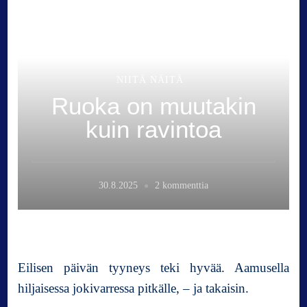
NIITÄ NÄITÄ
Ruoka on muutakin
kuin ravintoa
a
30.8.2025
2 kommenttia
r
t
i
k
k
Eilisen päivän tyyneys teki hyvää. Aamusella
e
hiljaisessa jokivarressa pitkälle, – ja takaisin.
l