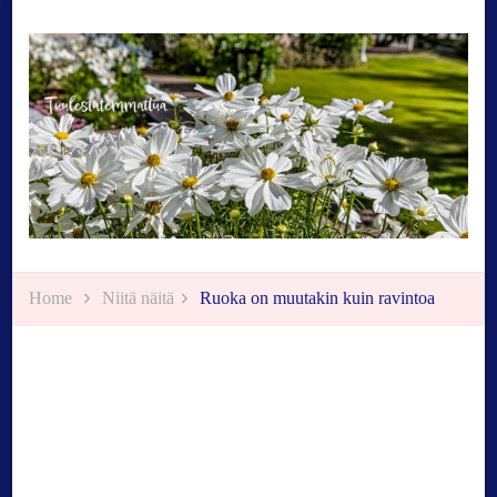
Tuulestatemmattua
Home
Niitä näitä
Ruoka on muutakin kuin ravintoa