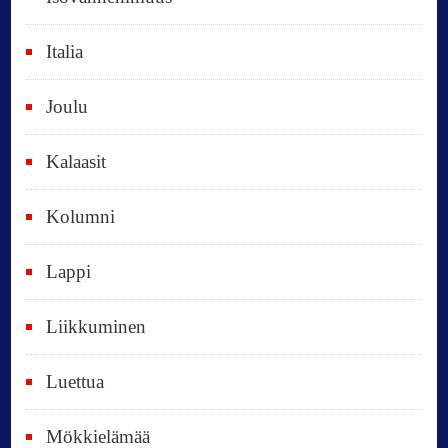
t
Italia
,
k
Joulu
a
i
Kalaasit
k
Kolumni
k
i
Lappi
p
Liikkuminen
ä
i
Luettua
v
ä
Mökkielämää