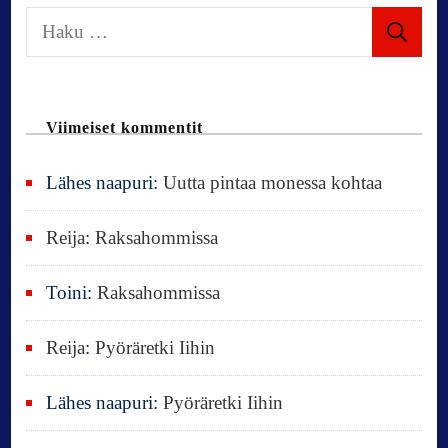
H
a
k
u
Viimeiset kommentit
:
Lähes naapuri
:
Uutta pintaa monessa kohtaa
Reija
:
Raksahommissa
Toini
:
Raksahommissa
Reija
:
Pyöräretki Iihin
Lähes naapuri
:
Pyöräretki Iihin