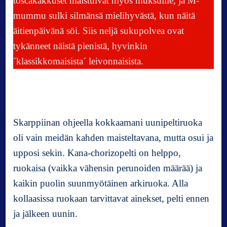
toscakakkuset maistuivat myös muksuille, ja M-
mummu sulki silmänsä mielihyvästä, kun näitä
äitienpäivänä söi. Siis neljä sukupolvea ovat
tykänneet näistä pienistä, hyvinkin
´klassikkomaisista´ leivonnaisista.
Skarppiinan ohjeella kokkaamani uunipeltiruoka
oli vain meidän kahden maisteltavana, mutta osui ja
upposi sekin. Kana-chorizopelti on helppo,
ruokaisa (vaikka vähensin perunoiden määrää) ja
kaikin puolin suunmyötäinen arkiruoka. Alla
kollaasissa ruokaan tarvittavat ainekset, pelti ennen
ja jälkeen uunin.