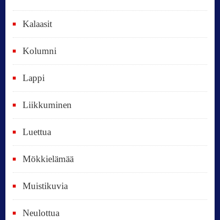
a
i
Kalaasit
k
Kolumni
k
i
Lappi
p
Liikkuminen
ä
i
Luettua
v
ä
Mökkielämää
t
Muistikuvia
Neulottua