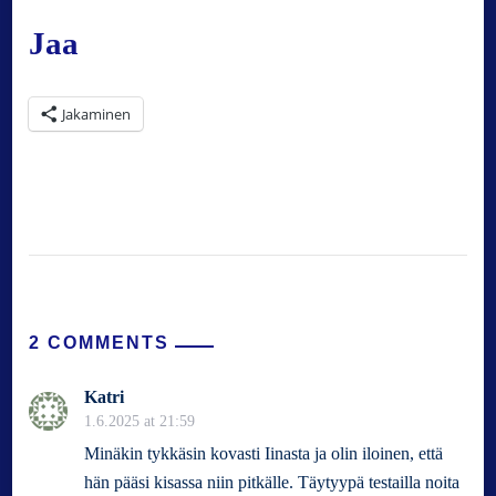
Jaa
Jakaminen
2 COMMENTS
Katri
1.6.2025 at 21:59
Minäkin tykkäsin kovasti Iinasta ja olin iloinen, että
hän pääsi kisassa niin pitkälle. Täytyypä testailla noita