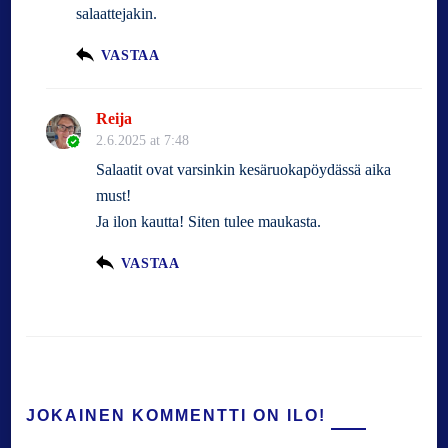
salaattejakin.
VASTAA
Reija
2.6.2025 at 7:48
Salaatit ovat varsinkin kesäruokapöydässä aika
must!
Ja ilon kautta! Siten tulee maukasta.
VASTAA
JOKAINEN KOMMENTTI ON ILO!