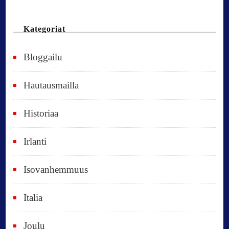
n
n
Kategoriat
e
Bloggailu
e
t
Hautausmailla
v
Historiaa
u
o
Irlanti
d
e
Isovanhemmuus
t
Italia
,
k
Joulu