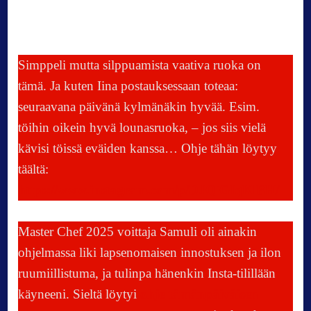
Simppeli mutta silppuamista vaativa ruoka on
tämä. Ja kuten Iina postauksessaan toteaa:
seuraavana päivänä kylmänäkin hyvää. Esim.
töihin oikein hyvä lounasruoka, – jos siis vielä
kävisi töissä eväiden kanssa… Ohje tähän löytyy
täältä:
https://www.instagram.com/p/DJQiGIqKlBH/
Master Chef 2025 voittaja Samuli oli ainakin
ohjelmassa liki lapsenomaisen innostuksen ja ilon
ruumiillistuma, ja tulinpa hänenkin Insta-tilillään
käyneeni. Sieltä löytyi
ohje tämänpäiväisen