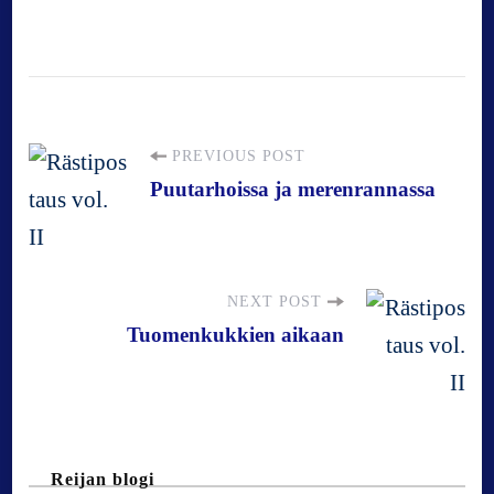
P
PREVIOUS POST
Puutarhoissa ja merenrannassa
o
s
NEXT POST
Tuomenkukkien aikaan
t
N
a
Reijan blogi