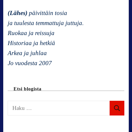
v
(Lähes)
päivittäin tosia
ja tuulesta temmattuja juttuja.
i
Ruokaa ja reissuja
Historiaa ja hetkiä
g
Arkea ja juhlaa
a
Jo vuodesta 2007
t
Etsi blogista
i
H
o
a
k