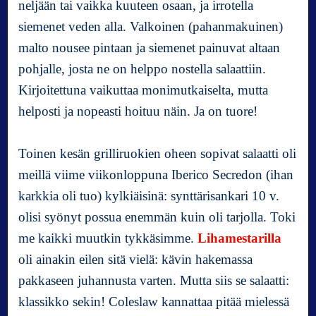
neljään tai vaikka kuuteen osaan, ja irrotella
siemenet veden alla. Valkoinen (pahanmakuinen)
malto nousee pintaan ja siemenet painuvat altaan
pohjalle, josta ne on helppo nostella salaattiin.
Kirjoitettuna vaikuttaa monimutkaiselta, mutta
helposti ja nopeasti hoituu näin. Ja on tuore!
Toinen kesän grilliruokien oheen sopivat salaatti oli
meillä viime viikonloppuna Iberico Secredon (ihan
karkkia oli tuo) kylkiäisinä: synttärisankari 10 v.
olisi syönyt possua enemmän kuin oli tarjolla. Toki
me kaikki muutkin tykkäsimme.
Lihamestarilla
oli ainakin eilen sitä vielä: kävin hakemassa
pakkaseen juhannusta varten. Mutta siis se salaatti:
klassikko sekin! Coleslaw kannattaa pitää mielessä