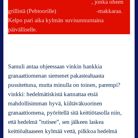
sunnuntaisapuskamme salaatiksi
, jonka oheen
grillistä (Pehtoorille)
Kapen Chorizo
-makkaraa.
Kelpo pari aika kylmän suvisunnuntaina
päivälliselle.
Samuli antaa ohjeessaan vinkin hankkia
granaattiomenan siemenet pakastealtaasta
pussitettuna, mutta minulla on toinen, parempi?
vinkki: hedelmätiskistä kannattaa etsiä
mahdollisimman hyvä, kiiltäväkuorinen
granaattiomena, pyöritellä sitä keittiötasolla niin,
että hedelmä ”rutisee”, sen jälkeen laskea
keittiöaltaaseen kylmää vettä, pilkkoa hedelmä