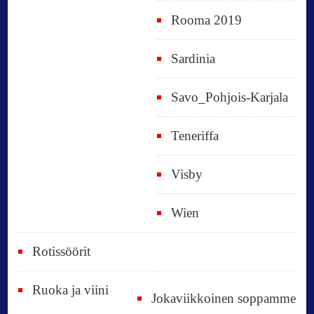
Rooma 2019
Sardinia
Savo_Pohjois-Karjala
Teneriffa
Visby
Wien
Rotissöörit
Ruoka ja viini
Jokaviikkoinen soppamme