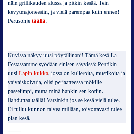
näin grillikauden alussa ja pitkin kesää. Tein
kevytmajoneesiin, ja vielä parempaa kuin ennen!
Perusohje
täällä
.
Kuvissa näkyy uusi pöytäliinani! Tämä kesä La
Festassamme syödään sinisen sävyissä: Pentikin
uusi
Lapin kukka
, jossa on kulleroita, mustikoita ja
vaivaiskoivuja, olisi periaatteessa mökille
passelimpi, mutta minä hankin sen kotiin.
Ilahduttaa täällä! Varsinkin jos se kesä vielä tulee.
Ei tullut kunnon talvea millään, toivottavasti tulee
pian kesä.