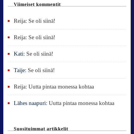
n
u
Viimeiset kommentit
:
Reija
:
Se oli siinä!
Reija
:
Se oli siinä!
Kati
:
Se oli siinä!
Taije
:
Se oli siinä!
Reija
:
Uutta pintaa monessa kohtaa
Lähes naapuri
:
Uutta pintaa monessa kohtaa
Suosituimmat artikkelit