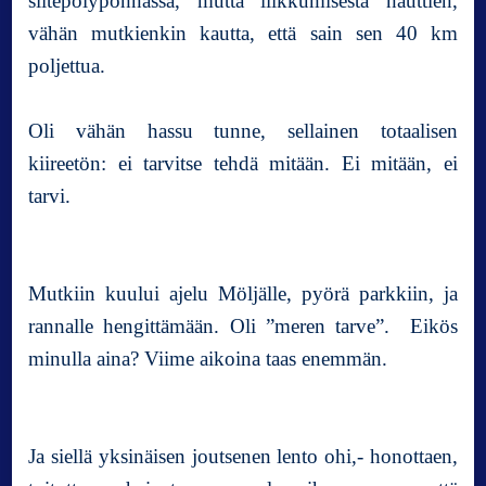
siitepölypöhnässä, mutta liikkumisesta nauttien,
a
vähän mutkienkin kautta, että sain sen 40 km
m
poljettua.
e
r
e
Oli vähän hassu tunne, sellainen totaalisen
n
kiireetön: ei tarvitse tehdä mitään. Ei mitään, ei
r
a
tarvi.
n
n
a
Mutkiin kuului ajelu Möljälle, pyörä parkkiin, ja
s
s
rannalle hengittämään. Oli ”meren tarve”. Eikös
a
minulla aina? Viime aikoina taas enemmän.
Ja siellä yksinäisen joutsenen lento ohi,- honottaen,