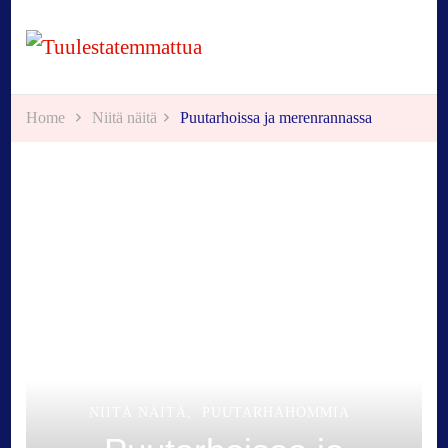
Tuulestatemmattua
Home
Niitä näitä
Puutarhoissa ja merenrannassa
NIITÄ NÄITÄ
PUUTARHAHOMMIA