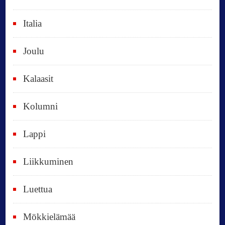
t
Italia
,
k
Joulu
a
i
Kalaasit
k
Kolumni
k
i
Lappi
p
Liikkuminen
ä
i
Luettua
v
ä
Mökkielämää