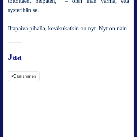
toitottaen, heipaten, – olen ihan varma, että
systerihän se.
Iltapäivä pihalla, kesäkukatkin on nyt. Nyt on näin.
Jaa
Jakaminen