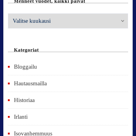
Menneet vuodet, kaikki päivät
M
e
n
n
Kategoriat
e
Bloggailu
e
t
Hautausmailla
v
Historiaa
u
o
Irlanti
d
e
Isovanhemmuus