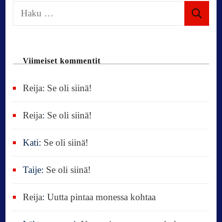
H
n
a
k
u
Viimeiset kommentit
:
Reija
:
Se oli siinä!
Reija
:
Se oli siinä!
Kati
:
Se oli siinä!
Taije
:
Se oli siinä!
Reija
:
Uutta pintaa monessa kohtaa