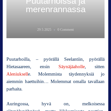
Puutarhoissa ja
merenrannassa
o
29.5.2025
0 Comment
n
P
u
u
t
Puutarhoilla, – pyörällä Seelantiin, pyörällä
a
Hietasaareen, ensin
Säynäjäaholle
, sitten
r
Aleniuksell
e. Molemmista täydennyksiä jo
h
o
aiemmin haettuihin… Molemmat omalla tavallaan
i
parhaita.
s
s
Auringossa, hyvä on, melkoisessa
a
j