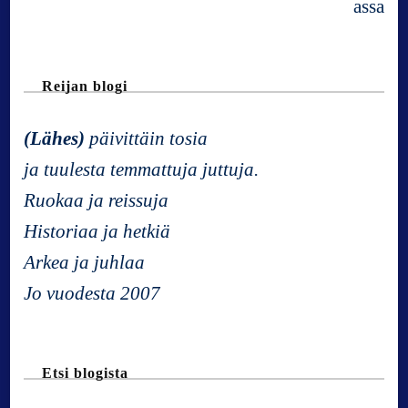
a
v
Reijan blogi
i
(Lähes)
päivittäin tosia
ja tuulesta temmattuja juttuja.
g
Ruokaa ja reissuja
a
Historiaa ja hetkiä
Arkea ja juhlaa
t
Jo vuodesta 2007
i
Etsi blogista
o