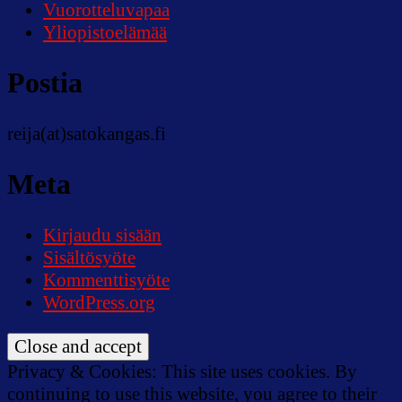
Vuorotteluvapaa
Yliopistoelämää
Postia
reija(at)satokangas.fi
Meta
Kirjaudu sisään
Sisältösyöte
Kommenttisyöte
WordPress.org
Privacy & Cookies: This site uses cookies. By
continuing to use this website, you agree to their