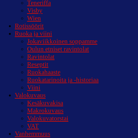
Teneriffa
Visby
Wien
Rotissöörit
Ruoka ja viini
Jokaviikkoinen soppamme
Oulun etniset ravintolat
Ravintolat
Reseptit
Ruokahaaste
Ruokatarinoita ja -historiaa
Viini
Valokuvaus
Kesäkuvakisa
Makrokuvaus
Valokuvatorstai
VAT
Vanhemmuus