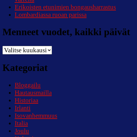
Erikoisten etunimien bongausharrastus
Lombardiassa ruoan parissa
Menneet vuodet, kaikki päivät
Menneet
vuodet,
kaikki
Kategoriat
päivät
Bloggailu
Hautausmailla
Historiaa
Irlanti
Isovanhemmuus
Italia
Joulu