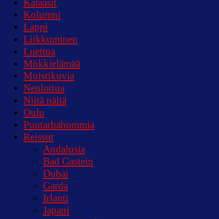
Kalaasit
Kolumni
Lappi
Liikkuminen
Luettua
Mökkielämää
Muistikuvia
Neulottua
Niitä näitä
Oulu
Puutarhahommia
Reissut
Andalusia
Bad Gastein
Dubai
Garda
Irlanti
Japani