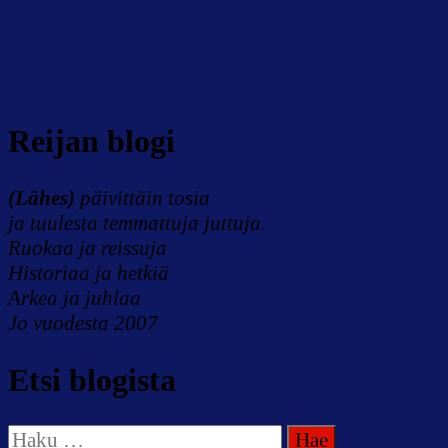
Reijan blogi
(Lähes)
päivittäin tosia
ja tuulesta temmattuja juttuja.
Ruokaa ja reissuja
Historiaa ja hetkiä
Arkea ja juhlaa
Jo vuodesta 2007
Etsi blogista
Haku: