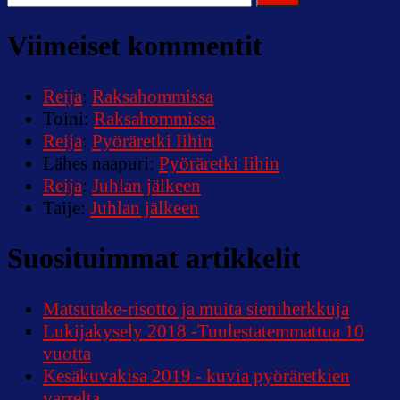
Viimeiset kommentit
Reija
:
Raksahommissa
Toini
:
Raksahommissa
Reija
:
Pyöräretki Iihin
Lähes naapuri
:
Pyöräretki Iihin
Reija
:
Juhlan jälkeen
Taije
:
Juhlan jälkeen
Suosituimmat artikkelit
Matsutake-risotto ja muita sieniherkkuja
Lukijakysely 2018 -Tuulestatemmattua 10
vuotta
Kesäkuvakisa 2019 - kuvia pyöräretkien
varrelta