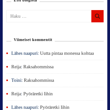
Etsi blogista
H
a
k
u
Viimeiset kommentit
:
Lähes naapuri
:
Uutta pintaa monessa kohtaa
Reija
:
Raksahommissa
Toini
:
Raksahommissa
Reija
:
Pyöräretki Iihin
Lähes naapuri
:
Pyöräretki Iihin