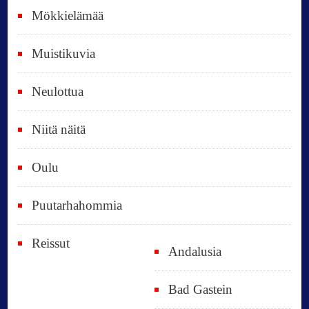
ä
Mökkielämää
t
Muistikuvia
Neulottua
Niitä näitä
Oulu
Puutarhahommia
Reissut
Andalusia
Bad Gastein