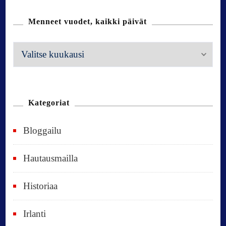
Menneet vuodet, kaikki päivät
M
e
n
n
Kategoriat
e
Bloggailu
e
t
Hautausmailla
v
Historiaa
u
o
Irlanti
d