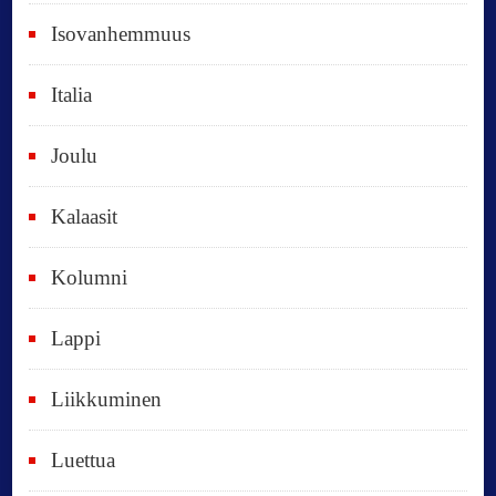
e
Isovanhemmuus
t
Italia
,
k
Joulu
a
i
Kalaasit
k
Kolumni
k
i
Lappi
p
Liikkuminen
ä
i
Luettua
v