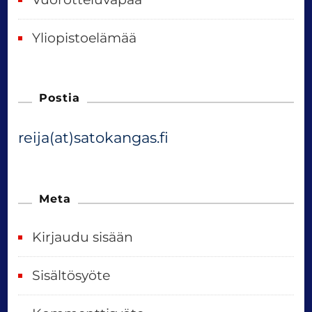
Yliopistoelämää
Postia
reija(at)satokangas.fi
Meta
Kirjaudu sisään
Sisältösyöte