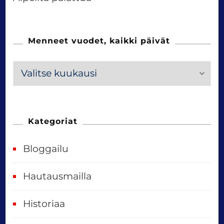
Menneet vuodet, kaikki päivät
M
e
n
n
Kategoriat
e
Bloggailu
e
t
Hautausmailla
v
Historiaa
u
o