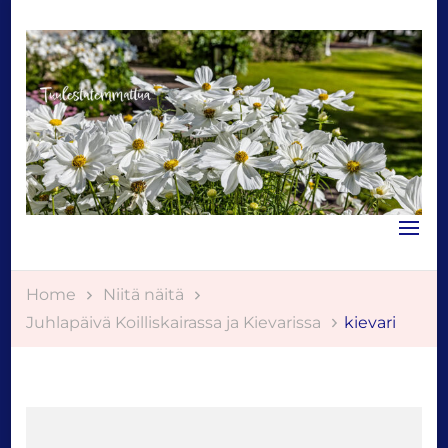
Tuulestatemmattua
Home
Niitä näitä
Juhlapäivä Koilliskairassa ja Kievarissa
kievari