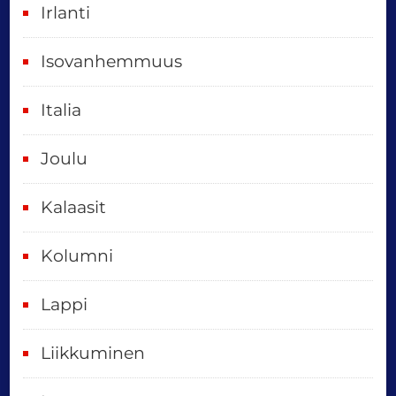
Irlanti
d
e
Isovanhemmuus
t
Italia
,
k
Joulu
a
i
Kalaasit
k
Kolumni
k
i
Lappi
p
Liikkuminen
ä
i