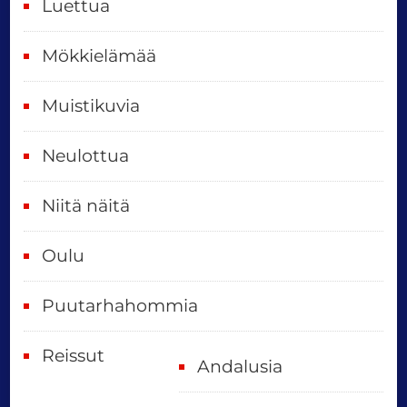
Luettua
v
ä
Mökkielämää
t
Muistikuvia
Neulottua
Niitä näitä
Oulu
Puutarhahommia
Reissut
Andalusia