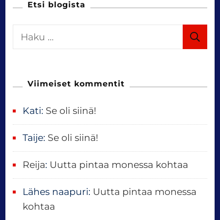
Etsi blogista
H
a
k
u
Viimeiset kommentit
:
Kati
:
Se oli siinä!
Taije
:
Se oli siinä!
Reija
:
Uutta pintaa monessa kohtaa
Lähes naapuri
:
Uutta pintaa monessa
kohtaa