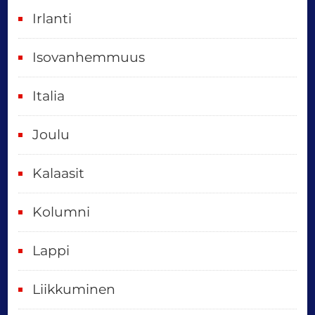
o
Irlanti
d
e
Isovanhemmuus
t
Italia
,
k
Joulu
a
i
Kalaasit
k
Kolumni
k
i
Lappi
p
Liikkuminen
ä