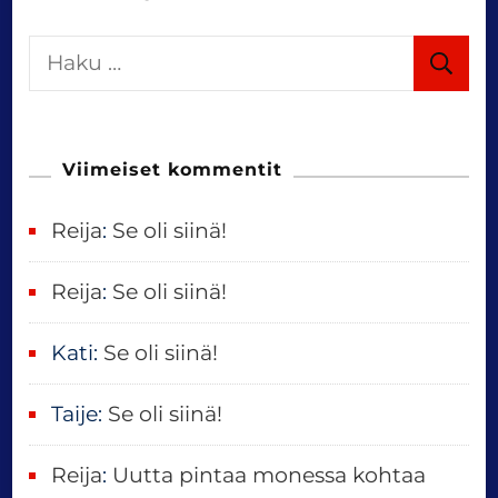
H
a
k
u
Viimeiset kommentit
:
Reija
:
Se oli siinä!
Reija
:
Se oli siinä!
Kati
:
Se oli siinä!
Taije
:
Se oli siinä!
Reija
:
Uutta pintaa monessa kohtaa