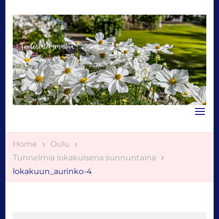
Tuulestatemmattua
Home
Oulu
Tunnelmia lokakuisena sunnuntaina
lokakuun_aurinko-4