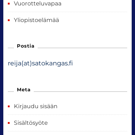
Vuorotteluvapaa
Yliopistoelämää
Postia
reija(at)satokangas.fi
Meta
Kirjaudu sisään
Sisältösyöte