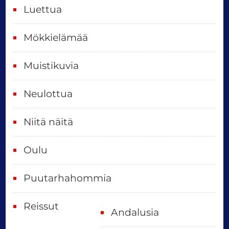
i
Luettua
v
ä
Mökkielämää
t
Muistikuvia
Neulottua
Niitä näitä
Oulu
Puutarhahommia
Reissut
Andalusia