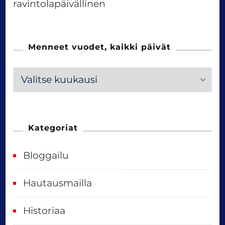
ravintolapäivällinen
Menneet vuodet, kaikki päivät
M
e
n
n
Kategoriat
e
Bloggailu
e
t
Hautausmailla
v
Historiaa
u