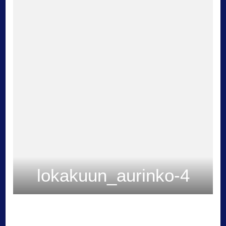
lokakuun_aurinko-4