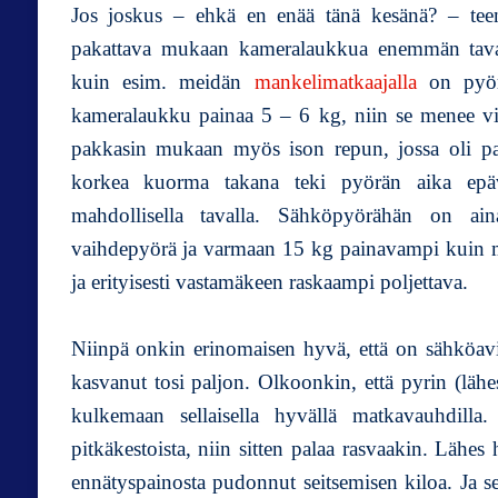
Jos joskus – ehkä en enää tänä kesänä? – teen
pakattava mukaan kameralaukkua enemmän tavaraa
kuin esim. meidän
mankelimatkaajalla
on pyörä
kameralaukku painaa 5 – 6 kg, niin se menee vi
pakkasin mukaan myös ison repun, jossa oli pain
korkea kuorma takana teki pyörän aika epäva
mahdollisella tavalla. Sähköpyörähän on ai
vaihdepyörä ja varmaan 15 kg painavampi kuin ma
ja erityisesti vastamäkeen raskaampi poljettava.
Niinpä onkin erinomaisen hyvä, että on sähköavi
kasvanut tosi paljon. Olkoonkin, että pyrin (lähes 
kulkemaan sellaisella hyvällä matkavauhdill
pitkäkestoista, niin sitten palaa rasvaakin. Läh
ennätyspainosta pudonnut seitsemisen kiloa. Ja s