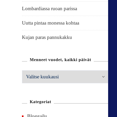
Lombardiassa ruoan parissa
Uutta pintaa monessa kohtaa
Kujan paras pannukakku
Menneet vuodet, kaikki päivät
M
e
n
n
Kategoriat
e
Bloggailu