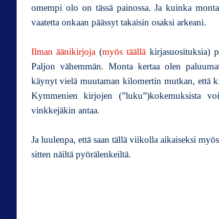
omempi olo on tässä painossa. Ja kuinka monta v
vaatetta onkaan päässyt takaisin osaksi arkeani.
Ilman äänikirjoja
(
myös täällä
kirjasuosituksia) 
Paljon vähemmän. Monta kertaa olen paluumatka
käynyt vielä muutaman kilomertin mutkan, että ki
Kymmenien kirjojen (”luku”)kokemuksista vois
vinkkejäkin antaa.
Ja luulenpa, että saan tällä viikolla aikaiseksi my
sitten näiltä pyörälenkeiltä.