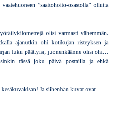
aatehuoneen ”saattohoito-osastolla” ollutta
pyöräilykilometrejä olisi varmasti vähemmän.
lla ajanutkin ohi kotikujan risteyksen ja
rjan luku päättyisi, juonenkäänne olisi ohi…
inkin tässä joku päivä postailla ja ehkä
ös kesäkuvakisan! Ja siihenhän kuvat ovat