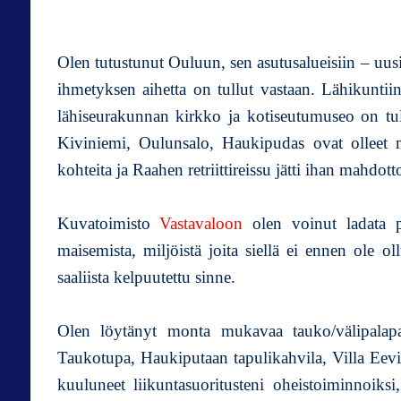
Olen tutustunut Ouluun, sen asutusalueisiin – uus
ihmetyksen aihetta on tullut vastaan. Lähikunti
lähiseurakunnan kirkko ja kotiseutumuseo on tull
Kiviniemi, Oulunsalo, Haukipudas ovat olleet m
kohteita ja Raahen retriittireissu jätti ihan mahd
Kuvatoimisto
Vastavaloon
olen voinut ladata py
maisemista, miljöistä joita siellä ei ennen ole o
saaliista kelpuutettu sinne.
Olen löytänyt monta mukavaa tauko/välipalapa
Taukotupa, Haukiputaan tapulikahvila, Villa Eevi
kuuluneet liikuntasuoritusteni oheistoiminnoiks