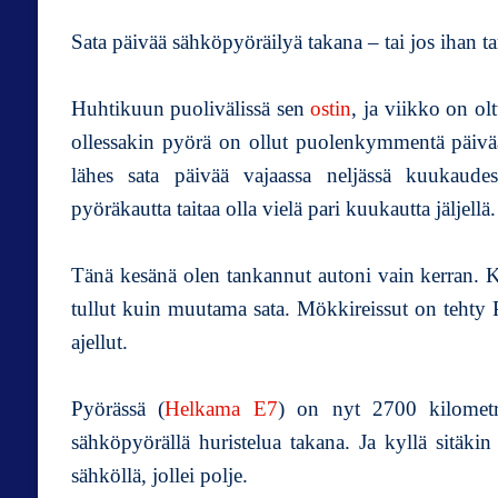
Sata päivää sähköpyöräilyä takana – tai jos ihan tar
Huhtikuun puolivälissä sen
ostin
, ja viikko on o
ollessakin pyörä on ollut puolenkymmentä päivää
lähes sata päivää vajaassa neljässä kuukaude
pyöräkautta taitaa olla vielä pari kuukautta jäljellä
Tänä kesänä olen tankannut autoni vain kerran. K
tullut kuin muutama sata. Mökkireissut on tehty P
ajellut.
Pyörässä (
Helkama E7
) on nyt 2700 kilometr
sähköpyörällä huristelua takana. Ja kyllä sitäkin
sähköllä, jollei polje.