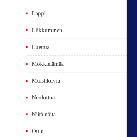
k
i
Lappi
p
Liikkuminen
ä
i
Luettua
v
ä
Mökkielämää
t
Muistikuvia
Neulottua
Niitä näitä
Oulu