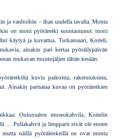
h
k
ö
iin ja vanhoihin – ihan uudella tavalla. Monta
p
inkin on moni pyöräretki suuntautunut: moni
y
ö
ut käytyä ja kuvattua. Turkansaari, Koiteli,
r
ukavia, ainakin pari kertaa pyöräilypäivän
ä
ottoman mukavan muistojäljen tähän kesään.
i
l
y
öräretkiltä kuvia paikoista, rakennuksista,
ä
llut. Ainakin parisataa kuvaa on pyöräretkien
–
k
o
k
ikkaa: Oulunsalon museokahvila, Koitelin
e
lä … Pullakahvit ja limpparit eivät ole ennen
m
u
i, mutta näillä pyörälenkeillä ne ovat monta
k