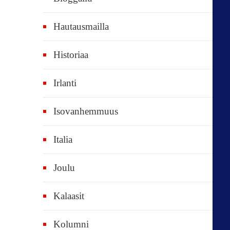
e
t
Hautausmailla
v
Historiaa
u
o
Irlanti
d
e
Isovanhemmuus
t
Italia
,
k
Joulu
a
i
Kalaasit
k
Kolumni