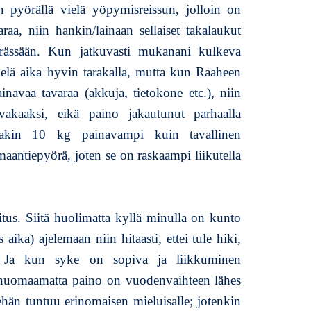
 pyörällä vielä yöpymisreissun, jolloin on
, niin hankin/lainaan sellaiset takalaukut
ssään. Kun jatkuvasti mukanani kulkeva
elä aika hyvin tarakalla, mutta kun Raaheen
avaa tavaraa (akkuja, tietokone etc.), niin
kaaksi, eikä paino jakautunut parhaalla
nakin 10 kg painavampi kuin tavallinen
antiepyörä, joten se on raskaampi liikutella
tus. Siitä huolimatta kyllä minulla on kunto
aika) ajelemaan niin hitaasti, ettei tule hiki,
a. Ja kun syke on sopiva ja liikkuminen
es huomaamatta paino on vuodenvaihteen lähes
ehän tuntuu erinomaisen mieluisalle; jotenkin