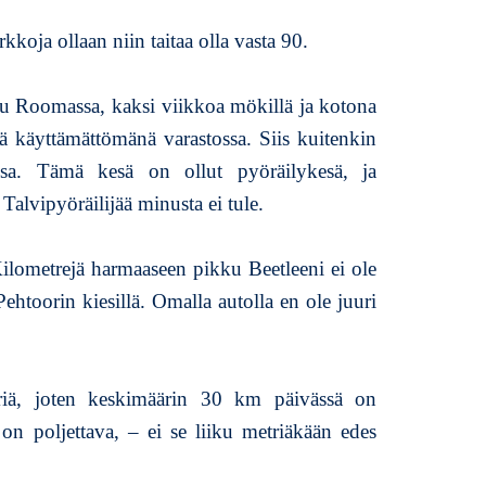
k
kkoja ollaan niin taitaa olla vasta 90.
k
e
l
ltu Roomassa, kaksi viikkoa mökillä ja kotona
i
 käyttämättömänä varastossa. Siis kuitenkin
i
ssa. Tämä kesä on ollut pyöräilykesä, ja
n
S
. Talvipyöräilijää minusta ei tule.
a
t
ilometrejä harmaaseen pikku Beetleeni ei ole
a
p
ehtoorin kiesillä. Omalla autolla en ole juuri
ä
i
v
ä
iä, joten keskimäärin 30 km päivässä on
ä
 on poljettava, – ei se liiku metriäkään edes
s
ä