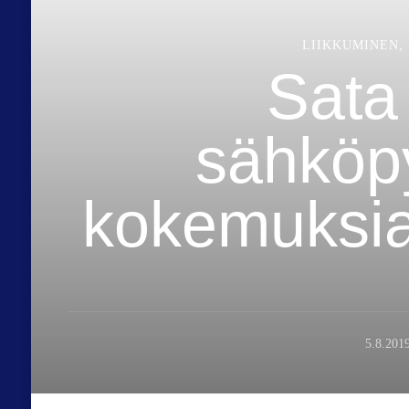
LIIKKUMINEN
Sata
sähköpy
kokemuksia
5.8.201