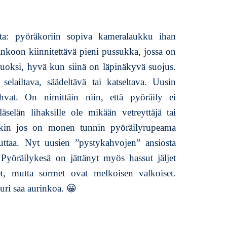
s
i
a
ita: pyöräkoriin sopiva kameralaukku ihan
j
nkoon kiinnitettävä pieni pussukka, jossa on
a
vuoksi, hyvä kun siinä on läpinäkyvä suojus.
n
u
elailtava, säädeltävä tai katseltava. Uusin
m
vat. On nimittäin niin, että pyöräily ei
e
yläselän lihaksille ole mikään vetreyttäjä tai
r
inkin jos on monen tunnin pyöräilyrupeama
o
i
uttaa. Nyt uusien ”pystykahvojen” ansiosta
t
a. Pyöräilykesä on jättänyt myös hassut jäljet
a
t, mutta sormet ovat melkoisen valkoiset.
uuri saa aurinkoa. 😀