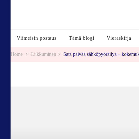
Tuulestatemmattua
Viimeisin postaus
Tämä blogi
Vieraskirja
Home
Liikkuminen
Sata päivää sähköpyöräilyä – kokemuk