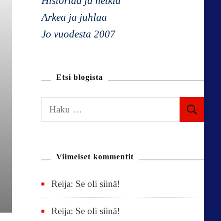
Historiaa ja hetkiä
Arkea ja juhlaa
Jo vuodesta 2007
Etsi blogista
H
a
k
u
Viimeiset kommentit
:
Reija
:
Se oli siinä!
Reija
:
Se oli siinä!