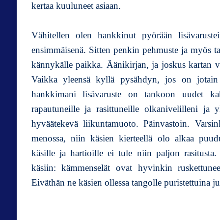
kertaa kuuluneet asiaan.
Vähitellen olen hankkinut pyörään lisävaruste
ensimmäisenä. Sitten penkin pehmuste ja myös ta
kännykälle paikka. Äänikirjan, ja joskus kartan 
Vaikka yleensä kyllä pysähdyn, jos on jotain s
hankkimani lisävaruste on tankoon uudet kah
rapautuneille ja rasittuneille olkanivelilleni ja 
hyväätekevä liikuntamuoto. Päinvastoin. Vars
menossa, niin käsien kierteellä olo alkaa puud
käsille ja hartioille ei tule niin paljon rasitust
käsiin: kämmenselät ovat hyvinkin ruskettunee
Eiväthän ne käsien ollessa tangolle puristettuina j