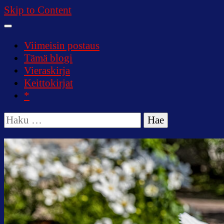
Skip to Content
Viimeisin postaus
Tämä blogi
Vieraskirja
Keittokirjat
*
Haku: