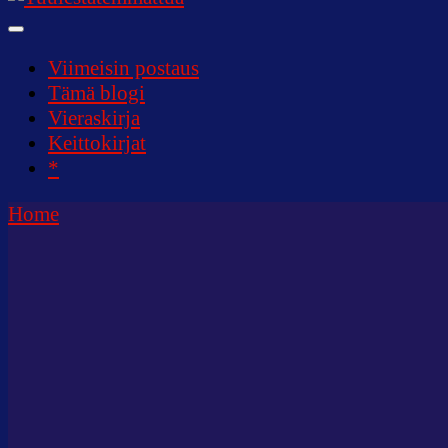
Tuulestatemmattua
Viimeisin postaus
Tämä blogi
Vieraskirja
Keittokirjat
*
Home