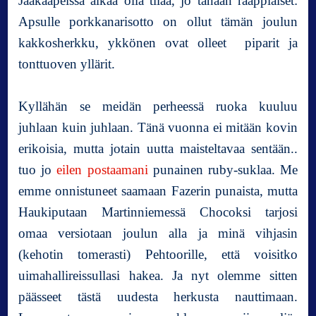
Jääkaapeissa alkaa olla tilaa, jo tänään rääppiäiset:
Apsulle porkkanarisotto on ollut tämän joulun
kakkosherkku, ykkönen ovat olleet piparit ja
tonttuoven yllärit.
Kyllähän se meidän perheessä ruoka kuuluu
juhlaan kuin juhlaan. Tänä vuonna ei mitään kovin
erikoisia, mutta jotain uutta maisteltavaa sentään..
tuo jo
eilen postaamani
punainen ruby-suklaa. Me
emme onnistuneet saamaan Fazerin punaista, mutta
Haukiputaan Martinniemessä Chocoksi tarjosi
omaa versiotaan joulun alla ja minä vihjasin
(kehotin tomerasti) Pehtoorille, että voisitko
uimahallireissullasi hakea. Ja nyt olemme sitten
päässeet tästä uudesta herkusta nauttimaan.