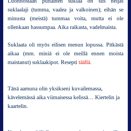
Luonnostaan punainen suklaa on siis neljäs
suklaalaji (tumma, vaalea ja valkoinen); eihän se
minusta (meistä) tummaa voita, mutta ei ole
ollenkaan hassumpaa. Aika raikasta, vadelmaista.
Suklaata oli myös eilisen menun lopussa. Pitkästä
aikaa (mm. miniä ei ole meillä ennen moista
maistanut) suklaakipot. Resepti
täällä
.
Tänä aamuna olin yksikseni kuvailemassa,
kävelemässä aika viimaisessa kelissä… Kiertelin ja
kaartelin.