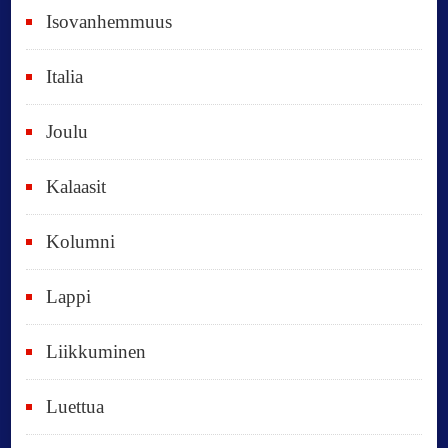
e
Isovanhemmuus
t
Italia
,
k
Joulu
a
i
Kalaasit
k
Kolumni
k
i
Lappi
p
Liikkuminen
ä
i
Luettua
v