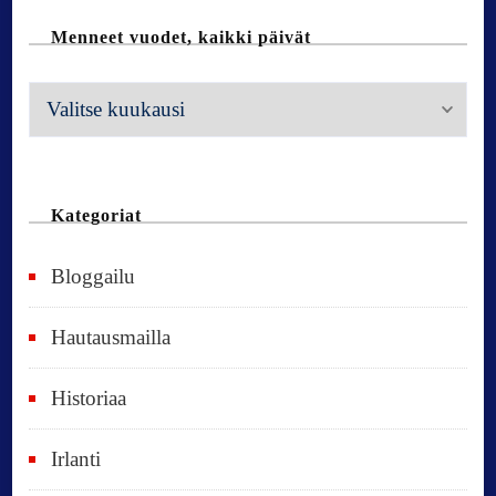
Menneet vuodet, kaikki päivät
M
e
n
n
Kategoriat
e
Bloggailu
e
t
Hautausmailla
v
Historiaa
u
o
Irlanti
d