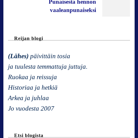
Punaisesta hennon
t
vaaleanpunaiseksi
N
Reijan blogi
a
(Lähes)
päivittäin tosia
v
ja tuulesta temmattuja juttuja.
Ruokaa ja reissuja
i
Historiaa ja hetkiä
g
Arkea ja juhlaa
Jo vuodesta 2007
a
t
Etsi blogista