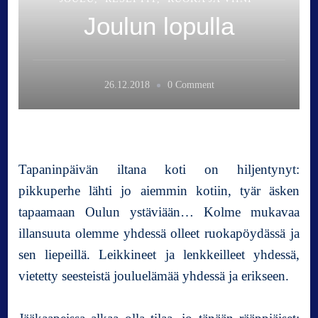
Joulun lopulla
o
26.12.2018
0 Comment
n
J
o
u
l
Tapaninpäivän iltana koti on hiljentynyt:
u
pikkuperhe lähti jo aiemmin kotiin, tyär äsken
n
tapaamaan Oulun ystäviään… Kolme mukavaa
l
o
illansuuta olemme yhdessä olleet ruokapöydässä ja
p
sen liepeillä. Leikkineet ja lenkkeilleet yhdessä,
u
vietetty seesteistä jouluelämää yhdessä ja erikseen.
l
l
a