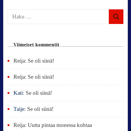
i
H
a
o
k
u
n
Viimeiset kommentit
:
Reija
:
Se oli siinä!
Reija
:
Se oli siinä!
Kati
:
Se oli siinä!
Taije
:
Se oli siinä!
Reija
:
Uutta pintaa monessa kohtaa