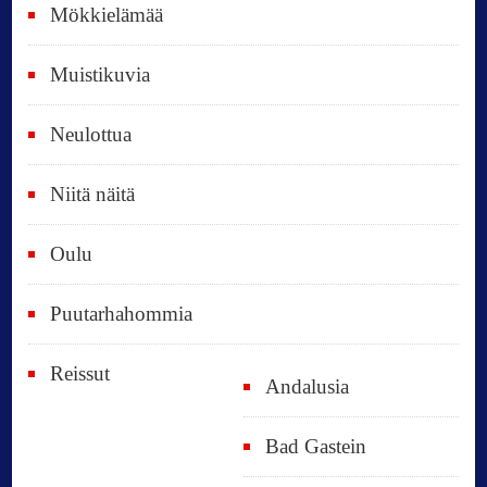
ä
Mökkielämää
t
Muistikuvia
Neulottua
Niitä näitä
Oulu
Puutarhahommia
Reissut
Andalusia
Bad Gastein