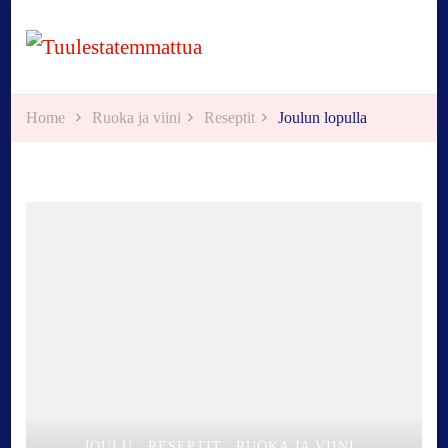
Tuulestatemmattua
Home
Ruoka ja viini
Reseptit
Joulun lopulla
JOULU
RESEPTIT
RUOKA JA VIINI