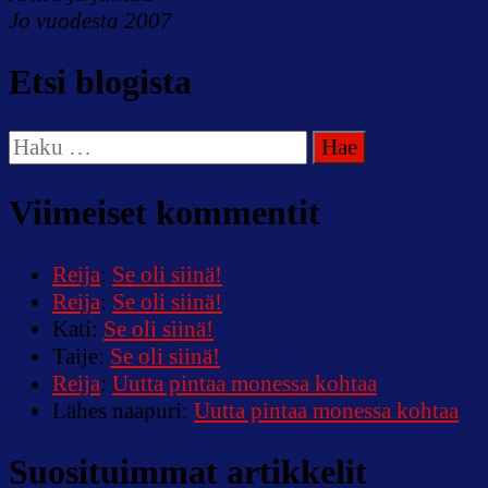
Jo vuodesta 2007
Etsi blogista
Haku:
Viimeiset kommentit
Reija
:
Se oli siinä!
Reija
:
Se oli siinä!
Kati
:
Se oli siinä!
Taije
:
Se oli siinä!
Reija
:
Uutta pintaa monessa kohtaa
Lähes naapuri
:
Uutta pintaa monessa kohtaa
Suosituimmat artikkelit