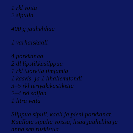
1 rkl voita
2 sipulia
400 g jauhelihaa
1 varhaiskaali
4 porkkanaa
2 dl lipstikkasilppua
1 rkl tuoretta timjamia
1 kasvis- ja 1 lihaliemifondi
3–5 rkl teriyakikastiketta
2–4 rkl soijaa
1 litra vettä
Silppua sipuli, kaali ja pieni porkkanat.
Kuullota sipulia voissa, lisää jauheliha ja
anna sen ruskistua.