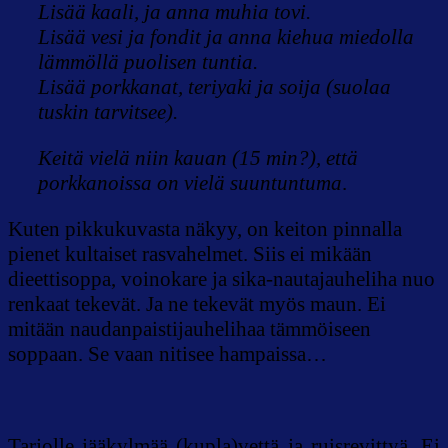
Lisää kaali, ja anna muhia tovi.
Lisää vesi ja fondit ja anna kiehua miedolla
lämmöllä puolisen tuntia.
Lisää porkkanat, teriyaki ja soija (suolaa
tuskin tarvitsee).
Keitä vielä niin kauan (15 min?), että
porkkanoissa on vielä suuntuntuma
.
Kuten pikkukuvasta näkyy, on keiton pinnalla
pienet kultaiset rasvahelmet. Siis ei mikään
dieettisoppa, voinokare ja sika-nautajauheliha nuo
renkaat tekevät. Ja ne tekevät myös maun. Ei
mitään naudanpaistijauhelihaa tämmöiseen
soppaan. Se vaan nitisee hampaissa…
Tarjolle jääkylmää (kupla)vettä ja ruisrevittyä. Ei