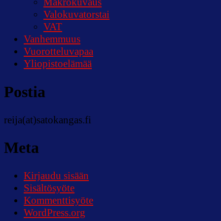
Makrokuvaus
Valokuvatorstai
VAT
Vanhemmuus
Vuorotteluvapaa
Yliopistoelämää
Postia
reija(at)satokangas.fi
Meta
Kirjaudu sisään
Sisältösyöte
Kommenttisyöte
WordPress.org