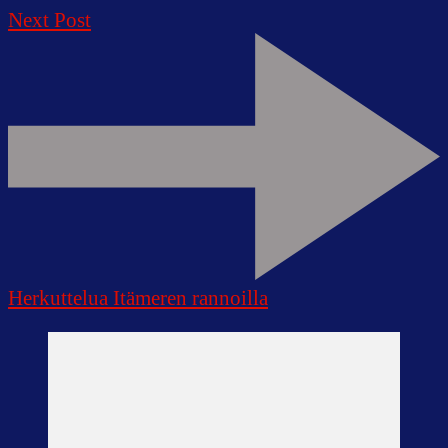
Next Post
Herkuttelua Itämeren rannoilla