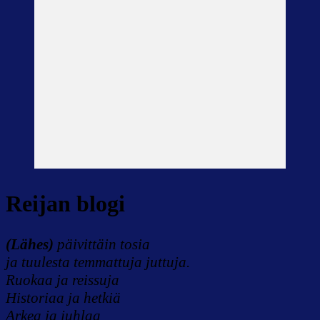
Reijan blogi
(Lähes)
päivittäin tosia
ja tuulesta temmattuja juttuja.
Ruokaa ja reissuja
Historiaa ja hetkiä
Arkea ja juhlaa