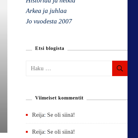
Historiaa ja hetkiä
Arkea ja juhlaa
Jo vuodesta 2007
Etsi blogista
H
a
k
u
Viimeiset kommentit
:
Reija
:
Se oli siinä!
Reija
:
Se oli siinä!