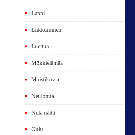
k
i
Lappi
p
Liikkuminen
ä
i
Luettua
v
ä
Mökkielämää
t
Muistikuvia
Neulottua
Niitä näitä
Oulu