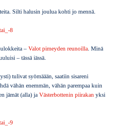
k
ita. Silti halusin joulua kohti jo mennä.
k
e
l
i
i
uulokkeita –
Valot pimeyden reunoilla
. Minä
n
E
luisi – tässä iässä.
n
s
ysti) tulivat syömäään, saatiin sisareni
i
m
tehdä vähän enemmän, vähän parempaa kuin
m
n jämät (alla) ja
Västerbottenin piirakan
yksi
ä
i
n
e
n
a