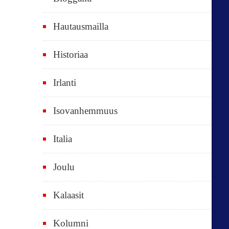
e
t
Hautausmailla
v
Historiaa
u
o
Irlanti
d
e
Isovanhemmuus
t
Italia
,
k
Joulu
a
i
Kalaasit
k
Kolumni