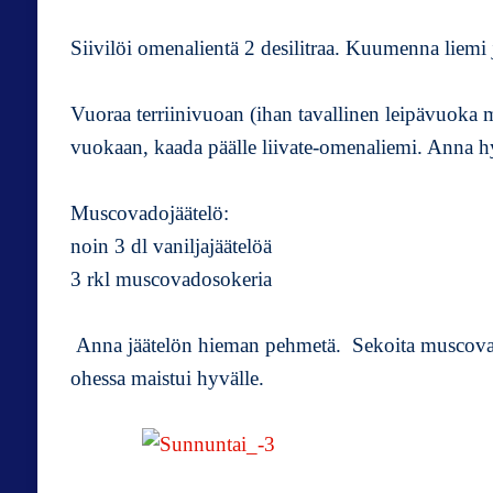
Siivilöi omenalientä 2 desilitraa. Kuumenna liemi ja
Vuoraa terriinivuoan (ihan tavallinen leipävuoka 
vuokaan, kaada päälle liivate-omenaliemi. Anna h
Muscovadojäätelö:
noin 3 dl vaniljajäätelöä
3 rkl muscovadosokeria
Anna jäätelön hieman pehmetä. Sekoita muscovad
ohessa maistui hyvälle.