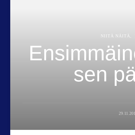
NIITÄ NÄITÄ
Ensimmäine
sen pä
29.11.20