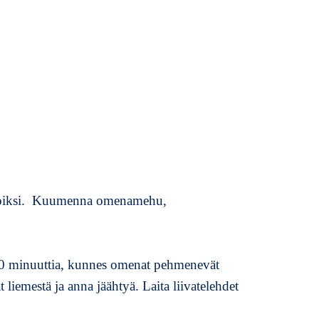
n
e
n
oiksi.
Kuumenna omenamehu,
10 minuuttia, kunnes omenat pehmenevät
liemestä ja anna jäähtyä. Laita liivatelehdet