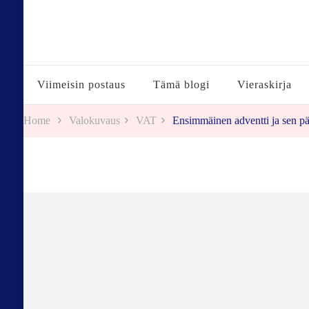
Tuulestatemmattua
Viimeisin postaus
Tämä blogi
Vieraskirja
Home
Valokuvaus
VAT
Ensimmäinen adventti ja sen pä