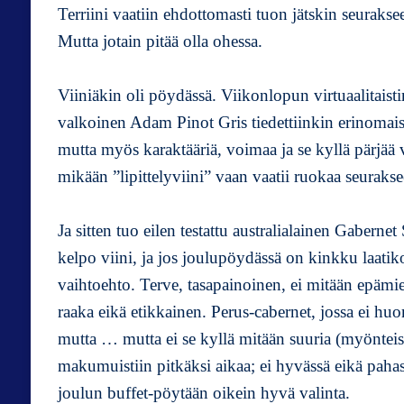
Terriini vaatiin ehdottomasti tuon jätskin seurakse
Mutta jotain pitää olla ohessa.
Viiniäkin oli pöydässä. Viikonlopun virtuaalitaisti
valkoinen Adam Pinot Gris tiedettiinkin erinomaise
mutta myös karaktääriä, voimaa ja se kyllä pärjä
mikään ”lipittelyviini” vaan vaatii ruokaa seurakse
Ja sitten tuo eilen testattu australialainen Gaberne
kelpo viini, ja jos joulupöydässä on kinkku laati
vaihtoehto. Terve, tasapainoinen, ei mitään epämie
raaka eikä etikkainen. Perus-cabernet, jossa ei huo
mutta … mutta ei se kyllä mitään suuria (myönteisi
makumuistiin pitkäksi aikaa; ei hyvässä eikä paha
joulun buffet-pöytään oikein hyvä valinta.