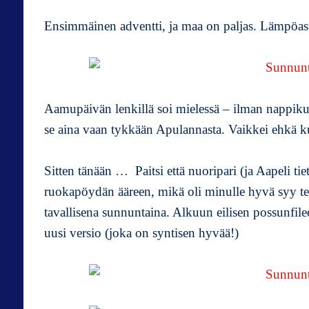
Ensimmäinen adventti, ja maa on paljas. Lämpöaste
Aamupäivän lenkillä soi mielessä – ilman nappik
se aina vaan tykkään Apulannasta. Vaikkei ehkä kuu
Sitten tänään … Paitsi että nuoripari (ja Aapeli tiet
ruokapöydän ääreen, mikä oli minulle hyvä syy 
tavallisena sunnuntaina. Alkuun eilisen possunfilee
uusi versio (joka on syntisen hyvää!)