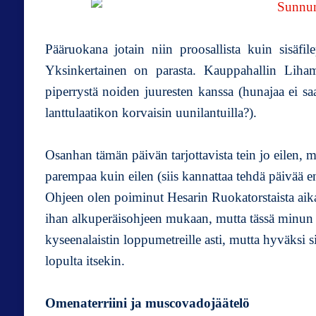
Pääruokana jotain niin proosallista kuin sisäfile
Yksinkertainen on parasta. Kauppahallin Lihames
piperrystä noiden juuresten kanssa (hunajaa ei sa
lanttulaatikon korvaisin uunilantuilla?).
Osanhan tämän päivän tarjottavista tein jo eilen, m
parempaa kuin eilen (siis kannattaa tehdä päivää e
Ohjeen olen poiminut Hesarin Ruokatorstaista aika
ihan alkuperäisohjeen mukaan, mutta tässä minun v
kyseenalaistin loppumetreille asti, mutta hyväksi s
lopulta itsekin.
Omenaterriini ja muscovadojäätelö