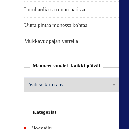
Lombardiassa ruoan parissa
Uutta pintaa monessa kohtaa
Mukkavuopajan varrella
Menneet vuodet, kaikki päivät
M
e
n
n
Kategoriat
e
Bloggailu