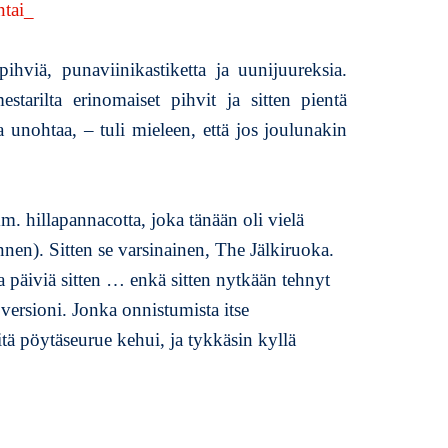
d
v
e
pihviä, punaviinikastiketta ja uunijuureksia.
n
tarilta erinomaiset pihvit ja sitten pientä
t
t
a unohtaa, – tuli mieleen, että jos joulunakin
i
j
a
s
m. hillapannacotta, joka tänään oli vielä
e
nnen). Sitten se varsinainen, The Jälkiruoka.
n
 päiviä sitten … enkä sitten nytkään tehnyt
p
ersioni. Jonka onnistumista itse
ä
i
itä pöytäseurue kehui, ja tykkäsin kyllä
v
ä
l
l
i