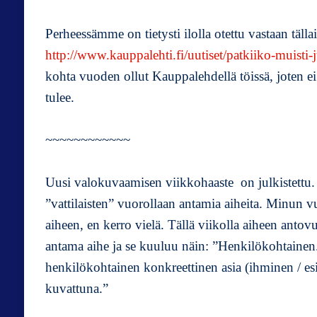
Perheessämme on tietysti ilolla otettu vastaan täll
http://www.kauppalehti.fi/uutiset/patkiiko-muis
kohta vuoden ollut Kauppalehdellä töissä, joten ei 
tulee.
~~~~~~~~~~~~
Uusi valokuvaamisen viikkohaaste on julkistettu
”vattilaisten” vuorollaan antamia aiheita. Minun v
aiheen, en kerro vielä. Tällä viikolla aiheen an
antama aihe ja se kuuluu näin: ”Henkilökohtainen. V
henkilökohtainen konkreettinen asia (ihminen / esine
kuvattuna.”