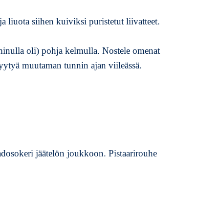
 liuota siihen kuiviksi puristetut liivatteet.
minulla oli) pohja kelmulla. Nostele omenat
yytyä muutaman tunnin ajan viileässä.
osokeri jäätelön joukkoon. Pistaarirouhe