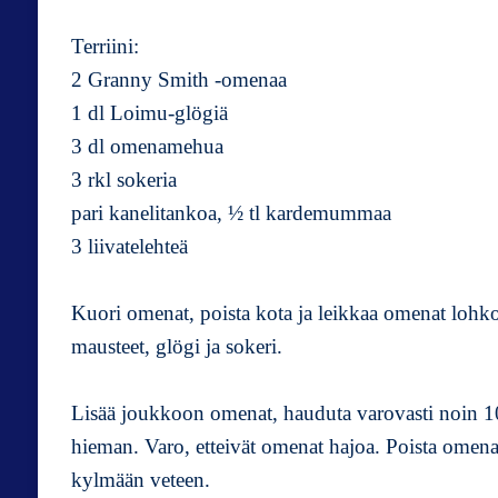
Terriini:
2 Granny Smith -omenaa
1 dl Loimu-glögiä
3 dl omenamehua
3 rkl sokeria
pari kanelitankoa, ½ tl kardemummaa
3 liivatelehteä
Kuori omenat, poista kota ja leikkaa omenat lohk
mausteet, glögi ja sokeri.
Lisää joukkoon omenat, hauduta varovasti noin 
hieman. Varo, etteivät omenat hajoa. Poista omenat 
kylmään veteen.