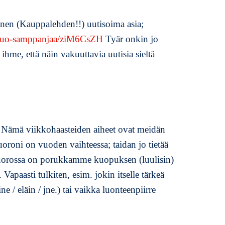
ainen (Kauppalehden!!) uutisoima asia;
ti-juo-samppanjaa/ziM6CsZH
Tyär onkin jo
ihme, että näin vakuuttavia uutisia sieltä
. Nämä viikkohaasteiden aiheet ovat meidän
uoroni on vuoden vaihteessa; taidan jo tietää
tovuorossa on porukkamme kuopuksen (luulisin)
apaasti tulkiten, esim. jokin itselle tärkeä
 / eläin / jne.) tai vaikka luonteenpiirre