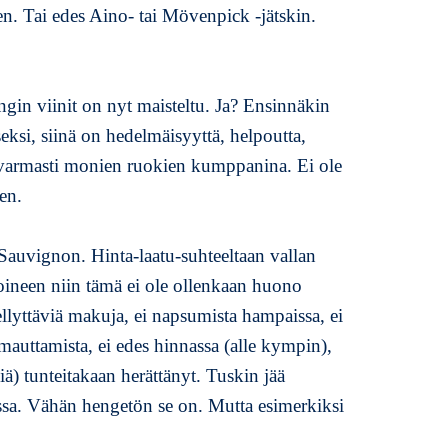
en. Tai edes Aino- tai Mövenpick -jätskin.
ngin viinit on nyt maisteltu. Ja? Ensinnäkin
ksi, siinä on hedelmäisyyttä, helpoutta,
ä varmasti monien ruokien kumppanina. Ei ole
en.
t Sauvignon. Hinta-laatu-suhteeltaan vallan
koineen niin tämä ei ole ollenkaan huono
llyttäviä makuja, ei napsumista hampaissa, ei
mauttamista, ei edes hinnassa (alle kympin),
ä) tunteitakaan herättänyt. Tuskin jää
ssa. Vähän hengetön se on. Mutta esimerkiksi