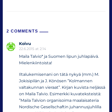
2 COMMENTS
Koivu
22.6.2015 at 2:14
Maila Talvio* ja Suomen lipun juhlapäivä.
Mielenkiintoista!
Iltalukemisenani on tätä nykyä (mm.) M.
Jokisipilän ja J. Könösen ”Kolmannen
valtakunnan vieraat”. Kirjan kuvista neljässä
on Maila Talvio. Esimerkki kuvateksteistä:
”Maila Talvion organisoima maalaisateria
Nordische Gesellschaftin juhannusjuhlilla