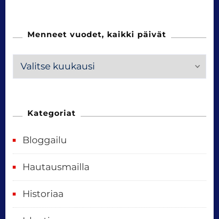
Menneet vuodet, kaikki päivät
M
e
n
n
Kategoriat
e
Bloggailu
e
t
Hautausmailla
v
Historiaa
u
o