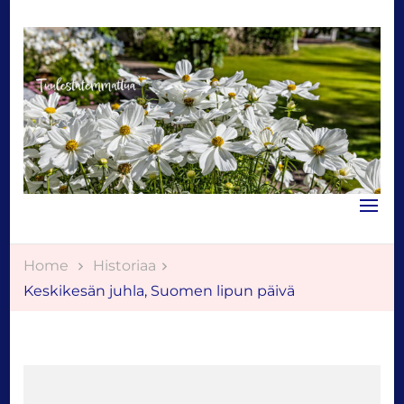
Tuulestatemmattua
Home
Historiaa
Keskikesän juhla, Suomen lipun päivä