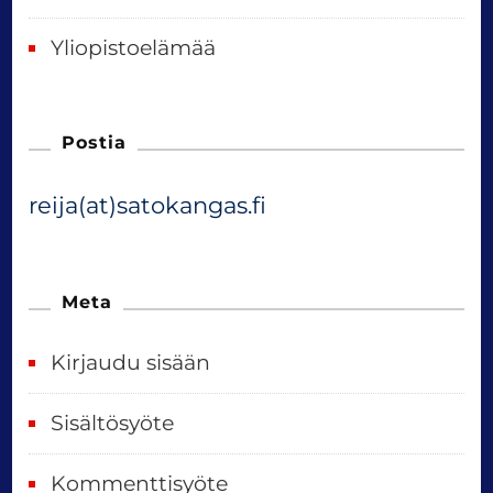
Yliopistoelämää
Postia
reija(at)satokangas.fi
Meta
Kirjaudu sisään
Sisältösyöte
Kommenttisyöte