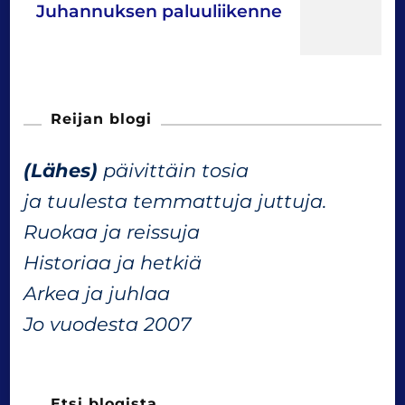
Juhannuksen paluuliikenne
t
N
Reijan blogi
a
(Lähes)
päivittäin tosia
v
ja tuulesta temmattuja juttuja.
Ruokaa ja reissuja
i
Historiaa ja hetkiä
g
Arkea ja juhlaa
Jo vuodesta 2007
a
Etsi blogista