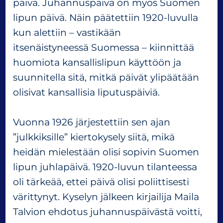
päivä. Juhannuspäivä on myös Suomen
,
lipun päivä. Näin päätettiin 1920-luvulla
S
kun alettiin – vastikään
u
o
itsenäistyneessä Suomessa – kiinnittää
m
huomiota kansallislipun käyttöön ja
e
suunnitella sitä, mitkä päivät ylipäätään
n
l
olisivat kansallisia liputuspäiviä.
i
p
Vuonna 1926 järjestettiin sen ajan
u
”julkkiksille” kiertokysely siitä, mikä
n
p
heidän mielestään olisi sopivin Suomen
ä
lipun juhlapäivä. 1920-luvun tilanteessa
i
oli tärkeää, ettei päivä olisi poliittisesti
v
ä
värittynyt. Kyselyn jälkeen kirjailija Maila
Talvion ehdotus juhannuspäivästä voitti,