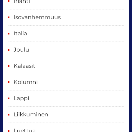
Irlanti
d
e
Isovanhemmuus
t
Italia
,
k
Joulu
a
i
Kalaasit
k
Kolumni
k
i
Lappi
p
Liikkuminen
ä
i
Luettua