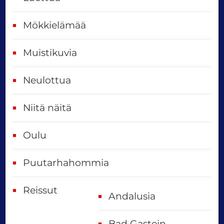
v
ä
Mökkielämää
t
Muistikuvia
Neulottua
Niitä näitä
Oulu
Puutarhahommia
Reissut
Andalusia
Bad Gastein