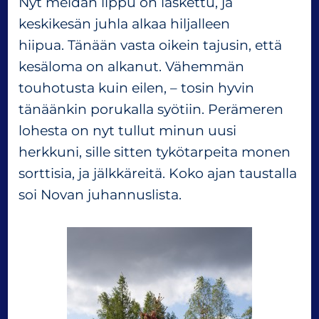
Nyt meidän lippu on laskettu, ja
keskikesän juhla alkaa hiljalleen
hiipua. Tänään vasta oikein tajusin, että
kesäloma on alkanut. Vähemmän
touhotusta kuin eilen, – tosin hyvin
tänäänkin porukalla syötiin. Perämeren
lohesta on nyt tullut minun uusi
herkkuni, sille sitten tykötarpeita monen
sorttisia, ja jälkkäreitä. Koko ajan taustalla
soi Novan juhannuslista.