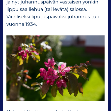
ja nyt juhannuspäivän vastaisen yönkin
lippu saa liehua (tai levätä) salossa.
Viralliseksi liputuspäiväksi juhannus tuli
vuonna 1934.