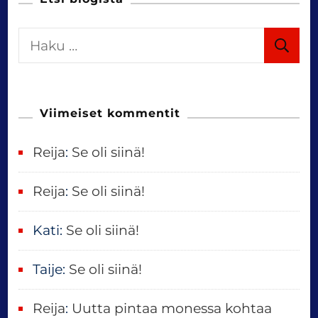
t
i
H
a
o
k
u
n
Viimeiset kommentit
:
Reija
:
Se oli siinä!
Reija
:
Se oli siinä!
Kati
:
Se oli siinä!
Taije
:
Se oli siinä!
Reija
:
Uutta pintaa monessa kohtaa