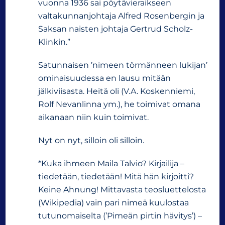
vuonna 1936 sai pöytävieraikseen
valtakunnanjohtaja Alfred Rosenbergin ja
Saksan naisten johtaja Gertrud Scholz-
Klinkin.”
Satunnaisen ’nimeen törmänneen lukijan’
ominaisuudessa en lausu mitään
jälkiviisasta. Heitä oli (V.A. Koskenniemi,
Rolf Nevanlinna ym.), he toimivat omana
aikanaan niin kuin toimivat.
Nyt on nyt, silloin oli silloin.
*Kuka ihmeen Maila Talvio? Kirjailija –
tiedetään, tiedetään! Mitä hän kirjoitti?
Keine Ahnung! Mittavasta teosluettelosta
(Wikipedia) vain pari nimeä kuulostaa
tutunomaiselta (’Pimeän pirtin hävitys’) –