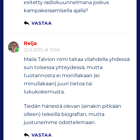
esitetty radiokuunnelmana joskus
kampakeraamisella ajalla?
VASTAA
Reija
22.6.2015 at 13:04
Maila Talvion nimi taitaa vilahdella yhdessä
sun toisessa yhteydessä, mutta
tuotannosta ei monillakaan (ei
minullakaan) juuri tietoa tai
lukukokemusta.
Tiedän hänestä olevan (ainakin pitkään
olleen) tekeillä biografian, mutta
juotunemme odottelemaan.
VASTAA