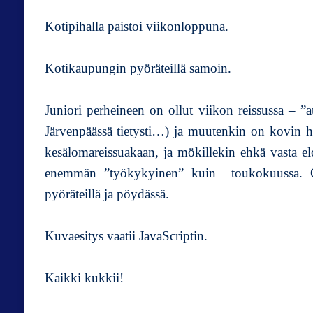
Kotipihalla paistoi viikonloppuna.
Kotikaupungin pyöräteillä samoin.
Juniori perheineen on ollut viikon reissussa – 
Järvenpäässä tietysti…) ja muutenkin on kovin hil
kesälomareissuakaan, ja mökillekin ehkä vasta e
enemmän ”työkykyinen” kuin toukokuussa. Ole
pyöräteillä ja pöydässä.
Kuvaesitys vaatii JavaScriptin.
Kaikki kukkii!