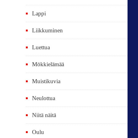
k
i
Lappi
p
Liikkuminen
ä
i
Luettua
v
ä
Mökkielämää
t
Muistikuvia
Neulottua
Niitä näitä
Oulu