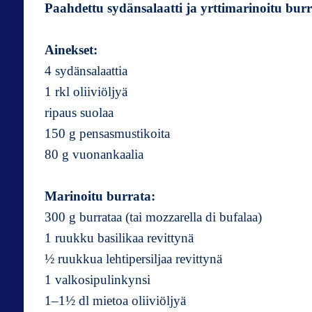
Paahdettu sydänsalaatti ja yrttimarinoitu bur
Ainekset:
4 sydänsalaattia
1 rkl oliiviöljyä
ripaus suolaa
150 g pensasmustikoita
80 g vuonankaalia
Marinoitu burrata:
300 g burrataa (tai mozzarella di bufalaa)
1 ruukku basilikaa revittynä
½ ruukkua lehtipersiljaa revittynä
1 valkosipulinkynsi
1–1½ dl mietoa oliiviöljyä