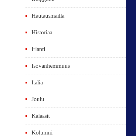
e
t
Hautausmailla
v
Historiaa
u
o
Irlanti
d
e
Isovanhemmuus
t
Italia
,
k
Joulu
a
i
Kalaasit
k
Kolumni