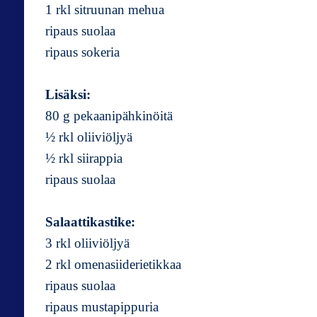
1 rkl sitruunan mehua
ripaus suolaa
ripaus sokeria
Lisäksi:
80 g pekaanipähkinöitä
½ rkl oliiviöljyä
½ rkl siirappia
ripaus suolaa
Salaattikastike:
3 rkl oliiviöljyä
2 rkl omenasiiderietikkaa
ripaus suolaa
ripaus mustapippuria