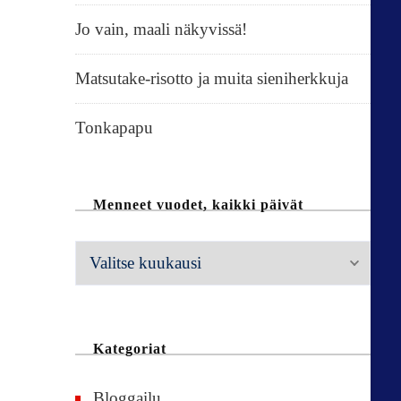
Jo vain, maali näkyvissä!
Matsutake-risotto ja muita sieniherkkuja
Tonkapapu
Menneet vuodet, kaikki päivät
M
e
n
n
Kategoriat
e
Bloggailu