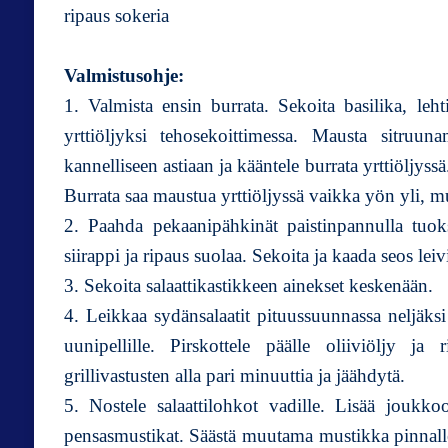
ripaus sokeria
Valmistusohje:
1. Valmista ensin burrata. Sekoita basilika, lehti
yrttiöljyksi tehosekoittimessa. Mausta sitruun
kannelliseen astiaan ja kääntele burrata yrttiöljyss
Burrata saa maustua yrttiöljyssä vaikka yön yli, mut
2. Paahda pekaanipähkinät paistinpannulla tuoks
siirappi ja ripaus suolaa. Sekoita ja kaada seos le
3. Sekoita salaattikastikkeen ainekset keskenään.
4. Leikkaa sydänsalaatit pituussuunnassa neljäksi 
uunipellille. Pirskottele päälle oliiviöljy ja
grillivastusten alla pari minuuttia ja jäähdytä.
5. Nostele salaattilohkot vadille. Lisää joukk
pensasmustikat. Säästä muutama mustikka pinnalle 