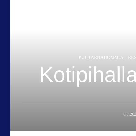
PUUTARHAHOMMIA
RE
Kotipihall
6.7.20