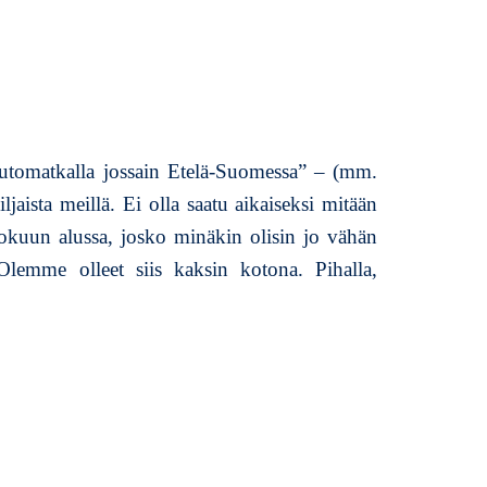
t
i
p
i
h
a
”automatkalla jossain Etelä-Suomessa” – (mm.
l
l
jaista meillä. Ei olla saatu aikaiseksi mitään
a
lokuun alussa, josko minäkin olisin jo vähän
v
mme olleet siis kaksin kotona. Pihalla,
i
i
k
o
n
l
o
p
p