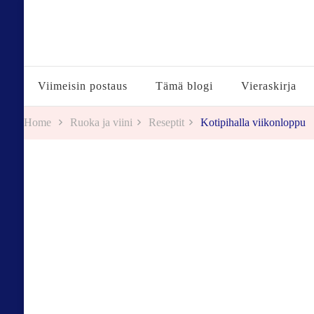
Tuulestatemmattua
Viimeisin postaus
Tämä blogi
Vieraskirja
Home
Ruoka ja viini
Reseptit
Kotipihalla viikonloppu