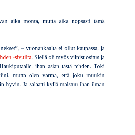
.
u
evan aika monta, mutta aika nopsasti tämä
kset”, – vuonankaalta ei ollut kaupassa, ja
ehden -sivuilta
. Siellä oli myös viinisuositus ja
 Haukiputaalle, ihan asian tästä tehden. Toki
ini, mutta olen varma, että joku muukin
n hyvin. Ja salaatti kyllä maistuu ihan ilman