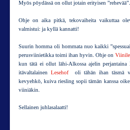
Myös pöydässä on ollut jotain erityisen ”rehevää”
Ohje on aika pitkä, tekovaiheita vaikuttaa ol
valmistui: ja kyllä kannatti!
Suurin homma oli hommata nuo kaikki ”spessuaine
perusviinietikka toimi ihan hyvin. Ohje on
Viinil
kun tätä ei ollut lähi-Alkossa ajelin perjantaina
itävaltalainen
Lesehof
oli tähän ihan täsmä vi
kevyehkö, kuiva riesling sopii tämän kanssa oikei
viiniäkin.
Sellainen juhlasalaatti!