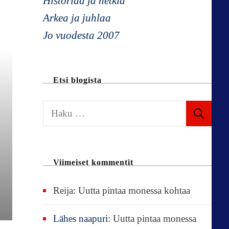
Historiaa ja hetkiä
Arkea ja juhlaa
Jo vuodesta 2007
Etsi blogista
H
a
k
u
Viimeiset kommentit
:
Reija
:
Uutta pintaa monessa kohtaa
Lähes naapuri
:
Uutta pintaa monessa