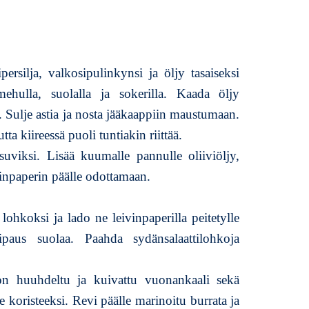
persilja, valkosipulinkynsi ja öljy tasaiseksi
amehulla, suolalla ja sokerilla. Kaada öljy
ä. Sulje astia ja nosta jääkaappiin maustumaan.
ta kiireessä puoli tuntiakin riittää.
uviksi. Lisää kuumalle pannulle oliiviöljy,
ivinpaperin päälle odottamaan.
lohkoksi ja lado ne leivinpaperilla peitetylle
 ripaus suolaa. Paahda sydänsalaattilohkoja
oon huuhdeltu ja kuivattu vuonankaali sekä
koristeeksi. Revi päälle marinoitu burrata ja