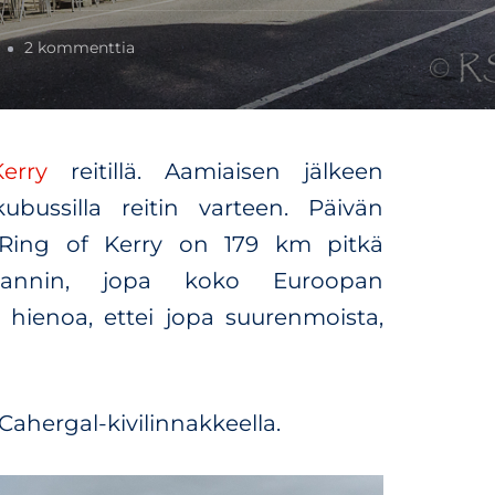
a
2 kommenttia
r
t
i
k
erry
reitillä. Aamiaisen jälkeen
k
e
ussilla reitin varteen. Päivän
l
a. Ring of Kerry on 179 km pitkä
i
i
Irlannin, jopa koko Euroopan
n
 hienoa, ettei jopa suurenmoista,
R
i
n
g
ahergal-kivilinnakkeella.
o
f
K