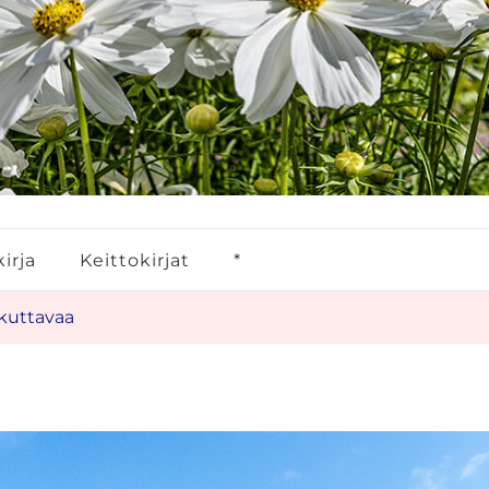
irja
Keittokirjat
*
ikuttavaa