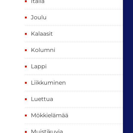
Italia
,
k
Joulu
a
i
Kalaasit
k
Kolumni
k
i
Lappi
p
Liikkuminen
ä
i
Luettua
v
ä
Mökkielämää
t
Muistikuvia