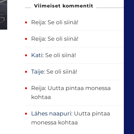
u
Viimeiset kommentit
:
Reija
:
Se oli siinä!
Reija
:
Se oli siinä!
Kati
:
Se oli siinä!
Taije
:
Se oli siinä!
Reija
:
Uutta pintaa monessa
kohtaa
Lähes naapuri
:
Uutta pintaa
monessa kohtaa