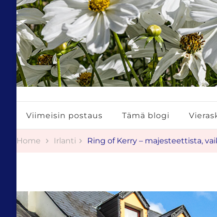
Tuulestatemmattua
Viimeisin postaus
Tämä blogi
Vierask
Home
Irlanti
Ring of Kerry – majesteettista, va