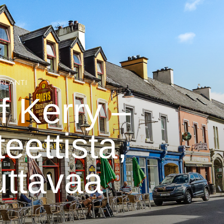
IRLANTI
f Kerry –
eettista,
uttavaa