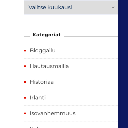
M
e
n
n
Kategoriat
e
Bloggailu
e
t
Hautausmailla
v
Historiaa
u
o
Irlanti
d
e
Isovanhemmuus
t