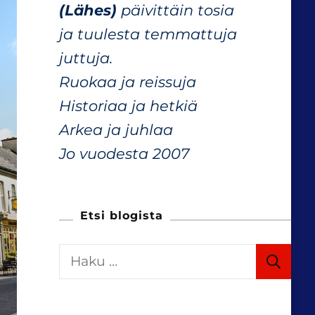
(Lähes)
päivittäin tosia
ja tuulesta temmattuja
juttuja.
Ruokaa ja reissuja
Historiaa ja hetkiä
Arkea ja juhlaa
Jo vuodesta 2007
Etsi blogista
H
a
k