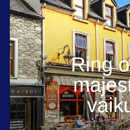
Ring o
majest
vaik