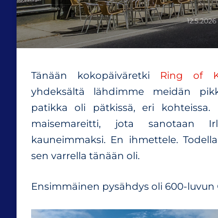
12.5.2026
Tänään kokopäiväretki
Ring of K
yhdeksältä lähdimme meidän pikkub
patikka oli pätkissä, eri kohteiss
maisemareitti, jota sanotaan 
kauneimmaksi. En ihmettele. Todella
sen varrella tänään oli.
Ensimmäinen pysähdys oli 600-luvun C