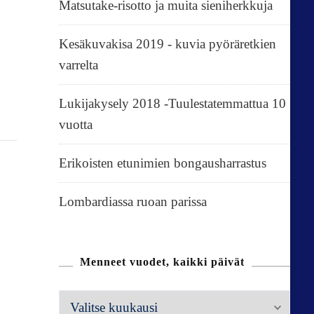
Matsutake-risotto ja muita sieniherkkuja
Kesäkuvakisa 2019 - kuvia pyöräretkien
varrelta
Lukijakysely 2018 -Tuulestatemmattua 10
vuotta
Erikoisten etunimien bongausharrastus
Lombardiassa ruoan parissa
Menneet vuodet, kaikki päivät
M