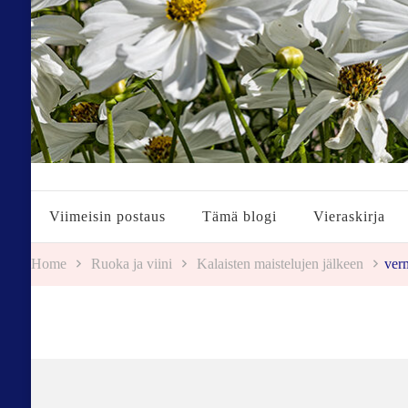
Tuulestatemmattua
Viimeisin postaus
Tämä blogi
Vieraskirja
Home
Ruoka ja viini
Kalaisten maistelujen jälkeen
ver