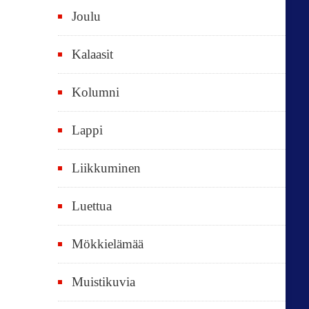
k
Joulu
a
i
Kalaasit
k
Kolumni
k
i
Lappi
p
Liikkuminen
ä
i
Luettua
v
ä
Mökkielämää
t
Muistikuvia