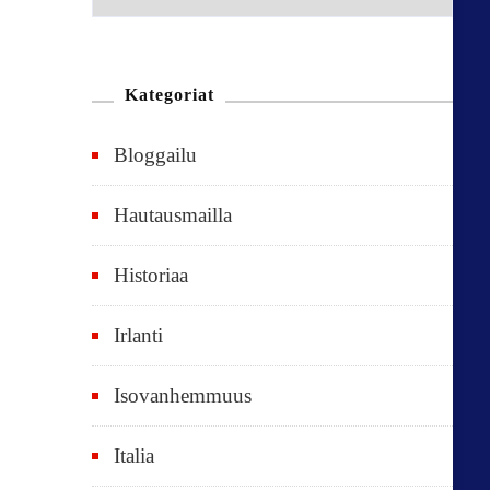
e
n
n
Kategoriat
e
Bloggailu
e
t
Hautausmailla
v
Historiaa
u
o
Irlanti
d
e
Isovanhemmuus
t
Italia
,