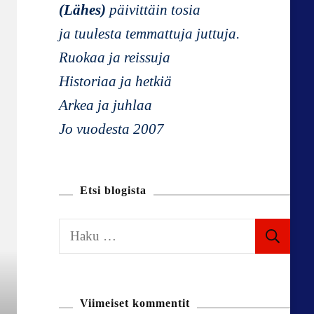
(Lähes)
päivittäin tosia
ja tuulesta temmattuja juttuja.
Ruokaa ja reissuja
Historiaa ja hetkiä
Arkea ja juhlaa
Jo vuodesta 2007
Etsi blogista
H
a
k
u
Viimeiset kommentit