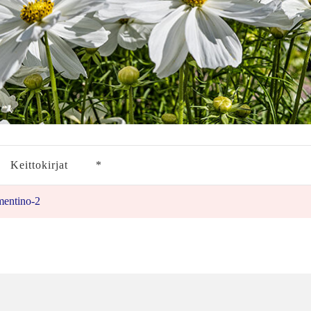
Keittokirjat
*
mentino-2