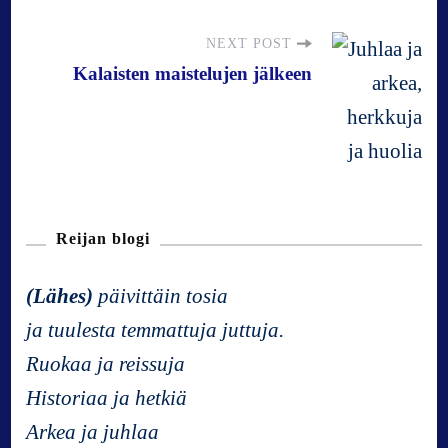
s
NEXT POST
t
Kalaisten maistelujen jälkeen
N
a
v
Reijan blogi
i
(Lähes)
päivittäin tosia
ja tuulesta temmattuja juttuja.
g
Ruokaa ja reissuja
a
Historiaa ja hetkiä
Arkea ja juhlaa