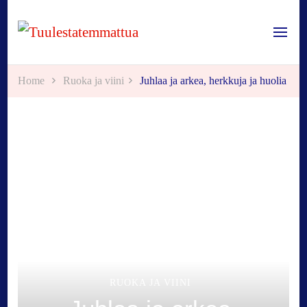
Tuulestatemmattua
Home
Ruoka ja viini
Juhlaa ja arkea, herkkuja ja huolia
RUOKA JA VIINI