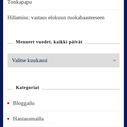
Tonkapapu
Hillamisu: vastaus elokuun ruokahaasteeseen
Menneet vuodet, kaikki päivät
M
e
n
n
Kategoriat
e
Bloggailu
e
t
Hautausmailla
v