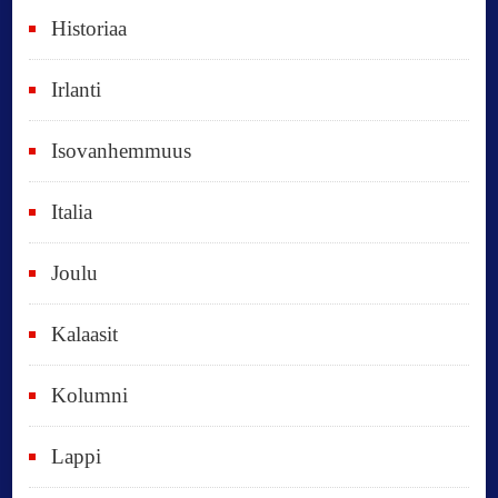
Historiaa
u
o
Irlanti
d
e
Isovanhemmuus
t
Italia
,
k
Joulu
a
i
Kalaasit
k
Kolumni
k
i
Lappi
p