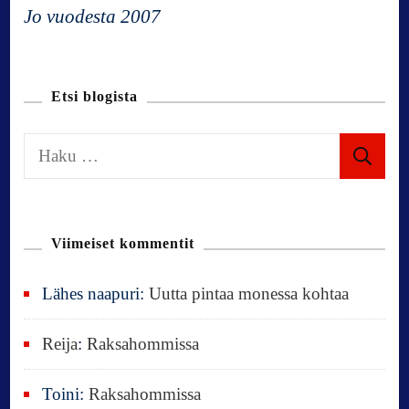
t
Jo vuodesta 2007
i
Etsi blogista
o
H
n
a
k
u
Viimeiset kommentit
:
Lähes naapuri
:
Uutta pintaa monessa kohtaa
Reija
:
Raksahommissa
Toini
:
Raksahommissa