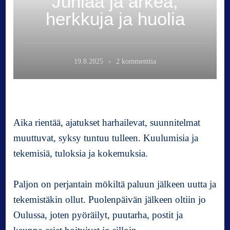
Juhlaa ja arkea,
herkkuja ja huolia
a
19.8.2025
2 kommenttia
r
t
i
k
k
Aika rientää, ajatukset harhailevat, suunnitelmat
e
muuttuvat, syksy tuntuu tulleen. Kuulumisia ja
l
tekemisiä, tuloksia ja kokemuksia.
i
i
n
Paljon on perjantain mökiltä paluun jälkeen uutta ja
J
tekemistäkin ollut. Puolenpäivän jälkeen oltiin jo
u
Oulussa, joten pyöräilyt, puutarha, postit ja
h
l