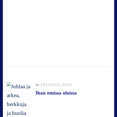
P
PREVIOUS POST
Ihan omissa oloissa
o