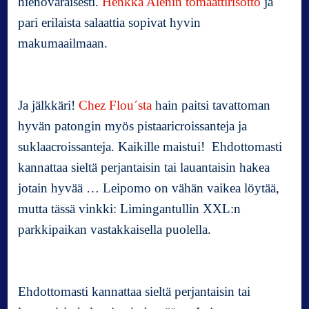
hienovaraisesti.
Henkka Alenin tomaattirisotto
ja
a
h
pari erilaista salaattia sopivat hyvin
u
makumaailmaan.
o
l
i
a
Ja jälkkäri!
Chez Flou´sta
hain paitsi tavattoman
hyvän patongin myös pistaaricroissanteja ja
suklaacroissanteja. Kaikille maistui! Ehdottomasti
kannattaa sieltä perjantaisin tai lauantaisin hakea
jotain hyvää … Leipomo on vähän vaikea löytää,
mutta tässä vinkki: Limingantullin XXL:n
parkkipaikan vastakkaisella puolella.
Ehdottomasti kannattaa sieltä perjantaisin tai