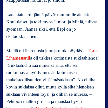
kauppa-asiat hoituivat jo silloin.
a
a
Lauantaina oli jännä päivä: mummille ainakin.
j
a
Koululaiset, ja toki myös Juniori ja Miniä, tulivat
a
syömään. Jännää siksi, että Eepi on jo
r
ekaluokkalainen!
k
e
a
Meillä oli ihan uusia juttuja ruokapöydässä:
Torin
,
Lihamestarill
a oli tiskissä kotimaista suklaahiehoa!
h
”Suklaahieho saa nimensä siitä, että sen
e
r
ruokinnassa hyödynnetään kotimaisen
k
makeisteollisuuden ylijäämäsuklaata”. No ei liha
k
kovin suklaista ollut, mutta kyllä siitä hienoisen
u
j
suklaan vivahteen löysi, ja olihan se mureaa, –
a
Pehtoori malttoi grillata ja maustaa hyvin
j