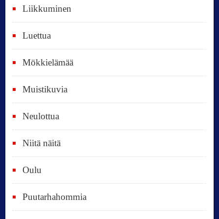
Liikkuminen
ä
i
Luettua
v
ä
Mökkielämää
t
Muistikuvia
Neulottua
Niitä näitä
Oulu
Puutarhahommia