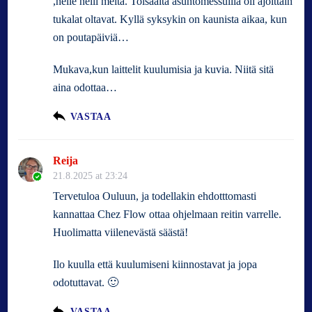
,helle helli meitä. Toisaalta asuntomessuilla oli ajoittain
tukalat oltavat. Kyllä syksykin on kaunista aikaa, kun
on poutapäiviä…
Mukava,kun laittelit kuulumisia ja kuvia. Niitä sitä
aina odottaa…
VASTAA
Reija
21.8.2025 at 23:24
Tervetuloa Ouluun, ja todellakin ehdotttomasti
kannattaa Chez Flow ottaa ohjelmaan reitin varrelle.
Huolimatta viilenevästä säästä!
Ilo kuulla että kuulumiseni kiinnostavat ja jopa
odotuttavat. 🙂
VASTAA