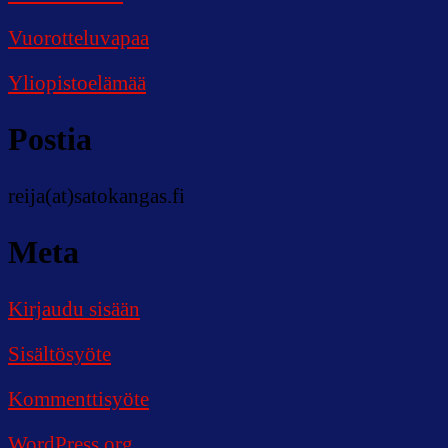
Vuorotteluvapaa
Yliopistoelämää
Postia
reija(at)satokangas.fi
Meta
Kirjaudu sisään
Sisältösyöte
Kommenttisyöte
WordPress.org