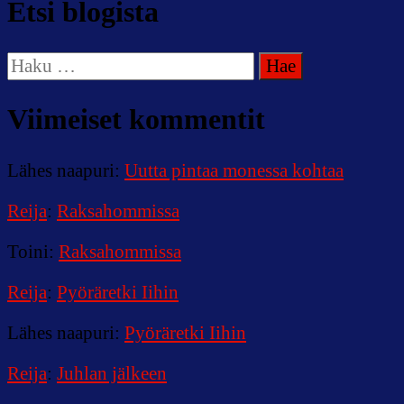
Etsi blogista
Haku:
Viimeiset kommentit
Lähes naapuri
:
Uutta pintaa monessa kohtaa
Reija
:
Raksahommissa
Toini
:
Raksahommissa
Reija
:
Pyöräretki Iihin
Lähes naapuri
:
Pyöräretki Iihin
Reija
:
Juhlan jälkeen