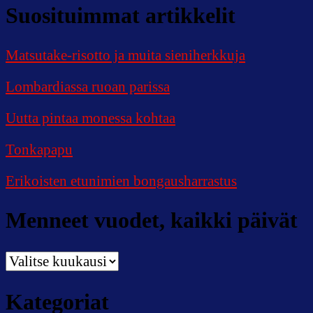
Suosituimmat artikkelit
Matsutake-risotto ja muita sieniherkkuja
Lombardiassa ruoan parissa
Uutta pintaa monessa kohtaa
Tonkapapu
Erikoisten etunimien bongausharrastus
Menneet vuodet, kaikki päivät
Menneet
vuodet,
kaikki
Kategoriat
päivät