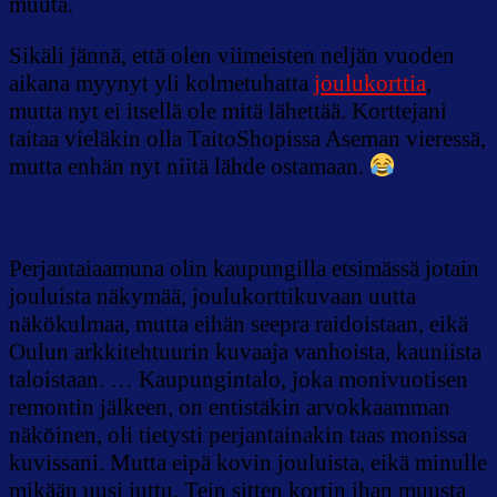
muuta.
Sikäli jännä, että olen viimeisten neljän vuoden
aikana myynyt yli kolmetuhatta
joulukorttia
,
mutta nyt ei itsellä ole mitä lähettää. Korttejani
taitaa vieläkin olla TaitoShopissa Aseman vieressä,
mutta enhän nyt niitä lähde ostamaan.
Perjantaiaamuna olin kaupungilla etsimässä jotain
jouluista näkymää, joulukorttikuvaan uutta
näkökulmaa, mutta eihän seepra raidoistaan, eikä
Oulun arkkitehtuurin kuvaaja vanhoista, kauniista
taloistaan. … Kaupungintalo, joka monivuotisen
remontin jälkeen, on entistäkin arvokkaamman
näköinen, oli tietysti perjantainakin taas monissa
kuvissani. Mutta eipä kovin jouluista, eikä minulle
mikään uusi juttu. Tein sitten kortin ihan muusta