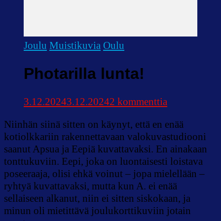
Joulu
Muistikuvia
Oulu
Photarilla lunta!
artikkeliin
3.12.2024
3.12.2024
2 kommenttia
Photarilla
Niinhän siinä sitten on käynyt, että en enää
lunta!
kotiolkkariin rakennettavaan valokuvastudiooni
saanut Apsua ja Eepiä kuvattavaksi. En ainakaan
tonttukuviin. Eepi, joka on luontaisesti loistava
poseeraaja, olisi ehkä voinut – jopa mielellään –
ryhtyä kuvattavaksi, mutta kun A. ei enää
sellaiseen alkanut, niin ei sitten siskokaan, ja
minun oli mietittävä joulukorttikuviin jotain