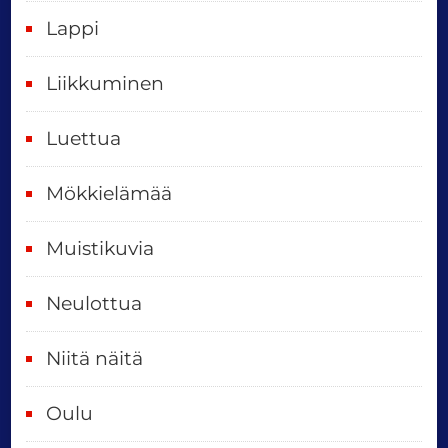
i
Lappi
p
Liikkuminen
ä
i
Luettua
v
ä
Mökkielämää
t
Muistikuvia
Neulottua
Niitä näitä
Oulu