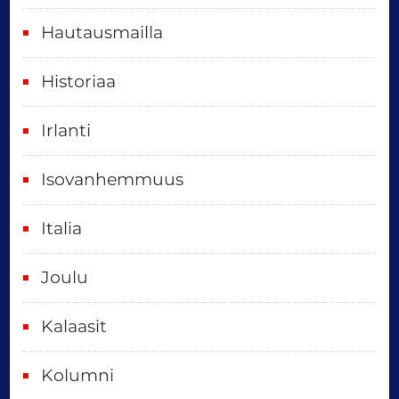
t
Hautausmailla
v
Historiaa
u
o
Irlanti
d
e
Isovanhemmuus
t
Italia
,
k
Joulu
a
i
Kalaasit
k
Kolumni
k