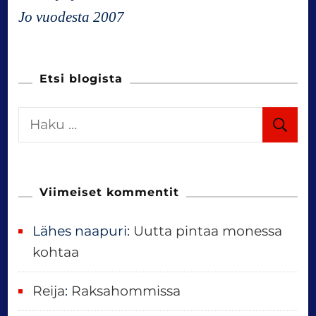
Jo vuodesta 2007
Etsi blogista
H
a
k
u
Viimeiset kommentit
:
Lähes naapuri
:
Uutta pintaa monessa
kohtaa
Reija
:
Raksahommissa