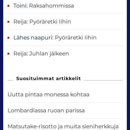
Toini
:
Raksahommissa
Reija
:
Pyöräretki Iihin
Lähes naapuri
:
Pyöräretki Iihin
Reija
:
Juhlan jälkeen
Suosituimmat artikkelit
Uutta pintaa monessa kohtaa
Lombardiassa ruoan parissa
Matsutake-risotto ja muita sieniherkkuja