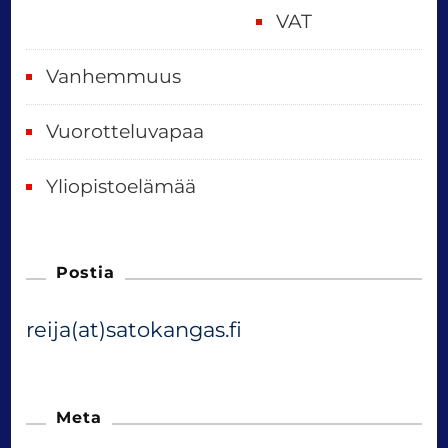
VAT
Vanhemmuus
Vuorotteluvapaa
Yliopistoelämää
Postia
reija(at)satokangas.fi
Meta