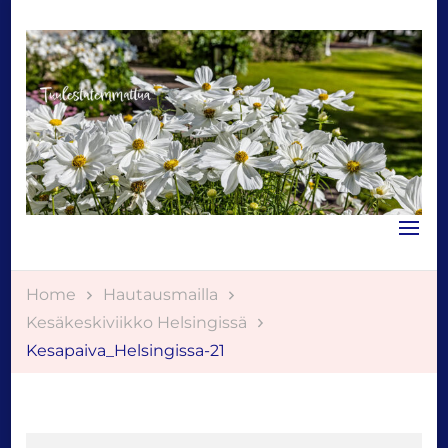
Tuulestatemmattua
Home
Hautausmailla
Kesäkeskiviikko Helsingissä
Kesapaiva_Helsingissa-21