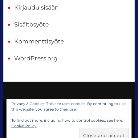
Kirjaudu sisään
Sisältösyöte
Kommenttisyöte
WordPress.org
Privacy & Cookies: This site uses cookies. By continuing to use
this website, you agree to their use.
© Copyright 2023 Reija Satokangas. All
Rights Reserved.
Blossom Travel Pro |
To find out more, including how to control cookies, see here:
Cookie Policy
Developed By
Blossom Themes
.
Powered