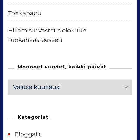
Tonkapapu
Hillamisu: vastaus elokuun
ruokahaasteeseen
Menneet vuodet, kaikki päivät
M
e
n
n
Kategoriat
e
Bloggailu
e