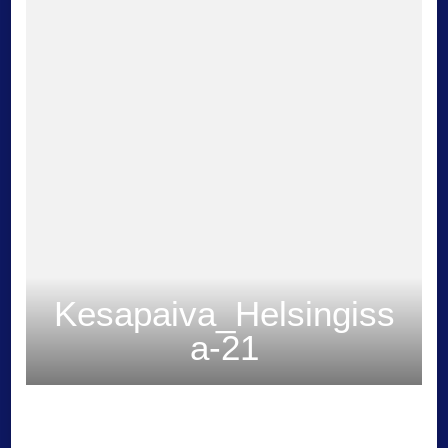
Kesapaiva_Helsingiss
a-21