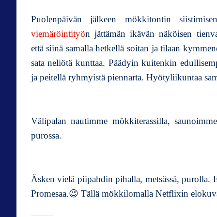
Puolenpäivän jälkeen mökkitontin siistimis
viemäröintityö
n jättämän ikävän näköisen tienva
että siinä samalla hetkellä soitan ja tilaan kymm
sata neliötä kunttaa. Päädyin kuitenkin edullisem
ja peitellä ryhmyistä piennarta. Hyötyliikuntaa sa
Välipalan nautimme mökkiterassilla, saunoimme
purossa.
Äsken vielä piipahdin pihalla, metsässä, purolla. 
Promesaa.😉 Tällä mökkilomalla Netflixin elokuvat