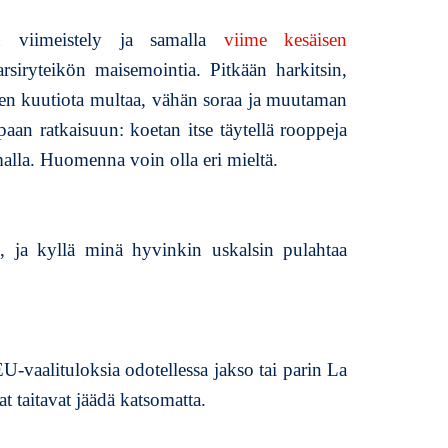
i
i
en viimeistely ja samalla
viime kesäisen
h
rsiryteikön maisemointia. Pitkään harkitsin,
a
enen kuutiota multaa, vähän soraa ja muutaman
n
m
paan ratkaisuun: koetan itse täytellä rooppeja
e
malla. Huomenna voin olla eri mieltä.
t
s
ä
s
, ja kyllä minä hyvinkin uskalsin pulahtaa
s
ä
EU-vaalituloksia odotellessa jakso tai parin La
 taitavat jäädä katsomatta.