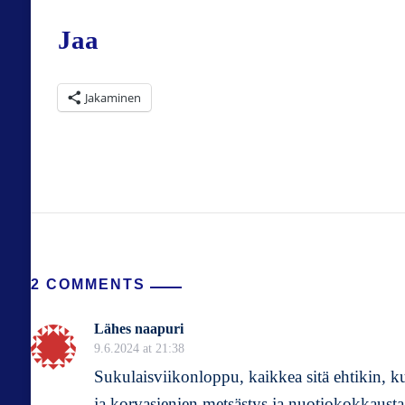
Jaa
Jakaminen
2 COMMENTS
Lähes naapuri
9.6.2024 at 21:38
Sukulaisviikonloppu, kaikkea sitä ehtikin, k
ja korvasienien metsästys ja nuotiokokkausta,