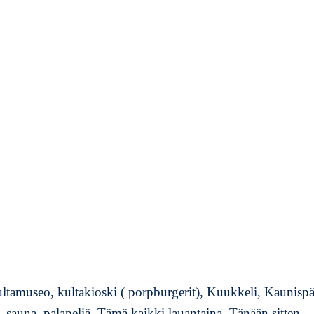
ultamuseo, kultakioski ( porpburgerit), Kuukkeli, Kaunisp
 sauna, palapeliä. Tämä kaikki lauantaina. Tänään sitten