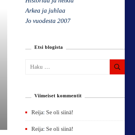
Historiaa ja hetkiä
Arkea ja juhlaa
Jo vuodesta 2007
Etsi blogista
H
a
k
u
Viimeiset kommentit
:
Reija
:
Se oli siinä!
Reija
:
Se oli siinä!