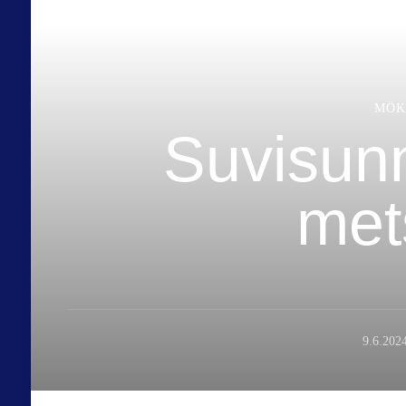
MÖK
Suvisunn
met
9.6.202