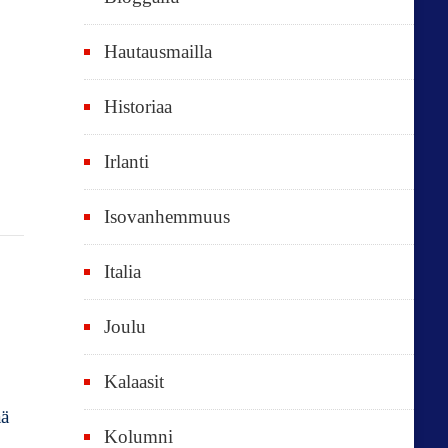
e
t
Hautausmailla
v
Historiaa
u
o
Irlanti
d
e
Isovanhemmuus
t
Italia
,
k
Joulu
a
i
Kalaasit
k
ää
Kolumni