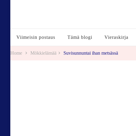
Tuulestatemmattua
Viimeisin postaus
Tämä blogi
Vieraskirja
Home
Mökkielämää
Suvisunnuntai ihan metsässä