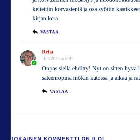
keitettiin korvasieniä ja osa syötiin kastikk
kirjan kera.
VASTAA
Reija
10.6.2024 at 9:01
Onpas siellä ehditty! Nyt on sitten hyvä
sateenropina mökin katossa ja aikaa ja r
VASTAA
JOKAINEN KOMMENTTI ON ILO!