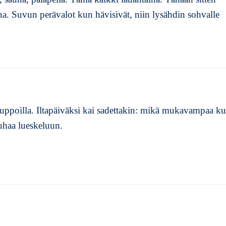
eena. Suvun perävalot kun hävisivät, niin lysähdin sohvalle
 luppoilla. Iltapäiväksi kai sadettakin: mikä mukavampaa ku
auhaa lueskeluun.