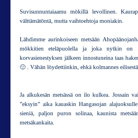
Suvisunnuntaiaamu mökillä levollinen. Kaurap
välttämätöntä, mutta vaihtoehtoja moniakin.
Lähdimme aurinkoiseen metsään Ahopäänojanhaa
mökkitien eteläpuolella ja joka nytkin on 
korvasienestyksen jälkeen innostuneina taas hake
🙂 . Vähän löydettiinkin, ehkä kolmannes eilisestä
Ja alkukesän metsässä on ilo kulkea. Jossain v
”eksyin” aika kauaskin Hangasojan alajuoksull
sieniä, paljon puron solinaa, kaunista metsää
metsäkankaita.