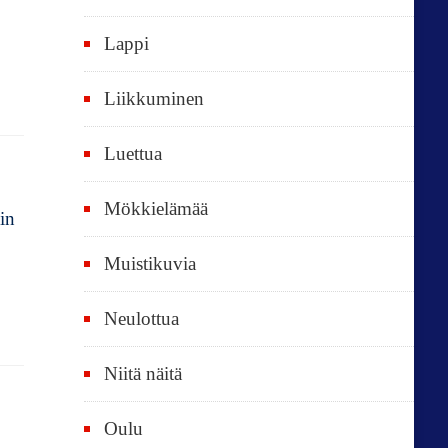
k
i
Lappi
p
Liikkuminen
ä
i
Luettua
v
ä
Mökkielämää
in
t
Muistikuvia
Neulottua
Niitä näitä
Oulu