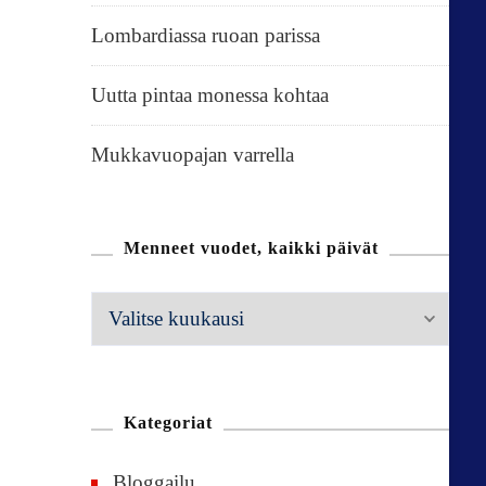
Lombardiassa ruoan parissa
Uutta pintaa monessa kohtaa
Mukkavuopajan varrella
Menneet vuodet, kaikki päivät
M
e
n
n
Kategoriat
e
Bloggailu