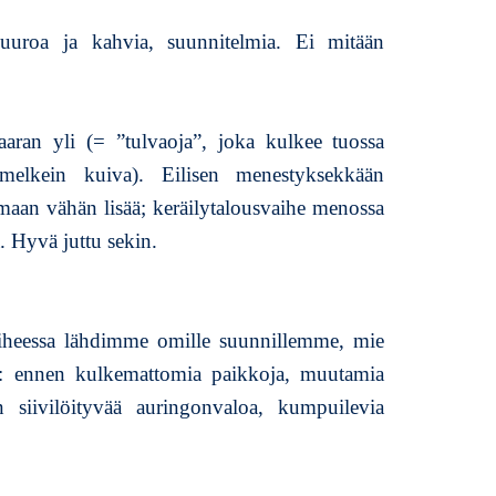
k
uuroa ja kahvia, suunnitelmia. Ei mitään
k
e
l
i
ran yli (= ”tulvaoja”, joka kulkee tuossa
i
melkein kuiva). Eilisen menestyksekkään
n
S
maan vähän lisää; keräilytalousvaihe menossa
u
. Hyvä juttu sekin.
v
i
s
u
aiheessa lähdimme omille suunnillemme, mie
n
e: ennen kulkemattomia paikkoja, muutamia
n
u
n siivilöityvää auringonvaloa, kumpuilevia
n
t
a