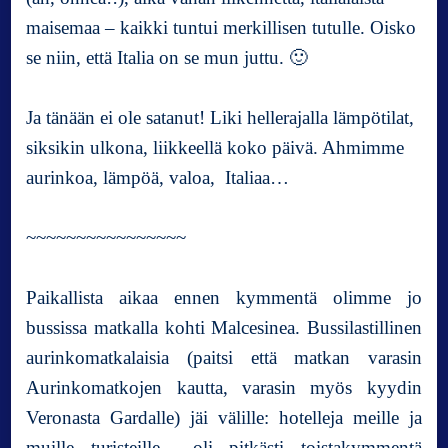
maisemaa – kaikki tuntui merkillisen tutulle. Oisko
se niin, että Italia on se mun juttu. 🙂
Ja tänään ei ole satanut! Liki hellerajalla lämpötilat,
siksikin ulkona, liikkeellä koko päivä. Ahmimme
aurinkoa, lämpöä, valoa, Italiaa…
~~~~~~~~~~~~~~~~
Paikallista aikaa ennen kymmentä olimme jo
bussissa matkalla kohti Malcesinea. Bussilastillinen
aurinkomatkalaisia (paitsi että matkan varasin
Aurinkomatkojen kautta, varasin myös kyydin
Veronasta Gardalle) jäi välille: hotelleja meille ja
muille turisteille oli pitkästi toistakymmentä