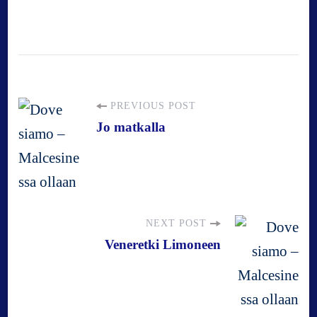
P
PREVIOUS POST
Jo matkalla
o
s
NEXT POST
t
Veneretki Limoneen
N