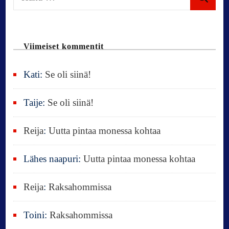
n
a
k
u
Viimeiset kommentit
:
Kati
:
Se oli siinä!
Taije
:
Se oli siinä!
Reija
:
Uutta pintaa monessa kohtaa
Lähes naapuri
:
Uutta pintaa monessa kohtaa
Reija
:
Raksahommissa
Toini
:
Raksahommissa