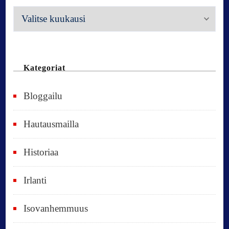
M
e
n
n
Kategoriat
e
Bloggailu
e
t
Hautausmailla
v
Historiaa
u
o
Irlanti
d
e
Isovanhemmuus
t