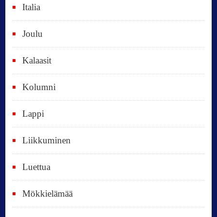
Italia
,
k
Joulu
a
i
Kalaasit
k
Kolumni
k
i
Lappi
p
Liikkuminen
ä
i
Luettua
v
ä
Mökkielämää
t