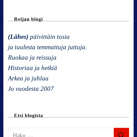
a
v
Reijan blogi
i
(Lähes)
päivittäin tosia
ja tuulesta temmattuja juttuja.
g
Ruokaa ja reissuja
a
Historiaa ja hetkiä
Arkea ja juhlaa
t
Jo vuodesta 2007
i
Etsi blogista
o
H