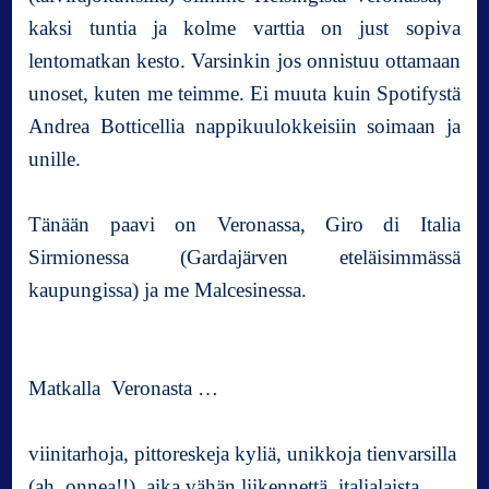
kaksi tuntia ja kolme varttia on just sopiva
s
i
lentomatkan kesto. Varsinkin jos onnistuu ottamaan
n
unoset, kuten me teimme. Ei muuta kuin Spotifystä
e
Andrea Botticellia nappikuulokkeisiin soimaan ja
s
s
unille.
a
o
Tänään paavi on Veronassa, Giro di Italia
l
l
Sirmionessa (Gardajärven eteläisimmässä
a
kaupungissa) ja me Malcesinessa.
a
n
Matkalla Veronasta …
viinitarhoja, pittoreskeja kyliä, unikkoja tienvarsilla
(ah, onnea!!), aika vähän liikennettä, italialaista