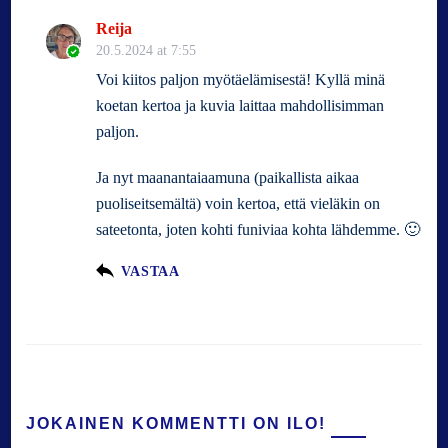
Reija
20.5.2024 at 7:55
Voi kiitos paljon myötäelämisestä! Kyllä minä
koetan kertoa ja kuvia laittaa mahdollisimman
paljon.
Ja nyt maanantaiaamuna (paikallista aikaa
puoliseitsemältä) voin kertoa, että vieläkin on
sateetonta, joten kohti funiviaa kohta lähdemme. 🙂
VASTAA
JOKAINEN KOMMENTTI ON ILO!