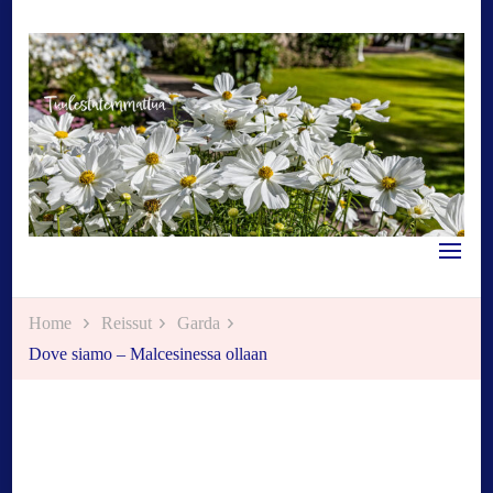
Tuulestatemmattua
Home
Reissut
Garda
Dove siamo – Malcesinessa ollaan