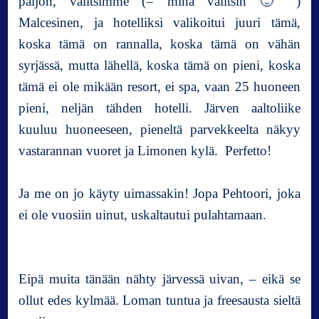
paljon, valitsimme (= minä valitsin 🙂 )
Malcesinen, ja hotelliksi valikoitui juuri tämä,
koska tämä on rannalla, koska tämä on vähän
syrjässä, mutta lähellä, koska tämä on pieni, koska
tämä ei ole mikään resort, ei spa, vaan 25 huoneen
pieni, neljän tähden hotelli. Järven aaltoliike
kuuluu huoneeseen, pieneltä parvekkeelta näkyy
vastarannan vuoret ja Limonen kylä. Perfetto!
Ja me on jo käyty uimassakin! Jopa Pehtoori, joka
ei ole vuosiin uinut, uskaltautui pulahtamaan.
Eipä muita tänään nähty järvessä uivan, – eikä se
ollut edes kylmää. Loman tuntua ja freesausta sieltä