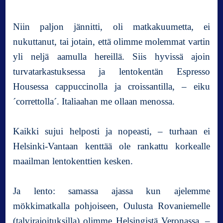
e
l
Niin paljon jännitti, oli matkakuumetta, ei
i
i
nukuttanut, tai jotain, että olimme molemmat vartin
n
yli neljä aamulla hereillä. Siis hyvissä ajoin
D
turvatarkastuksessa ja lentokentän Espresso
o
Housessa cappuccinolla ja croissantilla, – eiku
v
e
´correttolla´. Italiaahan me ollaan menossa.
s
i
Kaikki sujui helposti ja nopeasti, – turhaan ei
a
m
Helsinki-Vantaan kenttää ole rankattu korkealle
o
maailman lentokenttien kesken.
–
M
a
Ja lento: samassa ajassa kun ajelemme
l
mökkimatkalla pohjoiseen, Oulusta Rovaniemelle
c
(talvirajoituksilla) olimme Helsingistä Veronassa, –
e