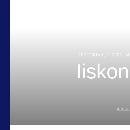
HISTORIAA
LAPPI
M
Iisko
8.10.20