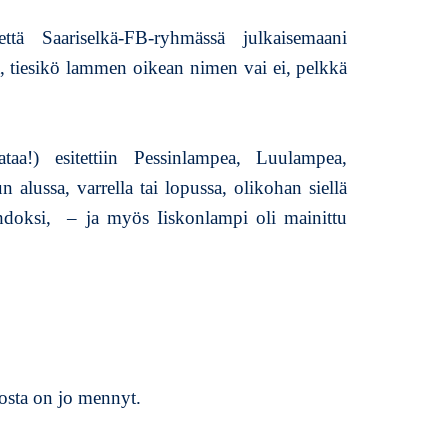
s
tä Saariselkä-FB-ryhmässä julkaisemaani
k
liä, tiesikö lammen oikean nimen vai ei, pelkkä
o
n
l
o
ataa!) esitettiin Pessinlampea, Luulampea,
m
p
lussa, varrella tai lopussa, olikohan siellä
o
hdoksi, – ja myös Iiskonlampi oli mainittu
l
o
tosta on jo mennyt.