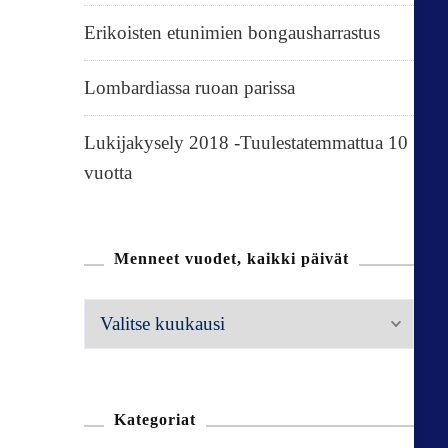
Erikoisten etunimien bongausharrastus
Lombardiassa ruoan parissa
Lukijakysely 2018 -Tuulestatemmattua 10
vuotta
Menneet vuodet, kaikki päivät
M
e
n
n
Kategoriat