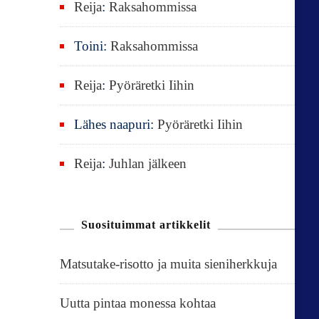
Reija
:
Raksahommissa
Toini
:
Raksahommissa
Reija
:
Pyöräretki Iihin
Lähes naapuri
:
Pyöräretki Iihin
Reija
:
Juhlan jälkeen
Suosituimmat artikkelit
Matsutake-risotto ja muita sieniherkkuja
Uutta pintaa monessa kohtaa