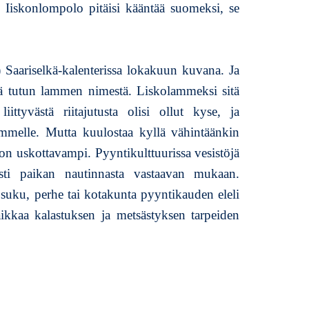
 Iiskonlompolo pitäisi kääntää suomeksi, se
aariselkä-kalenterissa lokakuun kuvana. Ja
vää tutun lammen nimestä. Liskolammeksi sitä
iittyvästä riitajutusta olisi ollut kyse, ja
mmelle. Mutta kuulostaa kyllä vähintäänkin
on uskottavampi. Pyyntikulttuurissa vesistöjä
esti paikan nautinnasta vastaavan mukaan.
 suku, perhe tai kotakunta pyyntikauden eleli
paikkaa kalastuksen ja metsästyksen tarpeiden