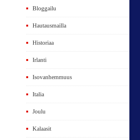
e
Bloggailu
e
t
Hautausmailla
v
Historiaa
u
o
Irlanti
d
e
Isovanhemmuus
t
Italia
,
k
Joulu
a
i
Kalaasit
k