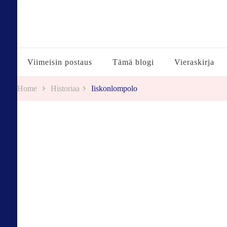
Tuulestatemmattua
Viimeisin postaus
Tämä blogi
Vieraskirja
Home
Historiaa
Iiskonlompolo