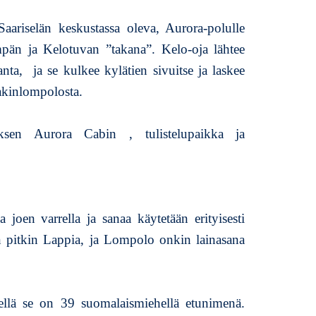
aariselän keskustassa oleva, Aurora-polulle
än ja Kelotuvan ”takana”. Kelo-oja lähtee
anta, ja se kulkee kylätien sivuitse ja laskee
akinlompolosta.
ksen Aurora Cabin , tulistelupaikka ja
a joen varrella ja sanaa käytetään erityisesti
n pitkin Lappia, ja Lompolo onkin lainasana
llä se on 39 suomalaismiehellä etunimenä.