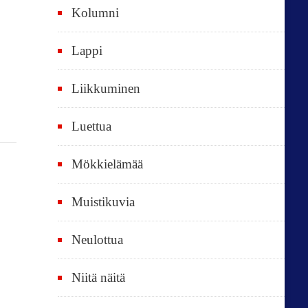
Kolumni
k
i
Lappi
p
Liikkuminen
ä
i
Luettua
v
ä
Mökkielämää
t
Muistikuvia
Neulottua
Niitä näitä