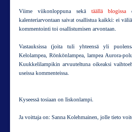
Viime viikonloppuna sekä
täällä blogissa
et
kalenteriarvontaan saivat osallistua kaikki: ei vä
kommentointi toi osallistumisen arvontaan.
Vastauksissa (joita tuli yhteensä yli puolens
Kelolampea, Rönkönlampea, lampea Aurora-polun a
Kuukkelilampikin arvuuteltuna oikeaksi vaihtoe
useissa kommenteissa.
Kyseessä tosiaan on Iiskonlampi.
Ja voittaja on: Sanna Kolehmainen, jolle tieto voi