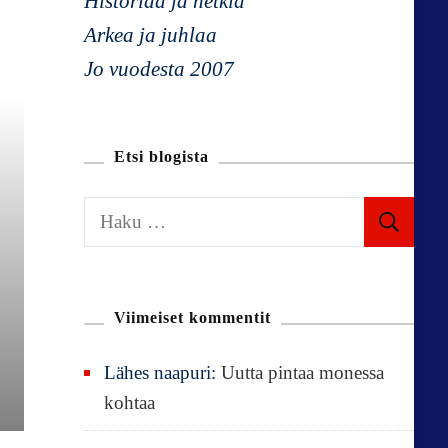
Historiaa ja hetkiä
Arkea ja juhlaa
Jo vuodesta 2007
Etsi blogista
H
a
k
u
Viimeiset kommentit
:
Lähes naapuri
:
Uutta pintaa monessa
kohtaa