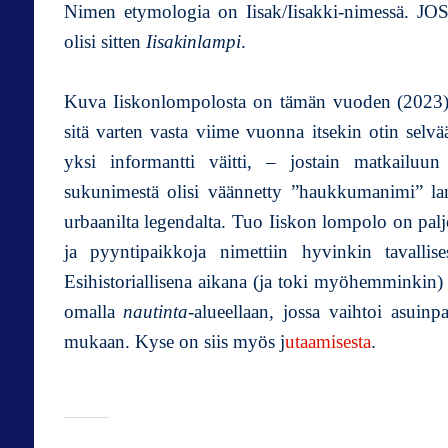
Nimen etymologia on Iisak/Iisakki-nimessä. JOS
olisi sitten
Iisakinlampi
.
Kuva Iiskonlompolosta on tämän vuoden (2023) S
sitä varten vasta viime vuonna itsekin otin sel
yksi informantti väitti, – jostain matkailuun l
sukunimestä olisi väännetty ”haukkumanimi” la
urbaanilta legendalta. Tuo Iiskon lompolo on palj
ja pyyntipaikkoja nimettiin hyvinkin tavallis
Esihistoriallisena aikana (ja toki myöhemminkin)
omalla
nautinta
-alueellaan, jossa vaihtoi asuin
mukaan. Kyse on siis myös j
utaamisesta
.