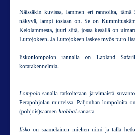
Näissäkin kuvissa, lammen eri rannoilta, tämä S
näkyvä, lampi tosiaan on. Se on Kummituskämp
Kelolammesta, juuri siitä, jossa kesällä on uimar
Luttojokeen. Ja Luttojokeen laskee myös puro Iis
Iiskonlompolon rannalla on Lapland Safari
kotarakennelmia.
Lompolo
-sanalla tarkoitetaan järvimäistä suvanto
Peräpohjolan murteissa. Paljonhan lompoloita o
(pohjois)saamen
luobbal
-sanasta.
Iisko
on saamelainen miehen nimi ja tällä hetke