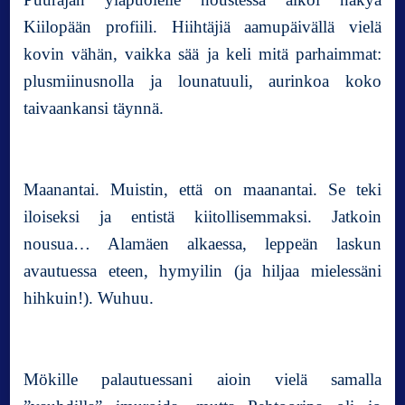
h
Kiilopään profiili. Hiihtäjiä aamupäivällä vielä
a
kovin vähän, vaikka sää ja keli mitä parhaimmat:
l
plusmiinusnolla ja lounatuuli, aurinkoa koko
l
i
taivaankansi täynnä.
s
t
a
Maanantai. Muistin, että on maanantai. Se teki
iloiseksi ja entistä kiitollisemmaksi. Jatkoin
nousua… Alamäen alkaessa, leppeän laskun
avautuessa eteen, hymyilin (ja hiljaa mielessäni
hihkuin!). Wuhuu.
Mökille palautuessani aioin vielä samalla