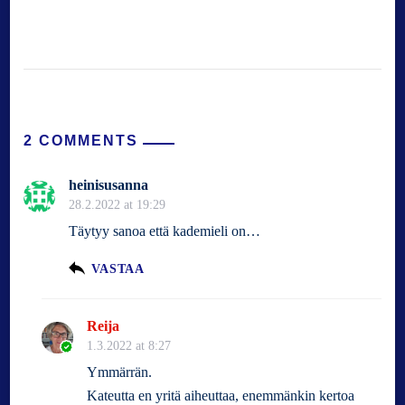
2 COMMENTS
heinisusanna
28.2.2022 at 19:29
Täytyy sanoa että kademieli on…
VASTAA
Reija
1.3.2022 at 8:27
Ymmärrän.
Kateutta en yritä aiheuttaa, enemmänkin kertoa