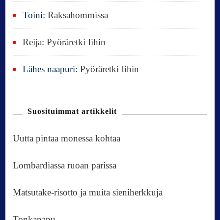
Toini
:
Raksahommissa
Reija
:
Pyöräretki Iihin
Lähes naapuri
:
Pyöräretki Iihin
Suosituimmat artikkelit
Uutta pintaa monessa kohtaa
Lombardiassa ruoan parissa
Matsutake-risotto ja muita sieniherkkuja
Tonkapapu