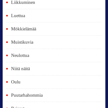
Liikkuminen
ä
i
Luettua
v
ä
Mökkielämää
t
Muistikuvia
Neulottua
Niitä näitä
Oulu
Puutarhahommia