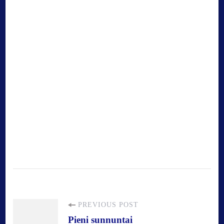
P
PREVIOUS POST
Pieni sunnuntai