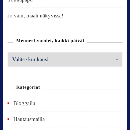
Jo vain, maali näkyvissä!
Menneet vuodet, kaikki päivät
M
e
n
n
Kategoriat
e
Bloggailu
e
t
Hautausmailla
v