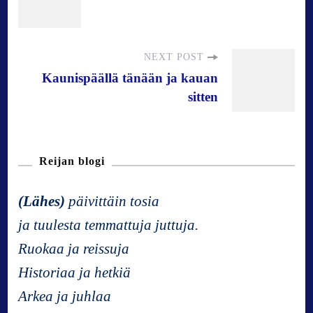
o
s
NEXT POST
Kaunispäällä tänään ja kauan
t
sitten
N
Reijan blogi
a
(Lähes)
päivittäin tosia
v
ja tuulesta temmattuja juttuja.
Ruokaa ja reissuja
i
Historiaa ja hetkiä
g
Arkea ja juhlaa