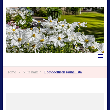
Tuulestatemmattua
Home
Niitä näitä
Epätodellisen rauhallista