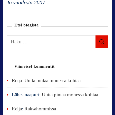
Jo vuodesta 2007
a
t
Etsi blogista
i
H
a
o
k
u
n
Viimeiset kommentit
:
Reija
:
Uutta pintaa monessa kohtaa
Lähes naapuri
:
Uutta pintaa monessa kohtaa
Reija
:
Raksahommissa