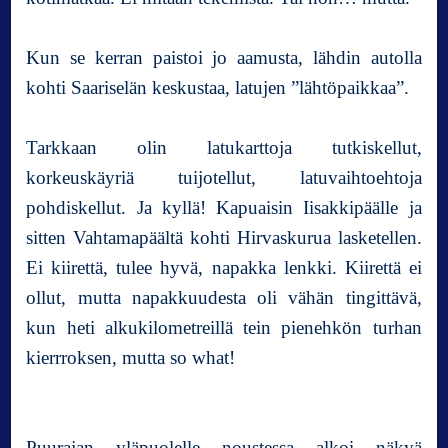
l
i
i
Kun se kerran paistoi jo aamusta, lähdin autolla
n
kohti Saariselän keskustaa, latujen ”lähtöpaikkaa”.
E
p
Tarkkaan olin latukarttoja tutkiskellut,
ä
t
korkeuskäyriä tuijotellut, latuvaihtoehtoja
o
pohdiskellut. Ja kyllä! Kapuaisin Iisakkipäälle ja
d
sitten Vahtamapäältä kohti Hirvaskurua lasketellen.
e
l
Ei kiirettä, tulee hyvä, napakka lenkki. Kiirettä ei
l
ollut, mutta napakkuudesta oli vähän tingittävä,
i
kun heti alkukilometreillä tein pienehkön turhan
s
e
kierrroksen, mutta so what!
n
r
a
Puurajan yläpuolelle noustessa alkoi näkyä
u