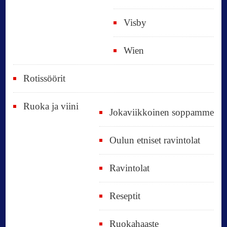
Visby
Wien
Rotissöörit
Ruoka ja viini
Jokaviikkoinen soppamme
Oulun etniset ravintolat
Ravintolat
Reseptit
Ruokahaaste