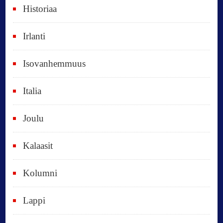
Historiaa
u
o
Irlanti
d
e
Isovanhemmuus
t
Italia
,
k
Joulu
a
i
Kalaasit
k
Kolumni
k
i
Lappi
p