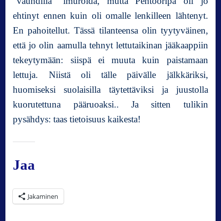
”vauhdilla” imuroida, mutta Pehtooripa oli jo
ehtinyt ennen kuin oli omalle lenkilleen lähtenyt.
En pahoitellut. Tässä tilanteensa olin tyytyväinen,
että jo olin aamulla tehnyt lettutaikinan jääkaappiin
tekeytymään: siispä ei muuta kuin paistamaan
lettuja. Niistä oli tälle päivälle jälkkäriksi,
huomiseksi suolaisilla täytettäviksi ja juustolla
kuorutettuna pääruoaksi.. Ja sitten tulikin
pysähdys: taas tietoisuus kaikesta!
Jaa
Jakaminen