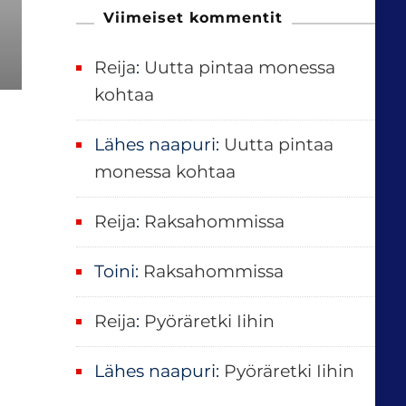
u
Viimeiset kommentit
:
Reija
:
Uutta pintaa monessa
kohtaa
Lähes naapuri
:
Uutta pintaa
monessa kohtaa
Reija
:
Raksahommissa
Toini
:
Raksahommissa
Reija
:
Pyöräretki Iihin
Lähes naapuri
:
Pyöräretki Iihin