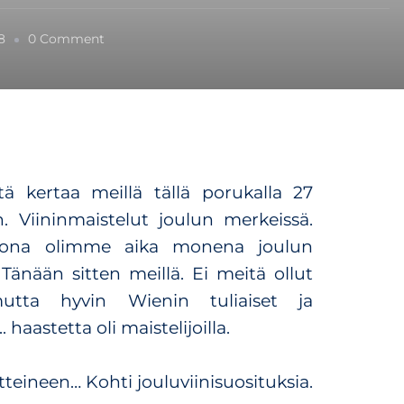
o
8
0 Comment
n
K
o
h
t
i
j
tä kertaa meillä tällä porukalla 27
o
. Viininmaistelut joulun merkeissä.
u
luona olimme aika monena joulun
l
u
 Tänään sitten meillä. Ei meitä ollut
v
tta hyvin Wienin tuliaiset ja
i
 haastetta oli maistelijoilla.
i
n
i
eineen… Kohti jouluviinisuosituksia.
s