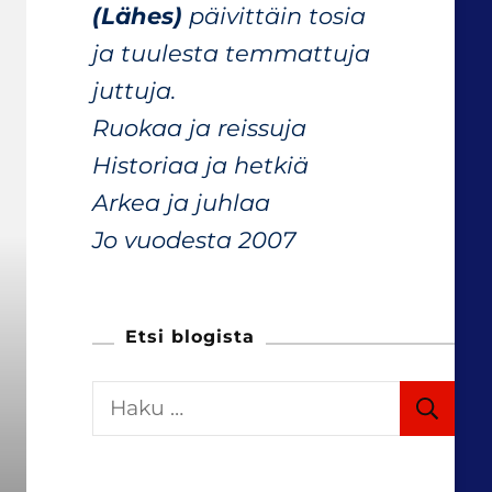
(Lähes)
päivittäin tosia
ja tuulesta temmattuja
juttuja.
Ruokaa ja reissuja
Historiaa ja hetkiä
Arkea ja juhlaa
Jo vuodesta 2007
Etsi blogista
H
a
k