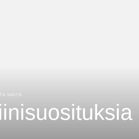
ITÄ NÄITÄ
iinisuosituksia