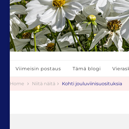
Tuulestatemmattua
Viimeisin postaus
Tämä blogi
Vierask
Home
Niitä näitä
Kohti jouluviinisuosituksia