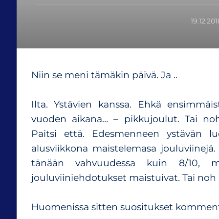
19.12.201
Niin se meni tämäkin päivä. Ja ..
Ilta. Ystävien kanssa. Ehkä ensimmäis
vuoden aikana… – pikkujoulut. Tai noh
Paitsi että. Edesmenneen ystävän 
alusviikkona maistelemasa jouluviinejä.
tänään vahvuudessa kuin 8/10, mu
jouluviiniehdotukset maistuivat. Tai noh ..
Huomenissa sitten suositukset kommentt