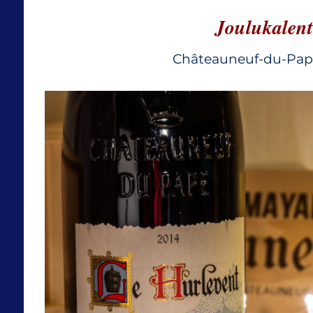
Joulukalen
Châteauneuf-du-Pap