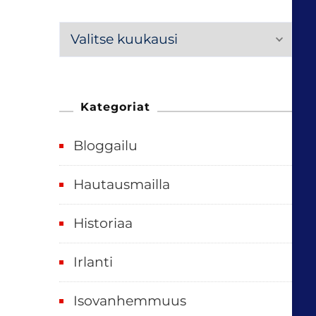
M
e
n
n
Kategoriat
e
Bloggailu
e
t
Hautausmailla
v
Historiaa
u
o
Irlanti
d
e
Isovanhemmuus