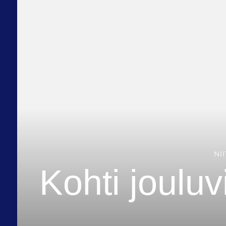
NI
Kohti jouluv