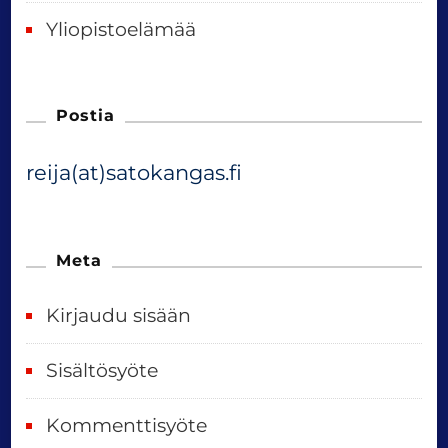
Yliopistoelämää
Postia
reija(at)satokangas.fi
Meta
Kirjaudu sisään
Sisältösyöte
Kommenttisyöte