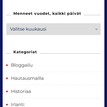
Menneet vuodet, kaikki päivät
M
e
n
n
Kategoriat
e
Bloggailu
e
t
Hautausmailla
v
Historiaa
u
o
Irlanti