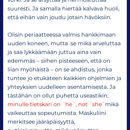
suuresti. Ja samalla hiertää kalvava huoli,
että eihän vain joudu jotain hävöksiin.
Olisin periaatteessa valmis hankkimaan
uuden koneen, mutta .se mikä arveluttaa
ja saa lykkäämään juttua aina vain
edemmäs – siihen pisteeseen, että on
liian myöhäistä – on se ahdistus, jonka
tuntee jo etukäteen kaikkien ohjelmien ja
yhteyksien uudelleen asentamisesta. Ja
tästähän on ollut puhetta useastikin:
minulle tietskari on ´he´, not ´she
´mikä
vaikeuttaa sopeutumista. Maskuliini
merkitsee jääräpäisyyttä,