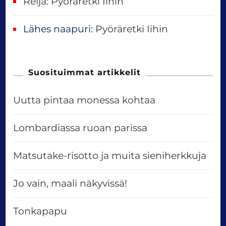
Reija
:
Pyöräretki Iihin
Lähes naapuri
:
Pyöräretki Iihin
Suosituimmat artikkelit
Uutta pintaa monessa kohtaa
Lombardiassa ruoan parissa
Matsutake-risotto ja muita sieniherkkuja
Jo vain, maali näkyvissä!
Tonkapapu