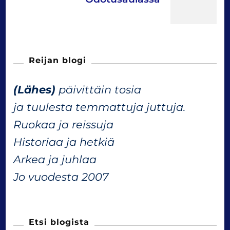
t
N
Reijan blogi
a
(Lähes)
päivittäin tosia
v
ja tuulesta temmattuja juttuja.
Ruokaa ja reissuja
i
Historiaa ja hetkiä
g
Arkea ja juhlaa
Jo vuodesta 2007
a
t
Etsi blogista