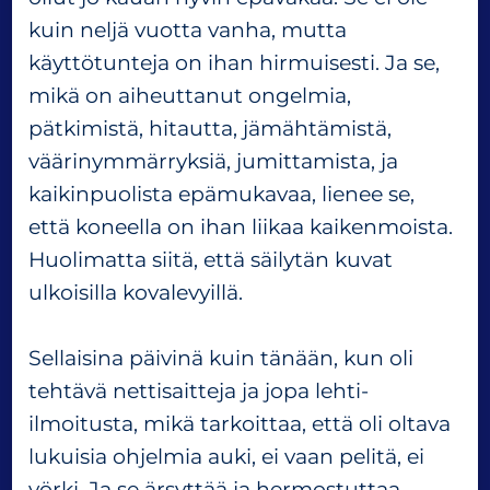
s
kuin neljä vuotta vanha, mutta
i
ä
käyttötunteja on ihan hirmuisesti. Ja se,
o
mikä on aiheuttanut ongelmia,
n
pätkimistä, hitautta, jämähtämistä,
g
e
väärinymmärryksiä, jumittamista, ja
l
kaikinpuolista epämukavaa, lienee se,
m
että koneella on ihan liikaa kaikenmoista.
i
Huolimatta siitä, että säilytän kuvat
a
ulkoisilla kovalevyillä.
Sellaisina päivinä kuin tänään, kun oli
tehtävä nettisaitteja ja jopa lehti-
ilmoitusta, mikä tarkoittaa, että oli oltava
lukuisia ohjelmia auki, ei vaan pelitä, ei
vörki. Ja se ärsyttää ja hermostuttaa