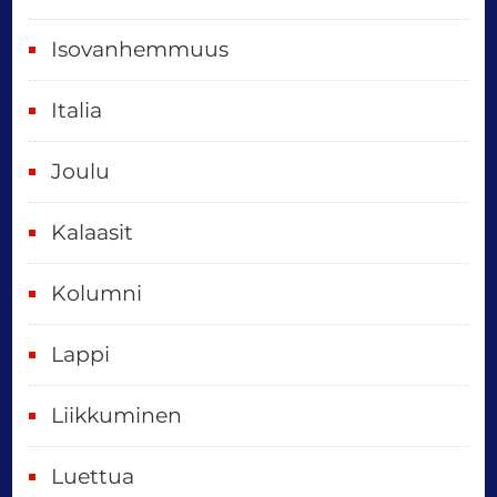
d
e
Isovanhemmuus
t
Italia
,
k
Joulu
a
i
Kalaasit
k
Kolumni
k
i
Lappi
p
Liikkuminen
ä
i
Luettua
v