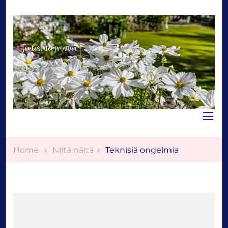
Tuulestatemmattua
Home
Niitä näitä
Teknisiä ongelmia