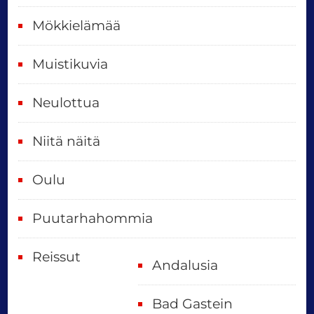
ä
Mökkielämää
t
Muistikuvia
Neulottua
Niitä näitä
Oulu
Puutarhahommia
Reissut
Andalusia
Bad Gastein