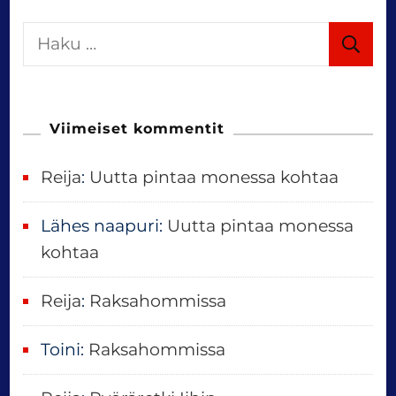
i
H
a
o
k
u
n
Viimeiset kommentit
:
Reija
:
Uutta pintaa monessa kohtaa
Lähes naapuri
:
Uutta pintaa monessa
kohtaa
Reija
:
Raksahommissa
Toini
:
Raksahommissa