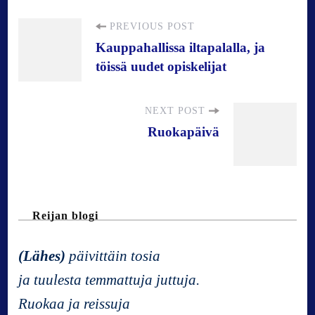
P
PREVIOUS POST
Kauppahallissa iltapalalla, ja
töissä uudet opiskelijat
o
s
NEXT POST
Ruokapäivä
t
N
Reijan blogi
a
(Lähes)
päivittäin tosia
v
ja tuulesta temmattuja juttuja.
Ruokaa ja reissuja