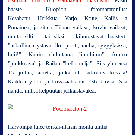
etsimään tulkintoja seuraaviin haasteisiin
. Pasin
n
haaste Kuopion fotomaratonilta:
ä
Kesähattu, Herkkua, Varjo, Kone, Kallis ja
i
s
Punainen, ja sitten Tiinan vaikeat, kovin vaikeat,
e
mutta silti – tai siksi – kiinnostavat haasteet:
l
”uskollinen ystävä, ilo, portti, rauha, syvyyksissä,
l
ä
huii!”, Katrin ehdottama ”intohimo”, Annen
f
”poikkeava” ja Railan ”kello neljä”. Siis yhteensä
o
15 juttua, aihetta, jotka oli tarkoitus kuvata!
t
Kaikkia yritin ja kuvasaalis on 236 kuvaa. Saa
o
m
nähdä, mitkä kelpuutan julkaistavaksi.
a
r
a
t
o
Harvoinpa tulee torstai-iltaisin monta tuntia
n