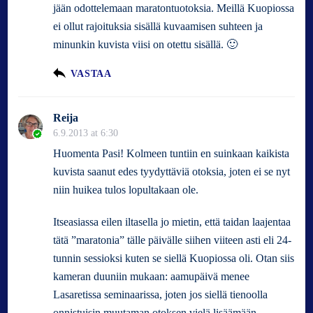
jään odottelemaan maratontuotoksia. Meillä Kuopiossa
ei ollut rajoituksia sisällä kuvaamisen suhteen ja
minunkin kuvista viisi on otettu sisällä. 🙂
VASTAA
Reija
6.9.2013 at 6:30
Huomenta Pasi! Kolmeen tuntiin en suinkaan kaikista
kuvista saanut edes tyydyttäviä otoksia, joten ei se nyt
niin huikea tulos lopultakaan ole.
Itseasiassa eilen iltasella jo mietin, että taidan laajentaa
tätä ”maratonia” tälle päivälle siihen viiteen asti eli 24-
tunnin sessioksi kuten se siellä Kuopiossa oli. Otan siis
kameran duuniin mukaan: aamupäivä menee
Lasaretissa seminaarissa, joten jos siellä tienoolla
onnistuisin muutaman otoksen vielä lisäämään