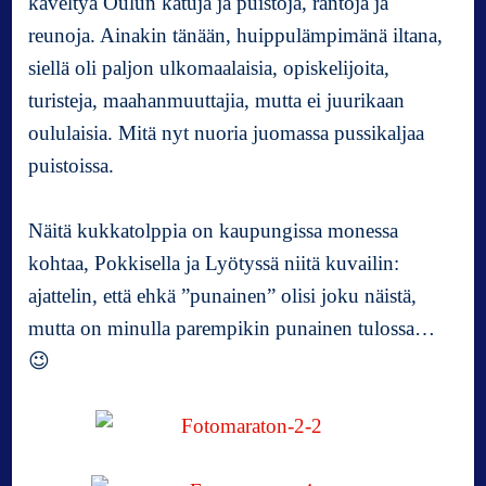
käveltyä Oulun katuja ja puistoja, rantoja ja
i
l
reunoja. Ainakin tänään, huippulämpimänä iltana,
l
siellä oli paljon ulkomaalaisia, opiskelijoita,
a
turisteja, maahanmuuttajia, mutta ei juurikaan
oululaisia. Mitä nyt nuoria juomassa pussikaljaa
puistoissa.
Näitä kukkatolppia on kaupungissa monessa
kohtaa, Pokkisella ja Lyötyssä niitä kuvailin:
ajattelin, että ehkä ”punainen” olisi joku näistä,
mutta on minulla parempikin punainen tulossa…
😉