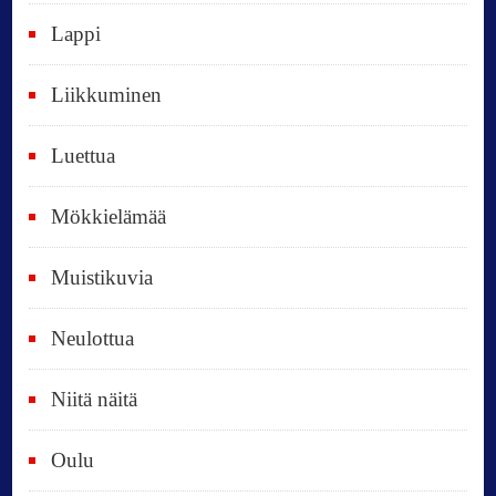
i
Lappi
p
Liikkuminen
ä
i
Luettua
v
ä
Mökkielämää
t
Muistikuvia
Neulottua
Niitä näitä
Oulu