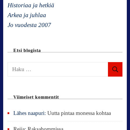
i
Historiaa ja hetkiä
g
Arkea ja juhlaa
Jo vuodesta 2007
a
t
Etsi blogista
i
H
a
o
k
u
n
Viimeiset kommentit
:
Lähes naapuri
:
Uutta pintaa monessa kohtaa
Reija
:
Raksahommissa