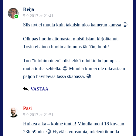
Reija
5.9.2013 at 21:41
Siis nyt ei muuta kuin takaisin ulos kameran kanssa 🙂
Olinpas huolimattomastai muistilistani kirjoittanut.
Tosin ei ainoa huolimattomuus tänään, huoh!
Tuo ”intohimoinen” olisi ehkä ollutkin helpompi…
mutta turha selitellä. 😉 Minulla kun ei ole oikeastaan
paljon hävittävää tässä skabassa. 😀
VASTAA
Pasi
5.9.2013 at 21:51
Huikea aika – kolme tuntia! Minulla meni 18 kuvaan
23h 59min. 😉 Hyviä sivuosumia, mielenkiinnolla