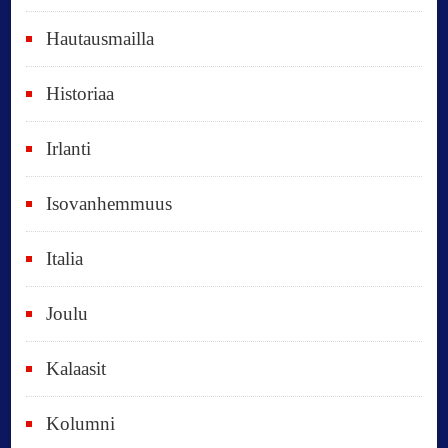
t
Hautausmailla
v
Historiaa
u
o
Irlanti
d
e
Isovanhemmuus
t
Italia
,
k
Joulu
a
i
Kalaasit
k
Kolumni
k