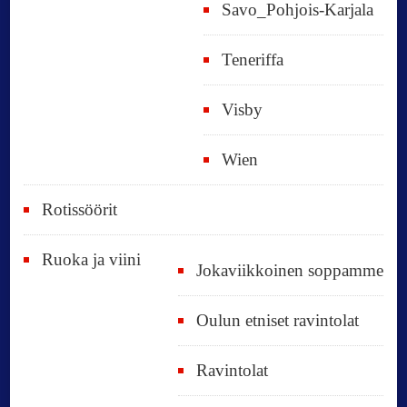
Savo_Pohjois-Karjala
Teneriffa
Visby
Wien
Rotissöörit
Ruoka ja viini
Jokaviikkoinen soppamme
Oulun etniset ravintolat
Ravintolat