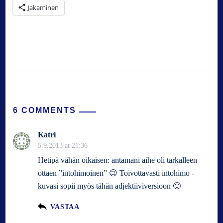
Jakaminen
6 COMMENTS
Katri
5.9.2013 at 21:36
Hetipä vähän oikaisen: antamani aihe oli tarkalleen
ottaen ”intohimoinen” 😉 Toivottavasti intohimo -
kuvasi sopii myös tähän adjektiiviversioon 🙂
VASTAA