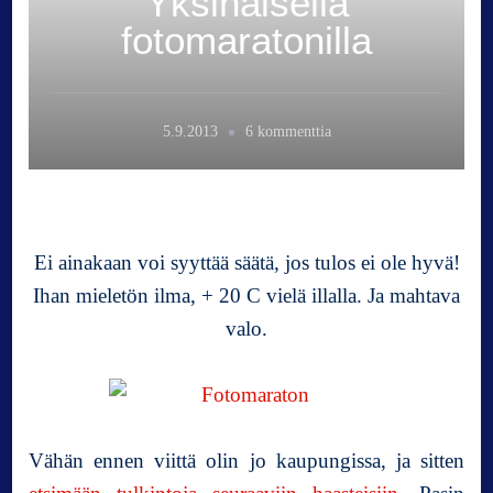
Yksinäisellä
fotomaratonilla
a
5.9.2013
6 kommenttia
r
t
i
k
k
Ei ainakaan voi syyttää säätä, jos tulos ei ole hyvä!
e
Ihan mieletön ilma, + 20 C vielä illalla. Ja mahtava
l
valo.
i
i
n
Y
k
Vähän ennen viittä olin jo kaupungissa, ja sitten
s
i