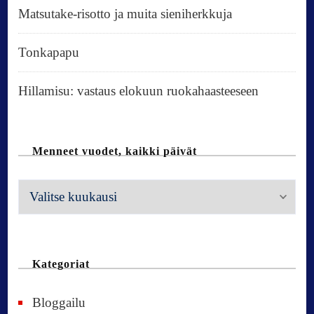
Matsutake-risotto ja muita sieniherkkuja
Tonkapapu
Hillamisu: vastaus elokuun ruokahaasteeseen
Menneet vuodet, kaikki päivät
M
e
n
n
Kategoriat
e
Bloggailu
e