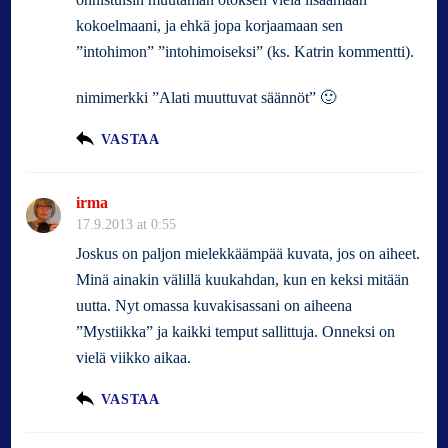
kokoelmaani, ja ehkä jopa korjaamaan sen
”intohimon” ”intohimoiseksi” (ks. Katrin kommentti).
nimimerkki ”Alati muuttuvat säännöt” 🙂
VASTAA
irma
17.9.2013 at 0:55
Joskus on paljon mielekkäämpää kuvata, jos on aiheet.
Minä ainakin välillä kuukahdan, kun en keksi mitään
uutta. Nyt omassa kuvakisassani on aiheena
”Mystiikka” ja kaikki temput sallittuja. Onneksi on
vielä viikko aikaa.
VASTAA