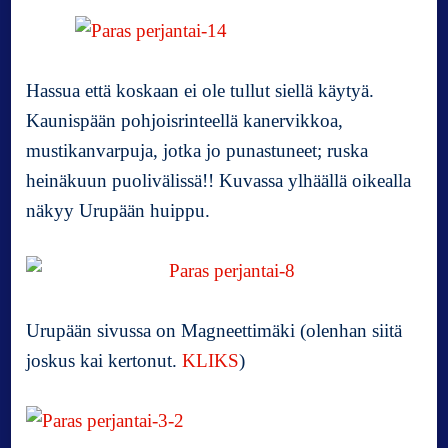
)
h
u
i
Hassua että koskaan ei ole tullut siellä käytyä.
p
Kaunispään pohjoisrinteellä kanervikkoa,
u
mustikanvarpuja, jotka jo punastuneet; ruska
t
e
heinäkuun puolivälissä!! Kuvassa ylhäällä oikealla
t
näkyy Urupään huippu.
t
u
Urupään sivussa on Magneettimäki (olenhan siitä
joskus kai kertonut.
KLIKS
)