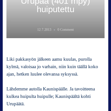
Urupää (401 mpy)
huiputettu
o
12.7.2013
0 Comment
n
U
r
u
p
Liki pakkasyön jälkeen aamu kuulas, purolla
ä
kylmä, valoisaa jo varhain, niin kuin täällä koko
ä
ajan, hetken luulee olevansa syksyssä.
(
4
0
Lähdemme autolla Kaunispäälle. Ja tavoitteena
1
kulkea huipulta huipulle; Kaunispäältä kohti
m
Urupäätä.
p
y