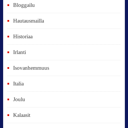
Bloggailu
e
t
Hautausmailla
v
Historiaa
u
o
Irlanti
d
e
Isovanhemmuus
t
Italia
,
k
Joulu
a
i
Kalaasit
k