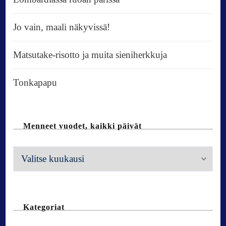
Jo vain, maali näkyvissä!
Matsutake-risotto ja muita sieniherkkuja
Tonkapapu
Menneet vuodet, kaikki päivät
M
e
n
n
Kategoriat
e