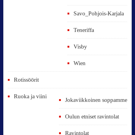
Savo_Pohjois-Karjala
Teneriffa
Visby
Wien
Rotissöörit
Ruoka ja viini
Jokaviikkoinen soppamme
Oulun etniset ravintolat
Ravintolat