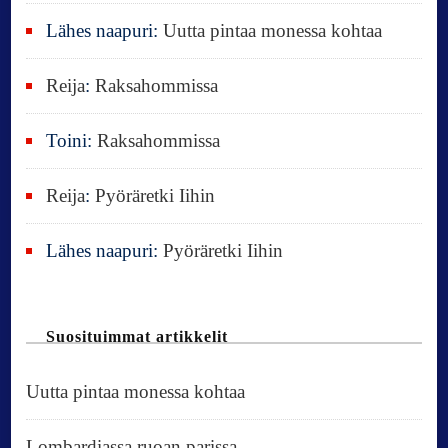
Lähes naapuri
:
Uutta pintaa monessa kohtaa
Reija
:
Raksahommissa
Toini
:
Raksahommissa
Reija
:
Pyöräretki Iihin
Lähes naapuri
:
Pyöräretki Iihin
Suosituimmat artikkelit
Uutta pintaa monessa kohtaa
Lombardiassa ruoan parissa