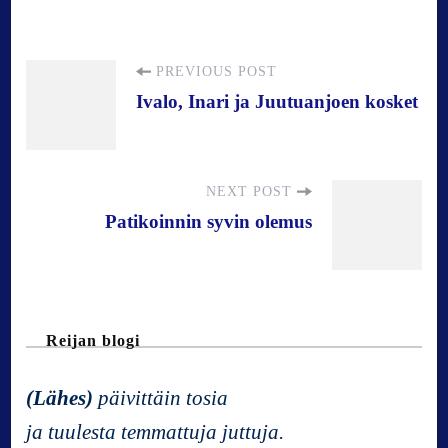
P
PREVIOUS POST
Ivalo, Inari ja Juutuanjoen kosket
o
s
NEXT POST
Patikoinnin syvin olemus
t
N
Reijan blogi
a
(Lähes)
päivittäin tosia
v
ja tuulesta temmattuja juttuja.