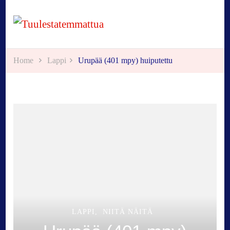
Tuulestatemmattua
Home
Lappi
Urupää (401 mpy) huiputettu
LAPPI
NIITÄ NÄITÄ