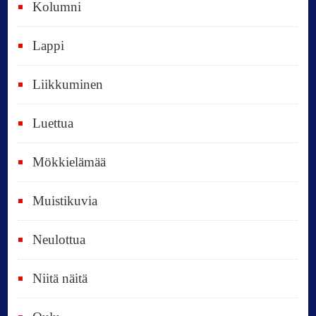
Kolumni
k
i
Lappi
p
Liikkuminen
ä
i
Luettua
v
ä
Mökkielämää
t
Muistikuvia
Neulottua
Niitä näitä