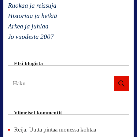
Ruokaa ja reissuja
i
Historiaa ja hetkiä
g
Arkea ja juhlaa
Jo vuodesta 2007
a
t
Etsi blogista
i
H
a
o
k
u
n
Viimeiset kommentit
:
Reija
:
Uutta pintaa monessa kohtaa