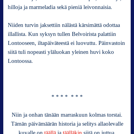
hilloja ja marmeladia sekä pieniä leivonnaisia.
Niiden turvin jaksettiin nälästä kärsimättä odottaa
illallista. Kun syksyn tullen Belvoirista palattiin
Lontooseen, iltapäiväteestä ei luovuttu. Päinvastoin
siitä tuli nopeasti yläluokan yleinen huvi koko
Lontoossa.
* * * * * * *
Niin ja onhan tänään marraskuun kolmas torstai.
Tämän päivämäärän historia ja selitys allaolevalle
kuvalle on
täällä
ja
täälläkin
siitä on juttua.