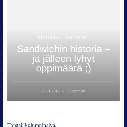
HISTORIAA
KOLUMNI
Sandwichin historia –
ja jälleen lyhyt
oppimäärä ;)
o
15.11.2012
0 Comment
n
S
a
n
d
Torstai: kolumnipäivä.