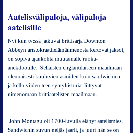
w
i
Aatelisvälipaloja, välipaloja
c
aatelisille
h
i
n
Nyt kun tv:ssä jatkuvat brittisarja Downton
h
Abbeyn aristokraattielämänmenosta kertovat jaksot,
i
on sopiva ajankohta muutamalle ruoka-
s
t
anekdootille. Sellaisten englantilaiseen maailmaan
o
olennaisesti kuuluvien asioiden kuin sandwichien
r
ja kello viiden teen syntyhistoriat liittyvät
i
a
nimenomaan brittiaatelisten maailmaan.
–
j
a
j
John Montagu oli 1700-luvulla elänyt aatelismies,
ä
Sandwichin suvun neljäs jaarli, ja juuri hän se on
l