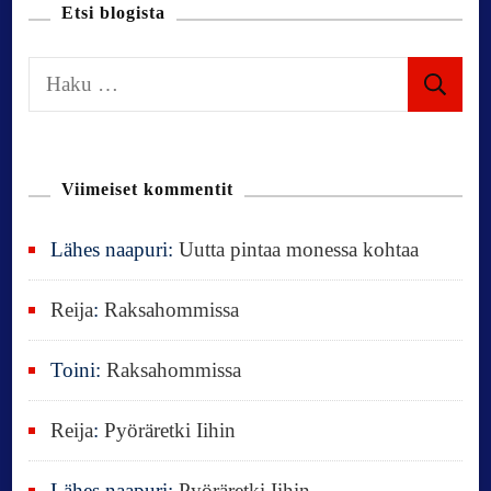
t
Etsi blogista
i
H
a
o
k
u
n
Viimeiset kommentit
:
Lähes naapuri
:
Uutta pintaa monessa kohtaa
Reija
:
Raksahommissa
Toini
:
Raksahommissa
Reija
:
Pyöräretki Iihin
Lähes naapuri
:
Pyöräretki Iihin