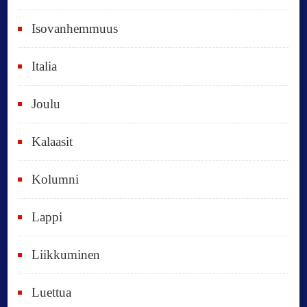
d
e
Isovanhemmuus
t
Italia
,
k
Joulu
a
i
Kalaasit
k
Kolumni
k
i
Lappi
p
Liikkuminen
ä
i
Luettua
v