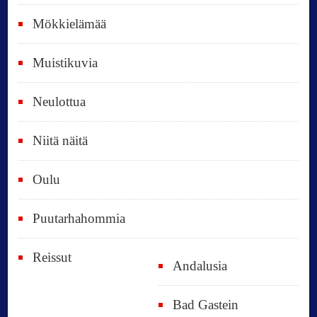
ä
Mökkielämää
t
Muistikuvia
Neulottua
Niitä näitä
Oulu
Puutarhahommia
Reissut
Andalusia
Bad Gastein