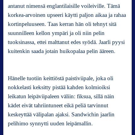
antanut nimensä englantilaisille voileiville. Tämä
l
e
korkea-arvoinen upseeri käytti paljon aikaa ja rahaa
e
kortinpeluuseen. Taas kerran hän oli tehnyt sitä
n
suunnilleen kellon ympäri ja oli niin pelin
l
tuoksinassa, ettei malttanut edes syödä. Jaarli pyysi
y
h
kuitenkin saada jotain huikopalaa pelin ääreen.
y
t
o
p
Hänelle tuotiin keittiöstä paistiviipale, joka oli
p
nokkelasti keksitty pistää kahden kolmioiksi
i
leikatun leipäviipaleen väliin: fiksua, sillä näin
m
ä
kädet eivät tahriintuneet eikä peliä tarvinnut
ä
keskeyttää välipalan ajaksi. Sandwichin jaarlin
r
pelihimo synnytti uuden leipämallin.
ä
;