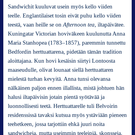
)
Sandwichit kuuluvat usein myös kello viiden
teelle. Englantilaiset tosin eivät puhu kello viiden
teestä, vaan heille se on
Afternoon tea
, iltapäivätee.
Kuningatar Victorian hoviväkeen kuulunutta Anna
Maria Stanhopea (1783–1857), paremmin tunnettu
Bedfordin herttuattarena, pidetään tämän tradition
aloittajana. Kun hovi kesäisin siirtyi Lontoosta
maaseudulle, olivat lounaat siellä herttuattaren
mielestä turhan kevyitä. Anna tunsi olevansa
nälkäinen paljon ennen illallista, mistä johtuen hän
halusi iltapäivisin jotain pientä syötävää ja
luonnollisesti teetä. Herttuattarelle tuli Belvoirin
residenssissä tavaksi kutsua myös ystäviään pieneen
teehetkeen, jossa tarjottiin ehkä juuri noita
sandwicheja, mutta useimmin teeleipiä, skonsseja,