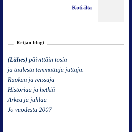
s
Koti-ilta
t
N
Reijan blogi
a
(Lähes)
päivittäin tosia
v
ja tuulesta temmattuja juttuja.
Ruokaa ja reissuja
i
Historiaa ja hetkiä
g
Arkea ja juhlaa
Jo vuodesta 2007
a