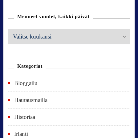
Menneet vuodet, kaikki päivät
M
e
n
n
Kategoriat
e
Bloggailu
e
t
Hautausmailla
v
Historiaa
u
o
Irlanti