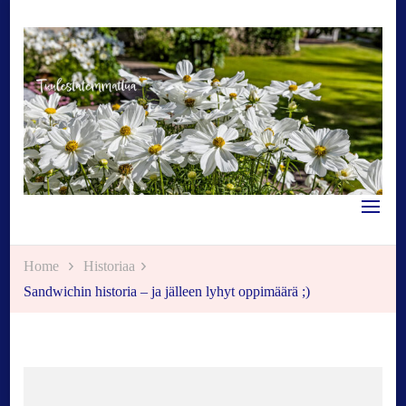
Tuulestatemmattua
Home
Historiaa
Sandwichin historia – ja jälleen lyhyt oppimäärä ;)