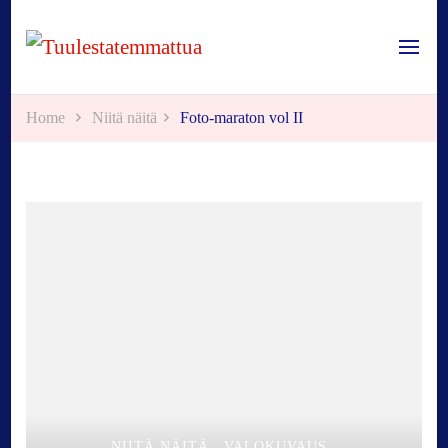
Tuulestatemmattua
Home
Niitä näitä
Foto-maraton vol II
NIITÄ NÄITÄ
VALOKUVAUS