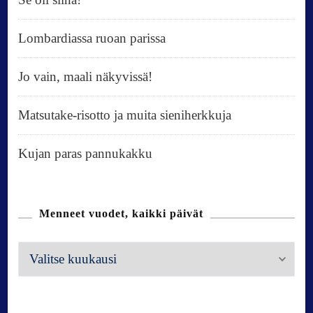
Lombardiassa ruoan parissa
Jo vain, maali näkyvissä!
Matsutake-risotto ja muita sieniherkkuja
Kujan paras pannukakku
Menneet vuodet, kaikki päivät
M
e
n