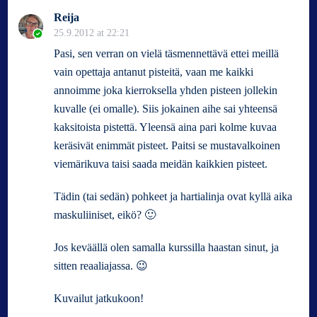
Reija
25.9.2012 at 22:21
Pasi, sen verran on vielä täsmennettävä ettei meillä
vain opettaja antanut pisteitä, vaan me kaikki
annoimme joka kierroksella yhden pisteen jollekin
kuvalle (ei omalle). Siis jokainen aihe sai yhteensä
kaksitoista pistettä. Yleensä aina pari kolme kuvaa
keräsivät enimmät pisteet. Paitsi se mustavalkoinen
viemärikuva taisi saada meidän kaikkien pisteet.
Tädin (tai sedän) pohkeet ja hartialinja ovat kyllä aika
maskuliiniset, eikö? 🙂
Jos keväällä olen samalla kurssilla haastan sinut, ja
sitten reaaliajassa. 😉
Kuvailut jatkukoon!