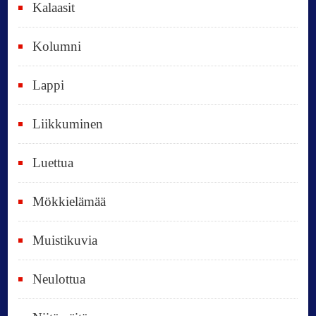
i
Kalaasit
k
Kolumni
k
i
Lappi
p
Liikkuminen
ä
i
Luettua
v
ä
Mökkielämää
t
Muistikuvia
Neulottua