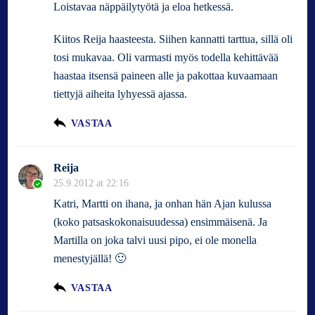
Loistavaa näppäilytyötä ja eloa hetkessä.
Kiitos Reija haasteesta. Siihen kannatti tarttua, sillä oli
tosi mukavaa. Oli varmasti myös todella kehittävää
haastaa itsensä paineen alle ja pakottaa kuvaamaan
tiettyjä aiheita lyhyessä ajassa.
VASTAA
Reija
25.9.2012 at 22:16
Katri, Martti on ihana, ja onhan hän Ajan kulussa
(koko patsaskokonaisuudessa) ensimmäisenä. Ja
Martilla on joka talvi uusi pipo, ei ole monella
menestyjällä! 🙂
VASTAA