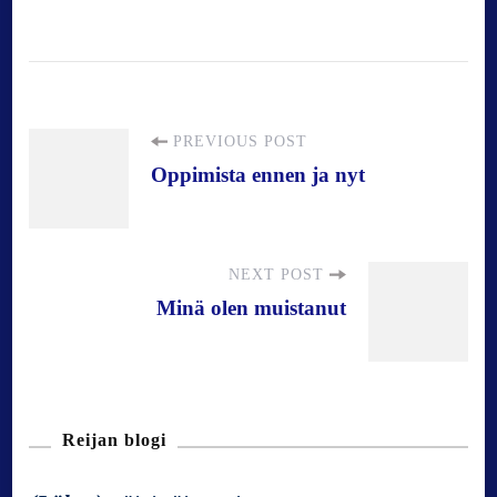
P
PREVIOUS POST
Oppimista ennen ja nyt
o
s
NEXT POST
Minä olen muistanut
t
N
Reijan blogi
a