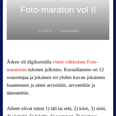
Foto-maraton vol II
a
25.9.2012
5 kommenttia
r
t
i
k
k
Äsken oli digikurssilla
viime viikkoisen Foto-
e
maratonin
tulosten julkistus. Kurssillamme on 12
l
osanottajaa ja jokainen toi yhden kuvan jokaiseen
i
i
haasteeseen ja sitten arvioitiiin, arvosteltiin ja
n
äänestettiin.
F
o
Aiheet olivat nämä 1) täti tai setä, 2) kiire, 3) siisti,
t
o