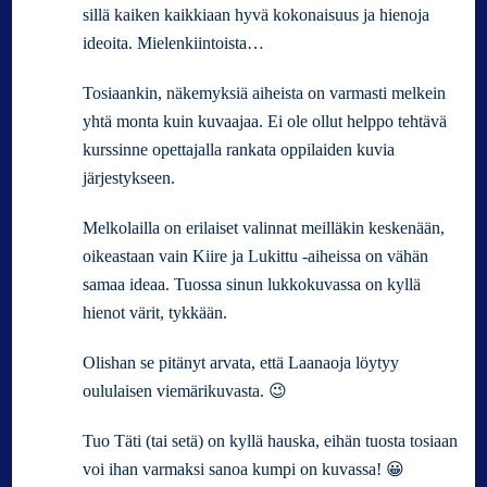
sillä kaiken kaikkiaan hyvä kokonaisuus ja hienoja
ideoita. Mielenkiintoista…
Tosiaankin, näkemyksiä aiheista on varmasti melkein
yhtä monta kuin kuvaajaa. Ei ole ollut helppo tehtävä
kurssinne opettajalla rankata oppilaiden kuvia
järjestykseen.
Melkolailla on erilaiset valinnat meilläkin keskenään,
oikeastaan vain Kiire ja Lukittu -aiheissa on vähän
samaa ideaa. Tuossa sinun lukkokuvassa on kyllä
hienot värit, tykkään.
Olishan se pitänyt arvata, että Laanaoja löytyy
oululaisen viemärikuvasta. 😉
Tuo Täti (tai setä) on kyllä hauska, eihän tuosta tosiaan
voi ihan varmaksi sanoa kumpi on kuvassa! 😀