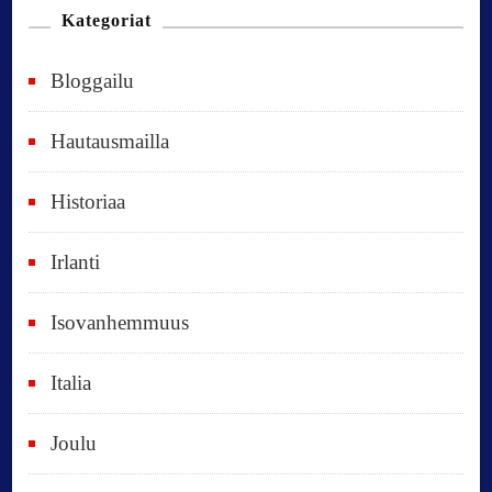
n
Kategoriat
e
Bloggailu
e
t
Hautausmailla
v
Historiaa
u
o
Irlanti
d
e
Isovanhemmuus
t
Italia
,
k
Joulu
a