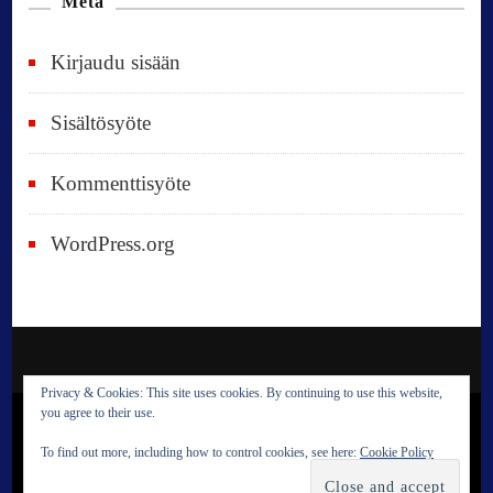
Meta
Kirjaudu sisään
Sisältösyöte
Kommenttisyöte
WordPress.org
Privacy & Cookies: This site uses cookies. By continuing to use this website,
you agree to their use.
© Copyright 2023 Reija Satokangas. All Rights
To find out more, including how to control cookies, see here:
Cookie Policy
Reserved.
Blossom Travel Pro | Developed By