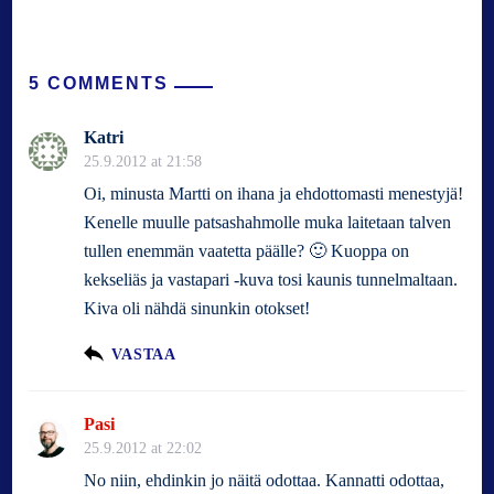
5 COMMENTS
Katri
25.9.2012 at 21:58
Oi, minusta Martti on ihana ja ehdottomasti menestyjä!
Kenelle muulle patsashahmolle muka laitetaan talven
tullen enemmän vaatetta päälle? 🙂 Kuoppa on
kekseliäs ja vastapari -kuva tosi kaunis tunnelmaltaan.
Kiva oli nähdä sinunkin otokset!
VASTAA
Pasi
25.9.2012 at 22:02
No niin, ehdinkin jo näitä odottaa. Kannatti odottaa,