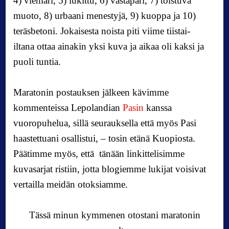
4) viemäri, 5) lukittu, 6) vastapari, 7) toistuva
-
muoto, 8) urbaani menestyjä, 9) kuoppa ja 10)
m
teräsbetoni.
Jokaisesta noista piti viime tiistai-
a
r
iltana ottaa ainakin yksi kuva ja aikaa oli kaksi ja
a
puoli tuntia.
t
o
n
Maratonin postauksen jälkeen kävimme
v
kommenteissa Lepolandian
Pasin
kanssa
o
vuoropuhelua, sillä seurauksella että myös Pasi
l
haastettuani osallistui, – tosin etänä Kuopiosta.
I
I
Päätimme myös, että tänään li
nkittelisimme
kuvasarjat ristiin, jotta blogiemme lukijat voisivat
vertailla meidän otoksiamme.
Tässä minun kymmenen otostani maratonin