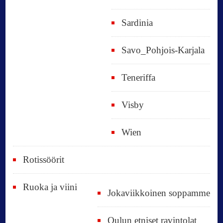
Sardinia
Savo_Pohjois-Karjala
Teneriffa
Visby
Wien
Rotissöörit
Ruoka ja viini
Jokaviikkoinen soppamme
Oulun etniset ravintolat