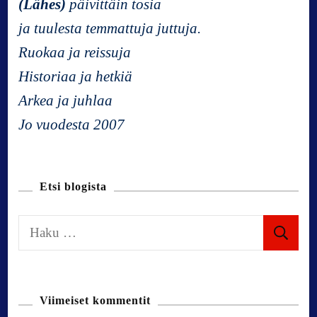
(Lähes)
päivittäin tosia
v
ja tuulesta temmattuja juttuja.
Ruokaa ja reissuja
i
Historiaa ja hetkiä
g
Arkea ja juhlaa
Jo vuodesta 2007
a
t
Etsi blogista
i
H
a
o
k
u
n
Viimeiset kommentit