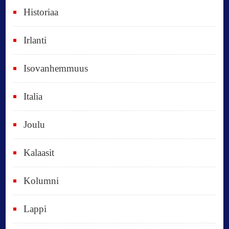
Historiaa
u
o
Irlanti
d
e
Isovanhemmuus
t
Italia
,
k
Joulu
a
i
Kalaasit
k
Kolumni
k
i
Lappi
p