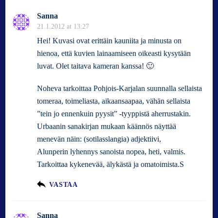
Sanna
21.1.2012 at 13:27
Hei! Kuvasi ovat erittäin kauniita ja minusta on
hienoa, että kuvien lainaamiseen oikeasti kysytään
luvat. Olet taitava kameran kanssa! 🙂
Noheva tarkoittaa Pohjois-Karjalan suunnalla sellaista
tomeraa, toimeliasta, aikaansaapaa, vähän sellaista
”tein jo ennenkuin pyysit” -tyyppistä aherrustakin.
Urbaanin sanakirjan mukaan käännös näyttää
menevän näin: (sotilasslangia) adjektiivi,
Alunperin lyhennys sanoista nopea, heti, valmis.
Tarkoittaa kykenevää, älykästä ja omatoimista.S
VASTAA
Sanna