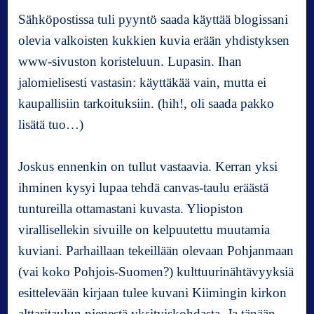
l
Sähköpostissa tuli pyyntö saada käyttää blogissani
i
i
olevia valkoisten kukkien kuvia erään yhdistyksen
n
www-sivuston koristeluun. Lupasin. Ihan
S
jalomielisesti vastasin: käyttäkää vain, mutta ei
i
kaupallisiin tarkoituksiin. (hih!, oli saada pakko
t
ä
lisätä tuo…)
o
l
Joskus ennenkin on tullut vastaavia. Kerran yksi
l
a
ihminen kysyi lupaa tehdä canvas-taulu eräästä
a
tuntureilla ottamastani kuvasta. Yliopiston
n
virallisellekin sivuille on kelpuutettu muutamia
n
i
kuviani. Parhaillaan tekeillään olevaan Pohjanmaan
i
(vai koko Pohjois-Suomen?) kulttuurinähtävyyksiä
n
esittelevään kirjaan tulee kuvani Kiimingin kirkon
v
alttaritaulun pienestä yksityiskohdasta. Ja tänään
a