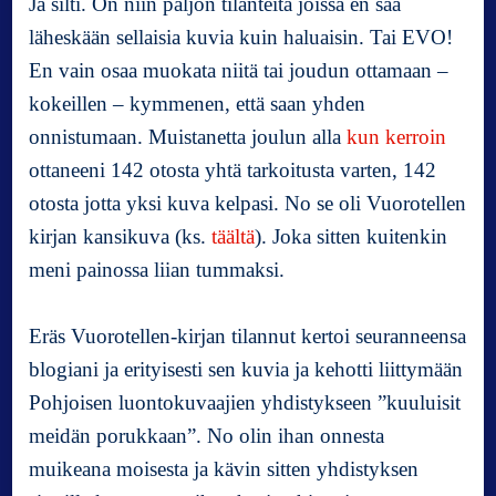
Ja silti. On niin paljon tilanteita joissa en saa
läheskään sellaisia kuvia kuin haluaisin. Tai EVO!
En vain osaa muokata niitä tai joudun ottamaan –
kokeillen – kymmenen, että saan yhden
onnistumaan. Muistanetta joulun alla
kun kerroin
ottaneeni 142 otosta yhtä tarkoitusta varten, 142
otosta jotta yksi kuva kelpasi. No se oli Vuorotellen
kirjan kansikuva (ks.
täältä
). Joka sitten kuitenkin
meni painossa liian tummaksi.
Eräs Vuorotellen-kirjan tilannut kertoi seuranneensa
blogiani ja erityisesti sen kuvia ja kehotti liittymään
Pohjoisen luontokuvaajien yhdistykseen ”kuuluisit
meidän porukkaan”. No olin ihan onnesta
muikeana moisesta ja kävin sitten yhdistyksen