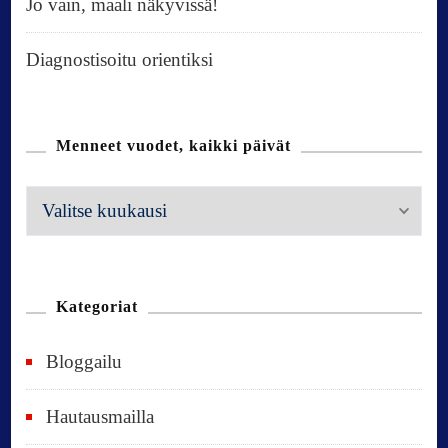
Jo vain, maali näkyvissä!
Diagnostisoitu orientiksi
Menneet vuodet, kaikki päivät
M
e
n
n
Kategoriat
e
Bloggailu
e
t
Hautausmailla
v