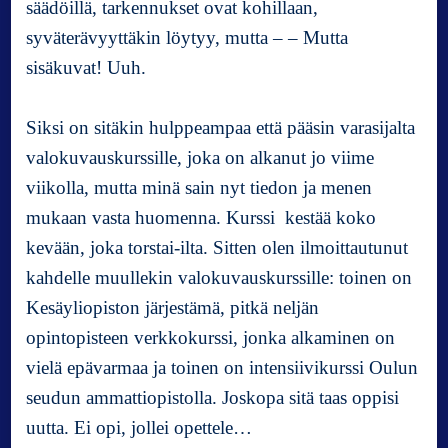
säädöillä, tarkennukset ovat kohillaan,
syväterävyyttäkin löytyy, mutta – – Mutta
sisäkuvat! Uuh.
Siksi on sitäkin hulppeampaa että pääsin varasijalta
valokuvauskurssille, joka on alkanut jo viime
viikolla, mutta minä sain nyt tiedon ja menen
mukaan vasta huomenna. Kurssi kestää koko
kevään, joka torstai-ilta. Sitten olen ilmoittautunut
kahdelle muullekin valokuvauskurssille: toinen on
Kesäyliopiston järjestämä, pitkä neljän
opintopisteen verkkokurssi, jonka alkaminen on
vielä epävarmaa ja toinen on intensiivikurssi Oulun
seudun ammattiopistolla. Joskopa sitä taas oppisi
uutta. Ei opi, jollei opettele…