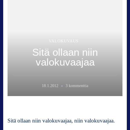
VALOKUVAUS
Sitä ollaan niin
valokuvaajaa
a
18.1.2012
3 kommenttia
r
t
i
k
k
Sitä ollaan niin valokuvaajaa, niin valokuvaajaa.
e