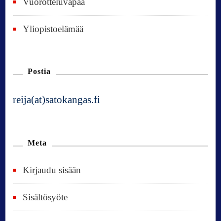
Vuorotteluvapaa
Yliopistoelämää
Postia
reija(at)satokangas.fi
Meta
Kirjaudu sisään
Sisältösyöte