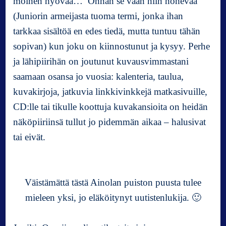
moinen hyövää… Onhan se vaan niin nohevaa
(Juniorin armeijasta tuoma termi, jonka ihan
tarkkaa sisältöä en edes tiedä, mutta tuntuu tähän
sopivan) kun joku on kiinnostunut ja kysyy. Perhe
ja lähipiirihän on joutunut kuvausvimmastani
saamaan osansa jo vuosia: kalenteria, taulua,
kuvakirjoja, jatkuvia linkkivinkkejä matkasivuille,
CD:lle tai tikulle koottuja kuvakansioita on heidän
näköpiiriinsä tullut jo pidemmän aikaa – halusivat
tai eivät.
Väistämättä tästä Ainolan puiston puusta tulee
mieleen yksi, jo eläköitynyt uutistenlukija. 🙂