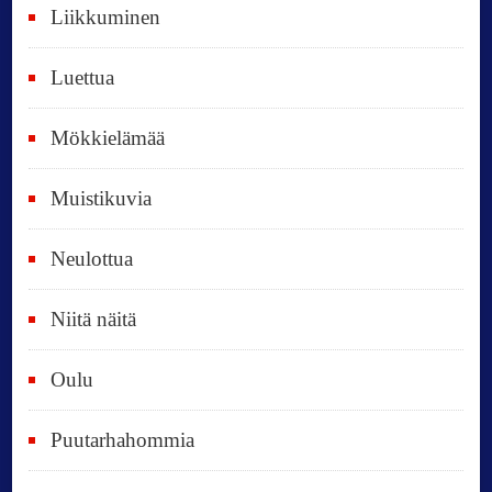
Liikkuminen
ä
i
Luettua
v
ä
Mökkielämää
t
Muistikuvia
Neulottua
Niitä näitä
Oulu
Puutarhahommia