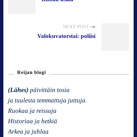
o
s
NEXT POST
Valokuvatorstai: poliisi
t
N
Reijan blogi
a
(Lähes)
päivittäin tosia
v
ja tuulesta temmattuja juttuja.
Ruokaa ja reissuja
i
Historiaa ja hetkiä
g
Arkea ja juhlaa