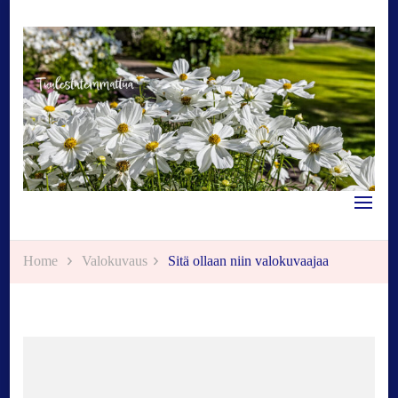
Tuulestatemmattua
Home
Valokuvaus
Sitä ollaan niin valokuvaajaa