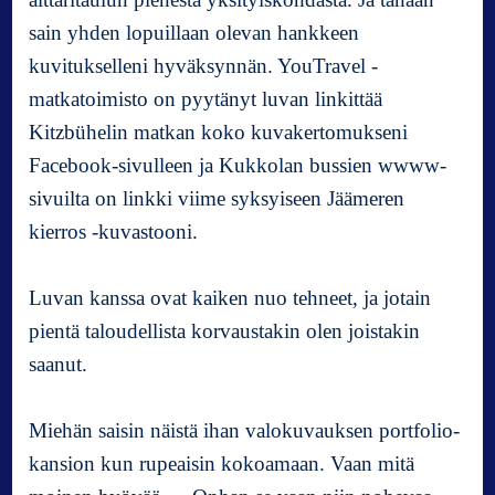
l
sain yhden lopuillaan olevan hankkeen
o
kuvitukselleni hyväksynnän. YouTravel -
k
matkatoimisto on pyytänyt luvan linkittää
u
v
Kitzbühelin matkan koko kuvakertomukseni
a
Facebook-sivulleen ja Kukkolan bussien wwww-
a
sivuilta on linkki viime syksyiseen Jäämeren
j
a
kierros -kuvastooni.
a
Luvan kanssa ovat kaiken nuo tehneet, ja jotain
pientä taloudellista korvaustakin olen joistakin
saanut.
Miehän saisin näistä ihan valokuvauksen portfolio-
kansion kun rupeaisin kokoamaan. Vaan mitä