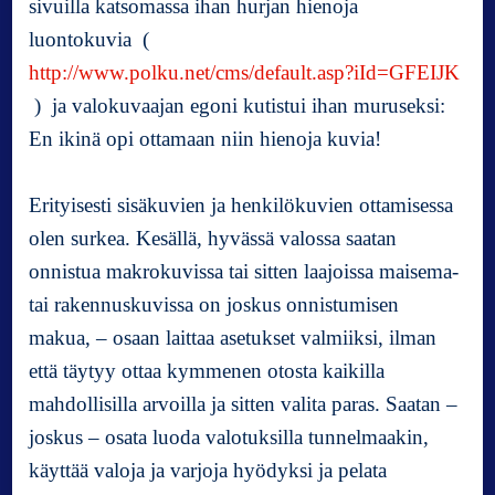
sivuilla katsomassa ihan hurjan hienoja
luontokuvia (
http://www.polku.net/cms/default.asp?iId=GFEIJK
) ja valokuvaajan egoni kutistui ihan muruseksi:
En ikinä opi ottamaan niin hienoja kuvia!
Erityisesti sisäkuvien ja henkilökuvien ottamisessa
olen surkea. Kesällä, hyvässä valossa saatan
onnistua makrokuvissa tai sitten laajoissa maisema-
tai rakennuskuvissa on joskus onnistumisen
makua, – osaan laittaa asetukset valmiiksi, ilman
että täytyy ottaa kymmenen otosta kaikilla
mahdollisilla arvoilla ja sitten valita paras. Saatan –
joskus – osata luoda valotuksilla tunnelmaakin,
käyttää valoja ja varjoja hyödyksi ja pelata