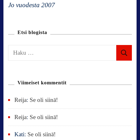
Jo vuodesta 2007
a
t
Etsi blogista
i
H
a
o
k
u
n
Viimeiset kommentit
:
Reija
:
Se oli siinä!
Reija
:
Se oli siinä!
Kati
:
Se oli siinä!