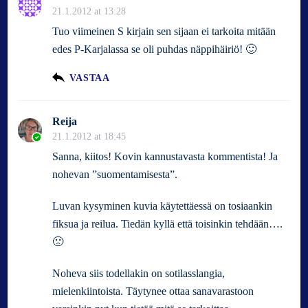
21.1.2012 at 13:28
Tuo viimeinen S kirjain sen sijaan ei tarkoita mitään
edes P-Karjalassa se oli puhdas näppihäiriö! 🙂
VASTAA
Reija
21.1.2012 at 18:45
Sanna, kiitos! Kovin kannustavasta kommentista! Ja
nohevan ”suomentamisesta”.
Luvan kysyminen kuvia käytettäessä on tosiaankin
fiksua ja reilua. Tiedän kyllä että toisinkin tehdään….
🙁
Noheva siis todellakin on sotilasslangia,
mielenkiintoista. Täytynee ottaa sanavarastoon