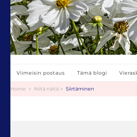
Tuulestatemmattua
Viimeisin postaus
Tämä blogi
Vierask
Home
Niitä näitä
Siirtäminen