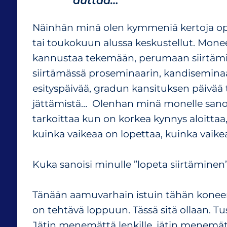
auttaa…
Näinhän minä olen kymmeniä kertoja opi
tai toukokuun alussa keskustellut. Mone
kannustaa tekemään, perumaan siirtämis
siirtämässä proseminaarin, kandisemina
esityspäivää, gradun kansituksen päivää t
jättämistä… Olenhan minä monelle sanonu
tarkoittaa kun on korkea kynnys aloittaa
kuinka vaikeaa on lopettaa, kuinka vaike
Kuka sanoisi minulle ”lopeta siirtäminen
Tänään aamuvarhain istuin tähän konee
on tehtävä loppuun. Tässä sitä ollaan. Tusk
Jätin menemättä lenkille, jätin menemätt