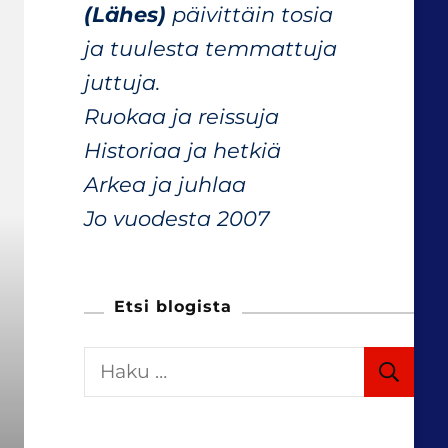
(Lähes)
päivittäin tosia
ja tuulesta temmattuja
juttuja.
Ruokaa ja reissuja
Historiaa ja hetkiä
Arkea ja juhlaa
Jo vuodesta 2007
Etsi blogista
H
a
k