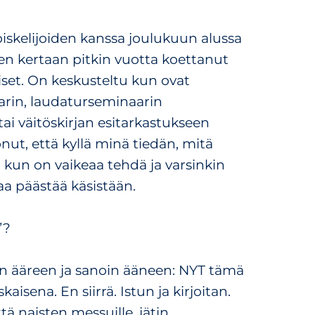
skelijoiden kanssa joulukuun alussa
en kertaan pitkin vuotta koettanut
et. On keskusteltu kun ovat
arin, laudaturseminaarin
ai väitöskirjan esitarkastukseen
t, että kyllä minä tiedän, mitä
, kun on vaikeaa tehdä ja varsinkin
aa päästää käsistään.
”?
n ääreen ja sanoin ääneen: NYT tämä
aisena. En siirrä. Istun ja kirjoitan.
ä naisten messuille, jätin