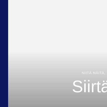
NIITÄ NÄITÄ
Siir