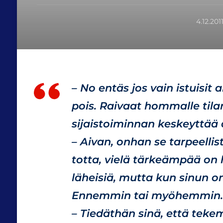
4.12.201
– No entäs jos vain istuisit al
pois. Raivaat hommalle til
sijaistoiminnan keskeyttää 
– Aivan, onhan se tarpeellis
totta, vielä tärkeämpää on 
läheisiä, mutta kun sinun o
Ennemmin tai myöhemmin.
– Tiedäthän sinä, että teke