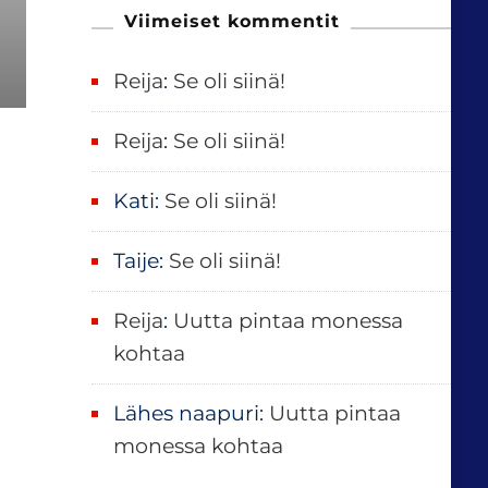
u
Viimeiset kommentit
:
Reija
:
Se oli siinä!
Reija
:
Se oli siinä!
Kati
:
Se oli siinä!
Taije
:
Se oli siinä!
Reija
:
Uutta pintaa monessa
kohtaa
Lähes naapuri
:
Uutta pintaa
monessa kohtaa