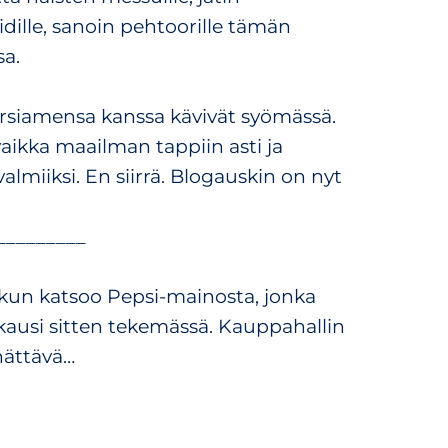
dille, sanoin pehtoorille tämän
sa.
rsiamensa kanssa kävivät syömässä.
vaikka maailman tappiin asti ja
valmiiksi. En siirrä. Blogauskin on nyt
_________
a kun katsoo Pepsi-mainosta, jonka
ukausi sitten tekemässä. Kauppahallin
hättävä…