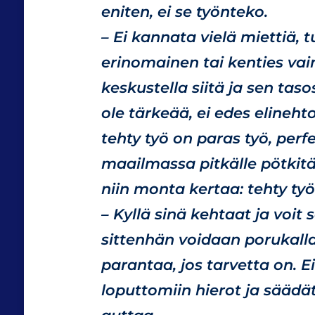
eniten, ei se työnteko.
– Ei kannata vielä miettiä, t
erinomainen tai kenties vai
keskustella siitä ja sen taso
ole tärkeää, ei edes elinehto
tehty työ on paras työ, perfe
maailmassa pitkälle pötkit
niin monta kertaa: tehty työ
– Kyllä sinä kehtaat ja voit 
sittenhän voidaan porukalla 
parantaa, jos tarvetta on. Ei
loputtomiin hierot ja säädä