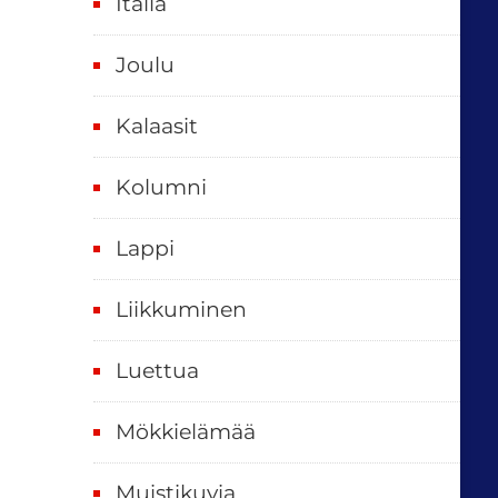
Italia
,
k
Joulu
a
i
Kalaasit
k
Kolumni
k
i
Lappi
p
Liikkuminen
ä
i
Luettua
v
ä
Mökkielämää
t
Muistikuvia