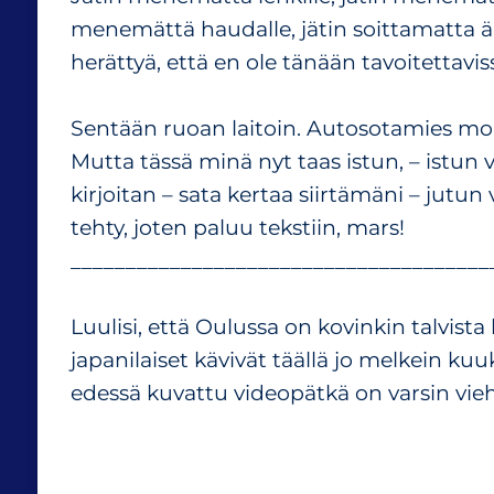
menemättä haudalle, jätin soittamatta äi
herättyä, että en ole tänään tavoitettavis
Sentään ruoan laitoin. Autosotamies mo
Mutta tässä minä nyt taas istun, – istun 
kirjoitan – sata kertaa siirtämäni – jutun 
tehty, joten paluu tekstiin, mars!
______________________________________
Luulisi, että Oulussa on kovinkin talvist
japanilaiset kävivät täällä jo melkein ku
edessä kuvattu videopätkä on varsin vie