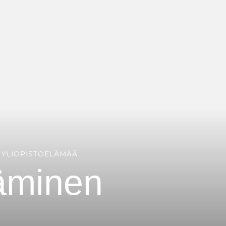
YLIOPISTOELÄMÄÄ
täminen