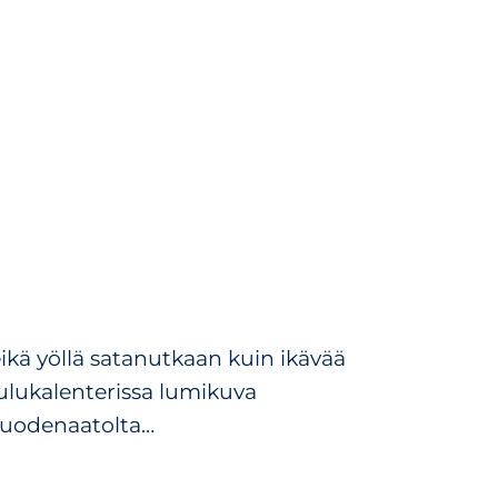
ikä yöllä satanutkaan kuin ikävää
oulukalenterissa lumikuva
vuodenaatolta…
________________