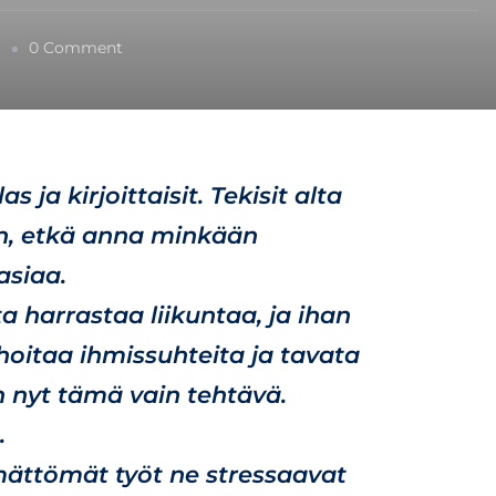
o
1
0 Comment
n
S
i
i
r
as ja kirjoittaisit. Tekisit alta
t
ä
an, etkä anna minkään
m
asiaa.
i
n
ta harrastaa liikuntaa, ja ihan
e
hoitaa ihmissuhteita ja tavata
n
n nyt tämä vain tehtävä.
.
mättömät työt ne stressaavat