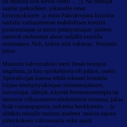
on minulla niin kovin vieno … ;). No tenttijät
saatiin paikoilleen, jokaiselle omat
kysymyskuoret ja minä Päävalvojana kirjoitin
taululle varhaisimman mahdollisen tentistä
poistumisajan ja tentin päättymisajan: pieleen
menivät molemmat about neljällä tunnilla
suuntaansa. Noh, tuskin niin vakavaa. Korjasin
jutun.
Muutoin valvontahuki meni ilman isompia
ongelmia, ja kun opiskelijoita oli paljon, saatin
Apuvalvojan kanssa tehdä oikeasti hommia:
kirjata tenttipöytäkirjaan tulemattajääneet,
luovuttajat, lähtijät, käyttää hermostuneimpia tai
muutoin vilkasaineenvaihduntaisia vessassa, jakaa
lisää vastauspaperia, tarkastaa henkkareita… ja
siitäkös minulle muistui mieleen mainio tapaus
pääsykokeen valvonnasta reilut puoli