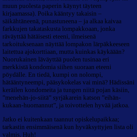
muun puolesta paperin käynyt täyteen
kirjaamassa). Poika kääntyy takaisin –
säikähtäneenä, punastuneena – ja alkaa kaivaa
farkkujen takataskusta lompakkoaan, jonka
räväyttää hätäisesti eteeni, ilmeisenä
tarkoituksenaan näyttää lompakon lärpäkkeeseen
laitettua ajokorttiaan, mutta kuinkas käykäään?
Nuorukainen läväyttää puolen tusinaa eri
merkkistä kondomia siihen suoraan eteeni
pöydälle. En tiedä, kumpi on nolompi,
hätääntyneempi, pääsykokelas vai minä? Hädissäni
keräilen kondomeita ja tungen niitä pojan käsiin,
”menehän-jo-siitä” syrjäkarein katson ”eihän-
kukaan-huomannut”, ja toivottelen hyvää jatkoa.
Jatko ei kuitenkaan taannut opiskelupaikkaa;
tarkastin ensimmäisenä kun hyväksyttyjen lista oli
valmis. Huh!