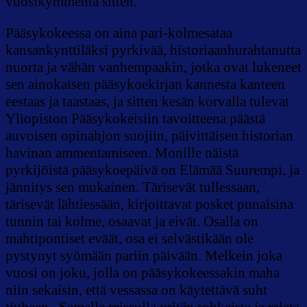
vuosikymmentä sitten.
Pääsykokeessa on aina pari-kolmesataa
kansankynttiläksi pyrkivää, historiaanhurahtanutta
nuorta ja vähän vanhempaakin, jotka ovat lukeneet
sen ainokaisen pääsykoekirjan kannesta kanteen
eestaas ja taastaas, ja sitten kesän korvalla tulevat
Yliopiston Pääsykokeisiin tavoitteena päästä
auvoisen opinahjon suojiin, päivittäisen historian
havinan ammentamiseen. Monille näistä
pyrkijöistä pääsykoepäivä on Elämää Suurempi, ja
jännitys sen mukainen. Tärisevät tullessaan,
tärisevät lähtiessään, kirjoittavat posket punaisina
tunnin tai kolme, osaavat ja eivät. Osalla on
mahtipontiset eväät, osa ei selvästikään ole
pystynyt syömään pariin päivään. Melkein joka
vuosi on joku, jolla on pääsykokeessakin maha
niin sekaisin, että vessassa on käytettävä suht
tiuhaan. Samalla reissulla yritän rohkaista ja relata