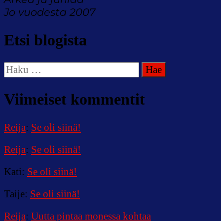
Jo vuodesta 2007
Etsi blogista
Haku:
Viimeiset kommentit
Reija
:
Se oli siinä!
Reija
:
Se oli siinä!
Kati
:
Se oli siinä!
Taije
:
Se oli siinä!
Reija
:
Uutta pintaa monessa kohtaa