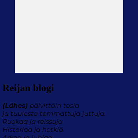
Reijan blogi
(Lähes)
päivittäin tosia
ja tuulesta temmattuja juttuja.
Ruokaa ja reissuja
Historiaa ja hetkiä
Arkea ja juhlaa