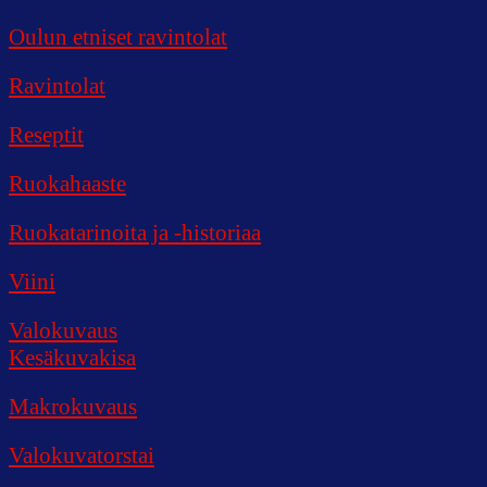
Oulun etniset ravintolat
Ravintolat
Reseptit
Ruokahaaste
Ruokatarinoita ja -historiaa
Viini
Valokuvaus
Kesäkuvakisa
Makrokuvaus
Valokuvatorstai