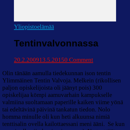
Yliopistoelämää
Tentinvalvonnassa
on
20.2.2009
13.5.2015
0 Comment
Tentinvalvonn
Olin tänään aamulla tiedekunnan ison tentin
Ylimmäinen Tentin Valvoja. Melkein (rikollisen
paljon opiskelijoista oli jäänyt pois) 300
opiskelijaa kömpi aamuvarhain kampukselle
valmiina suoltamaan paperille kaiken viime yönä
tai edeltävinä päivinä tankatun tiedon. Nolo
homma minulle oli kun heti alkuunsa nimiä
tenttisalin ovella kailottaessani meni ääni. Se kun