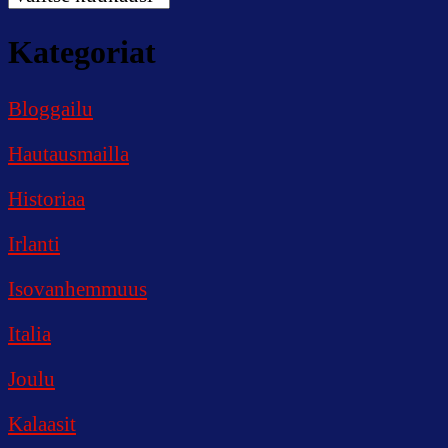
vuodet,
kaikki
Kategoriat
päivät
Bloggailu
Hautausmailla
Historiaa
Irlanti
Isovanhemmuus
Italia
Joulu
Kalaasit