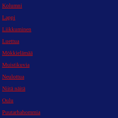
Kolumni
Lappi
Liikkuminen
Luettua
Mökkielämää
Muistikuvia
Neulottua
Niitä näitä
Oulu
Puutarhahommia