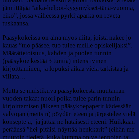
jännittäjää ”aika-helpot-kysymykset-tänä-vuonna,
eikö”, jossa vaiheessa pyrkijäparka on revetä
tuskaansa.
Pääsykokeissa on aina myös niitä, joista näkee jo
kauas ”tuo pääsee, tuo tulee meille opiskelijaksi”.
Määrätietoisuus, kahden ja puolen tunnin
(pääsykoe kestää 3 tuntia) intensiivinen
kirjoittaminen, ja lopuksi aikaa vielä tarkistaa ja
viilata…
Mutta se muistikuva pääsykokeesta muutaman
vuoden takaa: nuori poika tulee parin tunnin
kirjoittamisen jälkeen pääsykoepaperit kädessään
valvojan (meitsin) pöydän eteen ja järjestelee vielä
konsepteja, ja jättää ne hätäisesti eteeni. Huikkaan
peräänsä ”hei-pitäisi-näyttää-henkkarit” (eihän me
muutoin tiedetä, kuka kumma on veljenpojan tai